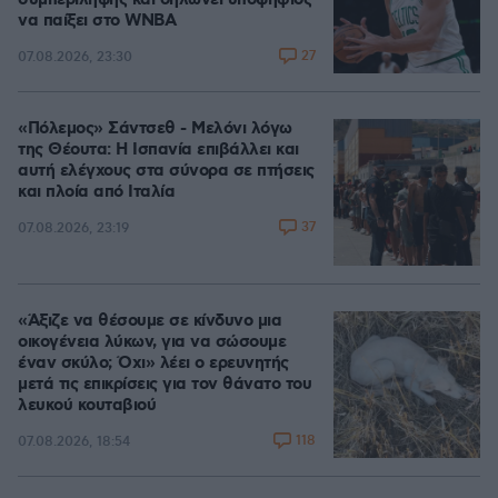
συμπερίληψης και δηλώνει υποψήφιος
να παίξει στο WNBA
27
07.08.2026, 23:30
«Πόλεμος» Σάντσεθ - Μελόνι λόγω
της Θέουτα: Η Ισπανία επιβάλλει και
αυτή ελέγχους στα σύνορα σε πτήσεις
και πλοία από Ιταλία
37
07.08.2026, 23:19
«Άξιζε να θέσουμε σε κίνδυνο μια
οικογένεια λύκων, για να σώσουμε
έναν σκύλο; Όχι» λέει ο ερευνητής
μετά τις επικρίσεις για τον θάνατο του
λευκού κουταβιού
118
07.08.2026, 18:54