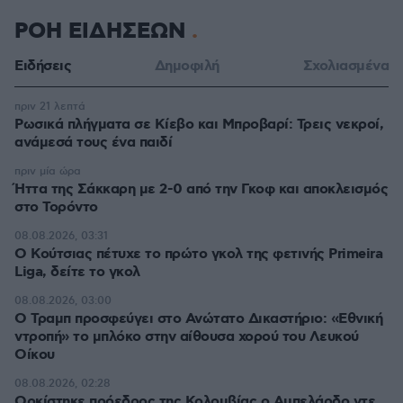
ΡΟΗ ΕΙΔΗΣΕΩΝ
Ειδήσεις
Δημοφιλή
Σχολιασμένα
πριν 21 λεπτά
Ρωσικά πλήγματα σε Κίεβο και Μπροβαρί: Τρεις νεκροί,
ανάμεσά τους ένα παιδί
πριν μία ώρα
Ήττα της Σάκκαρη με 2-0 από την Γκοφ και αποκλεισμός
στο Τορόντο
08.08.2026, 03:31
Ο Κούτσιας πέτυχε το πρώτο γκολ της φετινής Primeira
Liga, δείτε το γκολ
08.08.2026, 03:00
Ο Τραμπ προσφεύγει στο Ανώτατο Δικαστήριο: «Εθνική
ντροπή» το μπλόκο στην αίθουσα χορού του Λευκού
Οίκου
08.08.2026, 02:28
Ορκίστηκε πρόεδρος της Κολομβίας ο Αμπελάρδο ντε