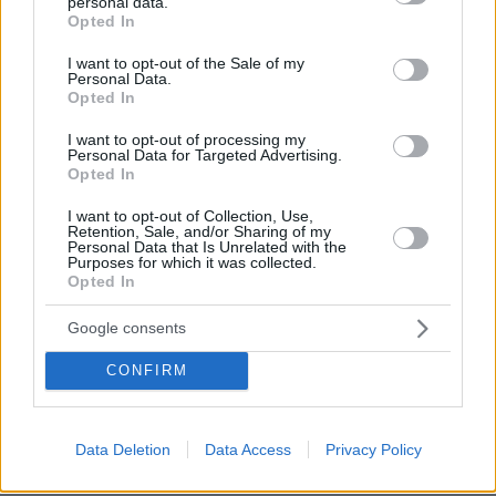
personal data.
grant or deny consent to Google and its third-party tags to
Opted In
use your data for below specified purposes in below Google
consent section.
I want to opt-out of the Sale of my
Personal Data.
Opted In
I want to opt-out of processing my
Personal Data for Targeted Advertising.
Opted In
I want to opt-out of Collection, Use,
Retention, Sale, and/or Sharing of my
Personal Data that Is Unrelated with the
Purposes for which it was collected.
Opted In
Google consents
CONFIRM
07.08.2026, 22:54
Ο «Δράκος» του Λονδίνου: 40χρονος με
προβλήματα όρασης σκότωνε και βίαζε γυναίκες,
Data Deletion
Data Access
Privacy Policy
η αστυνομία τον είχε συλλάβει και τον άφησε
ελεύθερο