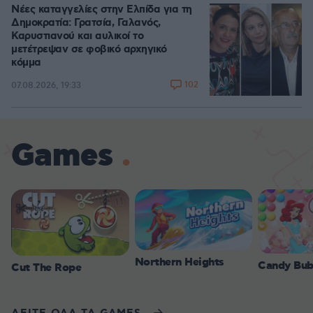
Νέες καταγγελίες στην Ελπίδα για τη
Δημοκρατία: Γρατσία, Γαλανός,
Καρυστιανού και αυλικοί το
μετέτρεψαν σε φοβικό αρχηγικό
κόμμα
102
07.08.2026, 19:33
Games
Northern Heights
Candy Bub
Cut The Rope