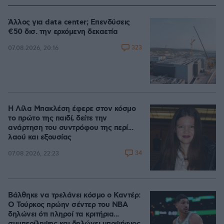
Άλλος για data center; Επενδύσεις
€50 δισ. την ερχόμενη δεκαετία
323
07.08.2026, 20:16
Η Λίλα Μπακλέση έφερε στον κόσμο
το πρώτο της παιδί, δείτε την
ανάρτηση του συντρόφου της περί...
λαού και εξουσίας
34
07.08.2026, 22:23
Βάλθηκε να τρελάνει κόσμο ο Καντέρ:
Ο Τούρκος πρώην σέντερ του NBA
δηλώνει ότι πληροί τα κριτήρια...