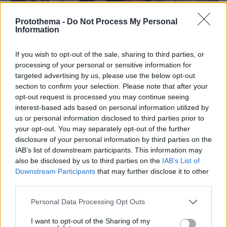
Protothema -
Do Not Process My Personal
Information
If you wish to opt-out of the sale, sharing to third parties, or
processing of your personal or sensitive information for
targeted advertising by us, please use the below opt-out
section to confirm your selection. Please note that after your
opt-out request is processed you may continue seeing
interest-based ads based on personal information utilized by
us or personal information disclosed to third parties prior to
07.08.2026, 15:59
your opt-out. You may separately opt-out of the further
Είδος υπό εξαφάνιση οι υπερπολύτεκνοι στην
disclosure of your personal information by third parties on the
Ελλάδα που γερνάει: Τα... δύο ταψιά μεσημεριανό,
IAB’s list of downstream participants. This information may
τα επιδόματα, η καθημερινότητά τους
also be disclosed by us to third parties on the
IAB’s List of
Downstream Participants
that may further disclose it to other
third parties.
Please note that this website/app uses one or more Google
Personal Data Processing Opt Outs
services and may gather and store information including but
not limited to your visit or usage behaviour. You may click to
I want to opt-out of the Sharing of my