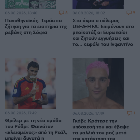
6
9
06.08.2026, 18:40
06.08.2026, 18:02
Παναθηναϊκός: Τεράστια
Στα άκρα ο πόλεμος
ζήτηση για τα εισιτήρια της
UEFA-FIFA: Επιμένουν στο
ρεβάνς στη Σόφια
μποϊκοτάζ οι Ευρωπαίοι
και ζητούν εγγυήσεις και
το... κεφάλι του Ινφαντίνο
06.08.2026, 17:49
1
06.08.2026, 17:49
Θρίλερ με τη νέα ομάδα
Γκάβι: Κράτησε την
του Ρόδρι: Φαινόταν
υπόσχεσή του και έβαψε
«κλεισμένος» από τη Ρεάλ,
τα μαλλιά του ροζ μετά
μπαίνει δυνατά η
την κατάκτηση του