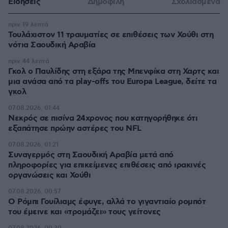
Ειδήσεις
Δημοφιλή
Σχολιασμένα
πριν 19 λεπτά
Τουλάχιστον 11 τραυματίες σε επιθέσεις των Χούθι στη
νότια Σαουδική Αραβία
πριν 44 λεπτά
Γκολ ο Παυλίδης στη εξάρα της Μπενφίκα στη Χαρτς και
μια ανάσα από τα play-offs του Europa League, δείτε τα
γκολ
07.08.2026, 01:44
Νεκρός σε πισίνα 24χρονος που κατηγορήθηκε ότι
εξαπάτησε πρώην αστέρες του NFL
07.08.2026, 01:21
Συναγερμός στη Σαουδική Αραβία μετά από
πληροφορίες για επικείμενες επιθέσεις από ιρακινές
οργανώσεις και Χούθι
07.08.2026, 00:57
Ο Ρόμπι Γουίλιαμς έφυγε, αλλά το γιγαντιαίο ρομπότ
του έμεινε και «τρομάζει» τους γείτονες