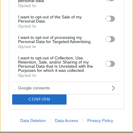
της από μακιγιέρ
personal data.
grant or deny consent to Google and its third-party tags to
Opted In
use your data for below specified purposes in below Google
376
06.08.2026, 09:18
consent section.
I want to opt-out of the Sale of my
Personal Data.
Opted In
I want to opt-out of processing my
Games
Personal Data for Targeted Advertising.
Opted In
I want to opt-out of Collection, Use,
Retention, Sale, and/or Sharing of my
Personal Data that Is Unrelated with the
Purposes for which it was collected.
Opted In
Google consents
Northern Heights
Candy Bub
Cut The Rope
CONFIRM
ΔΕΙΤΕ ΟΛΑ ΤΑ GAMES
Data Deletion
Data Access
Privacy Policy
Best of Network