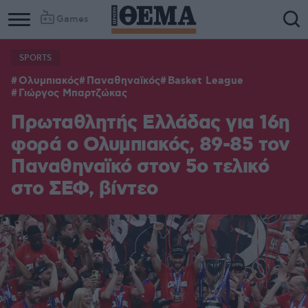
Games
SPORTS
Ολυμπιακός
Παναθηναϊκός
Basket League
Γιώργος Μπαρτζώκας
Πρωταθλητής Ελλάδας για 16η
φορά ο Ολυμπιακός, 89-85 τον
Παναθηναϊκό στον 5ο τελικό
στο ΣΕΦ, βίντεο