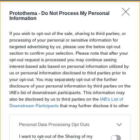
Protothema -
Do Not Process My Personal
Προϊόν εργαστηρίου ή της φύσης ο
Information
κορωνοϊός; Άλλα έλεγε δημόσια ο
Φάουτσι και άλλα ιδιωτικά, αρνήθηκε
100 φορές να απαντήσει στο
If you wish to opt-out of the sale, sharing to third parties, or
Κογκρέσο
processing of your personal or sensitive information for
targeted advertising by us, please use the below opt-out
138
06.08.2026, 21:40
section to confirm your selection. Please note that after your
opt-out request is processed you may continue seeing
interest-based ads based on personal information utilized by
Η αποκαλυπτική κατάθεση της
us or personal information disclosed to third parties prior to
συζύγου του Αφγανού: Πώς
your opt-out. You may separately opt-out of the further
γνωρίσαμε τη Λίσα, γιατί υποψιάστηκα
disclosure of your personal information by third parties on the
ότι ήταν το πτώμα στη βαλίτσα
IAB’s list of downstream participants. This information may
290
06.08.2026, 12:32
also be disclosed by us to third parties on the
IAB’s List of
Downstream Participants
that may further disclose it to other
third parties.
Νεαρή γυναίκα με ακατέργαστη
Please note that this website/app uses one or more Google
Personal Data Processing Opt Outs
ομορφιά από την Αιθιοπία έγινε viral,
services and may gather and store information including but
δείτε την εντυπωσιακή μεταμόρφωσή
not limited to your visit or usage behaviour. You may click to
I want to opt-out of the Sharing of my