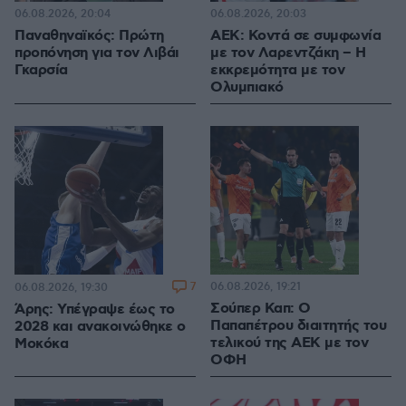
06.08.2026, 20:04
06.08.2026, 20:03
Παναθηναϊκός: Πρώτη
ΑΕΚ: Κοντά σε συμφωνία
προπόνηση για τον Λιβάι
με τον Λαρεντζάκη – Η
Γκαρσία
εκκρεμότητα με τον
Ολυμπιακό
7
06.08.2026, 19:21
06.08.2026, 19:30
Σούπερ Καπ: Ο
Άρης: Υπέγραψε έως το
Παπαπέτρου διαιτητής του
2028 και ανακοινώθηκε ο
τελικού της ΑΕΚ με τον
Μοκόκα
ΟΦΗ