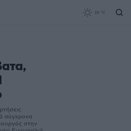
26
°C
βατα,
Η
ο
αρτήσεις
τά σύγχρονα
πουργός στην
 νέο Ευρωπαϊκό