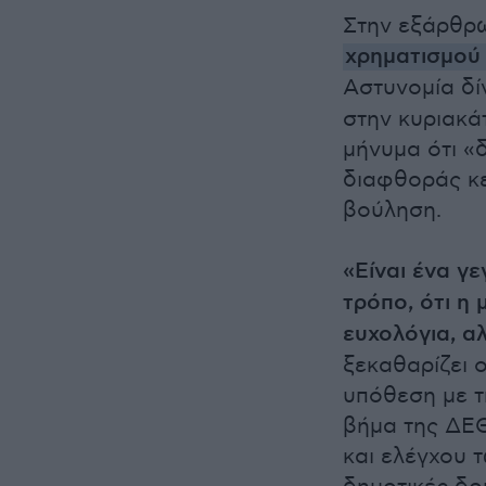
Στην εξάρθρ
χρηματισμού 
Αστυνομία δί
στην κυριακά
μήνυμα ότι «
διαφθοράς κερ
βούληση.
«Είναι ένα γε
τρόπο, ότι η
ευχολόγια, α
ξεκαθαρίζει
υπόθεση με τ
βήμα της ΔΕΘ
και ελέγχου 