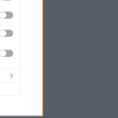
ι
ο
η