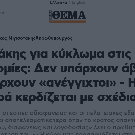
Ελληνικά
English
δα
κος Μητσοτάκης
πρωθυπουργός
κης για κύκλωμα στις
μίες: Δεν υπάρχουν ά
ρχουν «ανέγγιχτοι» - 
ά κερδίζεται με σχέδι
 οι εστίες αδιαφάνειας και οι πελατειακές εξ
αι αποτελεσματικότερα όταν το κράτος αποκ
ου, διαφάνειας και λογοδοσίας» λέει ο πρωθυ
άρτησή του - «Η χώρα μας προσαρμόζεται στο