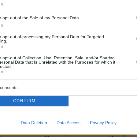
 περισσότερους από 9 εκατομμύρια πολίτες κα
In
ι στην έκδοση άνω των 431 εκατομμυρίων
ι βεβαιώσεων.
o opt-out of the Sale of my Personal Data.
In
πεκτείνει το αφήγημα του εκσυγχρονισμού στ
to opt-out of processing my Personal Data for Targeted
ing.
τηλεϊατρική,
το «βραχιολάκι» στα Τμήματα
In
εριστατικών
, την Εθνική Στρατηγική για την
o opt-out of Collection, Use, Retention, Sale, and/or Sharing
ή Φροντίδα, τις περιφερειακές τηλεοπτικές
ersonal Data that Is Unrelated with the Purposes for which it
lected.
ο ευρωπαϊκό πλαίσιο για τη μετανάστευση, τη
In
 αναθεώρηση, την ενίσχυση της απασχόλησης
ε αναπηρία, τον σιδηρόδρομο, την επιτάχυνσ
consents
ης, αλλά και έργα πολιτισμού και αστικής
CONFIRM
 και ειδική αναφορά στο μεταναστευτικό
Data Deletion
Data Access
Privacy Policy
ως «
η χώρα μας προσαρμόζεται στο νέο