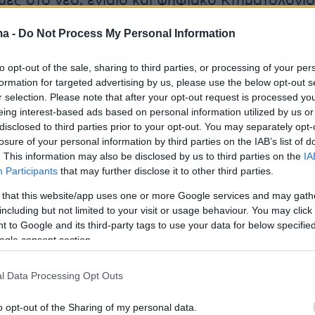
μές στο νέο, ενιαίο και ψηφιακό Κτηματολόγιο
τας ότι οι εστίες αδιαφάνειας αντιμετωπίζοντ
ma -
Do Not Process My Personal Information
κότερα όταν το κράτος αποκτά σύγχρονα
γχου, διαφάνειας και λογοδοσίας.
to opt-out of the sale, sharing to third parties, or processing of your per
formation for targeted advertising by us, please use the below opt-out s
σιο τονίζει ότι «γνωρίζουμε ότι οι εστίες
r selection. Please note that after your opt-out request is processed y
eing interest-based ads based on personal information utilized by us or
και οι πελατειακές εξαρτήσεις αντιμετωπίζοντ
disclosed to third parties prior to your opt-out. You may separately opt-
κότερα όταν το κράτος αποκτά σύγχρονα
losure of your personal information by third parties on the IAB’s list of
γχου, διαφάνειας και λογοδοσίας. Το μήνυμα
. This information may also be disclosed by us to third parties on the
IA
Participants
that may further disclose it to other third parties.
 δεν υπάρχουν άβατα, δεν υπάρχουν
 that this website/app uses one or more Google services and may gath
including but not limited to your visit or usage behaviour. You may click 
 to Google and its third-party tags to use your data for below specifi
ogle consent section.
ασκόπηση, ο Κυριάκος Μητσοτάκης αναφέρετα
ήρωση έξι ετών λειτουργίας του gov.gr
, το
l Data Processing Opt Outs
ιαθέτει 2.257 ψηφιακές υπηρεσίες, έχει
o opt-out of the Sharing of my personal data.