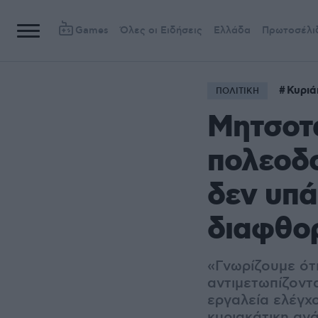
Games
Όλες οι Ειδήσεις
Ελλάδα
Πρωτοσέλι
Κυριά
ΠΟΛΙΤΙΚΗ
Μητσοτά
πολεοδο
δεν υπά
διαφθορ
«Γνωρίζουμε ότι
αντιμετωπίζοντ
εργαλεία ελέγχ
κυριακάτικη αν