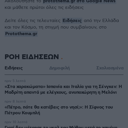
protothema.gr στο Google News
Ακολουθήστε το
και μάθετε πρώτοι όλες τις ειδήσεις
Ειδήσεις
Δείτε όλες τις τελευταίες
από την Ελλάδα
και τον Κόσμο, τη στιγμή που συμβαίνουν, στο
Protothema.gr
ΡΟΗ ΕΙΔΗΣΕΩΝ
Ειδήσεις
Δημοφιλή
Σχολιασμένα
πριν 5 λεπτά
«Στα χαρακώματα» Ισπανία και Ιταλία για τη Σένγκεν: Η
Μαδρίτη απαντά με ελέγχους, ανυποχώρητη η Μελόνι
πριν 8 λεπτά
«Πέτρο, πότε θα κατέβεις στο νησί;»: Η Σίφνος του
Πέτρου Κουμπλή
πριν 10 λεπτά
Γιατί δεν μέτρησε το γκολ του Μύθου μετά το χαμένο