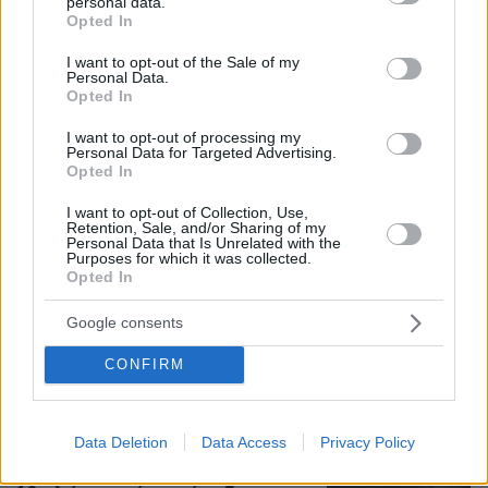
personal data.
Βρέθηκε σορός σε σπηλιά κοντά στο εκκλησάκι
grant or deny consent to Google and its third-party tags to
Opted In
των Αγίων Ισιδώρων στον Λυκαβηττό
use your data for below specified purposes in below Google
consent section.
I want to opt-out of the Sale of my
Personal Data.
Βίντεο: Μεθυσμένη σκότωσε νύφη
Opted In
λίγες ώρες μετά τον γάμο της και στο
τμήμα ζητούσε κλαίγοντας τον πατέρα
I want to opt-out of processing my
Personal Data for Targeted Advertising.
της
Opted In
105
08.08.2026, 09:25
I want to opt-out of Collection, Use,
Retention, Sale, and/or Sharing of my
Personal Data that Is Unrelated with the
Purposes for which it was collected.
Opted In
Εντοπίστηκε η «Αράχνη» του Άσαντ:
Πώς ένα ξεχασμένο σημειωματάριο
Google consents
οδήγησε στα ίχνη του διαβόητου
αρχικατασκόπου
CONFIRM
23
08.08.2026, 10:56
Data Deletion
Data Access
Privacy Policy
Το «σκουλήκι του διαβόλου» που ζει