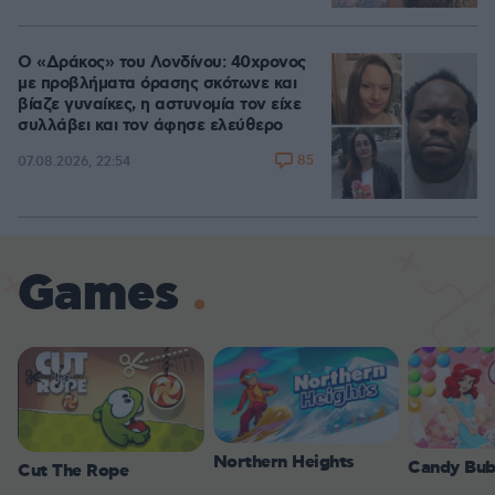
Ο «Δράκος» του Λονδίνου: 40χρονος
με προβλήματα όρασης σκότωνε και
βίαζε γυναίκες, η αστυνομία τον είχε
συλλάβει και τον άφησε ελεύθερο
85
07.08.2026, 22:54
Games
Northern Heights
Candy Bub
Cut The Rope