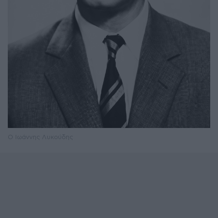
Ο Ιωάννης Λυκούδης