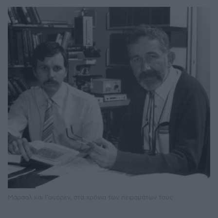
Μάρσαλ και Γουόρεν, στα χρόνια των πειραμάτων τους