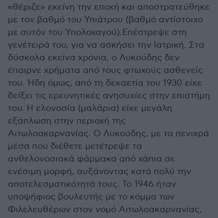
«θέριζε» εκείνη την εποχή και αποστρατεύθηκε
με τον βαθμό του Υπιάτρου (βαθμό αντίστοιχο
με αυτόν του Υπολοχαγού).Επέστρεψε στη
γενέτειρά του, για να ασκήσει την Ιατρική. Στα
δύσκολα εκείνα χρόνια, ο Λυκούδης δεν
έπαιρνε χρήματα από τους φτωχούς ασθενείς
του. Ήδη όμως, από τη δεκαετία του 1930 είχε
δείξει τις ερευνητικές ανησυχίες στην επιστήμη
του. Η ελονοσία (μαλάρια) είχε μεγάλη
εξάπλωση στην περιοχή της
Αιτωλοακαρνανίας. Ο Λυκούδης, με τα πενιχρά
μέσα που διέθετε μετέτρεψε τα
ανθελονοσιακά φάρμακα από χάπια σε
ενέσιμη μορφή, αυξάνοντας κατά πολύ την
αποτελεσματικότητά τους. Το 1946 ήταν
υποψήφιος βουλευτής με το κόμμα των
Φιλελευθέρων στον νομό Αιτωλοακαρνανίας,