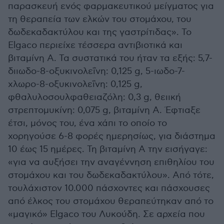
παρασκευή ενός φαρμακευτικού μείγματος για
τη θεραπεία των ελκών του στομάχου, του
δωδεκαδακτύλου και της γαστρίτιδας». Το
Elgaco περιείχε τέσσερα αντιβιοτικά και
βιταμίνη Α. Τα συστατικά του ήταν τα εξής: 5,7-
διιωδο-8-οξυκινολεΐνη: 0,125 g, 5-ιωδο-7-
χλωρο-8-οξυκινολεΐνη: 0,125 g,
φθαλυλοσουλφαθειαζόλη: 0,3 g, θειική
στρεπτομυκίνη: 0,075 g, βιταμίνη Α. Έφτιαξε
έτσι, μόνος του, ένα χάπι το οποίο το
χορηγούσε 6-8 φορές ημερησίως, για διάστημα
10 έως 15 ημέρες. Τη βιταμίνη Α την εισήγαγε:
«για να αυξήσει την αναγέννηση επιθηλίου του
στομάχου και του δωδεκαδακτύλου». Από τότε,
τουλάχιστον 10.000 πάσχοντες και πάσχουσες
από έλκος του στομάχου θεραπεύτηκαν από το
«μαγικό» Elgaco του Λυκούδη. Σε αρχεία που