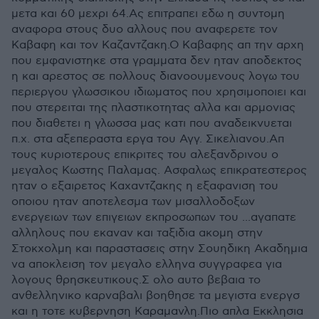
μετα και 60 μεχρι 64.Ας επιτραπει εδω η συντομη
αναφορα στους δυο αλλους που αναφερετε τον
Καβαφη και τον Καζαντζακη.Ο Καβαφης απ την αρχη
που εμφανιστηκε στα γραμματα δεν ηταν αποδεκτος
η και αρεστος σε πολλους διανοουμενους λογω του
περιεργου γλωσσικου ιδιωματος που χρησιμοποιει και
που στερειται της πλαστικοτητας αλλα και αρμονιας
που διαθετει η γλωσσα μας κατι που αναδεικνυεται
π.χ. στα αξεπεραστα εργα του Αγγ. Σικελιανου.Απ
τους κυριοτερους επικριτες του αλεξανδρινου ο
μεγαλος Κωστης Παλαμας. Ασφαλως επικρατεστερος
ηταν ο εξαιρετος Καχαντζακης η εξαφανιση του
οποιου ηταν αποτελεσμα των μισαλλοδοξων
ενεργειων των επιγειων εκπροσωπων του ...αγαπατε
αλληλους που εκαναν και ταξιδια ακομη στην
Στοκχολμη και παραστασεις στην Σουηδικη Ακαδημια
να αποκλειση τον μεγαλο ελληνα συγγραφεα για
λογους θρησκευτικους.Σ ολο αυτο βεβαια το
ανθελληνικο καρναβαλι βοηθησε τα μεγιστα ενεργσ
και η τοτε κυβερνηση Καραμανλη.Πιο απλα Εκκλησια