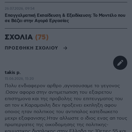
26.07.2026, 09:54
Επαγγελματική Εκπαίδευση & Εξειδίκευση: Το Mοντέλο που
σε Bάζει στην Aγορά Eργασίας
ΣΧΟΛΙΑ
(75)
ΠΡΟΣΘΗΚΗ ΣΧΟΛΙΟΥ
takis p.
15.06.2026, 15:20
Πολυ ενδιαφερον αρθρο ,αγνοουσαμε το γεγονος
.Οσον αφορα στην αντιμετωπιση του εξαιρετου
επιστημονα και της προβολης του επιτευγματος του
απ τον κ.Καραμανλη δεν προξενει εκπληξη αφου
οποιος ηταν πολιτικος του αντιπαλος κατεδιωκετο
μεχρι εξαφανισης.Ηταν αλλωστε ο ιδιος ενας απ τους
πρωτεργατες της οικοδομησης της πολιτικης-
κομματικης διαπλοκης στην Ελλαδα τις 10ετιες 55 και