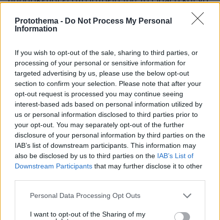
παρασκευάζει στο ιατρείο του το Elgaco και να
χορηγεί καθημερινά 100 με 150 κουτιά στους
Protothema -
Do Not Process My Personal
ελκοπαθείς ασθενείς του. Βέβαιος για την
Information
αποτελεσματικότητα του Elgaco, ο Λυκούδης
προσέγγισε μεγάλες ξένες φαρμακευτικές
If you wish to opt-out of the sale, sharing to third parties, or
processing of your personal or sensitive information for
εταιρείες. Μία από αυτές του ζήτησε να
targeted advertising by us, please use the below opt-out
παρουσιάσει μια κλινική μελέτη με στατιστική
section to confirm your selection. Please note that after your
ανάλυση. Όταν απευθύνθηκε στο
opt-out request is processed you may continue seeing
Πανεπιστήμιο Αθηνών, οι συνάδελφοί του δεν
interest-based ads based on personal information utilized by
μπήκαν καν στον κόπο να τον βοηθήσουν για
us or personal information disclosed to third parties prior to
your opt-out. You may separately opt-out of the further
να κάνει κλινικές δοκιμές…Μια άλλη μεγάλη
disclosure of your personal information by third parties on the
φαρμακευτική εταιρεία, γερμανική, προϊόν της
IAB’s list of downstream participants. This information may
οποίας είναι η ασπιρίνη, ενδιαφέρθηκε και
also be disclosed by us to third parties on the
IAB’s List of
αρχικά συμφώνησε με τον Λυκούδη για την
Downstream Participants
that may further disclose it to other
third parties.
εμπορική παραγωγή του φαρμάκου. Όμως
τελικά, η συμφωνία δεν υλοποιήθηκε ποτέ,
Please note that this website/app uses one or more Google
Personal Data Processing Opt Outs
πιθανότατα γιατί τα επιμέρους συστατικά των
services and may gather and store information including but
not limited to your visit or usage behaviour. You may click to
I want to opt-out of the Sharing of my
φαρμάκων ήταν «πατενταρισμένα» από άλλες