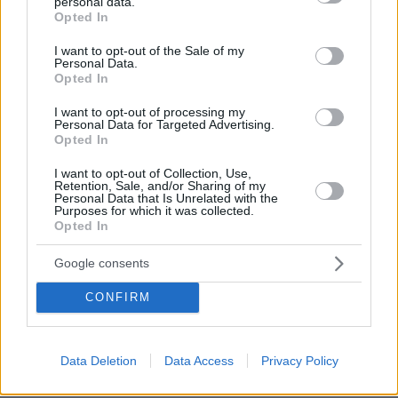
personal data.
grant or deny consent to Google and its third-party tags to
εταιρείες, αλλά και γιατί οι Γερμανοί θεώρησαν
Opted In
use your data for below specified purposes in below Google
ότι το φάρμακο θα ήταν πολύ εύκολο να
consent section.
I want to opt-out of the Sale of my
αντιγραφεί. Το 1966, ο Λυκούδης έκανε μια
Personal Data.
Opted In
προσπάθεια να δημοσιευθούν τα
αποτελέσματα της χρήσης του Elgaco στο
I want to opt-out of processing my
Personal Data for Targeted Advertising.
έγκυρο αμερικάνικο περιοδικό «JAMA» («The
Opted In
Journal of the American Medical Association»).
I want to opt-out of Collection, Use,
Όμως η προσπάθειά του απέτυχε, γιατί
Retention, Sale, and/or Sharing of my
Personal Data that Is Unrelated with the
θεωρήθηκε ότι η δημοσίευσή του δεν ήταν
Purposes for which it was collected.
κατάλληλη για το περιοδικό. Έτσι, η μόνη
Opted In
επίσημη ανακοίνωση που κατάφερε να κάνει
Google consents
για το Elgaco ήταν στο Συνέδριο της
Ιατροχειρουργικής Εταιρείας στη Λαμία, το
CONFIRM
1964.Αργότερα εξέδωσε το βιβλίο με τίτλο «Η
αλήθεια για το έλκος του στομάχου και του
Data Deletion
Data Access
Privacy Policy
δωδεκαδακτύλου», στο οποίο εισήγαγε τη
μικροβιακή αιτιολογία της γαστρίτιδας και της