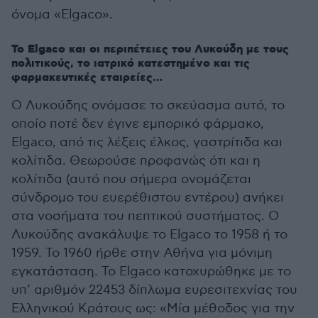
όνομα «Elgaco».
Το Elgaco και οι περιπέτειες του Λυκούδη με τους
πολιτικούς, το ιατρικό κατεστημένο και τις
φαρμακευτικές εταιρείες…
Ο Λυκούδης ονόμασε το σκεύασμα αυτό, το
οποίο ποτέ δεν έγινε εμπορικό φάρμακο,
Elgaco, από τις λέξεις έλκος, γαστρίτιδα και
κολίτιδα. Θεωρούσε προφανώς ότι και η
κολίτιδα (αυτό που σήμερα ονομάζεται
σύνδρομο του ευερέθιστου εντέρου) ανήκει
στα νοσήματα του πεπτικού συστήματος. Ο
Λυκούδης ανακάλυψε το Elgaco το 1958 ή το
1959. Το 1960 ήρθε στην Αθήνα για μόνιμη
εγκατάσταση. Το Elgaco κατοχυρώθηκε με το
υπ’ αριθμόν 22453 δίπλωμα ευρεσιτεχνίας του
Ελληνικού Κράτους ως: «Μία μέθοδος για την