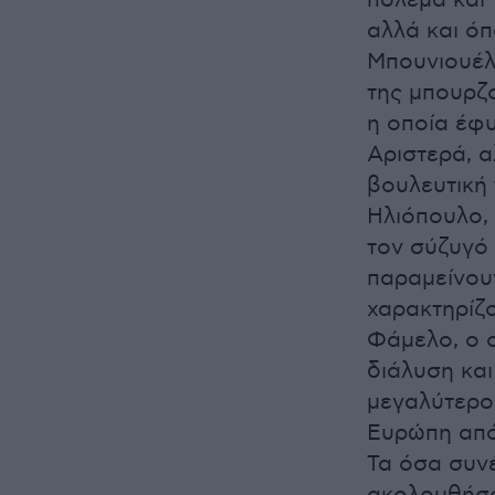
πολεμά και 
αλλά και όπ
Μπουνιουέλ
της μπουρζο
η οποία έφυ
Αριστερά, 
βουλευτική 
Ηλιόπουλο, 
τον σύζυγό
παραμείνου
χαρακτηρίζ
Φάμελο, ο ο
διάλυση και
μεγαλύτερου
Ευρώπη από 
Τα όσα συν