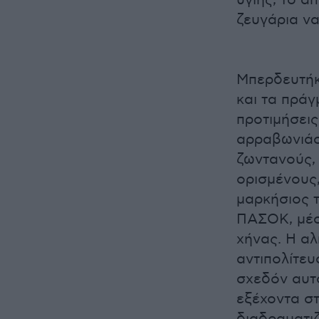
υγιής, το α
ζευγάρια ν
Μπερδευτήκα
και τα πράγ
προτιμήσεις
αρραβωνιάσ
ζωντανούς,
ορισμένους
μαρκήσιος 
ΠΑΣΟΚ, μέσω
χήνας. Η αλ
αντιπολίτευ
σχεδόν αυτ
εξέχοντα στ