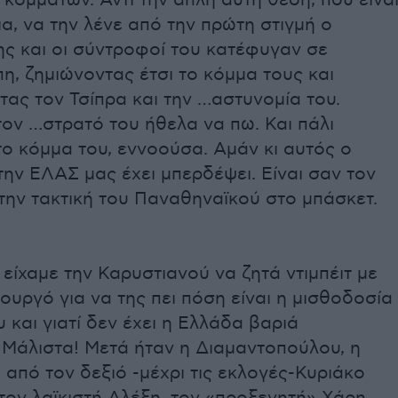
κομμάτων. Αντί την απλή αυτή θέση, που είνα
ια, να την λένε από την πρώτη στιγμή ο
ς και οι σύντροφοί του κατέφυγαν σε
η, ζημιώνοντας έτσι το κόμμα τους και
ας τον Τσίπρα και την …αστυνομία του.
ον …στρατό του ήθελα να πω. Και πάλι
ο κόμμα του, εννοούσα. Αμάν κι αυτός ο
την ΕΛΑΣ μας έχει μπερδέψει. Είναι σαν τον
την τακτική του Παναθηναϊκού στο μπάσκετ.
 είχαμε την Καρυστιανού να ζητά ντιμπέιτ με
υργό για να της πει πόση είναι η μισθοδοσία
 και γιατί δεν έχει η Ελλάδα βαριά
 Μάλιστα! Μετά ήταν η Διαμαντοπούλου, η
 από τον δεξιό -μέχρι τις εκλογές-Κυριάκο