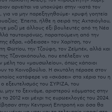
τον λαϊκιστή Αλέξη, τον «προξενητή» Χάρη,
οιον αρνείται να υποκύψει στην -κατά τον
, για να μην παρεξηγηθούμε- κρυφή γοητεία
υαζίας. Έπειτα, ήλθε η σειρά της Αχτσιόγλου,
γε μαζί με άλλους έξι βουλευτές από τη Νέα
αλλά ταυτοχρόνως, παραιτούμενη από την
της έδρα, «άδειασε» τον Χαρίτση, τον
τη Φωτίου, την Τζούφη, τον Ζεϊμπέκ, αλλά και
 της Τζανακόπουλο, που επέλεξαν να
ν μέλη του «μαυσωλείου», όπως κάποιοι
ουν το Κοινοβούλιο. Η σκυτάλη πέρασε στον
ποίος κατάφερε να «σκάσει» στα χέρια του η
 ο εξευτελισμός του ΣΥΡΙΖΑ, του
, μην το ξεχνάμε, αριστερού κόμματος στην
το 2012 και μέχρι τις ευρωεκλογές του 2024.
έβησαν στην Κεντρική Επιτροπή και όσα θα