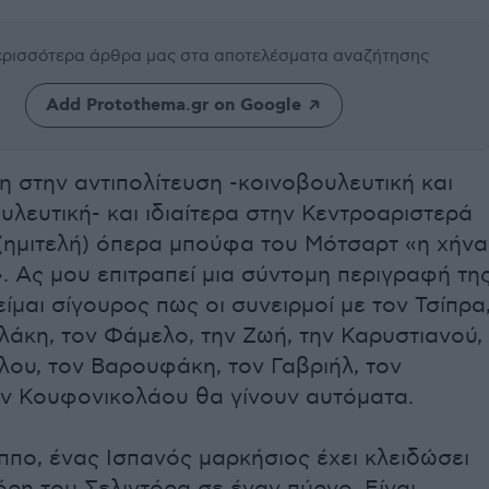
περισσότερα άρθρα μας
στα αποτελέσματα αναζήτησης
Add Protothema.gr on Google
 στην αντιπολίτευση -κοινοβουλευτική και
λευτική- και ιδιαίτερα στην Κεντροαριστερά
 (ημιτελή) όπερα μπούφα του Μότσαρτ «η χήνα
. Ας μου επιτραπεί μια σύντομη περιγραφή τη
είμαι σίγουρος πως οι συνειρμοί με τον Τσίπρα
άκη, τον Φάμελο, την Ζωή, την Καρυστιανού,
λου, τον Βαρουφάκη, τον Γαβριήλ, τον
ην Κουφονικολάου θα γίνουν αυτόματα.
πο, ένας Ισπανός μαρκήσιος έχει κλειδώσει