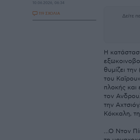
10.06.2026, 06:34
119 ΣΧΟΛΙΑ
Δείτε 
Η κατάσταση
εξωκοινοβου
θυμίζει την
του Καΐρου»
πλοκής και 
τον Ανδρουλ
την Αχτσιόγ
Κόκκαλη, τ
…Ο Ντον Πίπ