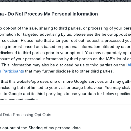
ζόμενα σε ΣΥΡΙΖΑ, Νέα Αριστερά, ΠΑΣΟΚ και
μοκρατικές δυνάμεις ως «όπερα μπούφα». Και
ma -
Do Not Process My Personal Information
Κι ας το αρνούνται οι κομματικές ηγεσίες. Με
ση της ΕΛΑΣ του Τσίπρα ο εκνευρισμός
to opt-out of the sale, sharing to third parties, or processing of your per
κκινο. Και ακολούθησαν πρωτοφανείς άμα και
formation for targeted advertising by us, please use the below opt-out s
κές καταστάσεις.
r selection. Please note that after your opt-out request is processed y
eing interest-based ads based on personal information utilized by us or
disclosed to third parties prior to your opt-out. You may separately opt-
ο διάστημα ζούμε σκηνές απείρου κάλλους. Το
losure of your personal information by third parties on the IAB’s list of
κά επετέθη σε όσους εκ των δημοσιογράφων
. This information may also be disclosed by us to third parties on the
IA
Participants
that may further disclose it to other third parties.
 το ντέρμπι της δεύτερης θέσης. Όχι μόνον
σε την πιθανολογούμενη δύναμη των υπό
 that this website/app uses one or more Google services and may gath
including but not limited to your visit or usage behaviour. You may click 
άτων (Τσίπρα και Καρυστιανού) αλλά και
 to Google and its third-party tags to use your data for below specifi
ότι αυτό είναι κάποιο καταχθόνιο σχέδιο
ogle consent section.
ν για να μην βγει πρώτο κόμμα με μια ψήφο
 ΠΑΣΟΚ. Επειδή δεν ήθελαν να
l Data Processing Opt Outs
σουν την πραγματικότητα μετέτρεψαν τη
o opt-out of the Sharing of my personal data.