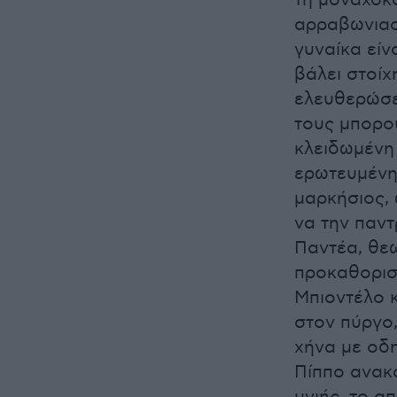
τη μοναχοκό
αρραβωνιασ
γυναίκα είν
βάλει στοίχ
ελευθερώσει
τους μπορού
κλειδωμένη 
ερωτευμένη 
μαρκήσιος, 
να την παντ
Παντέα, θεω
προκαθορισμ
Μπιοντέλο κ
στον πύργο
χήνα με οδ
Πίππο ανακα