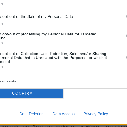
 τους σε Δουλτσινέα της αυταπάτης. Μετά τα
In
ους δημοσκόπους αμφισβητώντας τα ευρήματ
άλυψε συμφέροντα που θέλουν να το
o opt-out of the Sale of my Personal Data.
 υπέρ του Μητσοτάκη, που έχει του χεριού
In
πρα. Παρότι στη Χαριλάου Τρικούπη υπάρχουν
to opt-out of processing my Personal Data for Targeted
ing.
ι που γνωρίζουν γράμματα ξέχασαν να πουν
In
υλάκη πως οι δύο χειρότερες προϋποθέσεις
o opt-out of Collection, Use, Retention, Sale, and/or Sharing
ει κάποιος μια σωστή απόφαση είναι, σύμφωνα
ersonal Data that Is Unrelated with the Purposes for which it
lected.
υδίδη, η βιασύνη και η οργή. Η πρώτη
In
συνήθως με την ανοησία και η δεύτερη με την
 τη στενοκεφαλιά.
consents
CONFIRM
ς τελευταίες ημέρες το ξανασκέφτηκαν και το
ιώς. Θα περιμένουμε να καθήσει ο
, είπαν -και ορθώς- να φύγουν τα «μέλια»
Data Deletion
Data Access
Privacy Policy
ητούρια και τότε θα δούμε την πραγματική