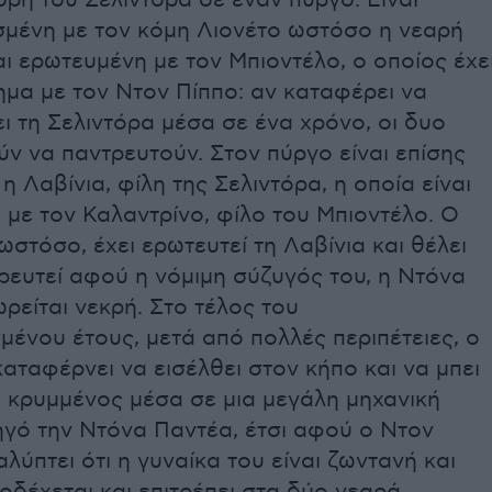
ρη του Σελιντόρα σε έναν πύργο. Είναι
μένη με τον κόμη Λιονέτο ωστόσο η νεαρή
αι ερωτευμένη με τον Μπιοντέλο, ο οποίος έχε
ημα με τον Nτον Πίππο: αν καταφέρει να
 τη Σελιντόρα μέσα σε ένα χρόνο, οι δυο
ν να παντρευτούν. Στον πύργο είναι επίσης
η Λαβίνια, φίλη της Σελιντόρα, η οποία είναι
με τον Καλαντρίνο, φίλο του Μπιοντέλο. Ο
ωστόσο, έχει ερωτευτεί τη Λαβίνια και θέλει
ρευτεί αφού η νόμιμη σύζυγός του, η Ντόνα
ρείται νεκρή. Στο τέλος του
ένου έτους, μετά από πολλές περιπέτειες, ο
αταφέρνει να εισέλθει στον κήπο και να μπει
, κρυμμένος μέσα σε μια μεγάλη μηχανική
ηγό την Ντόνα Παντέα, έτσι αφού ο Ντον
λύπτει ότι η γυναίκα του είναι ζωντανή και