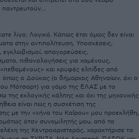
ποδέχεται και επιτρέπει στα δύο νεαρά
α παντρευτούν…
τε λίγο; Λογικό. Κάπως έτσι όμως δεν είναι
ματα στην αντιπολίτευση. Υποσχέσεις,
, εγκλωβισμοί, απαγορεύσεις,
ματα, πιθανολογήσεις για χαμένους,
 «πεθαμένους» και κρυφές ελπίδες από
, όπως ο Δούκας (ο δήμαρχος Αθηναίων, όχι ο
του Μότσαρτ) για γάμο της ΕΛΑΣ με το
 της εκλογικής κάλπης και όχι της μηχανικής
ήθεια είναι πως η συσχέτιση της
σης με την «χήνα του Καΐρου» μου προεκλήθη,
ομάτως όταν συνομιλητής μου, από τα
ελέχη της Κεντροαριστεράς, χαρακτήρισε τα