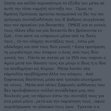
Οπότε και πολλά περισσότερα τα έξοδα του μέσα σε
αυτή την τόσο χαμηλή σύνταξη του . Όμως το
Κράτος Πρόνοιας αρνείται πεισματικά να δει την πιο
γρήγορη συνταξιοδότηση του Β΄βαθμού συγγένειας
που τον προσέχει για δεκαετίες . ΌΜΩΣ και οι γονείς
τους πλέον εδώ και μία δεκαετία δεν βρίσκονται εν
ζωή , έτσι ώστε να υπάρχουν μέσα από τις δικές
τους... Οι πιο πλήρης συντάξεις τους , έστω μία
ολόκληρη και από τους δύο γονείς ! Κατα προτίμηση
τη μεγαλύτερη που έπαιρνε ο ένας από τους δύο
γονείς του . Πάντα σε σχέση με το 25% που παίρνει ο
Αμεα μετά τον θάνατο τους και μέχρι ο ίδιος ή η ίδια
να αποδημήσει εις Κύριον . Μέσα λοιπόν στα
πάμπολλα προβλήματα άλλα του κόσμου . Από
ξαφνικούς θανάτους μέσα από τροχαία ατυχήματα
σε νέους . Μέσα από άλλες ξαφνικές ασθένειες που
δεν προλαβαίνουν πολλοί συνάδελφοί μας στις
δουλειές μας να πάρουν έστω την σύνταξή τους για
ένα μόνο μήνα , μετά και την παραίτηση τους , αφού
συμπλήρωσαν το ηλικιακό τους όριο . Έρχεται ο κ.