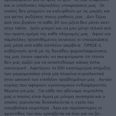
και οι υπόλοιπες πάμπολλες υποχρεώσεις μας . Οι
οποίες δεν μπορούν να καλυφθούν με τις μικρές και
για φέτος αυξήσεις στους μισθούς μας . Δεν ξέρω
από που βγαίνει το κάθε 20 του μήνα δεν μένει σεντ
στην τσέπη . Διότι μπορεί και να μην μένει τελικά από
την πρώτη ημέρα της κάθε πληρωμής μας . Αφού και
πάμπολλες προστιθέμενες συνεχώς οι υποχρεώσεις
μας μέσα από κάθε επιπλέον ακρίβεια . ΌΜΩΣ η
κυβέρνηση αυτή με τις δεκάδες φοροελαφρύνσεις
της μας έκανε αφενός να σκεφτόμαστε ότι τίποτα
δεν μας σώζει για να αναστηθούμε κάπως έστω
οικονομικά . Αφετέρου τα 500 εκατομμύρια στήριξης
των μικρομεσαίων είναι μία σταγόνα κυριολεκτικά
στον ωκεανό των επιπλέον προβλημάτων μας . Αυτών
κυρίως που αφορούν υγειονομικού ενδιαφέροντος
θέματα για μας . Για κάθε πιο αδύναμο συμπολίτη
μας ο οποίος είναι Αμεα με μόνιμη αναπηρία και ο
οποίος γερνώντας δυσκολεύεται η υγεία του
υπερβολικά χειρότερα . Άρα και περισσότερες οι
φροντίδες του που χρειάζεται να έχει για να ζει .