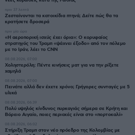
νέες κυρώσεις κατά της Ρωσίας
πριν 37 λεπτά
Ζεσταίνονται τα κατοικίδια πτηνά; Δείτε πώς θα τα
κρατήσετε δροσερά
πριν μία ώρα
«Η αεροπορική ισχύς έχει όρια»: Ο κορυφαίος
στρατηγός του Τραμπ «ψάχνει έξοδο» από τον πόλεμο
με το Ιράν, λέει το CNN
08.08.2026, 07:00
Χοληστερόλη: Πέντε κινήσεις ματ για να την ρίξετε
χαμηλά
08.08.2026, 07:00
Πεινάτε αλλά δεν έχετε χρόνο; Γρήγορες συνταγές με 5
υλικά
08.08.2026, 06:39
Πολύ υψηλός κίνδυνος πυρκαγιάς σήμερα σε Κρήτη και
Βόρειο Αιγαίο, ποιες περιοχές είναι στο «πορτοκαλί»
08.08.2026, 06:02
Στήριξη Τραμπ στον νέο πρόεδρο της Κολομβίας με