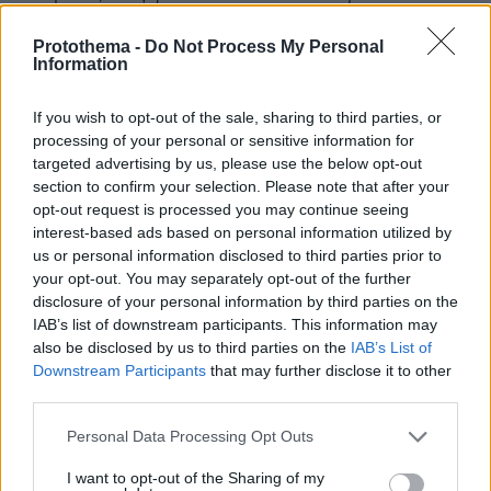
δεν θα σας τα πω . Και αυτό ΌΜΩΣ , επειδή θα σας
κάνω... νάζια .
Protothema -
Do Not Process My Personal
Information
ΑΠΑΝΤΗΣΗ
If you wish to opt-out of the sale, sharing to third parties, or
processing of your personal or sensitive information for
targeted advertising by us, please use the below opt-out
section to confirm your selection. Please note that after your
Για αυτό ζοριζεται ο υπάλληλος της ρωσικής πρεσβείας
opt-out request is processed you may continue seeing
09.06.2026, 21:23
interest-based ads based on personal information utilized by
Γιατί η Ελλάδα ήταν και θα είναι με την Δύση. Τι να
us or personal information disclosed to third parties prior to
κάνουν τα καημένα. Αυτό από το 1940 δεν αλλάζει.
your opt-out. You may separately opt-out of the further
ΑΠΑΝΤΗΣΗ
disclosure of your personal information by third parties on the
IAB’s list of downstream participants. This information may
also be disclosed by us to third parties on the
IAB’s List of
Ποια αντιπολίτευση;
Downstream Participants
that may further disclose it to other
09.06.2026, 21:12
third parties.
Εδώ ούτε τις τριετίες ούτε τις συλλογικές συμβάσεις
δεν ψήφισαν. Τι περιμένετε να έχουν σε ποσοστά;
Please note that this website/app uses one or more Google
Personal Data Processing Opt Outs
services and may gather and store information including but
Καλά είναι στα μισά ποσοστά από τον Μητσοτάκη.
not limited to your visit or usage behaviour. You may click to
I want to opt-out of the Sharing of my
ΑΠΑΝΤΗΣΗ