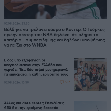
07.08.2026, 23:30
Βάλθηκε να τρελάνει κόσμο ο Καντέρ: Ο Τούρκος
πρώην σέντερ του NBA δηλώνει ότι πληροί τα
κριτήρια... συμπερίληψης και δηλώνει υποψήφιος
να παίξει στο WNBA
Είδος υπό εξαφάνιση οι
υπερπολύτεκνοι στην Ελλάδα που
γερνάει: Τα... δύο ταψιά μεσημεριανό,
τα επιδόματα, η καθημερινότητά τους
586
07.08.2026, 15:59
Άλλος για data center; Επενδύσεις
€50 δισ. την ερχόμενη δεκαετία