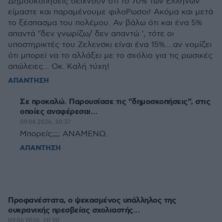
Δημοσκοπήσεις δείχνουν ότι το 70% των Ελλήνων
είμαστε και παραμένουμε φιλοΡωσοι! Ακόμα και μετά
το ξέσπασμα του πολέμου. Αν βάλω ότι και ένα 5%
απαντά "δεν γνωρίζω/ δεν απαντώ ', τότε οι
υποστηρικτές του Ζελενσκι είναι ένα 15%....αν νομίζει
ότι μπορεί να το αλλάξει με το σχόλιο για τις ρωσικές
απώλειες... Οκ. Καλή τύχη!
ΑΠΑΝΤΗΣΗ
Σε προκαλώ. Παρουσίασε τις "δημοσκοπήσεις", στις
οποίες αναφέρεσαι...
09.06.2026, 20:37
Μπορείς;;;; ΑΝΑΜΕΝΩ.
ΑΠΑΝΤΗΣΗ
Προφανέστατα, ο ψεκασμένος υπάλληλος της
ουκρανικής πρεσβείας σχολιαστής...
09.06.2026, 20:20