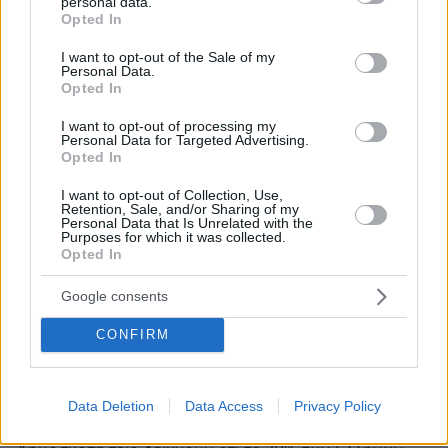
personal data.
grant or deny consent to Google and its third-party tags to
Opted In
use your data for below specified purposes in below Google
consent section.
Μάλιστα
I want to opt-out of the Sale of my
Personal Data.
09.06.2026, 21:12
Opted In
Όσο θα πλησιάζουν τις εκλογές τόσο περισσότεροι
θα αμφισβητούν τις δημοσκοπήσεις. Γνωστά τα
I want to opt-out of processing my
Personal Data for Targeted Advertising.
βουνά από τα χιόνια. Σήμερα νέα δημοσκόπηση που
Opted In
δίνει πάνω από 31% την ΝΔ και δεύτερο τον ΣΥΡΙΖΑ
με 16%. Η διαφορά θα αυξηθεί και άλλο και τα νέα
I want to opt-out of Collection, Use,
Retention, Sale, and/or Sharing of my
κόμματα θα αρχίσουν το ξεφουσκωμα. Όπως και
Personal Data that Is Unrelated with the
στην αντιπολίτευση όσο δεν απαντάνε στο ερώτημα
Purposes for which it was collected.
πώς θα κυβερνήσουν, με τι συμμαχίες και με ποιον
Opted In
πρωθυπουργό η απάντηση θα είναι Μητσοτάκης ή
Google consents
κανένας.
ΑΠΑΝΤΗΣΗ
CONFIRM
Γι αυτό ζόριζεται ο υπάλληλος της ουκρανικής
πρεσβείας
Data Deletion
Data Access
Privacy Policy
09.06.2026, 20:24