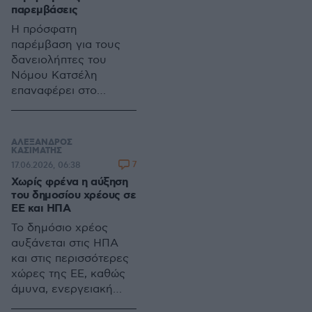
παρεμβάσεις
Η πρόσφατη
παρέμβαση για τους
δανειολήπτες του
Νόμου Κατσέλη
επαναφέρει στο
προσκήνιο το
πρόβλημα του
ιδιωτικού χρέους, το
ΑΛΕΞΑΝΔΡΟΣ
οποίο παραμένει
ΚΑΣΙΜΑΤΗΣ
7
17.06.2026, 06:38
υψηλό και απαιτεί μια
Χωρίς φρένα η αύξηση
συνεκτική,
του δημοσίου χρέους σε
μακροπρόθεσμη
ΕΕ και ΗΠΑ
στρατηγική διαχείρισης
Το δημόσιο χρέος
για νοικοκυριά και
αυξάνεται στις ΗΠΑ
επιχειρήσεις
και στις περισσότερες
χώρες της ΕΕ, καθώς
άμυνα, ενεργειακή
μετάβαση και