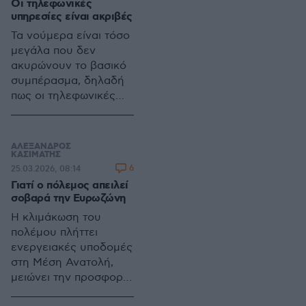
Οι τηλεφωνικές
τον κίνδυνο για
υπηρεσίες είναι ακριβές
πολιτικές εξελίξεις
Τα νούμερα είναι τόσο
μεγάλα που δεν
ακυρώνουν το βασικό
συμπέρασμα, δηλαδή
πως οι τηλεφωνικές
υπηρεσίες στη χώρα
μας είναι ακριβές
ΑΛΕΞΑΝΔΡΟΣ
ΚΑΣΙΜΑΤΗΣ
6
25.03.2026, 08:14
Γιατί ο πόλεμος απειλεί
σοβαρά την Ευρωζώνη
Η κλιμάκωση του
πολέμου πλήττει
ενεργειακές υποδομές
στη Μέση Ανατολή,
μειώνει την προσφορά
LNG και αυξάνει τις