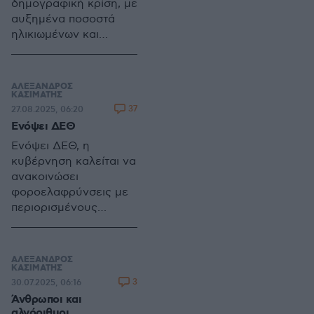
δημογραφική κρίση, με
αυξημένα ποσοστά
ηλικιωμένων και
μειωμένο αριθμό
γεννήσεων, φτάνοντας
τις 1,26 γεννήσεις ανά
ΑΛΕΞΑΝΔΡΟΣ
γυναίκα. Η αστυφιλία
ΚΑΣΙΜΑΤΗΣ
37
27.08.2025, 06:20
εντείνει τις ανισότητες
Ενόψει ΔΕΘ
στην πληθυσμιακή
κατανομή, με το 80%
Ενόψει ΔΕΘ, η
του πληθυσμού να
κυβέρνηση καλείται να
συγκεντρώνεται σε
ανακοινώσει
περιοχές μικρού
φοροελαφρύνσεις με
ποσοστού της χώρας
περιορισμένους
πόρους, ενώ το υψηλό
δημόσιο χρέος και το
έλλειμμα τρεχουσών
ΑΛΕΞΑΝΔΡΟΣ
συναλλαγών
ΚΑΣΙΜΑΤΗΣ
3
30.07.2025, 06:16
εξακολουθούν να
Άνθρωποι και
αποτελούν σοβαρές
αλγόριθμοι