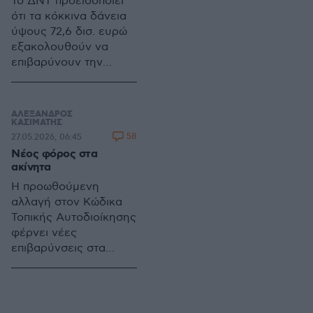
Το ΔΝΤ προειδοποιεί
ότι τα κόκκινα δάνεια
ύψους 72,6 δισ. ευρώ
εξακολουθούν να
επιβαρύνουν την
ελληνική οικονομία,
επικρίνοντας τους
servicers για
ΑΛΕΞΑΝΔΡΟΣ
καθυστερήσεις, ελλιπή
ΚΑΣΙΜΑΤΗΣ
58
27.05.2026, 06:45
στοιχεία δανειοληπτών
Νέος φόρος στα
και ανεπαρκείς
ακίνητα
επενδύσεις σε
προσωπικό και
Η προωθούμενη
ψηφιακές υποδομές
αλλαγή στον Κώδικα
Τοπικής Αυτοδιοίκησης
φέρνει νέες
επιβαρύνσεις στα
ακίνητα από το 2027,
με αυξημένα τέλη και
νέο φόρο υπέρ των
Περιφερειών,