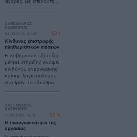
αγορές, με επενδυτές
και οργανισμούς να
προειδοποιούν για
πληθωριστικές πιέσεις,
ΑΛΕΞΑΝΔΡΟΣ
κίνδυνο
ΚΑΣΙΜΑΤΗΣ
7
04.03.2026, 06:45
στασιμοπληθωρισμού
Κίνδυνος επιστροφής
και πιθανές
πληθωριστικών πιέσεων
διορθώσεις, σε ένα
παγκόσμιο περιβάλλον
Η κυβέρνηση εξετάζει
διαρκούς γεωπολιτικής
μέτρα στήριξης ενόψει
αστάθειας
κινδύνου ενεργειακής
κρίσης λόγω πολέμου
στο Ιράν. Το κλείσιμο
των Στενών του
Ορμούζ, οι πιέσεις σε
πετρέλαιο και LNG
ΑΛΕΞΑΝΔΡΟΣ
εντείνουν ανησυχίες
ΚΑΣΙΜΑΤΗΣ
14
18.02.2026, 06:35
για πληθωρισμό, ΑΕΠ
Η παραγωγικότητα της
και προϋπολογισμό
εργασίας
2026