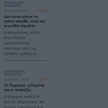
Το αυστηρό πλαίσιο
ΑΛΕΞΑΝΔΡΟΣ
του νέου ΚΟΚ
ΚΑΣΙΜΑΤΗΣ
44
01.10.2025, 06:38
αναδεικνύει το
Δεν είναι μόνον τα
πρόβλημα: χωρίς
σπίτια ακριβά, είναι και
συνεχή αστυνόμευση,
οι μισθοί χαμηλοί
οι νόμοι μένουν κενό
Η στεγαστική πίστη
γράμμα
στην Κύπρο
αναπτύσσεται
ταχύτερα από την
Ελλάδα, καθώς οι
μέσοι μισθοί φτάνουν
τις 36.000 ευρώ
ετησίως. Αντίθετα, τα
ΑΛΕΞΑΝΔΡΟΣ
χαμηλότερα ελληνικά
ΚΑΣΙΜΑΤΗΣ
17
24.09.2025, 06:36
εισοδήματα και τα
Οι Γερμανοί, η Ευρώπη
«κόκκινα» δάνεια
και οι τράπεζες
περιορίζουν τη
δανειοδότηση στη
Η Ευρώπη αναζητά
χώρα μας
κοινές απαντήσεις σε
άμυνα, οικονομία και