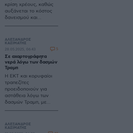
κρίση χρέους, καθώς
αυξάνεται το κόστος
δανεισμού και
μειώνεται η
εμπιστοσύνη, ακόμη
και στις ισχυρότερες
ΑΛΕΞΑΝΔΡΟΣ
οικονομίες όπως ΗΠΑ,
ΚΑΣΙΜΑΤΗΣ
5
28.05.2025, 06:43
Γερμανία και Ιαπωνία
Σε αχαρτογράφητα
νερά λόγω των δασμών
Τραμπ
Η ΕΚΤ και κορυφαίοι
τραπεζίτες
προειδοποιούν για
αστάθεια λόγω των
δασμών Τραμπ, με
αβέβαιες επιπτώσεις
στον πληθωρισμό, την
παγκόσμια οικονομία,
ΑΛΕΞΑΝΔΡΟΣ
τις επενδύσεις και τις
ΚΑΣΙΜΑΤΗΣ