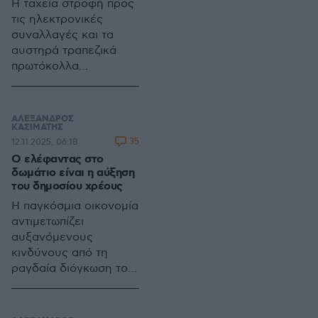
Η ταχεία στροφή προς
τις ηλεκτρονικές
συναλλαγές και τα
αυστηρά τραπεζικά
πρωτόκολλα
περιορίζουν τη χρήση
μετρητών,
δημιουργώντας
ΑΛΕΞΑΝΔΡΟΣ
ανησυχίες για τη
ΚΑΣΙΜΑΤΗΣ
35
12.11.2025, 06:18
νομισματική κυριαρχία
Ο ελέφαντας στο
και τον ρόλο του ευρώ
δωμάτιο είναι η αύξηση
στην ευρωζώνη
του δημοσίου χρέους
Η παγκόσμια οικονομία
αντιμετωπίζει
αυξανόμενους
κινδύνους από τη
ραγδαία διόγκωση του
δημοσίου χρέους, με
τις μεγάλες οικονομίες
να ξεπερνούν το 100%