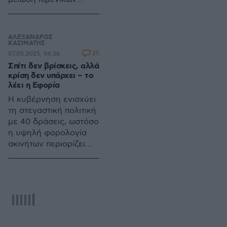
τελών, αντί να μειώσει
τον ΦΠΑ στα εισιτήρια,
μεταφέροντας το
ΑΛΕΞΑΝΔΡΟΣ
βάρος στους
ΚΑΣΙΜΑΤΗΣ
25
07.05.2025, 06:36
φορολογούμενους
Σπίτι δεν βρίσκεις, αλλά
κρίση δεν υπάρχει – το
λέει η Εφορία
Η κυβέρνηση ενισχύει
τη στεγαστική πολιτική
με 40 δράσεις, ωστόσο
η υψηλή φορολογία
ακινήτων περιορίζει
την
αποτελεσματικότητα,
ενώ το πρόγραμμα
«Σπίτι μου ΙΙ»
σημειώνει πρόοδο,
αλλά δεν επαρκεί