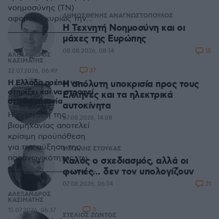
νοημοσύνης (ΤΝ)
ΔΗΜΟΣΘΕΝΗΣ ΑΝΑΓΝΩΣΤΟΠΟΥΛΟΣ
αφορούν κυρίως την
H Τεχνητή Νοημοσύνη και οι
υπολογιστική
μάχες της Ευρώπης
ικανότητα και ισχύ
15
08.08.2026, 08:14
ΑΛΕΞΑΝΔΡΟΣ
ΚΑΣΙΜΑΤΗΣ
37
22.07.2026, 06:49
Η Ελλάδα πρέπει να
Η απόλυτη υποκρισία προς τους
στηρίξει και να στραφεί
Ελληνες και τα ηλεκτρικά
στη βιομηχανία
αυτοκίνητα
Η ενίσχυση της
07.08.2026, 14:08
βιομηχανίας αποτελεί
κρίσιμη προϋπόθεση
για την αύξηση της
ΜΙΧΑΛΗΣ ΣΤΟΥΚΑΣ
παραγωγικότητας, των
Καλός ο σχεδιασμός, αλλά οι
επενδύσεων και των
φωτιές... δεν τον υπολογίζουν
εισοδημάτων στην
21
07.08.2026, 06:34
Ελλάδα. Οι ευρωπαϊκές
ΑΛΕΞΑΝΔΡΟΣ
αλλαγές στο ETS και
ΚΑΣΙΜΑΤΗΣ
3
15.07.2026, 06:37
τα στοιχεία του ΙΟΒΕ
ΣΤΕΛΙΟΣ ΖΩΝΤΟΣ