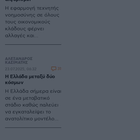
προκλήσεις
Η εφαρμογή τεχνητής
νοημοσύνης σε όλους
τους οικονομικούς
κλάδους φέρνει
αλλαγές και
ανατροπές που
σήμερα δεν μπορούμε
να φανταστούμε
ΑΛΕΞΑΝΔΡΟΣ
ΚΑΣΙΜΑΤΗΣ
31
23.07.2025, 06:32
Η Ελλάδα μεταξύ δύο
κόσμων
Η Ελλάδα σήμερα είναι
σε ένα μεταβατικό
στάδιο καθώς παλεύει
να εγκαταλείψει το
ανατολίτικο μοντέλο
και προσπαθεί να
υιοθετήσει το Δυτικό