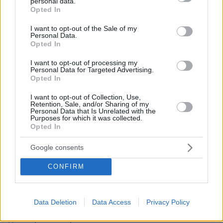
personal data.
ακτοπλοϊκών
grant or deny consent to Google and its third-party tags to
Opted In
εισιτηρίων, με τους
use your data for below specified purposes in below Google
επιβάτες να
consent section.
I want to opt-out of the Sale of my
Personal Data.
κινδυνεύουν να
Opted In
επωμιστούν αυξήσεις,
ΑΛΕΞΑΝΔΡΟΣ
αν δεν υπάρξει νέα
ΚΑΣΙΜΑΤΗΣ
I want to opt-out of processing my
63
26.11.2025, 06:37
κρατική παρέμβαση
Personal Data for Targeted Advertising.
Opted In
Δημογραφικό και
μετανάστες
I want to opt-out of Collection, Use,
H δημογραφική κρίση
Retention, Sale, and/or Sharing of my
Personal Data that Is Unrelated with the
είναι πολυπαραγοντικό
Purposes for which it was collected.
πρόβλημα, με
Opted In
επιπτώσεις ήδη ορατές
και θα χρειαστεί να
Google consents
υιοθετήσουμε
CONFIRM
ριζοσπαστικά μέτρα,
που απέχουν από τις
ΑΛΕΞΑΝΔΡΟΣ
αντιλήψεις αρκετών
ΚΑΣΙΜΑΤΗΣ
30
19.11.2025, 06:33
συμπολιτών μας
Data Deletion
Data Access
Privacy Policy
Τράπεζες και μετρητά