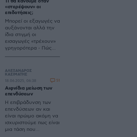
Τι θα κάνουμε όταν
«στερέψουν» οι
επιδοτήσεις;
Μπορεί οι εξαγωγές να
αυξάνονται αλλά την
ίδια στιγμή οι
εισαγωγές «τρέχουν»
γρηγορότερα - Πώς
εξηγείται η
ανισορροπία
ΑΛΕΞΑΝΔΡΟΣ
ΚΑΣΙΜΑΤΗΣ
51
18.06.2025, 06:38
Αιφνίδια μείωση των
επενδύσεων
Η επιβράδυνση των
επενδύσεων αν και
είναι πρώιμο ακόμη να
ισχυριστούμε πως είναι
μια τάση που
παγιώνεται, είναι