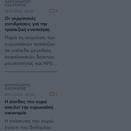
ΑΛΕΞΑΝΔΡΟΣ
ΚΑΣΙΜΑΤΗΣ
4
16.07.2025, 06:37
Οι γερμανικές
αντιδράσεις για την
τραπεζική ενοποίηση
Παρά τη σύγκλιση των
ευρωπαϊκών τραπεζών
σε επίπεδο μεγεθών,
κεφαλαιακών δεικτών,
ρευστότητας και NPEs,
η Γερμανία συνεχίζει
να προβάλλει σθεναρή
αντίσταση στην
ΑΛΕΞΑΝΔΡΟΣ
τραπεζική ενοποίηση
ΚΑΣΙΜΑΤΗΣ
4
09.07.2025, 06:38
Η άνοδος του ευρώ
απειλεί την ευρωπαϊκή
οικονομία
Η ενίσχυση του ευρώ
έναντι του δολαρίου