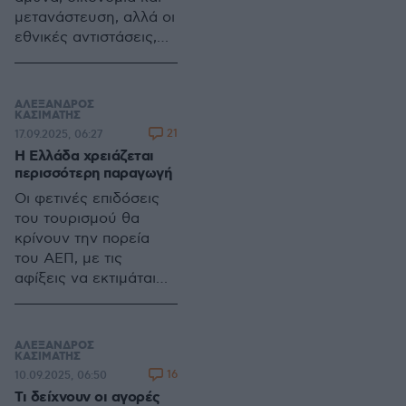
μετανάστευση, αλλά οι
εθνικές αντιστάσεις,
ιδιαίτερα της
Γερμανίας στην
τραπεζική ενοποίηση,
ΑΛΕΞΑΝΔΡΟΣ
εμποδίζουν την
ΚΑΣΙΜΑΤΗΣ
21
17.09.2025, 06:27
πρόοδο, διευρύνοντας
Η Ελλάδα χρειάζεται
το χάσμα με τις
περισσότερη παραγωγή
αμερικανικές τράπεζες
και αποδυναμώνοντας
Οι φετινές επιδόσεις
την ενότητα
του τουρισμού θα
κρίνουν την πορεία
του ΑΕΠ, με τις
αφίξεις να εκτιμάται
ότι θα αυξηθούν
3%-5%. Ωστόσο, τα
έσοδα παραμένουν
ΑΛΕΞΑΝΔΡΟΣ
αβέβαια, ενώ η χαμηλή
ΚΑΣΙΜΑΤΗΣ
16
10.09.2025, 06:50
παραγωγικότητα
Τι δείχνουν οι αγορές
επιβαρύνει την