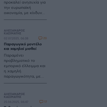
προκαλεί ανησυχία για
την ευρωπαϊκή
οικονομία, με κίνδυνο
για τις εξαγωγές και
την ανταγωνιστικότητα,
ενώ η Ελλάδα θα
ΑΛΕΞΑΝΔΡΟΣ
επωφεληθεί στις
ΚΑΣΙΜΑΤΗΣ
20
02.07.2025, 06:38
εισαγωγές, αλλά θα
Παραγωγικό μοντέλο
πληγεί στις εξαγωγές
και χαμηλοί μισθοί
και τον τουρισμό
Παραμένει
προβληματικό το
εμπορικό έλλειμμα και
η χαμηλή
παραγωγικότητα, με
την Κομισιόν να ζητά
αλλαγή του
αναπτυξιακού
ΑΛΕΞΑΝΔΡΟΣ
μοντέλου
ΚΑΣΙΜΑΤΗΣ
17
25.06.2025, 06:47