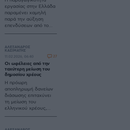
Η παραγωγικότητα
εργασίας στην Ελλάδα
παραμένει χαμηλή
παρά την αύξηση
επενδύσεων από το
2019, με
μεταρρυθμίσεις,
παραγωγικές
ΑΛΕΞΑΝΔΡΟΣ
επενδύσεις και
ΚΑΣΙΜΑΤΗΣ
27
11.02.2026, 06:40
φορολογικά κίνητρα
Οι ωφέλειες από την
να θεωρούνται
ταχύτερη μείωση του
καθοριστικά για
δημοσίου χρέους
ανάπτυξη, μισθούς και
Η πρόωρη
ανταγωνιστικότητα
αποπληρωμή δανείων
διάσωσης επιταχύνει
τη μείωση του
ελληνικού χρέους,
βελτιώνει την εικόνα
της οικονομίας,
μειώνει το κόστος