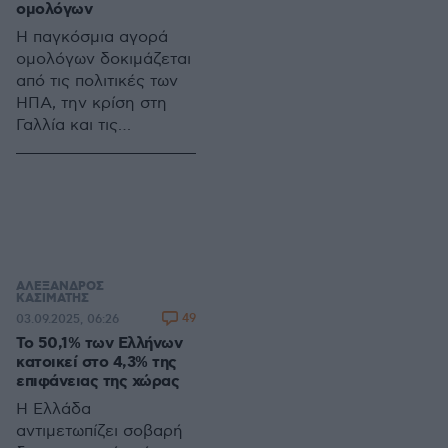
ομολόγων
ανάπτυξη της
ελληνικής οικονομίας
Η παγκόσμια αγορά
ομολόγων δοκιμάζεται
από τις πολιτικές των
ΗΠΑ, την κρίση στη
Γαλλία και τις
μεταρρυθμίσεις στην
Ολλανδία, με άνοδο
αποδόσεων, αυξημένα
spreads και υψηλότερο
κόστος δανεισμού για
κράτη
ΑΛΕΞΑΝΔΡΟΣ
ΚΑΣΙΜΑΤΗΣ
49
03.09.2025, 06:26
Το 50,1% των Ελλήνων
κατοικεί στο 4,3% της
επιφάνειας της χώρας
Η Ελλάδα
αντιμετωπίζει σοβαρή