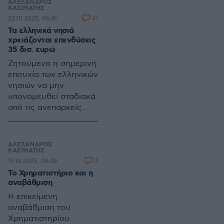
ΑΛΕΞΑΝΔΡΟΣ
του ΑΕΠ και το ΔΝΤ να
ΚΑΣΙΜΑΤΗΣ
21
22.10.2025, 06:41
προειδοποιεί για
Τα ελληνικά νησιά
επιβράδυνση
χρειάζονται επενδύσεις
ανάπτυξης και
35 δισ. ευρώ
χρηματοπιστωτικές
Ζητούμενο η σημερινή
πιέσεις
επιτυχία των ελληνικών
νησιών να μην
υπονομευθεί σταδιακά
από τις ανεπαρκείς
υποδομές του χθες
ΑΛΕΞΑΝΔΡΟΣ
ΚΑΣΙΜΑΤΗΣ
3
15.10.2025, 06:39
Το Χρηματιστήριο και η
αναβάθμιση
Η επικείμενη
αναβάθμιση του
Χρηματιστηρίου