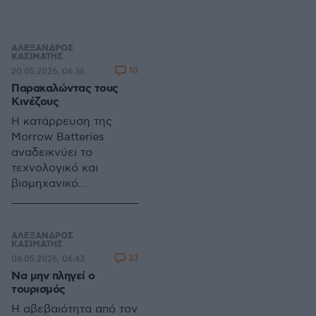
προκαλώντας
ανησυχίες για
περαιτέρω άνοδο στα
ΑΛΕΞΑΝΔΡΟΣ
ΚΑΣΙΜΑΤΗΣ
ενοίκια εν μέσω
10
20.05.2026, 06:36
στεγαστικής κρίσης
Παρακαλώντας τους
Κινέζους
Η κατάρρευση της
Morrow Batteries
αναδεικνύει το
τεχνολογικό και
βιομηχανικό
προβάδισμα της Κίνας
στις μπαταρίες και την
ηλεκτροκίνηση,
ΑΛΕΞΑΝΔΡΟΣ
οδηγώντας τις
ΚΑΣΙΜΑΤΗΣ
33
06.05.2026, 06:43
ευρωπαϊκές
Να μην πληγεί ο
αυτοκινητοβιομηχανίες
τουρισμός
σε αναζήτηση
συνεργασιών και νέου
Η αβεβαιότητα από τον