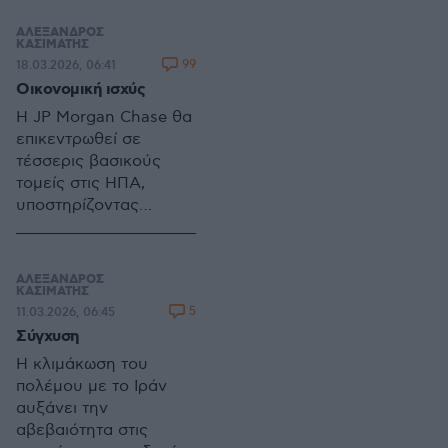
τιμές, εντείνοντας
πληθωρισμό και
ΑΛΕΞΑΝΔΡΟΣ
πιέσεις στην
ΚΑΣΙΜΑΤΗΣ
99
18.03.2026, 06:41
Ευρωζώνη,
Οικονομική ισχύς
επιβαρύνοντας την
ανάπτυξη και
Η JP Morgan Chase θα
οδηγώντας σε
επικεντρωθεί σε
αυξήσεις επιτοκίων
τέσσερις βασικούς
τομείς στις ΗΠΑ,
υποστηρίζοντας
εταιρείες όλων των
μεγεθών και σταδίων
ανάπτυξης,
ΑΛΕΞΑΝΔΡΟΣ
προσφέροντας
ΚΑΣΙΜΑΤΗΣ
5
11.03.2026, 06:45
συμβουλές,
Σύγχυση
παρέχοντας
χρηματοδότηση και, σε
H κλιμάκωση του
ορισμένες
πολέμου με το Ιράν
περιπτώσεις,
αυξάνει την
επενδύοντας κεφάλαια
αβεβαιότητα στις