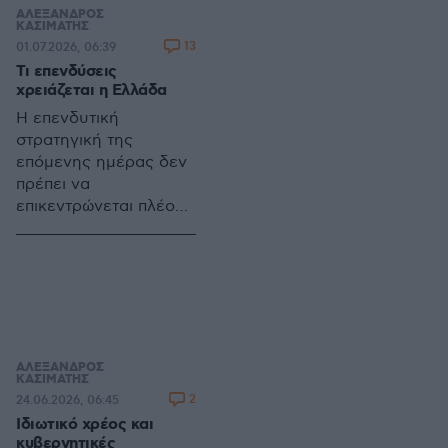
λίγες αστικές
ΑΛΕΞΑΝΔΡΟΣ
περιοχές, ενώ οι
ΚΑΣΙΜΑΤΗΣ
13
01.07.2026, 06:39
γεννήσεις μειώνονται
Τι επενδύσεις
και οι προβλέψεις
χρειάζεται η Ελλάδα
δείχνουν περαιτέρω
συρρίκνωση έως το
Η επενδυτική
2050
στρατηγική της
επόμενης ημέρας δεν
πρέπει να
επικεντρώνεται πλέον
στον όγκο των
κεφαλαίων που
εισρέουν στην
οικονομία, αλλά σε
ποιες δραστηριότητες
κατευθύνονται και τι
αποτύπωμα αφήνουν
ΑΛΕΞΑΝΔΡΟΣ
ΚΑΣΙΜΑΤΗΣ
στην παραγωγική βάση
2
24.06.2026, 06:45
Ιδιωτικό χρέος και
κυβερνητικές