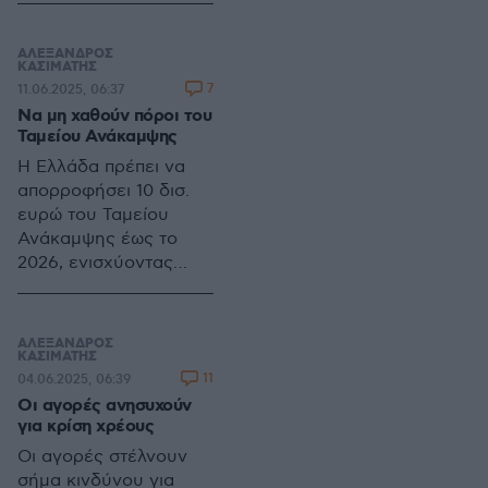
ανησυχητική όσον
αφορά κυρίως δυο
ΑΛΕΞΑΝΔΡΟΣ
σημεία
ΚΑΣΙΜΑΤΗΣ
7
11.06.2025, 06:37
Να μη χαθούν πόροι του
Ταμείου Ανάκαμψης
Η Ελλάδα πρέπει να
απορροφήσει 10 δισ.
ευρώ του Ταμείου
Ανάκαμψης έως το
2026, ενισχύοντας
επενδύσεις, ανάπτυξη
και απασχόληση, χωρίς
περιθώριο για
ΑΛΕΞΑΝΔΡΟΣ
καθυστερήσεις ή
ΚΑΣΙΜΑΤΗΣ
11
04.06.2025, 06:39
απώλειες πόρων
Οι αγορές ανησυχούν
για κρίση χρέους
Οι αγορές στέλνουν
σήμα κινδύνου για