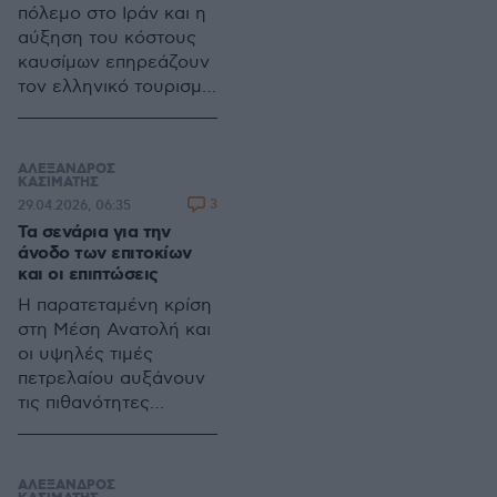
μοντέλου επιβίωσης
πόλεμο στο Ιράν και η
αύξηση του κόστους
καυσίμων επηρεάζουν
τον ελληνικό τουρισμό,
με ακυρώσεις,
αναβολές πτήσεων και
πιο επιφυλακτικές
ΑΛΕΞΑΝΔΡΟΣ
κρατήσεις, ενώ οι
ΚΑΣΙΜΑΤΗΣ
3
29.04.2026, 06:35
επιχειρήσεις
Τα σενάρια για την
ανησυχούν για την
άνοδο των επιτοκίων
εξέλιξη της θερινής
και οι επιπτώσεις
σεζόν
Η παρατεταμένη κρίση
στη Μέση Ανατολή και
οι υψηλές τιμές
πετρελαίου αυξάνουν
τις πιθανότητες
ανόδου επιτοκίων από
την ΕΚΤ, με άμεσες
επιπτώσεις σε
ΑΛΕΞΑΝΔΡΟΣ