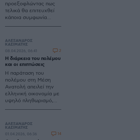
προεξοφλώντας πως
τελικά θα επιτευχθεί
κάποια συμφωνία
μεταξύ ΗΠΑ και Ιράν
ΑΛΕΞΑΝΔΡΟΣ
ΚΑΣΙΜΑΤΗΣ
2
08.04.2026, 06:41
Η διάρκεια του πολέμου
και οι επιπτώσεις
Η παράταση του
πολέμου στη Μέση
Ανατολή απειλεί την
ελληνική οικονομία με
υψηλό πληθωρισμό,
επιβράδυνση
ανάπτυξης και πιέσεις
σε κατανάλωση,
ΑΛΕΞΑΝΔΡΟΣ
επενδύσεις και
ΚΑΣΙΜΑΤΗΣ
14
01.04.2026, 06:36
τουρισμό, αυξάνοντας