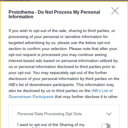
ΑΛΕΞΑΝΔΡΟΣ
δανεισμού και
ΚΑΣΙΜΑΤΗΣ
6
04.02.2026, 06:38
εξοικονομεί τόκους
Protothema -
Do Not Process My Personal
Θα προλάβουμε;
Information
Μέχρι το τέλος
Αυγούστου 2026
If you wish to opt-out of the sale, sharing to third parties, or
πρέπει να έχουμε
processing of your personal or sensitive information for
targeted advertising by us, please use the below opt-out
ολοκληρώσει 177
section to confirm your selection. Please note that after your
απαιτητικά ορόσημα
opt-out request is processed you may continue seeing
και στόχους,
interest-based ads based on personal information utilized by
προκειμένου να μην
us or personal information disclosed to third parties prior to
τεθεί σε κίνδυνο η
ΑΛΕΞΑΝΔΡΟΣ
your opt-out. You may separately opt-out of the further
εκταμίευση των
ΚΑΣΙΜΑΤΗΣ
disclosure of your personal information by third parties on the
13
28.01.2026, 06:35
εναπομεινάντων 12,5
IAB’s list of downstream participants. This information may
Ακτοπλοϊκά εισιτήρια:
δισ. ευρώ από τους
also be disclosed by us to third parties on the
IAB’s List of
Πέρυσι την πλήρωσαν
ευρωπαϊκούς πόρους
Downstream Participants
that may further disclose it to other
τα λιμενικά τέλη,
φέτος...
third parties.
Από τον Απρίλιο
Please note that this website/app uses one or more Google
Personal Data Processing Opt Outs
αναμένεται έντονη
services and may gather and store information including but
πίεση στις τιμές
not limited to your visit or usage behaviour. You may click to
I want to opt-out of the Sharing of my