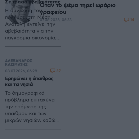
Σε τροχιά αβεβαιότητας
αναδεικνύουν τη
Όταν το ψέμα τηρεί ωράριο
μεταποίηση ως βασικό
Η συνέχιση του
γραφείου
μοχλό ανάπτυξης και
πολέμου στη Μέση
14
07.08.2026, 06:33
σύγκλισης με την
Ανατολή εντείνει την
Ευρώπη
αβεβαιότητα για την
παγκόσμια οικονομία,
με τους διεθνείς
οργανισμούς να
προειδοποιούν για
ΑΛΕΞΑΝΔΡΟΣ
χαμηλότερη ανάπτυξη,
ΚΑΣΙΜΑΤΗΣ
52
08.07.2026, 06:28
επίμονο πληθωρισμό,
Ερημώνει η ύπαιθρος
αυξημένο κίνδυνο
και τα νησιά
ύφεσης και διαρκείς
επιπτώσεις στην
Το δημογραφικό
απασχόληση
πρόβλημα επιταχύνει
την ερήμωση της
υπαίθρου και των
μικρών νησιών, καθώς
ο πληθυσμός
συγκεντρώνεται σε