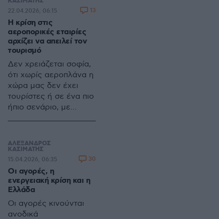
δανειολήπτες
ΚΑΣΙΜΑΤΗΣ
13
22.04.2026, 06:15
κυμαινόμενων δανείων
H κρίση στις
και περιορισμένα
αεροπορικές εταιρίες
οφέλη για τους
αρχίζει να απειλεί τον
καταθέτες
τουρισμό
Δεν χρειάζεται σοφία,
ότι χωρίς αεροπλάνα η
χώρα μας δεν έχει
τουρίστες ή σε ένα πιο
ήπιο σενάριο, με
λιγότερες πτήσεις θα
έχουμε λιγότερους
τουρίστες
ΑΛΕΞΑΝΔΡΟΣ
ΚΑΣΙΜΑΤΗΣ
30
15.04.2026, 06:35
Οι αγορές, η
ενεργειακή κρίση και η
Ελλάδα
Οι αγορές κινούνται
ανοδικά