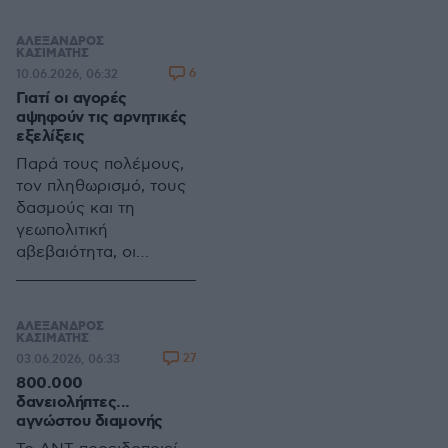
δημοσιονομικά
ελλείμματα
ΑΛΕΞΑΝΔΡΟΣ
επιβαρύνουν τους
ΚΑΣΙΜΑΤΗΣ
6
10.06.2026, 06:32
προϋπολογισμούς,
Γιατί οι αγορές
εντείνοντας τους
αψηφούν τις αρνητικές
κινδύνους για φόρους,
εξελίξεις
επιτόκια και ανάπτυξη
Παρά τους πολέμους,
τον πληθωρισμό, τους
δασμούς και τη
γεωπολιτική
αβεβαιότητα, οι
αγορές συνεχίζουν
ανοδικά. Ωστόσο, η
Ιστορία δείχνει ότι οι
ΑΛΕΞΑΝΔΡΟΣ
μεγάλες διορθώσεις
ΚΑΣΙΜΑΤΗΣ
27
03.06.2026, 06:33
εμφανίζονται συνήθως
800.000
όταν κυριαρχεί η
δανειολήπτες...
αίσθηση ασφάλειας
αγνώστου διαμονής