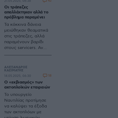
42
21.05.2025, 06:38
κεφαλαιακές ροές
Οι τράπεζες
απαλλάχτηκαν αλλά το
πρόβλημα παραμένει
Τα κόκκινα δάνεια
μειώθηκαν θεαματικά
στις τράπεζες, αλλά
παραμένουν βαρίδι
στους servicers. Αν
δεν επιταχυνθούν οι
ρυθμίσεις, απειλείται
ακόμη και το σχήμα
ΑΛΕΞΑΝΔΡΟΣ
εγγυήσεων του
ΚΑΣΙΜΑΤΗΣ
18
14.05.2025, 06:30
προγράμματος
Ο «εκβιασμός» των
Ηρακλής
ακτοπλοϊκών εταιρειών
Το υπουργείο
Ναυτιλίας προτίμησε
να καλύψει τα έξοδα
των ακτοπλόων με
μείωση λιμενικών