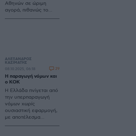
Αθηνών σε ώριμη
αγορά, πιθανώς το
2026 ή 2027, θεωρείται
σταθμός για την
ελληνική οικονομία,
αλλά προκαλεί
ανησυχίες για
ρευστότητα, θεσμική
κάλυψη και επενδυτικό
ΑΛΕΞΑΝΔΡΟΣ
ΚΑΣΙΜΑΤΗΣ
ενδιαφέρον
29
08.10.2025, 06:18
Η παραγωγή νόμων και
ο ΚΟΚ
Η Ελλάδα πνίγεται από
την υπερπαραγωγή
νόμων χωρίς
ουσιαστική εφαρμογή,
με αποτέλεσμα
αναποτελεσματικότητα
και θεσμική κόπωση.