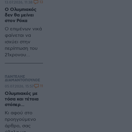
13
13.07.2026, 11:38
παίζει με τον
Βγάλατε άκρη;
Ο Ολυμπιακός
Άγιαξ. Φιλικές
Όχι ε; Ωραία ας
δεν θα μείνει
αναμετρήσεις
το πάμε ήρεμα...
στον Ρόκα
Ο επιμένων νικά
φαίνεται να
ισχύει στην
περίπτωση του
21χρονου
εξτρέμ της
Χιρόνα
ΠΑΝΤΕΛΗΣ
ΔΙΑΜΑΝΤΟΠΟΥΛΟΣ
11
05.07.2026, 15:57
Ολυμπιακός με
τόσα και τέτοια
στόπερ…
Κι αφού στο
προηγούμενο
άρθρο, σας