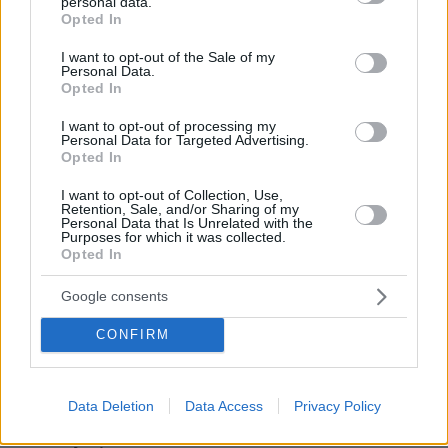
personal data.
grant or deny consent to Google and its third-party tags to
διάρκεια του
Opted In
use your data for below specified purposes in below Google
πρωταθλήματος,
consent section.
I want to opt-out of the Sale of my
έτσι και τώρα, ο
Personal Data.
Ολυμπιακός
Opted In
ΠΑΝΤΕΛΗΣ
πήγε στην
ΔΙΑΜΑΝΤΟΠΟΥΛΟΣ
I want to opt-out of processing my
1
30.04.2026, 09:56
Τούμπα και
Personal Data for Targeted Advertising.
Ο Ολυμπιακός, η
ξανάκανε τον
Opted In
Τούμπα και ένα
ΠΑΟΚ ομάδα
3/3…
I want to opt-out of Collection, Use,
Retention, Sale, and/or Sharing of my
Και ενώ τα
Personal Data that Is Unrelated with the
Purposes for which it was collected.
media έχουν
Opted In
αρχίσει, κατά
την κλασική
Google consents
τους συνήθεια
να
CONFIRM
πηγαινοφέρνουν
ποδοσφαιριστές
ΠΑΝΤΕΛΗΣ
για τον
ΔΙΑΜΑΝΤΟΠΟΥΛΟΣ
Data Deletion
Data Access
Privacy Policy
5
26.04.2026, 21:19
Ολυμπιακό, ο
Ο Ολυμπιακός
ίδιος ο