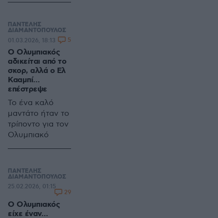
μελλοντική
γκέλα του
ΠΑΝΤΕΛΗΣ
αντιπάλου του,
ΔΙΑΜΑΝΤΟΠΟΥΛΟΣ
5
01.03.2026, 18:13
αλλά και της
Ο Ολυμπιακός
ΑΕΚ.
αδικείται από το
σκορ, αλλά ο Ελ
Κααμπί…
επέστρεψε
Το ένα καλό
μαντάτο ήταν το
τρίποντο για τον
Ολυμπιακό
ΠΑΝΤΕΛΗΣ
ΔΙΑΜΑΝΤΟΠΟΥΛΟΣ
25.02.2026, 01:15
29
Ο Ολυμπιακός
είχε έναν…