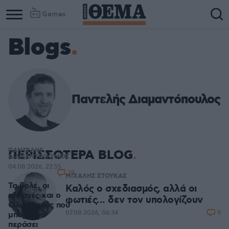
Games
Blogs
Παντελής Διαμαντόπουλος
ΠΑΝΤΕΛΗΣ
ΠΕΡΙΣΣΟΤΕΡΑ BLOG
ΔΙΑΜΑΝΤΟΠΟΥΛΟΣ
04.08.2026, 22:55
29
ΜΙΧΑΛΗΣ ΣΤΟΥΚΑΣ
Τα βολέ, οι
Καλός ο σχεδιασμός, αλλά οι
αλλαγές και ο
φωτιές... δεν τον υπολογίζουν
Ολυμπιακός που
9
07.08.2026, 06:34
μπορεί να
περάσει