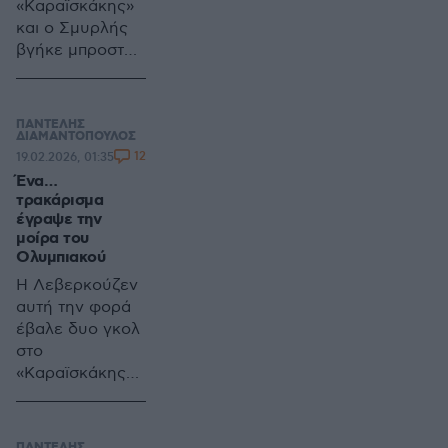
«Καραϊσκάκης»
και ο Σμυρλής
βγήκε μπροστά,
σούταρε, αλλά ο
Τζολάκης ήταν
εκεί
ΠΑΝΤΕΛΗΣ
ΔΙΑΜΑΝΤΟΠΟΥΛΟΣ
12
19.02.2026, 01:35
Ένα…
τρακάρισμα
έγραψε την
μοίρα του
Ολυμπιακού
Η Λεβερκούζεν
αυτή την φορά
έβαλε δυο γκολ
στο
«Καραϊσκάκης»
και έκανε άλμα
πρόκρισης για
τους «16» του