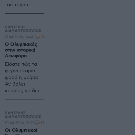
του τίτλου
ΠΑΝΤΕΛΗΣ
ΔΙΑΜΑΝΤΟΠΟΥΛΟΣ
8
17.04.2026, 14:41
Ο Ολυμπιακός
στην ιστορική
Λεωφόρο
Είδατε πώς τα
φέρνει καμιά
φορά η μοίρα;
Αν βάλει
κάποιος να δει
παιχνίδια από
προηγούμενες
δεκαετίες, με
ΠΑΝΤΕΛΗΣ
εικόνα
ΔΙΑΜΑΝΤΟΠΟΥΛΟΣ
17
10.04.2026, 16:25
ασπρόμαυρη, θα
Οι Ολυμπιακοί
συναντήσει και