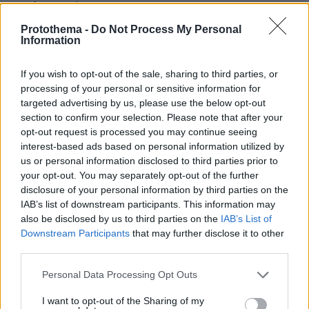
Ο Ολυμπιακός
έβαλε μόνο ένα
Protothema -
Do Not Process My Personal
και τιμωρήθηκε
Information
Πέμπτο παιχνίδι
φέτος
If you wish to opt-out of the sale, sharing to third parties, or
Ολυμπιακού-
processing of your personal or sensitive information for
ΠΑΟΚ. Και
targeted advertising by us, please use the below opt-out
τελευταίο. Καμία
section to confirm your selection. Please note that after your
«ερυθρόλευκη»
opt-out request is processed you may continue seeing
νίκη. Τρεις
interest-based ads based on personal information utilized by
ήττες, δυο
us or personal information disclosed to third parties prior to
ΠΑΝΤΕΛΗΣ
ισοπαλίες. Και
ΔΙΑΜΑΝΤΟΠΟΥΛΟΣ
your opt-out. You may separately opt-out of the further
3
03.05.2026, 21:50
αυτή η
disclosure of your personal information by third parties on the
Ο Ολυμπιακός
τελευταία
IAB’s list of downstream participants. This information may
δυο εβδομάδες
ισοπαλία,
also be disclosed by us to third parties on the
IAB’s List of
ετοιμαζόταν για
Downstream Participants
that may further disclose it to other
χαντάκωσε και
αυτό;
third parties.
τους δυο στο
Όπως στο ματς
κυνήγι του
Please note that this website/app uses one or more Google
Personal Data Processing Opt Outs
του πρώτου
πρωταθλήματος
services and may gather and store information including but
γύρου στην
not limited to your visit or usage behaviour. You may click to
I want to opt-out of the Sharing of my
κανονική