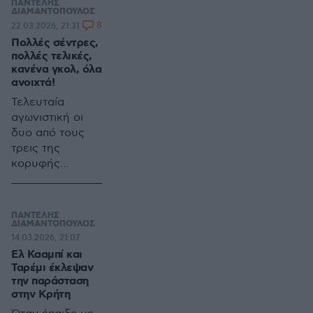
ΠΑΝΤΕΛΗΣ
ΔΙΑΜΑΝΤΟΠΟΥΛΟΣ
8
22.03.2026, 21:31
Πολλές σέντρες,
πολλές τελικές,
κανένα γκολ, όλα
ανοιχτά!
Τελευταία
αγωνιστική οι
δυο από τους
τρεις της
κορυφής
γκέλαραν - Ο
ΠΑΟΚ έχασε
στον Βόλο και ο
ΠΑΝΤΕΛΗΣ
Ολυμπιακός δεν
ΔΙΑΜΑΝΤΟΠΟΥΛΟΣ
14.03.2026, 21:07
κατέβαλε το
Ελ Κααμπί και
εμπόδιο της
Ταρέμι έκλεψαν
ΑΕΛ
την παράσταση
στην Κρήτη