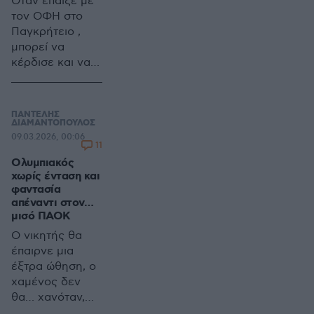
Όταν έπαιξε με
τον ΟΦΗ στο
Παγκρήτειο ,
μπορεί να
κέρδισε και να
κατέκτησε το
super cup
Betsson όμως ο
ΠΑΝΤΕΛΗΣ
Ολυμπιακός δεν
ΔΙΑΜΑΝΤΟΠΟΥΛΟΣ
09.03.2026, 00:06
ήταν καλός
11
Ολυμπιακός
χωρίς ένταση και
φαντασία
απέναντι στον…
μισό ΠΑΟΚ
Ο νικητής θα
έπαιρνε μια
έξτρα ώθηση, ο
χαμένος δεν
θα… χανόταν,
αλλά θα γύρευε