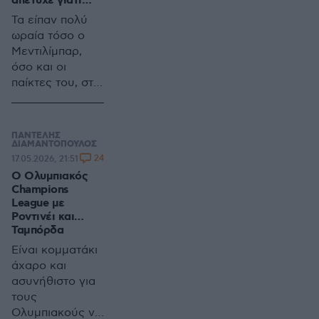
απέτυχε γιατί…
ιστορίες
Τα είπαν πολύ
ωραία τόσο ο
Μεντιλίμπαρ,
όσο και οι
παίκτες του, στο
τέλος της
αναμέτρησης με
την ΑΕΚ
ΠΑΝΤΕΛΗΣ
ΔΙΑΜΑΝΤΟΠΟΥΛΟΣ
24
17.05.2026, 21:51
Ο Ολυμπιακός
Champions
League με
Ροντινέι και…
Ταμπόρδα
Είναι κομματάκι
άχαρο και
ασυνήθιστο για
τους
Ολυμπιακούς να