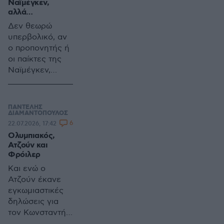
Ναϊμέγκεν,
αλλά…
Δεν θεωρώ
υπερβολικό, αν
ο προπονητής ή
οι παίκτες της
Ναϊμέγκεν,
θεωρούν πλέον
βατό αντίπαλο
τον Ολυμπιακό
ΠΑΝΤΕΛΗΣ
ΔΙΑΜΑΝΤΟΠΟΥΛΟΣ
6
22.07.2026, 17:42
Ολυμπιακός,
Ατζούν και
Φρόιλερ
Και ενώ ο
Ατζούν έκανε
εγκωμιαστικές
δηλώσεις για
τον Κωνσταντή
Τζολάκη,