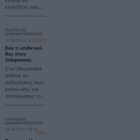
έβαλα να
επιλέξετε πώς
θα θέλατε την
γραμμή
κρούσης του
ΠΑΝΤΕΛΗΣ
Ολυμπιακού,
ΔΙΑΜΑΝΤΟΠΟΥΛΟΣ
8
30.06.2026, 14:27
ελάτε τώρα να
Εσύ τι επιθετικό
δούμε τι γίνεται
θες στον
στα στόπερ
Ολυμπιακό;
Στα Ολυμπιακά
στέκια, οι
συζητήσεις περί
ενίσχυσης και
στελέχωσης του
ρόστερ για την
νέα σεζόν,
έχουν «πάρει
ΠΑΝΤΕΛΗΣ
φωτιά»
ΔΙΑΜΑΝΤΟΠΟΥΛΟΣ
28.06.2026, 08:35
6