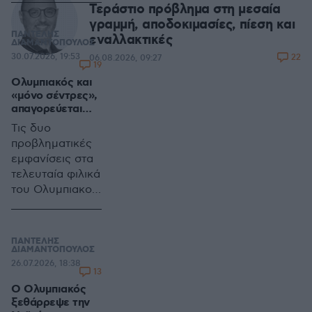
Τεράστιο πρόβλημα στη μεσαία
γραμμή, αποδοκιμασίες, πίεση και
ΠΑΝΤΕΛΗΣ
εναλλακτικές
ΔΙΑΜΑΝΤΟΠΟΥΛΟΣ
30.07.2026, 19:53
22
06.08.2026, 09:27
19
Ολυμπιακός και
«μόνο σέντρες»,
απαγορεύεται…
Τις δυο
προβληματικές
εμφανίσεις στα
τελευταία φιλικά
του Ολυμπιακού
επί Ολλανδικού
εδάφους,
ακολούθησαν οι
ΠΑΝΤΕΛΗΣ
αφίξεις των
ΔΙΑΜΑΝΤΟΠΟΥΛΟΣ
26.07.2026, 18:38
Ορτέγκα και Σα
13
Ο Ολυμπιακός
ξεθάρρεψε την