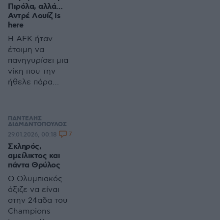
σκουπίστε,
Πιρόλα, αλλά…
τελειώσατε
Αντρέ Λουίζ is
όπως έλεγε και
here
η περίφημη
Η ΑΕΚ ήταν
διαφήμιση.
έτοιμη να
πανηγυρίσει μια
νίκη που την
ήθελε πάρα
πολύ και ήταν
κοντά να την
πάρει. Ο
ΠΑΝΤΕΛΗΣ
Νίκολιτς είχε
ΔΙΑΜΑΝΤΟΠΟΥΛΟΣ
7
29.01.2026, 00:18
σκεφτεί να
Σκληρός,
κερδίσει αλλιώς
αμείλικτος και
τον Ολυμπιακό
πάντα Θρύλος
και του έβγαινε,
Ο Ολυμπιακός
μέχρι την στιγμή
άξιζε να είναι
που μια νέα
στην 24αδα του
φάτσα στο
Champions
ελληνικό