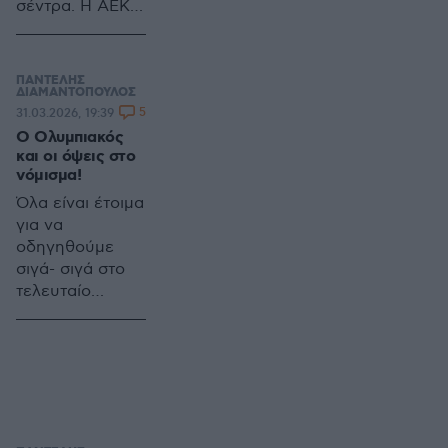
σέντρα. Η ΑΕΚ
έκανε την
δουλίτσα της.
Βρήκε το
ΠΑΝΤΕΛΗΣ
γκολάκι της και
ΔΙΑΜΑΝΤΟΠΟΥΛΟΣ
5
31.03.2026, 19:39
ήταν τυχερή
Ο Ολυμπιακός
αφού ο Πιρόλα
και οι όψεις στο
βρέθηκε
νόμισμα!
εκτεθειμένος
Όλα είναι έτοιμα
μπροστά από
για να
τον Στρακόσα
οδηγηθούμε
σην σουτάρα
σιγά- σιγά στο
του Γιαζίτσι
τελευταίο
κομμάτι, της
Super league