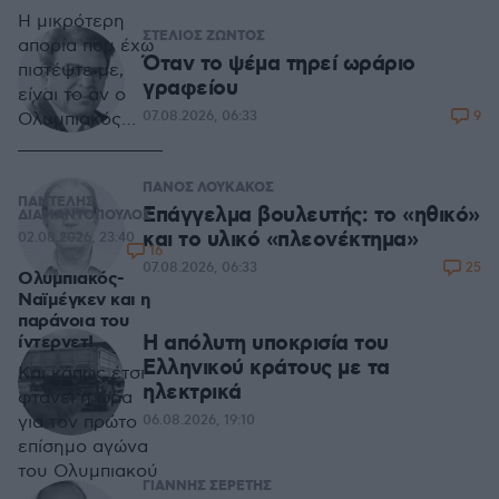
Η μικρότερη
ΣΤΕΛΙΟΣ ΖΩΝΤΟΣ
απορία που έχω
Όταν το ψέμα τηρεί ωράριο
πιστέψτε με,
γραφείου
είναι το αν ο
9
07.08.2026, 06:33
Ολυμπιακός
μπορεί να
περάσει την
ΠΑΝΟΣ ΛΟΥΚΑΚΟΣ
Ναϊμέγκεν
ΠΑΝΤΕΛΗΣ
Επάγγελμα βουλευτής: το «ηθικό»
ΔΙΑΜΑΝΤΟΠΟΥΛΟΣ
και το υλικό «πλεονέκτημα»
02.08.2026, 23:40
16
25
07.08.2026, 06:33
Ολυμπιακός-
Ναϊμέγκεν και η
παράνοια του
Η απόλυτη υποκρισία του
ίντερνετ!
Ελληνικού κράτους με τα
Και κάπως έτσι
ηλεκτρικά
φτάνει η ώρα
για τον πρώτο
06.08.2026, 19:10
επίσημο αγώνα
του Ολυμπιακού
ΓΙΑΝΝΗΣ ΣΕΡΕΤΗΣ