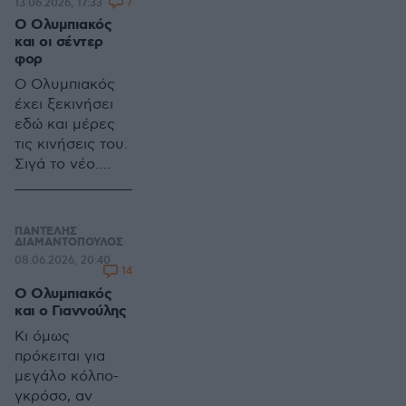
7
13.06.2026, 17:33
Ο Ολυμπιακός
και οι σέντερ
φορ
Ο Ολυμπιακός
έχει ξεκινήσει
εδώ και μέρες
τις κινήσεις του.
Σιγά το νέο.
Μιλάμε για τις
μεταγραφές. Τα
ρεπορτάζ δίνουν
ΠΑΝΤΕΛΗΣ
και παίρνουν. Ο
ΔΙΑΜΑΝΤΟΠΟΥΛΟΣ
08.06.2026, 20:40
κόσμος
14
γουστάρει την
Ο Ολυμπιακός
όλη φάση, είτε
και ο Γιαννούλης
κάτι
Κι όμως
ολοκληρώνεται,
πρόκειται για
είτε όχι
μεγάλο κόλπο-
γκρόσο, αν