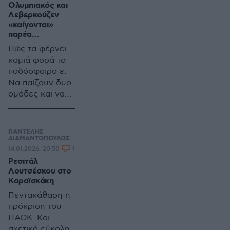
Ολυμπιακός και
ακατόρθωτο. Η
καρπούς.
Λεβερκούζεν
Λεβερκούζεν
«καίγονται»
δεν έπαιξε
παρέα…
άσχημα,
Πώς τα φέρνει
απέναντι σε μια
καμιά φορά το
σούπερ πίεση
ποδόσφαιρο ε;
που της
Να παίζουν δυο
άσκησαν οι
ομάδες και να
Πειραιώτες,
‘χουν παρέα
αλλά άντε να
πονοκέφαλο
βρεις το δίκιο
σου έτσι όπως
ΠΑΝΤΕΛΗΣ
ΔΙΑΜΑΝΤΟΠΟΥΛΟΣ
πήγε ο αγώνας.
1
14.01.2026, 20:50
Ρεσιτάλ
Λουτσέσκου στο
Καραϊσκάκη
Πεντακάθαρη η
πρόκριση του
ΠΑΟΚ. Και
σχετικά εύκολη