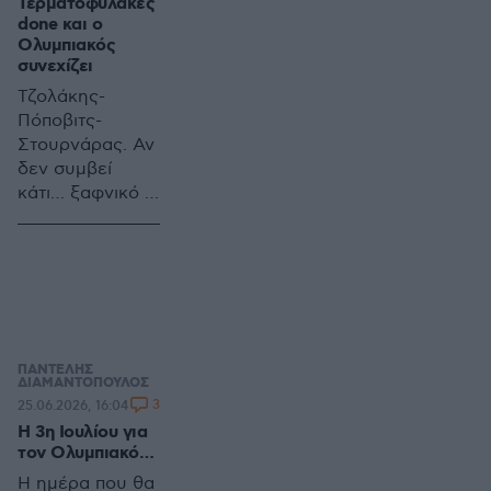
Τερματοφύλακες
done και ο
Ολυμπιακός
συνεχίζει
Τζολάκης-
Πόποβιτς-
Στουρνάρας. Αν
δεν συμβεί
κάτι… ξαφνικό ,
αυτή θα είναι η
τριάδα των
πορτιέρε στο
μεγάλο λιμάνι. Τι
εννοώ με την
λήξη «ξαφνικά»;
Είναι μεγάλο το
ΠΑΝΤΕΛΗΣ
ΔΙΑΜΑΝΤΟΠΟΥΛΟΣ
καλοκαίρι
3
25.06.2026, 16:04
H 3η Ιουλίου για
τον Ολυμπιακό…
Η ημέρα που θα