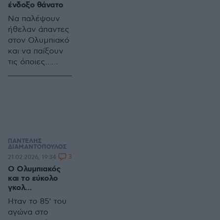
ένδοξο θάνατο
Να παλέψουν
ήθελαν άπαντες
στον Ολυμπιακό
και να παίξουν
τις όποιες…
ζαριές τους στο
Λεβερκούζεν.
Και το έκαναν.
ΠΑΝΤΕΛΗΣ
ΔΙΑΜΑΝΤΟΠΟΥΛΟΣ
3
21.02.2026, 19:34
Ο Ολυμπιακός
και το εύκολο
γκολ…
Ήταν το 85’ του
αγώνα στο