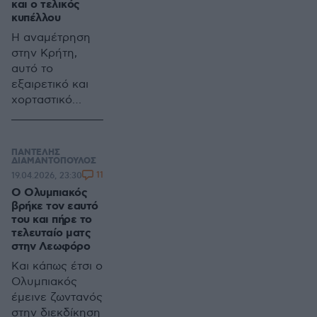
και ο τελικός
οργανισμός έχει
κυπέλλου
πολύ απλά
Η αναμέτρηση
πράγματα να
στην Κρήτη,
σκεφτεί
αυτό το
εξαιρετικό και
χορταστικό
παιχνίδι μεταξύ
ΠΑΟΚ και ΟΦΗ,
τάραξε την ζωή
ΠΑΝΤΕΛΗΣ
και της Super
ΔΙΑΜΑΝΤΟΠΟΥΛΟΣ
11
19.04.2026, 23:30
League
Ο Ολυμπιακός
βρήκε τον εαυτό
του και πήρε το
τελευταίο ματς
στην Λεωφόρο
Και κάπως έτσι ο
Ολυμπιακός
έμεινε ζωντανός
στην διεκδίκηση