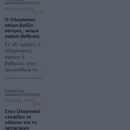
ΠΑΝΤΕΛΗΣ
Champions
ΔΙΑΜΑΝΤΟΠΟΥΛΟΣ
14.02.2026, 22:20
League.
12
Ο Ολυμπιακός
ακόμα βγάζει
σέντρες, ακόμα
αφήνει βαθμούς
Σε εξι ημέρες ο
Ολυμπιακός
αφήνει 5
βαθμούς στην
προσπάθειά του
να πάρει το
πρωτάθλημα
ΠΑΝΤΕΛΗΣ
ΔΙΑΜΑΝΤΟΠΟΥΛΟΣ
11.02.2026, 18:09
10
Στον Ολυμπιακό
«έσφιξαν τα
γάλατα» και το
πρόγραμμα