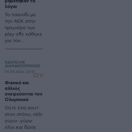
βαρέθηκαν τα
σούπερ ματς
λόγια
Παναθηναϊκού-
Το παιχνίδι με
Ολυμπιακού στο
την ΑΕΚ στην
γήπεδο της
πρεμιέρα των
Λεωφόρου
play offs χάθηκε
για τον
Ολυμπιακό,
όπως χάθηκαν
φέτος και τα
ΠΑΝΤΕΛΗΣ
ματς με
ΔΙΑΜΑΝΤΟΠΟΥΛΟΣ
05.04.2026, 23:41
Παναθηναϊκό
15
(πρωτάθλημα)
Φυσικά και
και ΠΑΟΚ
αλλιώς
(κύπελλο)
ονειρεύονται τον
Ολυμπιακό
Ούτε ένα σουτ
στον στόχο, πάλι
γύρω- γύρω
όλοι και δώσε