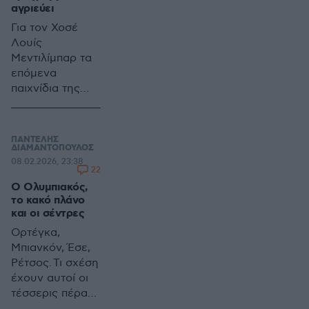
αγριεύει
Για τον Χοσέ
Λουίς
Μεντιλίμπαρ τα
επόμενα
παιχνίδια της
ομάδας του,
είναι αυτά που
θα φανερώσουν
ΠΑΝΤΕΛΗΣ
κατά πόσο η
ΔΙΑΜΑΝΤΟΠΟΥΛΟΣ
08.02.2026, 23:38
ήττα από τον
22
Παναθηναϊκό
Ο Ολυμπιακός,
ήταν μια άσχημη
το κακό πλάνο
παρένθεση ή
και οι σέντρες
πραγματικά ένα
Ορτέγκα,
αποτέλεσμα-
Μπιανκόν, Έσε,
σοκ, που είχε
Ρέτσος. Τι σχέση
λόγους και
έχουν αυτοί οι
αιτίες
τέσσερις πέρα
από το ότι είναι