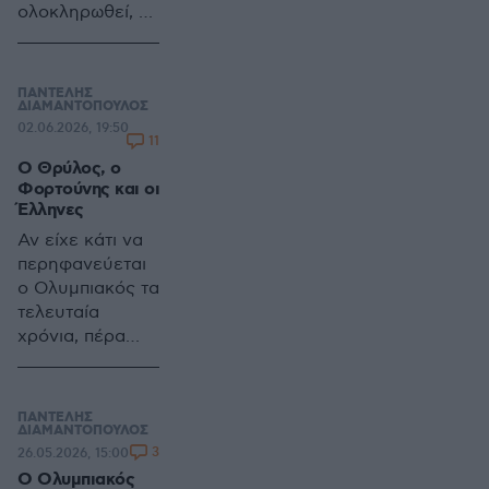
ολοκληρωθεί, η
μεταγραφή του
Δημήτρη
Γιαννούλη στον
ΠΑΝΤΕΛΗΣ
Ολυμπιακό
ΔΙΑΜΑΝΤΟΠΟΥΛΟΣ
02.06.2026, 19:50
11
Ο Θρύλος, ο
Φορτούνης και οι
Έλληνες
Αν είχε κάτι να
περηφανεύεται
ο Ολυμπιακός τα
τελευταία
χρόνια, πέρα
από τίτλους και
ποδοσφαιρική
ποιότητα, αυτό
ΠΑΝΤΕΛΗΣ
ήταν και το ότι
ΔΙΑΜΑΝΤΟΠΟΥΛΟΣ
3
26.05.2026, 15:00
το κόκκινο
Ο Ολυμπιακός
εργοστάσιο δεν