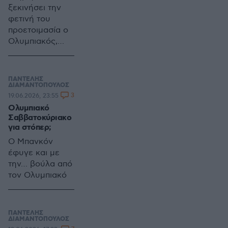
ξεκινήσει την
φετινή του
προετοιμασία ο
Ολυμπιακός,
έχει…
σημαδευτεί από
κόσμο και
ΠΑΝΤΕΛΗΣ
κοσμάκη
ΔΙΑΜΑΝΤΟΠΟΥΛΟΣ
3
19.06.2026, 23:55
Ολυμπιακό
Σαββατοκύριακο
για στόπερ;
Ο Μπανκόν
έφυγε και με
την… βούλα από
τον Ολυμπιακό
ΠΑΝΤΕΛΗΣ
ΔΙΑΜΑΝΤΟΠΟΥΛΟΣ