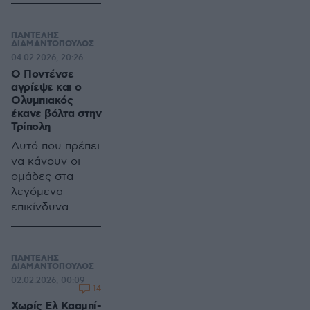
συμπαίκτες;
ΠΑΝΤΕΛΗΣ
ΔΙΑΜΑΝΤΟΠΟΥΛΟΣ
04.02.2026, 20:26
Ο Ποντένσε
αγρίεψε και ο
Ολυμπιακός
έκανε βόλτα στην
Τρίπολη
Αυτό που πρέπει
να κάνουν οι
ομάδες στα
λεγόμενα
επικίνδυνα
παιχνίδια,
φρόντισε να το
πράξει ο
ΠΑΝΤΕΛΗΣ
Ολυμπιακός
ΔΙΑΜΑΝΤΟΠΟΥΛΟΣ
02.02.2026, 00:09
στην Τρίπολη.
14
Ψεκάστε,
Χωρίς Ελ Κααμπί-