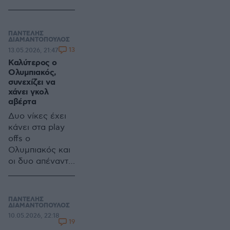
βλέπουν την
ομάδα τους να
παίζει σε αγώνα-
ΠΑΝΤΕΛΗΣ
φιέστα του
ΔΙΑΜΑΝΤΟΠΟΥΛΟΣ
13
13.05.2026, 21:47
αντιπάλου
Καλύτερος ο
Ολυμπιακός,
συνεχίζει να
χάνει γκολ
αβέρτα
Δυο νίκες έχει
κάνει στα play
offs ο
Ολυμπιακός και
οι δυο απέναντι
στον
Παναθηναϊκό
ΠΑΝΤΕΛΗΣ
ΔΙΑΜΑΝΤΟΠΟΥΛΟΣ
10.05.2026, 22:18
19