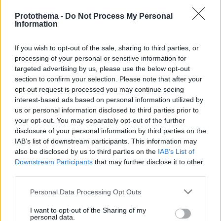
στο ευρωπαϊκό «βάθρο»
ενός παγκόσμιου
Protothema -
Do Not Process My Personal
των χωρών με τις
προορισμού «ήσυχης»
Information
μεγαλύτερες
πολυτέλειας με
καθυστερήσεις στις
επενδύσεις άνω του 1 δισ.
πτήσεις, τι λένε οι
ευρώ
If you wish to opt-out of the sale, sharing to third parties, or
ελεγκτές εναέριας
processing of your personal or sensitive information for
κυκλοφορίας
targeted advertising by us, please use the below opt-out
section to confirm your selection. Please note that after your
opt-out request is processed you may continue seeing
interest-based ads based on personal information utilized by
us or personal information disclosed to third parties prior to
your opt-out. You may separately opt-out of the further
disclosure of your personal information by third parties on the
IAB’s list of downstream participants. This information may
also be disclosed by us to third parties on the
IAB’s List of
Downstream Participants
that may further disclose it to other
third parties.
Please note that this website/app uses one or more Google
Personal Data Processing Opt Outs
1
30.06.2026, 09:09
03.07.2026, 08:47
services and may gather and store information including but
Η Σίφνος ανάμεσα στα
Η Σκόπελος ανάμεσα
not limited to your visit or usage behaviour. You may click to
I want to opt-out of the Sharing of my
personal data.
«κρυμμένα διαμάντια με
στους «παραδεισένιους
grant or deny consent to Google and its third-party tags to