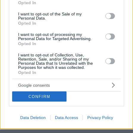
Opted In
αυθεντική λάμψη» για το
προορισμούς» για τους
use your data for below specified purposes in below Google
σουηδικό κοινό
Σουηδούς ταξιδιώτες το
consent section.
I want to opt-out of the Sale of my
2026
Personal Data.
Opted In
I want to opt-out of processing my
Personal Data for Targeted Advertising.
Opted In
I want to opt-out of Collection, Use,
Retention, Sale, and/or Sharing of my
Personal Data that Is Unrelated with the
Purposes for which it was collected.
Opted In
Google consents
30.06.2026, 09:00
19
23.06.2026, 09:18
CONFIRM
Στον Όμιλο HotelBrain με
Οι Times ξεχώρισαν τα 17
δεκαετή μίσθωση το Lambi
ελληνικά νησιά της
Resort στην Κω
«απόλυτης γαλήνης», δείτε
Data Deletion
Data Access
Privacy Policy
την λίστα