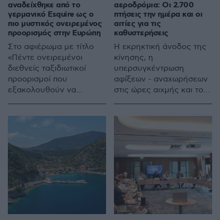
αναδείχθηκε από το
αεροδρόμια: Οι 2.700
γερμανικό Esquire ως ο
πτήσεις την ημέρα και οι
πιο μυστικός ονειρεμένος
αιτίες για τις
προορισμός στην Ευρώπη
καθυστερήσεις
Στο αφιέρωμα με τίτλο
Η εκρηκτική άνοδος της
«Πέντε ονειρεμένοι
κίνησης, η
διεθνείς ταξιδιωτικοί
υπερσυγκέντρωση
προορισμοί που
αφίξεων - αναχωρήσεων
εξακολουθούν να
στις ώρες αιχμής και το
αποτελούν πραγματικά
αυστηρό σύστημα
κρυμμένα μυστικά», το
ελέγχων εισόδου -
ελληνικό νησί
εξόδου της Ευρωπαϊκής
καταλαμβάνει την πρώτη
Ενωσης φέρνουν στην
θέση
επιφάνεια τις ελλείψεις
προσωπικού, τα
προβλήματα
χωρητικότητας και τις
τεχνικές αδυναμίες