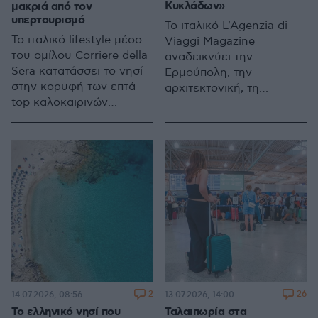
Κυκλάδων»
μακριά από τον
υπερτουρισμό
Το ιταλικό L'Agenzia di
Το ιταλικό lifestyle μέσο
Viaggi Magazine
του ομίλου Corriere della
αναδεικνύει την
Sera κατατάσσει το νησί
Ερμούπολη, την
στην κορυφή των επτά
αρχιτεκτονική, τη
top καλοκαιρινών
γαστρονομία και το
προορισμών της
μοντέλο βιώσιμης
Ευρώπης, ξεχωρίζοντας
τουριστικής ανάπτυξης
την αυθεντικότητα, τη
του νησιού
φυσική ομορφιά και τη
βιώσιμη ανάπτυξή του
2
26
14.07.2026, 08:56
13.07.2026, 14:00
Το ελληνικό νησί που
Ταλαιπωρία στα