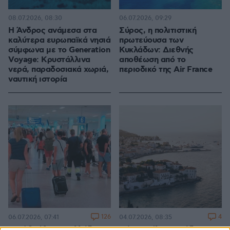
08.07.2026, 08:30
06.07.2026, 09:29
Η Άνδρος ανάμεσα στα
Σύρος, η πολιτιστική
καλύτερα ευρωπαϊκά νησιά
πρωτεύουσα των
σύμφωνα με το Generation
Κυκλάδων: Διεθνής
Voyage: Kρυστάλλινα
αποθέωση από το
νερά, παραδοσιακά χωριά,
περιοδικό της Air France
ναυτική ιστορία
126
4
06.07.2026, 07:41
04.07.2026, 08:35
Γιατί βρέθηκε η Ελλάδα
Πόρτο Χέλι: Η ανάδυση