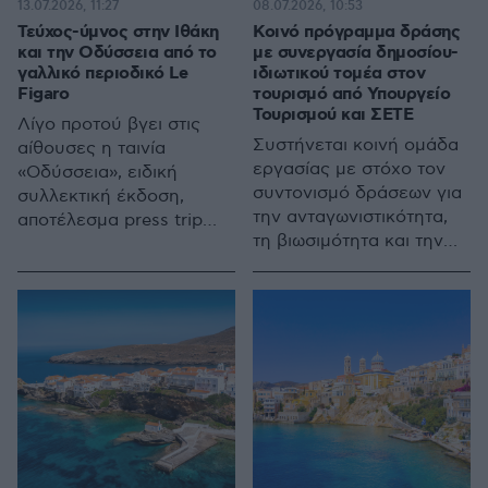
13.07.2026, 11:27
08.07.2026, 10:53
Τεύχος-ύμνος στην Ιθάκη
Κοινό πρόγραμμα δράσης
και την Οδύσσεια από το
με συνεργασία δημοσίου-
γαλλικό περιοδικό Le
ιδιωτικού τομέα στον
Figaro
τουρισμό από Υπουργείο
Τουρισμού και ΣΕΤΕ
Λίγο προτού βγει στις
Συστήνεται κοινή ομάδα
αίθουσες η ταινία
εργασίας με στόχο τον
«Οδύσσεια», ειδική
συντονισμό δράσεων για
συλλεκτική έκδοση,
την ανταγωνιστικότητα,
αποτέλεσμα press trip
τη βιωσιμότητα και την
του ΕΟΤ Γαλλίας,
ποιοτική αναβάθμιση του
εκθειάζει την ιστορική,
τουριστικού προϊόντος
πολιτιστική και τη
σύγχρονη φυσιογνωμία
του ελληνικού νησιού