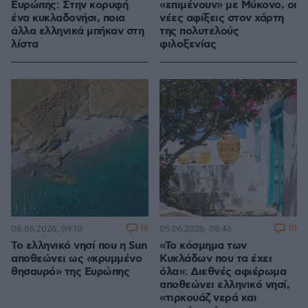
Ευρώπης: Στην κορυφή
«επιμένουν» με Μύκονο, οι
ένα κυκλαδονήσι, ποια
νέες αφίξεις στον χάρτη
άλλα ελληνικά μπήκαν στη
της πολυτελούς
λίστα
φιλοξενίας
16
10
08.06.2026, 09:10
05.06.2026, 08:46
Το ελληνικό νησί που η Sun
«To κόσμημα των
αποθεώνει ως «κρυμμένο
Κυκλάδων που τα έχει
θησαυρό» της Ευρώπης
όλα»: Διεθνές αφιέρωμα
αποθεώνει ελληνικό νησί,
«τιρκουάζ νερά και