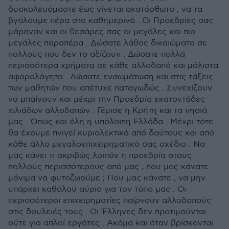
δυσκολευόμαστε έως γίνεται ακατόρθωτο , να τα
βγάλουμε πέρα στα καθημερινά . Οι Προεδρίες σας
μάραναν και οι θεσάρες σας οι μεγάλες και πιο
μεγάλες παραπέρα . Δώσατε λάθος δικαιώματα σε
πολλούς που δεν το αξίζουν . Δώσατε πολλά
περισσότερα χρήματα σε κάθε αλλοδαπό και μάλιστα
αφορολόγητα . Δώσατε ενσωμάτωση και στις τάξεις
των μαθητών που απέτυχε παταγωδώς . Συνεχίζουν
να μπαίνουν και μέχρι την Προεδρία εκατοντάδες
χιλιάδων αλλοδαπών . Γέμισε η Κρήτη και τα νησιά
μας . Όπως και όλη η υπόλοιπη Ελλάδα . Μέχρι τότε
θα έχουμε πνιγεί κυριολεκτικά από δαύτους και από
κάθε άλλο μεγαλοεπιχειρηματικό σας σχέδιο . Να
μας κάνει τι ακριβώς λοιπόν η προεδρία στους
πολλούς περισσότερους από μας , που μας κάνατε
μόνιμα να φυτοζωούμε ; Που μας κάνατε , να μην
υπάρχει καθόλου αύριο για τον τόπο μας . Οι
περισσότεροι επιχειρηματίες παίρνουν αλλοδαπούς
στις δουλειές τους . Οι Έλληνες δεν προτιμούνται
ούτε για απλοί εργάτες . Ακόμα και όταν βρίσκονται