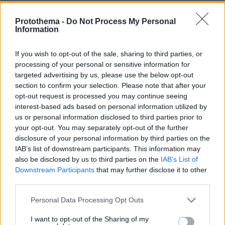
protothema.gr στο Google News
Ακολουθήστε το
και μάθετε πρώτοι όλες τις ειδήσεις
Protothema -
Do Not Process My Personal
Information
Ειδήσεις
Δείτε όλες τις τελευταίες
από την Ελλάδα
If you wish to opt-out of the sale, sharing to third parties, or
και τον Κόσμο, τη στιγμή που συμβαίνουν, στο
processing of your personal or sensitive information for
Protothema.gr
targeted advertising by us, please use the below opt-out
section to confirm your selection. Please note that after your
opt-out request is processed you may continue seeing
ΣΧΟΛΙΑ
(20)
interest-based ads based on personal information utilized by
us or personal information disclosed to third parties prior to
ΠΡΟΣΘΗΚΗ ΣΧΟΛΙΟΥ
your opt-out. You may separately opt-out of the further
disclosure of your personal information by third parties on the
IAB’s list of downstream participants. This information may
also be disclosed by us to third parties on the
IAB’s List of
Σακίλ
Downstream Participants
that may further disclose it to other
12.06.2026, 06:16
third parties.
Περάσατε τόσα πολλά χρόνια πριν , εντελώς λάθος
μηνύματα . Και αυτό συνέβη επειδή , λειτουργήσατε
Please note that this website/app uses one or more Google
Personal Data Processing Opt Outs
μόνο για τον ευατούλη σας... Ο καθένας μας όπως τα
services and may gather and store information including but
καταφέρνει και όπως τα καταφέρει . Τον κάθε
not limited to your visit or usage behaviour. You may click to
I want to opt-out of the Sharing of my