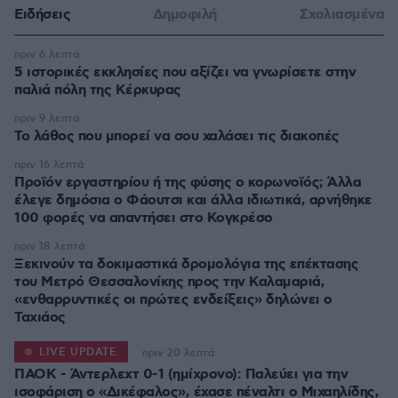
Ειδήσεις
Δημοφιλή
Σχολιασμένα
πριν 6 λεπτά
5 ιστορικές εκκλησίες που αξίζει να γνωρίσετε στην
παλιά πόλη της Κέρκυρας
πριν 9 λεπτά
Το λάθος που μπορεί να σου χαλάσει τις διακοπές
πριν 16 λεπτά
Προϊόν εργαστηρίου ή της φύσης ο κορωνοϊός; Άλλα
έλεγε δημόσια ο Φάουτσι και άλλα ιδιωτικά, αρνήθηκε
100 φορές να απαντήσει στο Κογκρέσο
πριν 18 λεπτά
Ξεκινούν τα δοκιμαστικά δρομολόγια της επέκτασης
του Μετρό Θεσσαλονίκης προς την Καλαμαριά,
«ενθαρρυντικές οι πρώτες ενδείξεις» δηλώνει ο
Ταχιάος
LIVE UPDATE
πριν 20 λεπτά
ΠΑΟΚ - Άντερλεχτ 0-1 (ημίχρονο): Παλεύει για την
ισοφάριση ο «Δικέφαλος», έχασε πέναλτι ο Μιχαηλίδης,