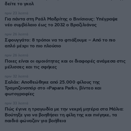
πριν 23 λεπτά
Για πάντα στη Ρεάλ Μαδρίτης ο Βινίσιους: Yπέγραψε
νέο συμβόλαιο έως το 2032 ο Βραζιλιάνος
πριν 26 λεπτά
Σφουγγάτο: 8 τρόποι να το φτιάξουμε – Από το πιο
απλό μέχρι το πιο πλούσιο
πριν 26 λεπτά
Ποιες είναι οι ομοιότητες και οι διαφορές ανάμεσα στις
μέλισσες και τις σφήκες
πριν 32 λεπτά
Σαλάχ: Αποθεώθηκε από 25.000 φίλους της
Τραμπζονσπόρ στο «Papara Park», βίντεο και
φωτογραφίες
πριν 33 λεπτά
Πώς έγινε η τραγωδία με την νεκρή μητέρα στα Μάλια:
Βούτηξε για να βοηθήσει τη φίλη της και πνίγηκε, τα
παιδιά φώναζαν για βοήθεια