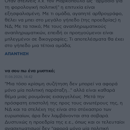
Όταν στέλνεις λ.χ. τον Μαρκόπουλο ως "αρμόδιο για
τη φορολογική πολιτική" η επιτυχία είναι
εξησφαλισμένη. Με τι ομάδα, αγαπητέ αρθρογράφο,
θέλει να μπει στο μεγάλο γήπεδο (της προεδρίας) η
ΝΔ; Με τα τσικό; Με τους αναπληρωματικούς
αναπληρωματικών, επειδή οι προηγούμενοι είναι
μπλεγμένοι σε δικογραφίες; Τι αποτελέσματα θα έχει
στο γήπεδο μια τέτοια ομάδα;
ΑΠΑΝΤΗΣΗ
να σου πω ένα μυστικό;
11.06.2026, 14:42
"Μια τόσο κρίσιμη συζήτηση δεν μπορεί να αφορά
μόνο μία πολιτική παράταξη..." αλλά είναι καθαρά
θέμα μιας ρουμάνας εισαγγελέως. Μετά την
πρόσφατη επιστολή της προς τους ανωτέρους της, η
ΝΔ και τα στελέχη της είναι στο στόχαστρο των
ευρωπαίων, άρα δεν λαμβάνονται στα σοβαρά.
Δυστυχώς η προεδρία της ε.ε., όπως και οι τελευταίοι
ανασχηματισμοί δεν "αφορά μόνο μία πολιτική