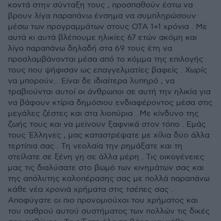
κοντά στην σύνταξη τους , προσπαθούν έστω να
βρουν λίγα παραπάνω ένσημα να συμπληρώσουν
μέσω των προγραμμάτων στους ΟΤΑ 1+1 χρόνια . Με
αυτά κι αυτά βλέπουμε ηλικίες 67 ετών ακόμη και
λίγο παραπάνω δηλαδή στα 69 τους έτη να
προσλαμβάνονται μέσα από το κόμμα της επιλογής
τους που ψήφισαν ως επαγγελματίες βαφείς . Χωρίς
να μπορούν... Είναι δε ιδιαίτερα λυπηρό , να
τραβιούνται αυτοί οι άνθρωποι σε αυτή την ηλικία για
να βάφουν κτίρια δημόσιου ενδιαφέροντος μέσα στις
μεγάλες ζέστες και στα λιοπύρια . Με κίνδυνο της
ζωής τους και να μείνουν ξαφνικά στον τόπο . Εμάς
τους Έλληνες , μας καταστρέψατε με χίλια δύο άλλα
τερτίπια σας . Τη νεολαία την ρημάξατε και τη
στείλατε σε ξένη γη σε άλλα μέρη . Τις οικογένειες
μας τις διαλύσατε στο βωμό των κινημάτων σας και
της απόλυτης καλοπέρασης σας με πολλά παραπάνω
κάθε νέα χρονιά χρήματα στις τσέπες σας .
Αποφύγατε οι πιο προνομιούχοι του χρήματος και
του σαθρού αυτού συστήματος των πολλών τις δικές