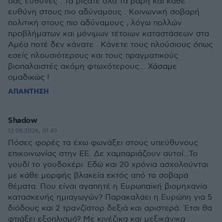
σας ευθύνες . Τα ρίξατε όλα τα βάρη και κάθε
ευθύνη στους πιο αδύναμους . Κοινωνική σοβαρή
πολιτική στους πιο αδύναμους , λόγω πολλών
προβλήματων και μόνιμων τέτοιων καταστάσεων στα
Αμέα ποτέ δεν κάνατε . Κάνετε τους πλούσιους όπως
εσείς πλουσιότερους και τους πραγματικούς
βιοπαλαιστές ακόμη φτωχότερους... Χάσαμε
ομαδικώς !
ΑΠΑΝΤΗΣΗ
Shadow
12.06.2026, 01:49
Πόσες φορές τα έχω φωνάξει στους υπεύθυνους
επικοινωνίας στην ΕΕ. Δε χαμπαριάζουν αυτοί...Το
γουδί το γουδοχέρι. Εδώ και 20 χρόνια ασχολούνται
με κάθε μορφής βλακεία εκτός από τα σοβαρά
θέματα. Που είναι αγαπητέ η Ευρωπαϊκή βιομηχανία
κατασκευής ημιαγωγών? Παρακαλάει η Ευρώπη για 5
διόδους και 2 τρανζίστορ δεξιά και αριστερά. Έτσι θα
φτιάξει εξοπλισμό? Με κινέζικα και μεξικάνικα