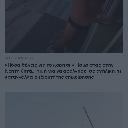
07.08.2026, 18:22
«Πόσα θέλεις για το κορίτσι;»: Τουρίστας στην
Κρήτη ζητά... τιμή για να ασελγήσει σε ανήλικη, τι
καταγγέλλει ο ιδιοκτήτης επιχείρησης