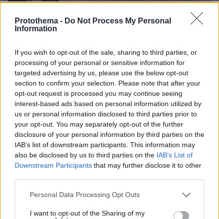
Protothema -
Do Not Process My Personal
Information
If you wish to opt-out of the sale, sharing to third parties, or
processing of your personal or sensitive information for
targeted advertising by us, please use the below opt-out
section to confirm your selection. Please note that after your
opt-out request is processed you may continue seeing
interest-based ads based on personal information utilized by
us or personal information disclosed to third parties prior to
your opt-out. You may separately opt-out of the further
disclosure of your personal information by third parties on the
IAB’s list of downstream participants. This information may
also be disclosed by us to third parties on the
IAB’s List of
Downstream Participants
that may further disclose it to other
third parties.
07.08.2026, 15:59
Please note that this website/app uses one or more Google
Personal Data Processing Opt Outs
Είδος υπό εξαφάνιση οι υπερπολύτεκνοι στην
services and may gather and store information including but
Ελλάδα που γερνάει: Τα... δύο ταψιά μεσημεριανό,
not limited to your visit or usage behaviour. You may click to
I want to opt-out of the Sharing of my