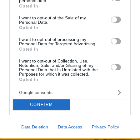
personal data.
τα επιδόματα, η καθημερινότητά τους
grant or deny consent to Google and its third-party tags to
Opted In
use your data for below specified purposes in below Google
consent section.
I want to opt-out of the Sale of my
Νέες καταγγελίες στην Ελπίδα για τη
Personal Data.
Δημοκρατία: Γρατσία, Γαλανός,
Opted In
Καρυστιανού και αυλικοί το
μετέτρεψαν σε φοβικό αρχηγικό
I want to opt-out of processing my
Personal Data for Targeted Advertising.
κόμμα
Opted In
42
07.08.2026, 19:33
I want to opt-out of Collection, Use,
Retention, Sale, and/or Sharing of my
Personal Data that Is Unrelated with the
Purposes for which it was collected.
«Κάτι απέσπασε την προσοχή του
Opted In
οδηγού»: Πραγματογνώμονας
επιχειρεί να ρίξει φως στα αίτια του
Google consents
δυστυχήματος στις Σέρρες
108
07.08.2026, 18:54
CONFIRM
Loaded
:
100.00%
Data Deletion
Data Access
Privacy Policy
Φραντσέσκα Τόκα: Η Ιταλίδα «νύφη»
της Eurovision ποζάρει με μπικίνι και...