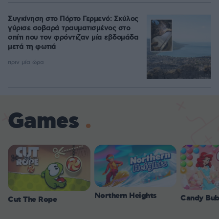
Συγκίνηση στο Πόρτο Γερμενό: Σκύλος
γύρισε σοβαρά τραυματισμένος στο
σπίτι που τον φρόντιζαν μία εβδομάδα
μετά τη φωτιά
πριν μία ώρα
Games
Northern Heights
Candy Bub
Cut The Rope