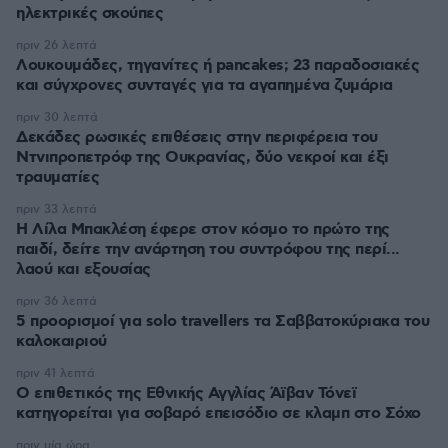
ηλεκτρικές σκούπες
πριν 26 λεπτά
Λουκουμάδες, τηγανίτες ή pancakes; 23 παραδοσιακές
και σύγχρονες συνταγές για τα αγαπημένα ζυμάρια
πριν 30 λεπτά
Δεκάδες ρωσικές επιθέσεις στην περιφέρεια του
Ντνιπροπετρόφ της Ουκρανίας, δύο νεκροί και έξι
τραυματίες
πριν 33 λεπτά
Η Λίλα Μπακλέση έφερε στον κόσμο το πρώτο της
παιδί, δείτε την ανάρτηση του συντρόφου της περί...
λαού και εξουσίας
πριν 36 λεπτά
5 προορισμοί για solo travellers τα Σαββατοκύριακα του
καλοκαιριού
πριν 41 λεπτά
Ο επιθετικός της Εθνικής Αγγλίας Άϊβαν Τόνεϊ
κατηγορείται για σοβαρό επεισόδιο σε κλαμπ στο Σόχο
πριν μία ώρα