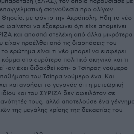
υμπαράταξη (ΕΛΑΣ), τον οποίο παρουσίασε με
 επαγγελματική σκηνοθεσία προ ολίγων
 Θησείο, με φόντο την Ακρόπολη. Ηδη το νέο
α φαίνεται να εξαερώνει ό,τι είχε απομείνει
ΡΙΖΑ και αποσπά στελέχη από άλλα μικρότερα
 είχαν προέλθει από τις διασπάσεις του
 το ερώτημα είναι τι νέο μπορεί να εισφέρει
 κόμμα στο ευρύτερο πολιτικό σκηνικό και τι
εί -αν έχει διδαχθεί κάτι- ο Τσίπρας νούμερο
 παθήματα του Τσίπρα νούμερο ένα. Και
χει κατανοήσει το γεγονός ότι η μετεωρική
ιδίου και του ΣΥΡΙΖΑ δεν οφειλόταν σε
ικανότητές τους, αλλά αποτελούσε ένα γέννημ
ών της μεγάλης κρίσης της δεκαετίας του