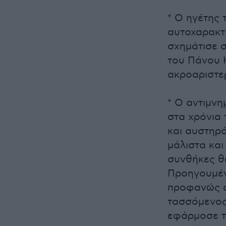
* Ο ηγέτης 
αυτοχαρακτ
σχημάτισε 
του Πάνου 
ακροαριστε
* Ο αντιμνη
στα χρόνια
και αυστηρ
μάλιστα και
συνθήκες θ
Προηγουμένω
προφανώς α
τασσόμενος
εφάρμοσε τ