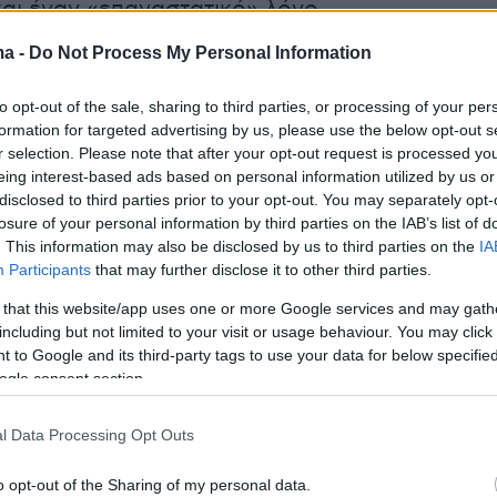
αι έναν «επαναστατικό» λόγο,
τας, μεταξύ άλλων, ότι ο Κουβανός
ma -
Do Not Process My Personal Information
 ήταν «παγκόσμιο σύμβολο αγώνα και
», «ο Φιντέλ των φτωχών, των καταπιεσμένων
to opt-out of the sale, sharing to third parties, or processing of your per
κτων, που ανήκει σε κάθε γωνιά του πλανήτη
formation for targeted advertising by us, please use the below opt-out s
r selection. Please note that after your opt-out request is processed y
στην Ιστορία».
eing interest-based ads based on personal information utilized by us or
disclosed to third parties prior to your opt-out. You may separately opt-
ι πράγματι η ευκολία με την οποία μπορούσε
losure of your personal information by third parties on the IAB’s list of
. This information may also be disclosed by us to third parties on the
IA
 ο Τσίπρας μεταξύ Φιντέλ Κάστρο και Ντόναλντ
Participants
that may further disclose it to other third parties.
κολία με την οποία μπορούσε να συνεργάζετα
 that this website/app uses one or more Google services and may gath
 τους ακροδεξιούς ΑΝ.ΕΛ. Η ευκολία με την
including but not limited to your visit or usage behaviour. You may click 
ούσε να μεταπηδά από τον χώρο των
 to Google and its third-party tags to use your data for below specifi
ρων αντιμνημονιακών στον χώρο των
ogle consent section.
ν μνημονιακών. Ισως γι’ αυτό τότε
l Data Processing Opt Outs
οί του αντίπαλοι είχαν υποστηρίξει την άποψ
οτούμπα» του δημοψηφίσματος δεν ήταν
o opt-out of the Sharing of my personal data.