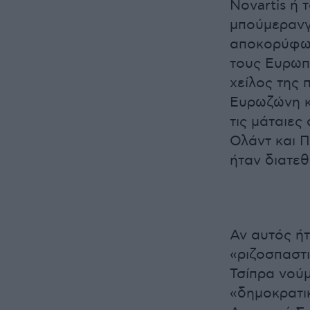
Novartis ή 
μπούμερανγκ
αποκορύφωμ
τους Ευρωπ
χείλος της
Ευρωζώνη κ
τις μάταιες
Ολάντ και Π
ήταν διατεθ
Αν αυτός ήτ
«ριζοσπαστ
Τσίπρα νούμ
«δημοκρατι