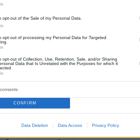
 περιστατικό, αλλά συνήθης πρακτική του
In
o opt-out of the Sale of my Personal Data.
In
αι ότι ο Αλέξης Τσίπρας είχε πολιτικές
 Κυριότερη από αυτές ήταν να επιλέγει στην
to opt-out of processing my Personal Data for Targeted
ing.
γκυρία σωστά και γρήγορα την τακτική που
In
ρε. Ωστόσο, όσο επιτυχημένος ήταν στην
o opt-out of Collection, Use, Retention, Sale, and/or Sharing
ς άμεσης τακτικής τόσο αποτυχημένος ήταν
ersonal Data that Is Unrelated with the Purposes for which it
lected.
 μακροπρόθεσμης στρατηγικής. Δεν μπορούσε
In
αράξει μία σταθερή πολιτική πορεία και να
σει σε βάθος χρόνου με συνέπεια και
consents
ποφάσιζε κάθε φορά πώς θα χειριστεί την
CONFIRM
ρα και δεν προετοιμαζόταν για όσα θα έφερνε
η. Αποδεικνύεται αυτό από τις περισσότερες
κινήσεις του στο εσωτερικό, όπως το φιάσκο
Data Deletion
Data Access
Privacy Policy
ση των τηλεοπτικών αδειών ή τη σκευωρία της