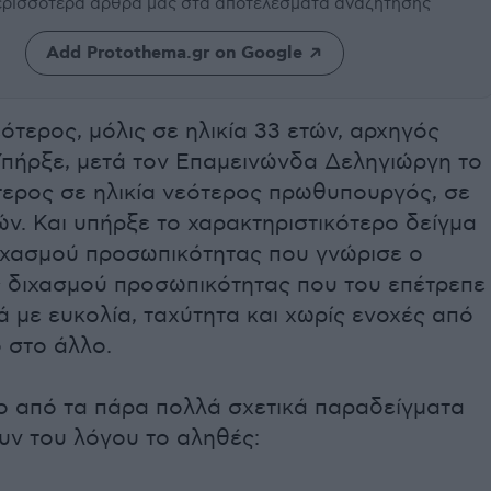
περισσότερα άρθρα μας
στα αποτελέσματα αναζήτησης
Add Protothema.gr on Google
ότερος, μόλις σε ηλικία 33 ετών, αρχηγός
Υπήρξε, μετά τον Επαμεινώνδα Δεληγιώργη το
τερος σε ηλικία νεότερος πρωθυπουργός, σε
τών. Και υπήρξε το χαρακτηριστικότερο δείγμα
διχασμού προσωπικότητας που γνώρισε ο
ς διχασμού προσωπικότητας που του επέτρεπε
 με ευκολία, ταχύτητα και χωρίς ενοχές από
 στο άλλο.
ο από τα πάρα πολλά σχετικά παραδείγματα
υν του λόγου το αληθές: