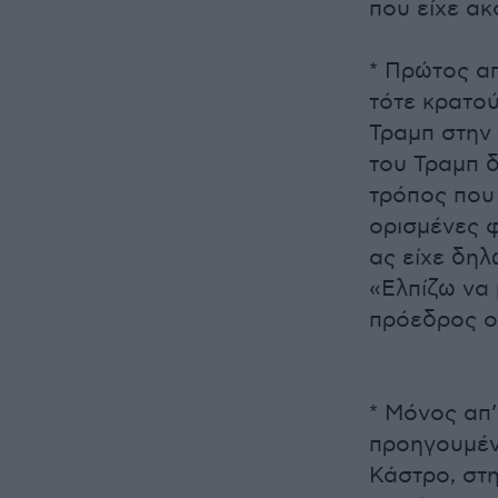
που είχε ακ
* Πρώτος α
τότε κρατο
Τραμπ στην
του Τραμπ δ
τρόπος που 
ορισμένες φ
ας είχε δηλ
«Ελπίζω να 
πρόεδρος ο
* Μόνος απ’
προηγουμέν
Κάστρο, στη