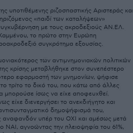
της υποτιθέμενης ριζοσπαστικής Αριστεράς κα
ηριζόμενος «παιδί των καταλήψεων»
συγκυβέρνηση με τους ακροδεξιούς ΑΝ.ΕΛ.
Καμμένου, το πρώτο στην Ευρώπη
ροακροδεξιό συγκρότημα εξουσίας.
μονιακότερος των αντιμνημονιακών πολιτικών
 της κρίσης μεταβλήθηκε στον συνεπέστερο
ότερο εφαρμοστή των μνημονίων, ψήφισε
 το τρίτο το δικό του, που κάτω από άλλες
α μπορούσε ίσως να είχε αποφευχθεί.
ς είχε διενεργήσει το ανεκδιήγητο και
ντισυνταγματικό δημοψήφισμά του,
 αναφανδόν υπέρ του ΟΧΙ και αμέσως μετά
ο ΝΑΙ, αγνοώντας την πλειοψηφία του 61%,