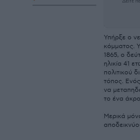
Δείτε 
Υπήρξε ο νε
κόμματος. 
1865, ο δεύ
ηλικία 41 ε
πολιτικoύ 
τόπος. Ενό
να μεταπηδά
το ένα άκρο
Μερικά μόν
αποδεικνύο