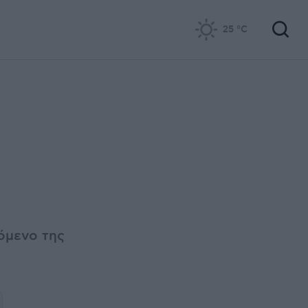
25
°C
όμενο της