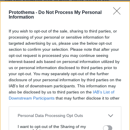
για την επίθεση στη Marfin, δείτε βίντεο και
φωτογραφίες
Protothema -
Do Not Process My Personal
Information
If you wish to opt-out of the sale, sharing to third parties, or
processing of your personal or sensitive information for
targeted advertising by us, please use the below opt-out
section to confirm your selection. Please note that after your
opt-out request is processed you may continue seeing
interest-based ads based on personal information utilized by
us or personal information disclosed to third parties prior to
your opt-out. You may separately opt-out of the further
disclosure of your personal information by third parties on the
IAB’s list of downstream participants. This information may
also be disclosed by us to third parties on the
IAB’s List of
Downstream Participants
that may further disclose it to other
third parties.
Please note that this website/app uses one or more Google
Personal Data Processing Opt Outs
services and may gather and store information including but
not limited to your visit or usage behaviour. You may click to
I want to opt-out of the Sharing of my