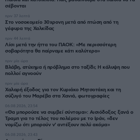
σέβονται
πριν 37 λεπτά
Στο νοσοκομείο 30χρονη μετά από πτώση από τη
γέφυρα της Χαλκίδας
πριν 44 λεπτά
Λίσι μετά την ήττα του ΠΑΟΚ: «Με περισσότερη
σοβαρότητα θα παίρναμε κάτι καλύτερο»
πριν μία ώρα
Βλάβη, ατύχημα ή πρόβλημα στο ταξίδι; Η κάλυψη που
πολλοί αγνοούν
πριν μία ώρα
Χαλαρή έξοδος για τον Κυριάκο Μητσοτάκη και τη
σύζυγό του Μαρέβα στα Χανιά, φωτογραφίες
06.08.2026, 23:54
«Θα μπορούσε να συμβεί σύντομα»: Αισιόδοξος ξανά ο
Τραμπ για το τέλος του πολέμου με το Ιράν, «δεν
νομίζω ότι μπορούν ν' αντέξουν πολύ ακόμα»
06.08.2026, 23:43