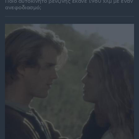
Ποιο αυτοκίνητο βενζίνης έκανε 1.980 χλμ με έναν
ανεφοδιασμό;