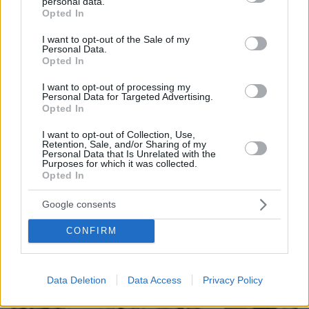
personal data.
grant or deny consent to Google and its third-party tags to
Opted In
use your data for below specified purposes in below Google
consent section.
I want to opt-out of the Sale of my
06.08.2026, 21:23
Personal Data.
Πώς έγινε η τραγωδία με την νεκρή μητέρα στα
Opted In
Μάλια: Βούτηξε για να βοηθήσει τη φίλη της και
πνίγηκε, τα παιδιά φώναζαν για βοήθεια
I want to opt-out of processing my
Personal Data for Targeted Advertising.
Opted In
I want to opt-out of Collection, Use,
Retention, Sale, and/or Sharing of my
Personal Data that Is Unrelated with the
Purposes for which it was collected.
Opted In
Google consents
CONFIRM
Data Deletion
Data Access
Privacy Policy