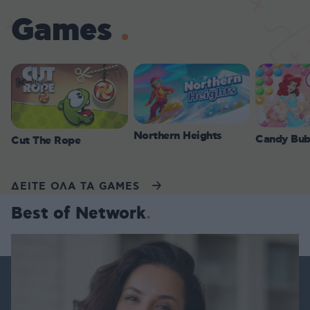
Games
Northern Heights
Candy Bub
Cut The Rope
ΔΕΙΤΕ ΟΛΑ ΤΑ GAMES
Best of Network