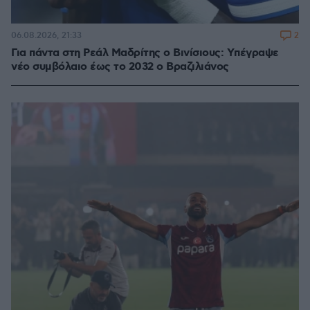
2
06.08.2026, 21:33
Για πάντα στη Ρεάλ Μαδρίτης ο Βινίσιους: Yπέγραψε
νέο συμβόλαιο έως το 2032 ο Βραζιλιάνος