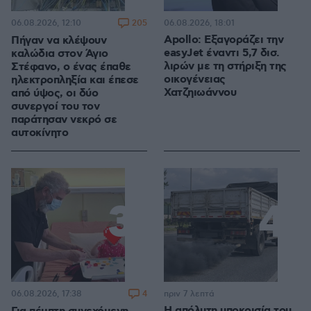
205
06.08.2026, 18:01
06.08.2026, 12:10
Apollo: Εξαγοράζει την
Πήγαν να κλέψουν
easyJet έναντι 5,7 δισ.
καλώδια στον Άγιο
λιρών με τη στήριξη της
Στέφανο, ο ένας έπαθε
οικογένειας
ηλεκτροπληξία και έπεσε
Χατζηιωάννου
από ύψος, οι δύο
συνεργοί του τον
παράτησαν νεκρό σε
αυτοκίνητο
4
πριν 7 λεπτά
06.08.2026, 17:38
Η απόλυτη υποκρισία του