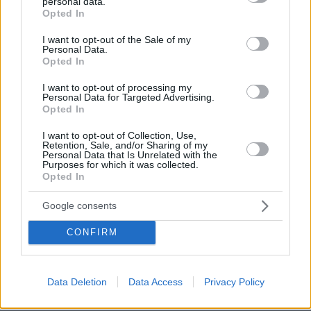
personal data.
Ειδήσεις
Δημοφιλή
Σχολιασμένα
grant or deny consent to Google and its third-party tags to
Opted In
use your data for below specified purposes in below Google
consent section.
I want to opt-out of the Sale of my
Personal Data.
Opted In
πριν περίπου ένα λεπτό
I want to opt-out of processing my
Μία διαδρομή στα πέτρινα χωριά της Μάνης
Personal Data for Targeted Advertising.
Opted In
πριν 3 λεπτά
Renault 4 E-Tech electric: Ελευθερία για πάντα! (+video)
I want to opt-out of Collection, Use,
Retention, Sale, and/or Sharing of my
Personal Data that Is Unrelated with the
πριν 5 λεπτά
Purposes for which it was collected.
Ποιο αυτοκίνητο βενζίνης έκανε 1.980 χλμ με έναν
Opted In
ανεφοδιασμό;
Google consents
πριν 5 λεπτά
Εντυπωσιακό: Έπεσε η στάθμη του Δούναβη και
CONFIRM
φάνηκαν τα θεμέλια αρχαίας γέφυρας του Μεγάλου
Κωνσταντίνου, δείτε φωτογραφίες
πριν 5 λεπτά
Data Deletion
Data Access
Privacy Policy
Χωρίς ενεργό μέτωπο η φωτιά στην Aγία Μαρίνα
Ηλείας, δείτε φωτογραφίες