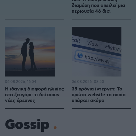
διαμάχη που απειλεί μια
περιουσία 46 δισ.
06.08.2026, 16:04
06.08.2026, 08:50
Η ιδανική διαφορά ηλικίας
35 χρόνια ίντερνετ: Το
στο ζευγάρι: τι δείχνουν
πρώτο website το οποίο
νέες έρευνες
υπάρχει ακόμα
Gossip