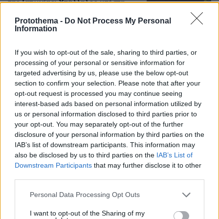
της Ιαπωνίας: Υπάλληλος υπέστη
σεξουαλική κακοποίηση και
εμφάνισε μετατραυματικό στρες
Protothema -
Do Not Process My Personal
Information
6
06.08.2026, 17:12
If you wish to opt-out of the sale, sharing to third parties, or
processing of your personal or sensitive information for
targeted advertising by us, please use the below opt-out
Πήγαν να κλέψουν καλώδια στον
section to confirm your selection. Please note that after your
Άγιο Στέφανο, ο ένας έπαθε
opt-out request is processed you may continue seeing
ηλεκτροπληξία και έπεσε από ύψος,
interest-based ads based on personal information utilized by
οι δύο συνεργοί του τον παράτησαν
us or personal information disclosed to third parties prior to
νεκρό σε αυτοκίνητο
your opt-out. You may separately opt-out of the further
205
06.08.2026, 12:10
disclosure of your personal information by third parties on the
IAB’s list of downstream participants. This information may
also be disclosed by us to third parties on the
IAB’s List of
Downstream Participants
that may further disclose it to other
third parties.
Please note that this website/app uses one or more Google
Personal Data Processing Opt Outs
Ρoή Ειδήσεων
services and may gather and store information including but
not limited to your visit or usage behaviour. You may click to
I want to opt-out of the Sharing of my