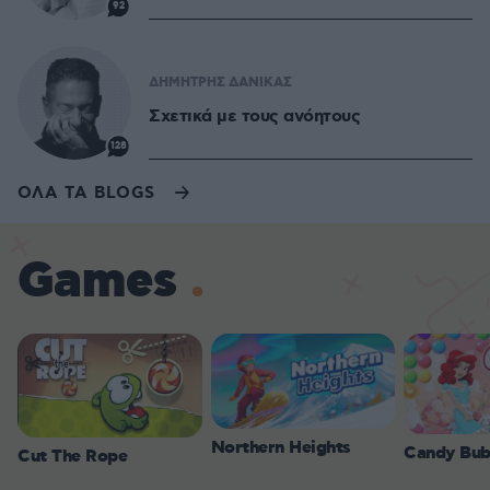
92
ΔΗΜΗΤΡΗΣ ΔΑΝΙΚΑΣ
Σχετικά με τους ανόητους
128
ΟΛΑ ΤΑ BLOGS
Games
Northern Heights
Candy Bub
Cut The Rope