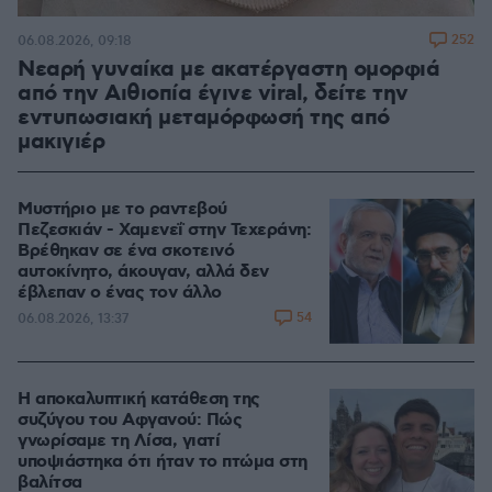
252
06.08.2026, 09:18
Νεαρή γυναίκα με ακατέργαστη ομορφιά
από την Αιθιοπία έγινε viral, δείτε την
εντυπωσιακή μεταμόρφωσή της από
μακιγιέρ
Μυστήριο με το ραντεβού
Πεζεσκιάν - Χαμενεΐ στην Τεχεράνη:
Βρέθηκαν σε ένα σκοτεινό
αυτοκίνητο, άκουγαν, αλλά δεν
έβλεπαν ο ένας τον άλλο
54
06.08.2026, 13:37
Η αποκαλυπτική κατάθεση της
συζύγου του Αφγανού: Πώς
γνωρίσαμε τη Λίσα, γιατί
υποψιάστηκα ότι ήταν το πτώμα στη
βαλίτσα