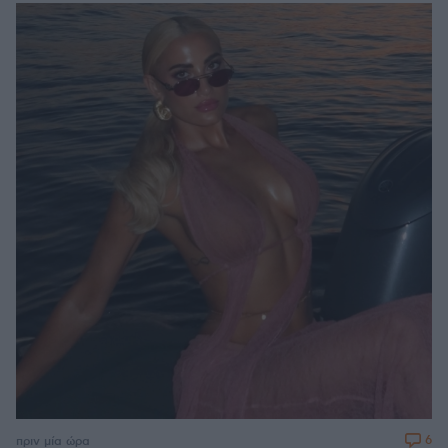
6
πριν μία ώρα