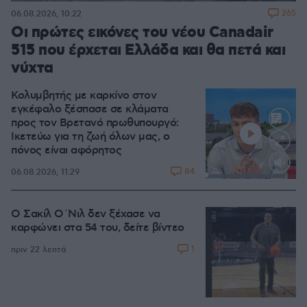
71.95%
265
06.08.2026, 10:22
Οι πρώτες εικόνες του νέου Canadair
515 που έρχεται Ελλάδα και θα πετά και
νύχτα
Κολυμβητής με καρκίνο στον
εγκέφαλο ξέσπασε σε κλάματα
προς τον Βρετανό πρωθυπουργό:
Ικετεύω για τη ζωή όλων μας, ο
πόνος είναι αφόρητος
84
06.08.2026, 11:29
Loaded
:
88.05%
Ο Σακίλ Ο΄Νιλ δεν ξέχασε να
καρφώνει στα 54 του, δείτε βίντεο
1
πριν 22 λεπτά