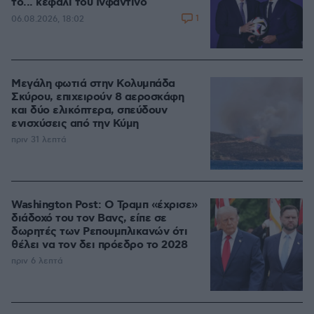
το... κεφάλι του Ινφαντίνο
1
06.08.2026, 18:02
Μεγάλη φωτιά στην Κολυμπάδα
Σκύρου, επιχειρούν 8 αεροσκάφη
και δύο ελικόπτερα, σπεύδουν
ενισχύσεις από την Κύμη
πριν 31 λεπτά
Washington Post: Ο Τραμπ «έχρισε»
διάδοχό του τον Βανς, είπε σε
δωρητές των Ρεπουμπλικανών ότι
θέλει να τον δει πρόεδρο το 2028
πριν 6 λεπτά