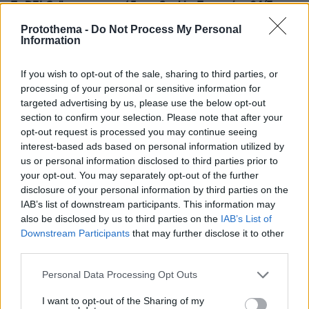
Το DEI College παρουσιάζει τη Sophia. Την πρώτη 24/7
βοηθό AI που αλλάζει τον τρόπο με τον οποίο μαθαίνουν οι
Protothema -
Do Not Process My Personal
φοιτητές
Information
03.08.2026, 10:56
If you wish to opt-out of the sale, sharing to third parties, or
Η Smart φοιτητική κατοικία στην καρδιά της Αθήνας
processing of your personal or sensitive information for
targeted advertising by us, please use the below opt-out
29.07.2026, 09:39
section to confirm your selection. Please note that after your
Διασκεδάζουμε υπεύθυνα, επιστρέφουμε με ασφάλεια
opt-out request is processed you may continue seeing
interest-based ads based on personal information utilized by
us or personal information disclosed to third parties prior to
ΡΟΗ ΕΙΔΗΣΕΩΝ
your opt-out. You may separately opt-out of the further
disclosure of your personal information by third parties on the
Ειδήσεις
Δημοφιλή
Σχολιασμένα
IAB’s list of downstream participants. This information may
also be disclosed by us to third parties on the
IAB’s List of
Downstream Participants
that may further disclose it to other
πριν 2 λεπτά
third parties.
Εσείς τι βάζετε στο συρτάρι κάτω από τον φούρνο; -
Γιατί το χρησιμοποιούμε όλοι λάθος
Please note that this website/app uses one or more Google
Personal Data Processing Opt Outs
πριν 2 λεπτά
services and may gather and store information including but
Αρέσει στις γάτες το παιχνίδι “Φέρτο” όσο και στους
not limited to your visit or usage behaviour. You may click to
I want to opt-out of the Sharing of my