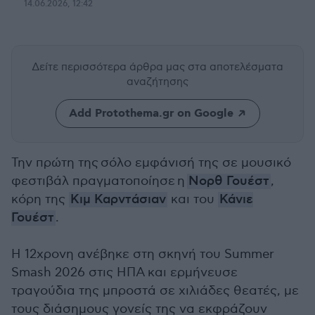
14.06.2026, 12:42
Δείτε περισσότερα άρθρα μας
στα αποτελέσματα
αναζήτησης
Add Protothema.gr on Google
Την πρώτη της
σόλο εμφάνισή της σε μουσικό
φεστιβάλ πραγματοποίησε η
Νορθ Γουέστ
,
κόρη της
Κιμ Καρντάσιαν
και του
Κάνιε
Γουέστ
.
Η 12χρονη ανέβηκε στη σκηνή του Summer
Smash 2026 στις ΗΠΑ και ερμήνευσε
τραγούδια της μπροστά σε χιλιάδες θεατές, με
τους διάσημους γονείς της να εκφράζουν