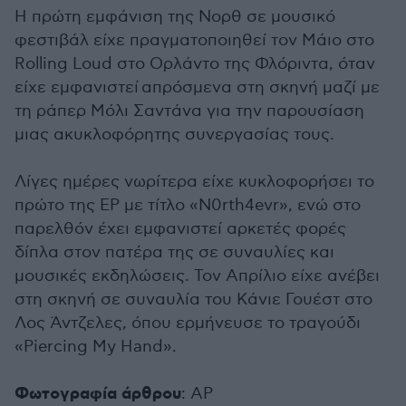
Η πρώτη εμφάνιση της Νορθ σε μουσικό
φεστιβάλ είχε πραγματοποιηθεί τον Μάιο στο
Rolling Loud στο Ορλάντο της Φλόριντα, όταν
είχε εμφανιστεί απρόσμενα στη σκηνή μαζί με
τη ράπερ Μόλι Σαντάνα για την παρουσίαση
μιας ακυκλοφόρητης συνεργασίας τους.
Λίγες ημέρες νωρίτερα είχε κυκλοφορήσει το
πρώτο της EP με τίτλο «N0rth4evr», ενώ στο
παρελθόν έχει εμφανιστεί αρκετές φορές
δίπλα στον πατέρα της σε συναυλίες και
μουσικές εκδηλώσεις. Τον Απρίλιο είχε ανέβει
στη σκηνή σε συναυλία του Κάνιε Γουέστ στο
Λος Άντζελες, όπου ερμήνευσε το τραγούδι
«Piercing My Hand».
Φωτογραφία άρθρου
: AP