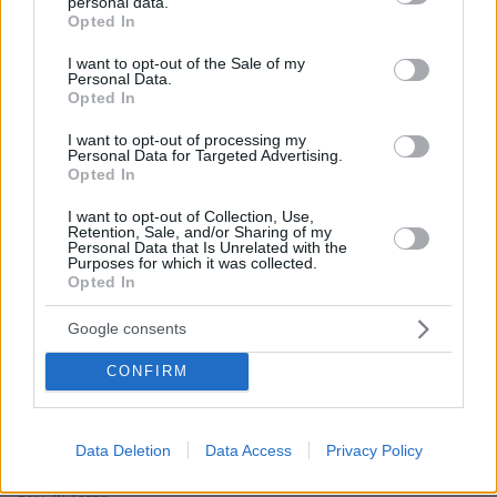
personal data.
σκύλους; Η απάντηση θα σας εκπλήξει
grant or deny consent to Google and its third-party tags to
Opted In
use your data for below specified purposes in below Google
πριν 6 λεπτά
consent section.
Τουλάχιστον 25 τραυματίες, οι επτά σοβαρά, από
I want to opt-out of the Sale of my
Personal Data.
σύγκρουση δύο τραμ στο Γκελζενκίρχεν της Γερμανίας,
Opted In
βίντεο
I want to opt-out of processing my
πριν 9 λεπτά
Personal Data for Targeted Advertising.
Μυστηριώδεις θάνατοι ταράνδων στο αρχιπέλαγος
Opted In
Σβάλμπαρντ στη Νορβηγία
I want to opt-out of Collection, Use,
πριν 11 λεπτά
Retention, Sale, and/or Sharing of my
Σούπερ Καπ: Ο Παπαπέτρου διαιτητής του τελικού της
Personal Data that Is Unrelated with the
Purposes for which it was collected.
ΑΕΚ με τον ΟΦΗ
Opted In
πριν 16 λεπτά
Μία διαδρομή στα πέτρινα χωριά της Μάνης
Google consents
πριν 18 λεπτά
CONFIRM
Renault 4 E-Tech electric: Ελευθερία για πάντα! (+video)
πριν 20 λεπτά
Ποιο αυτοκίνητο βενζίνης έκανε 1.980 χλμ με έναν
Data Deletion
Data Access
Privacy Policy
ανεφοδιασμό;