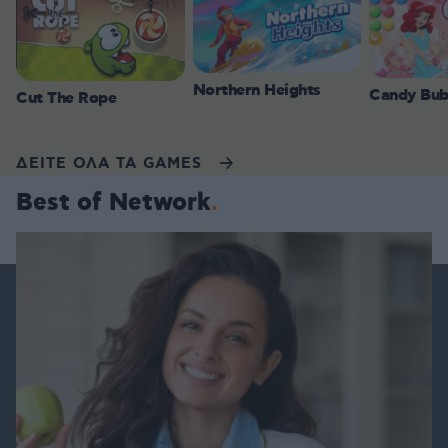
Northern Heights
Candy Bub
Cut The Rope
ΔΕΙΤΕ ΟΛΑ ΤΑ GAMES
Best of Network