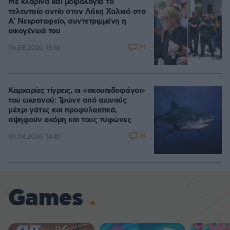
Με κλαρίνα και μοιρολόγια το
τελευταίο αντίο στον Λάκη Χαλκιά στο
A' Νεκροταφείο, συντετριμμένη η
οικογένειά του
24
06.08.2026, 13:10
Καρχαρίες τίγρεις, οι «σκουπιδοφάγοι»
του ωκεανού: Τρώνε από αχινούς
μέχρι γάτες και προφυλακτικά,
αψηφούν ακόμη και τους τυφώνες
31
06.08.2026, 14:45
Games