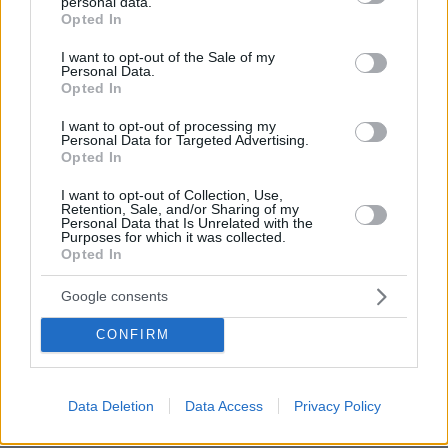
personal data.
grant or deny consent to Google and its third-party tags to
Opted In
πριν 4 λεπτά
use your data for below specified purposes in below Google
Βασιλική κηδεία προβλέπεται για τον πρίγκιπα Άντριου
consent section.
I want to opt-out of the Sale of my
παρά την αποκαθήλωσή του, αντιδράσεις για το
Personal Data.
«μυστικό σχέδιο»
Opted In
πριν 5 λεπτά
I want to opt-out of processing my
Οι Έλληνες και η γραβιέρα: Πώς έγινε το δεύτερο πιο
Personal Data for Targeted Advertising.
Opted In
δημοφιλές τυρί της χώρας
πριν 5 λεπτά
I want to opt-out of Collection, Use,
Retention, Sale, and/or Sharing of my
Οι γάτες του εξοχικού είναι ένα καλοκαιρινό ειδύλλιο
Personal Data that Is Unrelated with the
που το πάθος του δεν εξαντλείται ποτέ
Purposes for which it was collected.
Opted In
πριν 34 λεπτά
Πάνω από 1.300 πτήσεις ακυρώθηκαν στη Σαγκάη λόγω
Google consents
τυφώνα Dolphin - Μαζικές εκκενώσεις στην Κίνα
CONFIRM
πριν 35 λεπτά
Linktour ALUMI: Το έξυπνο αυτοκίνητο της πόλης σε
τιμή έκπληξη - Δείτε το video
Data Deletion
Data Access
Privacy Policy
πριν 35 λεπτά
Τι καινούργιο θα φέρει το νέο Dacia Spring;