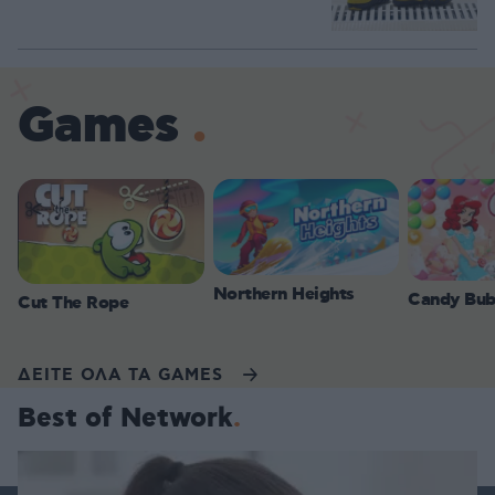
Games
Northern Heights
Candy Bub
Cut The Rope
ΔΕΙΤΕ ΟΛΑ ΤΑ GAMES
Best of Network