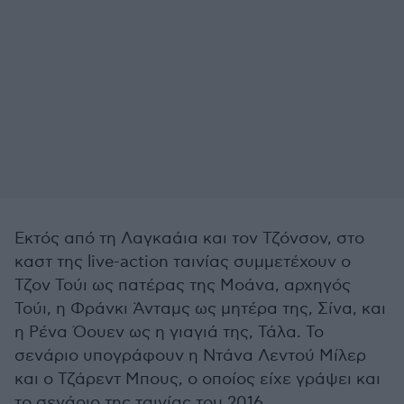
Εκτός από τη Λαγκαάια και τον Τζόνσον, στο
καστ της live-action ταινίας συμμετέχουν ο
Τζον Τούι ως πατέρας της Μοάνα, αρχηγός
Τούι, η Φράνκι Άνταμς ως μητέρα της, Σίνα, και
η Ρένα Όουεν ως η γιαγιά της, Τάλα. Το
σενάριο υπογράφουν η Ντάνα Λεντού Μίλερ
και ο Τζάρεντ Μπους, ο οποίος είχε γράψει και
το σενάριο της ταινίας του 2016.