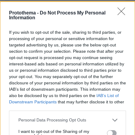
Protothema -
Do Not Process My Personal
Information
If you wish to opt-out of the sale, sharing to third parties, or
processing of your personal or sensitive information for
Απομένουν
2500
χαρακτήρες
targeted advertising by us, please use the below opt-out
section to confirm your selection. Please note that after your
opt-out request is processed you may continue seeing
interest-based ads based on personal information utilized by
us or personal information disclosed to third parties prior to
your opt-out. You may separately opt-out of the further
disclosure of your personal information by third parties on the
IAB’s list of downstream participants. This information may
* Υποχρεωτικά πεδία
also be disclosed by us to third parties on the
IAB’s List of
Downstream Participants
that may further disclose it to other
third parties.
ΡΟΗ ΕΙΔΗΣΕΩΝ
Please note that this website/app uses one or more Google
Personal Data Processing Opt Outs
services and may gather and store information including but
Ειδήσεις
Δημοφιλή
Σχολιασμένα
not limited to your visit or usage behaviour. You may click to
I want to opt-out of the Sharing of my