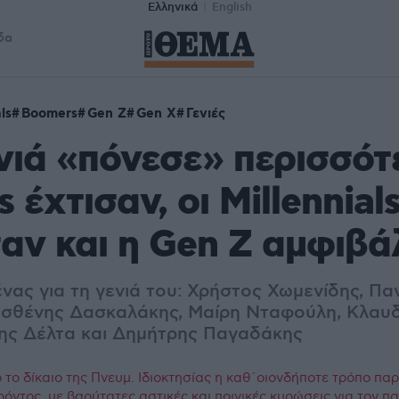
Ελληνικά
English
δα
ls
Boomers
Gen Z
Gen X
Γενιές
νιά «πόνεσε» περισσότ
 έχτισαν, οι Millennial
ν και η Gen Z αμφιβά
νας για τη γενιά του: Χρήστος Χωμενίδης, Πα
σθένης Δασκαλάκης, Μαίρη Νταφούλη, Κλαυδ
λης Δέλτα και Δημήτρης Παγαδάκης
το δίκαιο της Πνευμ. Ιδιοκτησίας η καθ΄οιονδήποτε τρόπο πα
ρόντος, με βαρύτατες αστικές και ποινικές κυρώσεις για τον 