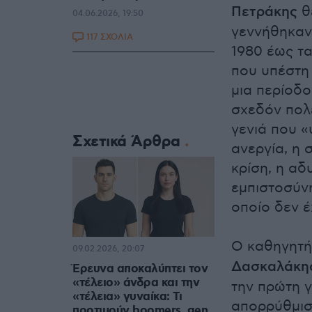
Πετράκης
θε
04.06.2026, 19:50
γεννήθηκαν 
117 ΣΧΟΛΙΑ
1980 έως τα
που υπέστη 
μια περίοδο
σχεδόν πολε
γενιά που 
Σχετικά Άρθρα
ανεργία, η 
κρίση, η αδ
εμπιστοσύν
οποίο δεν έ
Ο καθηγητή
09.02.2026, 20:07
Δασκαλάκη
Έρευνα αποκαλύπτει τον
«τέλειο» άνδρα και την
την πρώτη γ
«τέλεια» γυναίκα: Τι
απορρύθμισ
προτιμούν boomers, gen