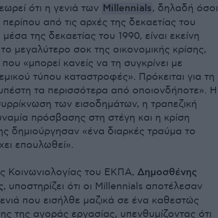
ωρεί ότι η γενιά των
Millennials
, δηλαδή όσοι
περίπου από τις αρχές της δεκαετίας του
 μέσα της δεκαετίας του 1990, είναι εκείνη
το μεγαλύτερο σοκ της οικονομικής κρίσης,
 που «μπορεί κανείς να τη συγκρίνει με
μικού τύπου καταστροφές». Πρόκειται για τη
«υπέστη τα περισσότερα από οποιονδήποτε». Η
συρρίκνωση των εισοδημάτων, η τραπεζική
υναμία πρόσβασης στη στέγη και η κρίση
ης δημιούργησαν «ένα διαρκές τραύμα το
χει επουλωθεί».
ς Κοινωνιολογίας του ΕΚΠΑ,
Δημοσθένης
ς
, υποστηρίζει ότι οι Millennials αποτέλεσαν
ενιά που εισήλθε μαζικά σε ένα καθεστώς
ης της αγοράς εργασίας, υπενθυμίζοντας ότι