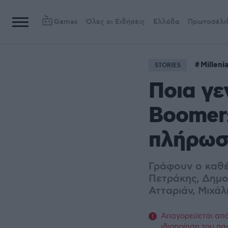
Games
Όλες οι Ειδήσεις
Ελλάδα
Πρωτοσέλι
Millenia
STORIES
Ποια γε
Boomers
πλήρωσα
Γράφουν ο καθέ
Πετράκης, Δημο
Ατταριάν, Μιχά
Απαγορεύεται από 
ιδιοποίηση του πα