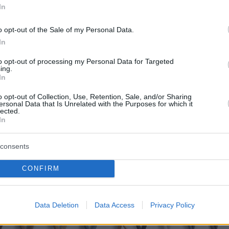
In
ικός, υποστηρίζοντας ότι οι γεννημένοι
 και 2012 «βρίσκονται στη χειρότερη θέση».
o opt-out of the Sale of my Personal Data.
In
κοί συγκλίνουν στην εκτίμηση ότι οι νεότεροι
to opt-out of processing my Personal Data for Targeted
νται μέσα σε περιβάλλον αυξημένης
ing.
In
ας, υψηλού κόστους ζωής και περιορισμένων
 Ο κ. Πετράκης δίνει έμφαση στην «εργασιακ
o opt-out of Collection, Use, Retention, Sale, and/or Sharing
ersonal Data that Is Unrelated with the Purposes for which it
λόγω της μεταβολής της τεχνολογίας»,
lected.
In
τας ότι «πολλοί νέοι δυσκολεύονται να
ροπρόθεσμα σχέδια» και ζουν περισσότερο
consents
ν.
CONFIRM
Data Deletion
Data Access
Privacy Policy