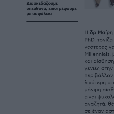
Διασκεδάζουμε
υπεύθυνα, επιστρέφουμε
με ασφάλεια
H
δρ Μαίρη
PhD, τονίζε
νεότερες γε
Millennials
και αίσθησ
γενιές στην
περιβάλλον 
λιγότερη σ
μόνιμη αίσθ
είναι ψυχο
αναζητά, θέ
σε έναν αστ