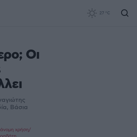
27
°C
ερο; Οι
s
λλει
ναγιώτης
ία, Βάσια
ράνομη χρήση/
παραβάτη