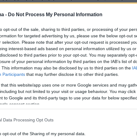
των νέων τη δεδομένη περίοδο έφτασε στο
κίνησε το λεγόμενο «brain drain». Κατά τον
ma -
Do Not Process My Personal Information
νή αλλαγή εργασίας, χαρακτηριστικό γνώρισμα
to opt-out of the sale, sharing to third parties, or processing of your per
νιάς εργαζομένων, δεν αποτελεί ένδειξη
formation for targeted advertising by us, please use the below opt-out s
ς κουλτούρας απέναντι στη δουλειά, αλλά
r selection. Please note that after your opt-out request is processed y
ας αγοράς εργασίας που έχει μετατραπεί σε
eing interest-based ads based on personal information utilized by us or
disclosed to third parties prior to your opt-out. You may separately opt-
όμενη πόρτα», όπου «μία θέση εργασίας δεν
losure of your personal information by third parties on the IAB’s list of
 ικανή να εξασφαλίσει σταθερότητα».
. This information may also be disclosed by us to third parties on the
IA
Participants
that may further disclose it to other third parties.
 that this website/app uses one or more Google services and may gath
ης εκτιμά ότι οι Millennials, παρότι κουβαλούν
including but not limited to your visit or usage behaviour. You may click 
 to Google and its third-party tags to use your data for below specifi
ης οικονομικής κρίσης, έχουν πλέον εισέλθει
ogle consent section.
σκολη κανονικότητα», προσαρμοζόμενοι
η νέα πραγματικότητα. Ωστόσο, θεωρεί ότι «η
l Data Processing Opt Outs
ρέπει να προσέξει κανείς περισσότερο σήμερα
 Z
». Ο κ. Δασκαλάκης είναι ακόμη πιο
o opt-out of the Sharing of my personal data.