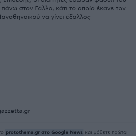
ς επίθεσης, οι διαιτητές έδωσαν φάουλ του
πάνω στον Γάλλο, κάτι το οποίο έκανε τον
Παναθηναϊκού να γίνει έξαλλος
azzetta.gr
protothema.gr στο Google News
το
και μάθετε πρώτοι