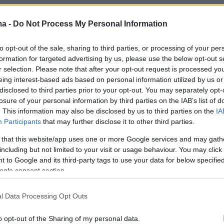
ma -
Do Not Process My Personal Information
to opt-out of the sale, sharing to third parties, or processing of your per
formation for targeted advertising by us, please use the below opt-out s
r selection. Please note that after your opt-out request is processed y
eing interest-based ads based on personal information utilized by us or
disclosed to third parties prior to your opt-out. You may separately opt-
losure of your personal information by third parties on the IAB’s list of
. This information may also be disclosed by us to third parties on the
IA
Participants
that may further disclose it to other third parties.
 that this website/app uses one or more Google services and may gath
including but not limited to your visit or usage behaviour. You may click 
 to Google and its third-party tags to use your data for below specifi
ogle consent section.
l Data Processing Opt Outs
υ Πειραιά ανέβασε ένα σκρινσοτ από την
χει το χέρι του Ναν με αυτό του Φουρνιέ,
o opt-out of the Sharing of my personal data.