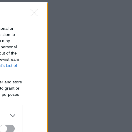
sonal or
ection to
ou may
 personal
out of the
 downstream
B’s List of
er and store
to grant or
ed purposes