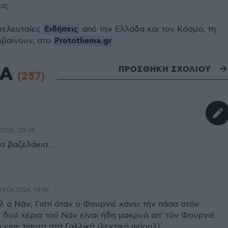
εις
Ειδήσεις
 τελευταίες
από την Ελλάδα και τον Κόσμο, τη
Protothema.gr
μβαίνουν, στο
ΙΑ
ΠΡΟΣΘΗΚΗ ΣΧΟΛΙΟΥ
(257)
.2026, 20:38
α βαζελάκια....
04.06.2026, 14:46
 ο Νάν; Γιατί όταν ο Φουρνιέ κάνει τήν πάσα στόν
 δυό χέρια τού Νάν είναι ήδη μακρυά απ' τόν Φουρνιέ.
ύ είπε τίποτα στά Γαλλικά (λεκτικό φάουλ).