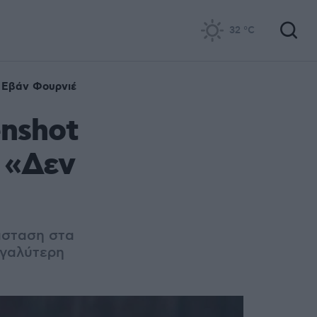
32
°C
Εβάν Φουρνιέ
enshot
 «Δεν
άσταση στα
εγαλύτερη