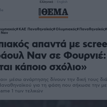
Ελληνικά
English
δα
υμπιακός
ΚΑΕ Παναθηναϊκός
Ολυμπιακός
Παναθηναϊκός
κ Ναν
ιακός απαντά με scre
φάουλ Ναν σε Φουρνιέ:
ται κάποιο σχόλιο»
οι» μέσω ανάρτησης δίνουν την δική τους δι
αναθηναϊκού για τη φάση που σήκωσε την μ
ame 1 των τελικών