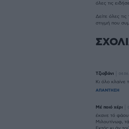
όλες τις ειδήσ
Δείτε όλες τις
στιγμή που συ
ΣΧΟΛ
Τζιοβάνι
04.06
Κι όλο κλαίνε τ
ΑΠΑΝΤΗΣΗ
Μέ ποιό χέρι
έκανε τό φάουλ
Μιλουτίνωφ, τά
Εκτός κι άν το