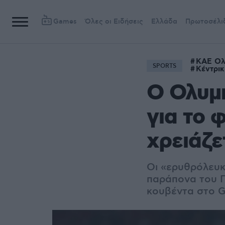
Games
Όλες οι Ειδήσεις
Ελλάδα
Πρωτοσέλι
ΚΑΕ Ολ
SPORTS
Κέντρι
O Ολυμπ
για το 
χρειάζε
Οι «ερυθρόλευκ
παράπονα του Π
κουβέντα στο G