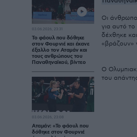
Παναθηναϊ
Οι άνθρωπο
για αυτό το
03.06.2026, 23:31
δέχθηκε και
Το φάουλ που δόθηκε
«βράζουν» 
στον Φουρνιέ και έκανε
έξαλλο τον Αταμάν και
τους ανθρώπους του
Παναθηναϊκού, βίντεο
Ο Ολυμπιακό
του απάντησ
03.06.2026, 23:08
Αταμάν: «Το φάουλ που
δόθηκε στον Φουρνιέ