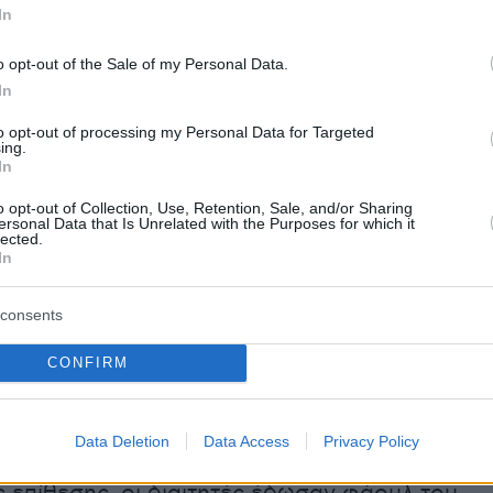
 το βίντεο της φάσης σε αργή κίνηση, με το
In
αν πως διαφωνούν με τις διαμαρτυρίες από
ναθηναϊκού.
o opt-out of the Sale of my Personal Data.
In
εται κάποιο σχόλιο… », ανέφερε το caption
to opt-out of processing my Personal Data for Targeted
ing.
σης της ΚΑΕ Ολυμπιακός
In
o opt-out of Collection, Use, Retention, Sale, and/or Sharing
 έκανε έξαλλους τους ανθρώπους του
ersonal Data that Is Unrelated with the Purposes for which it
lected.
ού και τον Αταμάν, ήρθε 44 δευτερόλεπτα
In
ος και ενώ το σκορ ήταν 75-73 υπέρ του
.
consents
CONFIRM
κρατούσε τη μπάλα στην κορυφή και
Data Deletion
Data Access
Privacy Policy
κε στον Ναν, ενώ έμεναν 2 δευτερόλεπτα για