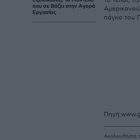
το τέλος τη
Εξειδίκευση: Το Mοντέλο
που σε Bάζει στην Aγορά
Αμερικανού 
Eργασίας
πάγκο του 
Πηγή:www.g
Ακολουθήστε 