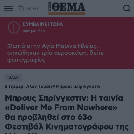
Games
ΣΥΜΒΑΙΝΕΙ ΤΩΡΑ
πριν μία ώρα
Φωτιά στην Aγία Μαρίνα Ηλείας,
σηκώθηκαν τρία αεροσκάφη, δείτε
φωτογραφίες
GALA
Τζέρεμι Άλεν Γουάιτ
Μπρους Σπρίνγκστιν
Μπρους Σπρίνγκστιν: Η ταινία
«Deliver Me From Nowhere»
θα προβληθεί στο 63ο
Φεστιβάλ Κινηματογράφου της