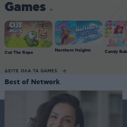
Games
Northern Heights
Candy Bub
Cut The Rope
ΔΕΙΤΕ ΟΛΑ ΤΑ GAMES
Best of Network