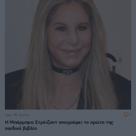
1
πριν 45 λεπτά
Η Μπάρμπρα Στρέιζαντ υπογράφει το πρώτο της
παιδικό βιβλίο