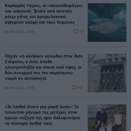
Καρχαρίες τίγρεις, οι «σκουπιδοφάγοι»
του ωκεανού: Τρώνε από αχινούς
μέχρι γάτες και προφυλακτικά,
αψηφούν ακόμη και τους τυφώνες
13
06.08.2026, 14:45
Πήγαν να κλέψουν καλώδια στον Άγιο
Στέφανο, ο ένας έπαθε
ηλεκτροπληξία και έπεσε από ύψος, οι
δύο συνεργοί του τον παράτησαν
νεκρό σε αυτοκίνητο
143
06.08.2026, 12:10
«Τα παιδιά έχουν μια μικρή ίωση»: Το
τελευταίο μήνυμα της μητέρας στον
πρώην σύζυγό της πριν δολοφονήσει
τα τέσσερα παιδιά τους