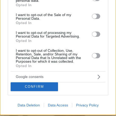
personal data.
grant or deny consent to Google and its third-party tags to
συνεργασίες, τα κορυφαία του τραγούδια, γιατί δεν
Opted In
use your data for below specified purposes in below Google
έκανε καριέρα σε μεγάλες πίστες
consent section.
I want to opt-out of the Sale of my
πριν 31 λεπτά
Personal Data.
Οι πρώτες δηλώσεις του Λιβάι Γκαρσία: «Με έπεισαν ο
Opted In
προπονητής και ο τεχνικός διευθυντής του
Παναθηναϊκού», βίντεο
I want to opt-out of processing my
Personal Data for Targeted Advertising.
Opted In
πριν 32 λεπτά
Αυτά είναι τα σημάδια που δείχνουν ότι ο σκύλος σας
I want to opt-out of Collection, Use,
είναι παραμελημένος
Retention, Sale, and/or Sharing of my
Personal Data that Is Unrelated with the
Purposes for which it was collected.
Opted In
ΔΕΙΤΕ ΟΛΕΣ ΤΙΣ ΕΙΔΗΣΕΙΣ
Google consents
CONFIRM
ΤΑ ΠΙΟ ΔΗΜΟΦΙΛΗ
Data Deletion
Data Access
Privacy Policy