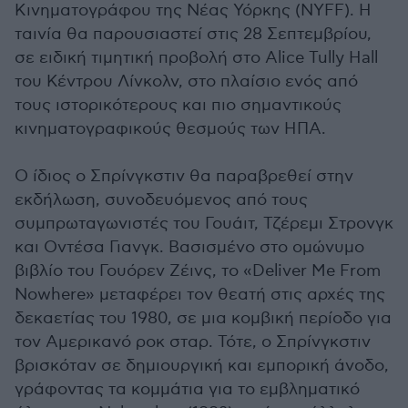
Κινηματογράφου της Νέας Υόρκης (NYFF). Η
ταινία θα παρουσιαστεί στις 28 Σεπτεμβρίου,
σε ειδική τιμητική προβολή στο Alice Tully Hall
του Κέντρου Λίνκολν, στο πλαίσιο ενός από
τους ιστορικότερους και πιο σημαντικούς
κινηματογραφικούς θεσμούς των ΗΠΑ.
Ο ίδιος ο Σπρίνγκστιν θα παραβρεθεί στην
εκδήλωση, συνοδευόμενος από τους
συμπρωταγωνιστές του Γουάιτ, Τζέρεμι Στρονγκ
και Οντέσα Γιανγκ. Βασισμένο στο ομώνυμο
βιβλίο του Γουόρεν Ζέινς, το «Deliver Me From
Nowhere» μεταφέρει τον θεατή στις αρχές της
δεκαετίας του 1980, σε μια κομβική περίοδο για
τον Αμερικανό ροκ σταρ. Τότε, ο Σπρίνγκστιν
βρισκόταν σε δημιουργική και εμπορική άνοδο,
γράφοντας τα κομμάτια για το εμβληματικό