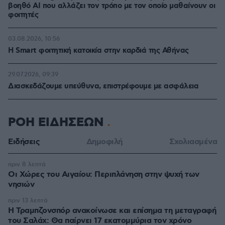
βοηθό AI που αλλάζει τον τρόπο με τον οποίο μαθαίνουν οι
φοιτητές
03.08.2026, 10:56
Η Smart φοιτητική κατοικία στην καρδιά της Αθήνας
29.07.2026, 09:39
Διασκεδάζουμε υπεύθυνα, επιστρέφουμε με ασφάλεια
ΡΟΗ ΕΙΔΗΣΕΩΝ
Ειδήσεις
Δημοφιλή
Σχολιασμένα
πριν 8 λεπτά
Οι Xώρες του Αιγαίου: Περιπλάνηση στην ψυχή των
νησιών
πριν 13 λεπτά
Η Τραμπζονσπόρ ανακοίνωσε και επίσημα τη μεταγραφή
του Σαλάχ: Θα παίρνει 17 εκατομμύρια τον χρόνο