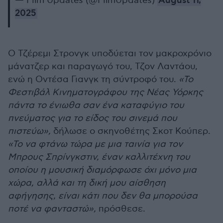
— Film Updates (@FilmUpdates)
August 11,
2025
Ο Τζέρεμι Στρονγκ υποδύεται τον μακροχρόνιο
μάνατζερ και παραγωγό του, Τζον Λαντάου,
ενώ η Οντέσα Γιανγκ τη σύντροφό του.
«Το
Φεστιβάλ Κινηματογράφου της Νέας Υόρκης
πάντα το ένιωθα σαν ένα καταφύγιο του
πνεύματος για το είδος του σινεμά που
πιστεύω»,
δήλωσε ο σκηνοθέτης Σκοτ Κούπερ.
«Το να φτάνω τώρα με μια ταινία για τον
Μπρους Σπρίνγκστιν, έναν καλλιτέχνη του
οποίου η μουσική διαμόρφωσε όχι μόνο μια
χώρα, αλλά και τη δική μου αίσθηση
αφήγησης, είναι κάτι που δεν θα μπορούσα
ποτέ να φανταστώ»,
πρόσθεσε.