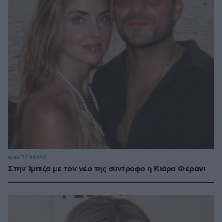
πριν 17 λεπτά
Στην Ίμπιζα με τον νέο της σύντροφο η Κιάρα Φεράνι