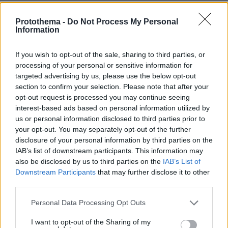
πριν 17 λεπτά
Στην Ίμπιζα με τον νέο της σύντροφο η Κιάρα Φεράνι
Protothema -
Do Not Process My Personal
Information
πριν 20 λεπτά
Το «πριν και το μετά» της πρόσκρουσης του πυραύλου
If you wish to opt-out of the sale, sharing to third parties, or
της SpaceX στη Σελήνη: Τι δείχνουν φωτογραφίες
processing of your personal or sensitive information for
κορεατικής συσκευής
targeted advertising by us, please use the below opt-out
πριν 20 λεπτά
section to confirm your selection. Please note that after your
Μάχη με τις φλόγες εν μέσω καύσωνα στα Βαλκάνια:
opt-out request is processed you may continue seeing
Πυρκαγιές σε Σερβία και Αλβανία με θερμοκρασίες έως
interest-based ads based on personal information utilized by
40 βαθμούς
us or personal information disclosed to third parties prior to
your opt-out. You may separately opt-out of the further
πριν 22 λεπτά
disclosure of your personal information by third parties on the
Πέθανε το άσπρο κουτάβι που συμβίωνε με αγέλη
IAB’s list of downstream participants. This information may
λύκων στην Κεντρική Μακεδονία: Καλό ταξίδι μικρέ,
also be disclosed by us to third parties on the
IAB’s List of
δείτε βίντεο
Downstream Participants
that may further disclose it to other
πριν 29 λεπτά
third parties.
Συνελήφθη αστυνομικός για επικίνδυνη οδήγηση και
απείθεια
Please note that this website/app uses one or more Google
Personal Data Processing Opt Outs
services and may gather and store information including but
πριν 30 λεπτά
not limited to your visit or usage behaviour. You may click to
I want to opt-out of the Sharing of my
Δημήτρης Ξανθάκης: Η γνήσια λαϊκή φωνή, οι