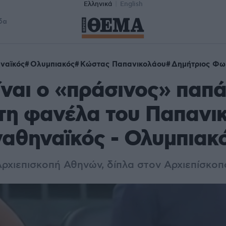
Ελληνικά
English
δα
ναϊκός
Ολυμπιακός
Κώστας Παπανικολάου
Δημήτριος Φω
ίναι ο «πράσινος» παπ
τη φανέλα του Παπανι
αθηναϊκός - Ολυμπιακ
Αρχιεπισκοπή Αθηνών, δίπλα στον Αρχιεπίσκο