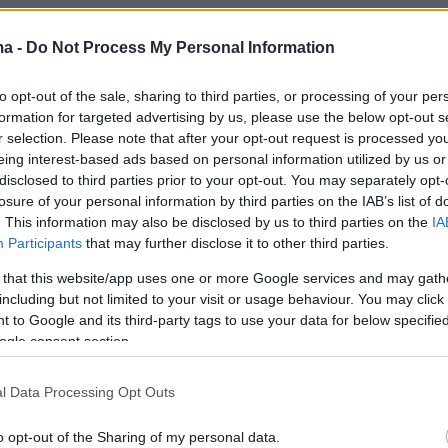
ma -
Do Not Process My Personal Information
to opt-out of the sale, sharing to third parties, or processing of your per
formation for targeted advertising by us, please use the below opt-out s
r selection. Please note that after your opt-out request is processed y
eing interest-based ads based on personal information utilized by us or
disclosed to third parties prior to your opt-out. You may separately opt-
losure of your personal information by third parties on the IAB’s list of
. This information may also be disclosed by us to third parties on the
IA
Participants
that may further disclose it to other third parties.
 that this website/app uses one or more Google services and may gath
including but not limited to your visit or usage behaviour. You may click 
 to Google and its third-party tags to use your data for below specifi
ogle consent section.
αι ο ιερέας Δημήτριος Φωκιανός
l Data Processing Opt Outs
 είναι ο Αρχιδιάκονος της Ιερά Αρχιεπισκοπή
o opt-out of the Sharing of my personal data.