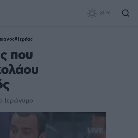
26
°C
κιανός
Ιερέας
άς που
κολάου
ός
πο Ιερώνυμο