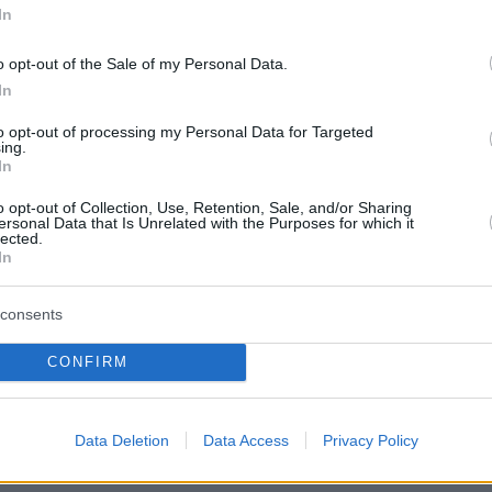
In
Δημήτριος Φωκιανός, ο οποίος κατάγεται από
ά της Πάρου. Γεννημένος στην Αθήνα το 1988,
o opt-out of the Sale of my Personal Data.
 από νεαρή ηλικία τον δρόμο της Εκκλησίας,
In
ηλα ασχολήθηκε με τη θεολογία και τη
to opt-out of processing my Personal Data for Targeted
ουσική.
ing.
In
o opt-out of Collection, Use, Retention, Sale, and/or Sharing
ersonal Data that Is Unrelated with the Purposes for which it
 από οικογένεια με εκκλησιαστική παράδοση,
lected.
In
 πατέρας του ήταν επί σειρά ετών ως ιερέας
consents
κε διάκονος το 2016 και σήμερα υπηρετεί
CONFIRM
πισκοπή Αθηνών, δίπλα στον Μακαριώτατο
πο Αθηνών και πάσης Ελλάδος Ιερώνυμο.
Data Deletion
Data Access
Privacy Policy