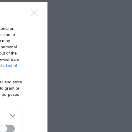
sonal or
ection to
ou may
 personal
out of the
 downstream
B’s List of
er and store
to grant or
ed purposes