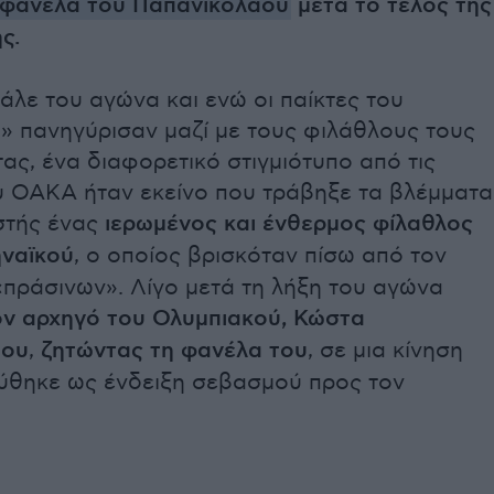
 φανέλα του Παπανικολάου
μετά το τέλος της
ς.
άλε του αγώνα και ενώ οι παίκτες του
» πανηγύρισαν μαζί με τους φιλάθλους τους
ς, ένα διαφορετικό στιγμιότυπο από τις
υ ΟΑΚΑ ήταν εκείνο που τράβηξε τα βλέμματα
στής ένας
ιερωμένος και ένθερμος φίλαθλος
ναϊκού
, ο οποίος βρισκόταν πίσω από τον
«πράσινων». Λίγο μετά τη λήξη του αγώνα
ον αρχηγό του Ολυμπιακού, Κώστα
άου
,
ζητώντας τη φανέλα του
, σε μια κίνηση
ύθηκε ως ένδειξη σεβασμού προς τον