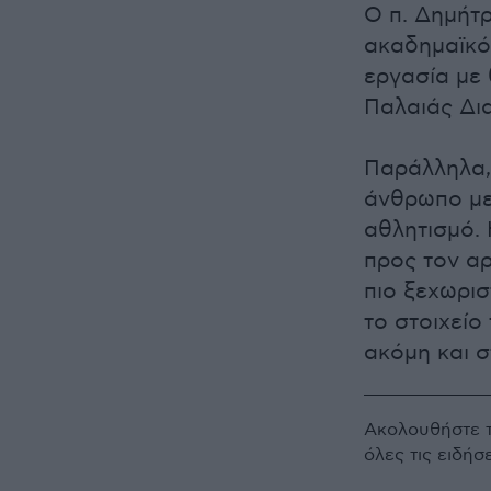
Ο π. Δημήτρ
ακαδημαϊκό
εργασία με
Παλαιάς Δι
Παράλληλα,
άνθρωπο με 
αθλητισμό. 
προς τον α
πιο ξεχωρισ
το στοιχεί
ακόμη και σ
Ακολουθήστε 
όλες τις ειδήσ