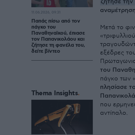
ζήτησε την
αναμέτρηση
11.06.2026, 09:31
Παπάς πίσω από τον
Μετά το φιν
πάγκο του
Παναθηναϊκού, έπιασε
«τριφυλλιού
τον Παπανικολάου και
τραγουδώντα
ζήτησε τη φανέλα του,
δείτε βίντεο
εξέδρες το
Πρωταγωνι
του Παναθη
πάγκο των 
πλησίασε τ
Thema Insights
Παπανικολ
που ερμηνε
αντίπαλο.