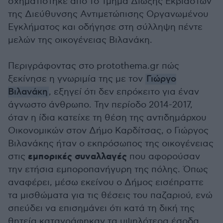
σχηματίστηκε από το Τμήμα Δίωξης Εκβιαστών
της Διεύθυνσης Αντιμετώπισης Οργανωμένου
Εγκλήματος και οδήγησε στη σύλληψη πέντε
μελών της οικογένειας Βιλανάκη.
Περιγράφοντας στο protothema.gr πώς
ξεκίνησε η γνωριμία της με τον
Γιώργο
Βιλανάκη
, εξηγεί ότι δεν επρόκειτο για έναν
άγνωστο άνθρωπο. Την περίοδο 2014-2017,
όταν η ίδια κατείχε τη θέση της αντιδημάρχου
Οικονομικών στον Δήμο Καρδίτσας, ο Γιώργος
Βιλανάκης ήταν ο εκπρόσωπος της οικογένειας
εμπορικές συναλλαγές
στις
που αφορούσαν
την ετήσια εμποροπανήγυρη της πόλης. Όπως
αναφέρει, μέσω εκείνου ο Δήμος εισέπραττε
τα μισθώματα για τις θέσεις του παζαριού, ενώ
σπεύδει να επισημάνει ότι κατά τη δική της
θητεία καταγράφηκαν τα υψηλότερα έσοδα