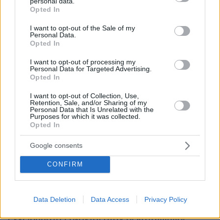
Όπως εξηγεί, η Άντζελα, συγγενής άλλου
personal data.
grant or deny consent to Google and its third-party tags to
Opted In
θύματος, ήταν ο άνθρωπος που έκανε το
use your data for below specified purposes in below Google
consent section.
πρώτο βήμα. Το 2024 οι δυο τους
I want to opt-out of the Sale of my
Personal Data.
συντόνισαν τις ενέργειές τους
συναντήθηκαν,
Opted In
και σταδιακά οι καταγγελίες αυξήθηκαν. «Με
I want to opt-out of processing my
την επιμονή και τη βοήθειά της, από δύο γίναμε
Personal Data for Targeted Advertising.
πέντε. Την ημέρα των συλλήψεων εμφανίστηκε
Opted In
και κατέθεσε ακόμη ένα θύμα», λέει,
I want to opt-out of Collection, Use,
αποδίδοντας παράλληλα εύσημα στο Τμήμα
Retention, Sale, and/or Sharing of my
Personal Data that Is Unrelated with the
Δίωξης Εκβιαστών της ΔΑΟΕ για τον τρόπο που
Purposes for which it was collected.
Opted In
χειρίστηκε την υπόθεση.
Google consents
Η ίδια επισημαίνει ότι καμία σοβαρή έρευνα
CONFIRM
δεν μπορεί να προχωρήσει χωρίς μαρτυρίες και
καταθέσεις πολιτών. «Για να κάνουν οι Αρχές
σωστά τη δουλειά τους, πρέπει να
Data Deletion
Data Access
Privacy Policy
συμβάλλουμε και εμείς. Τα πετυχημένα
εγχειρήματα έρχονται όταν οι κατάλληλοι