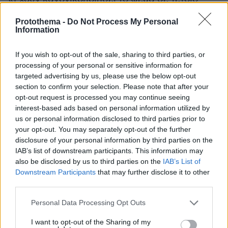
βαθμό, που όταν αντιληφθείς τι έχει συμβεί,
Protothema -
Do Not Process My Personal
σου καίει κυριολεκτικά τον εγκέφαλο»,
Information
αναφέρει.
If you wish to opt-out of the sale, sharing to third parties, or
Πώς έσπασε ο κύκλος της σιωπής
processing of your personal or sensitive information for
targeted advertising by us, please use the below opt-out
section to confirm your selection. Please note that after your
Η κ. Μπακαλάκου θεωρεί ότι η εξιχνίαση της
opt-out request is processed you may continue seeing
interest-based ads based on personal information utilized by
υπόθεσης δεν θα μπορούσε να επιτευχθεί από
us or personal information disclosed to third parties prior to
ένα μόνο πρόσωπο, καθώς -όπως λέει- δεν
your opt-out. You may separately opt-out of the further
επρόκειτο για μια απλή ιδιωτική διαφορά αλλά
disclosure of your personal information by third parties on the
για υπόθεση οργανωμένου εγκλήματος.
IAB’s list of downstream participants. This information may
also be disclosed by us to third parties on the
IAB’s List of
Σύμφωνα με την ίδια, καθοριστικό ρόλο έπαιξε
Downstream Participants
that may further disclose it to other
συνεργασία των θυμάτων
η
και η απόφαση
third parties.
ορισμένων εξ αυτών να βγουν δημόσια και να
Please note that this website/app uses one or more Google
μιλήσουν.
Personal Data Processing Opt Outs
services and may gather and store information including but
not limited to your visit or usage behaviour. You may click to
I want to opt-out of the Sharing of my