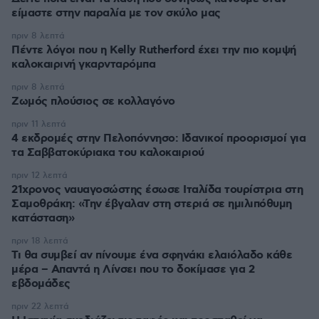
είμαστε στην παραλία με τον σκύλο μας
πριν 8 λεπτά
Πέντε λόγοι που η Kelly Rutherford έχει την πιο κομψή
καλοκαιρινή γκαρνταρόμπα
πριν 8 λεπτά
Ζωμός πλούσιος σε κολλαγόνο
πριν 11 λεπτά
4 εκδρομές στην Πελοπόννησο: Ιδανικοί προορισμοί για
τα Σαββατοκύριακα του καλοκαιριού
πριν 12 λεπτά
21χρονος ναυαγοσώστης έσωσε Ιταλίδα τουρίστρια στη
Σαμοθράκη: «Την έβγαλαν στη στεριά σε ημιλιπόθυμη
κατάσταση»
πριν 18 λεπτά
Τι θα συμβεί αν πίνουμε ένα σφηνάκι ελαιόλαδο κάθε
μέρα – Απαντά η Λίνσει που το δοκίμασε για 2
εβδομάδες
πριν 22 λεπτά