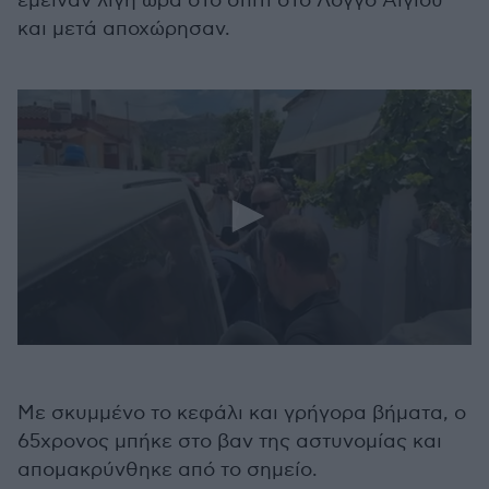
έμειναν λίγη ώρα στο σπίτι στο Λόγγο Αιγίου
και μετά αποχώρησαν.
0
seconds
of
10
Με σκυμμένο το κεφάλι και γρήγορα βήματα, ο
seconds
65χρονος μπήκε στο βαν της αστυνομίας και
απομακρύνθηκε από το σημείο.