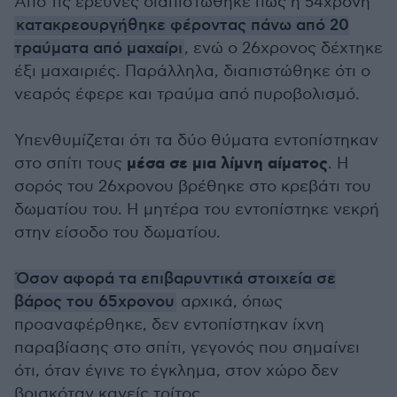
Από τις έρευνες διαπιστώθηκε πως η 54χρονη
κατακρεουργήθηκε φέροντας πάνω από 20
τραύματα από μαχαίρι
, ενώ ο 26χρονος δέχτηκε
έξι μαχαιριές. Παράλληλα, διαπιστώθηκε ότι ο
νεαρός έφερε και τραύμα από πυροβολισμό.
Υπενθυμίζεται ότι τα δύο θύματα εντοπίστηκαν
μέσα σε μια λίμνη αίματος
στο σπίτι τους
. Η
σορός του 26χρονου βρέθηκε στο κρεβάτι του
δωματίου του. Η μητέρα του εντοπίστηκε νεκρή
στην είσοδο του δωματίου.
Όσον αφορά τα επιβαρυντικά στοιχεία σε
βάρος του 65χρονου
αρχικά, όπως
προαναφέρθηκε, δεν εντοπίστηκαν ίχνη
παραβίασης στο σπίτι, γεγονός που σημαίνει
ότι, όταν έγινε το έγκλημα, στον χώρο δεν
βρισκόταν κανείς τρίτος.