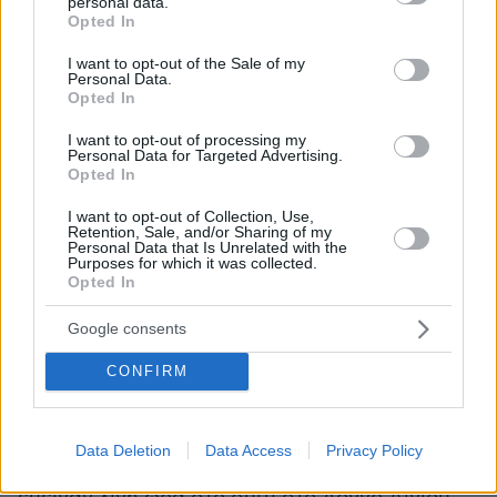
personal data.
grant or deny consent to Google and its third-party tags to
δεχθεί νέα σειρά ερωτήσεων όσον αφορά τους
Opted In
use your data for below specified purposes in below Google
φόνους.
consent section.
I want to opt-out of the Sale of my
Personal Data.
Opted In
I want to opt-out of processing my
Personal Data for Targeted Advertising.
Opted In
I want to opt-out of Collection, Use,
Retention, Sale, and/or Sharing of my
Personal Data that Is Unrelated with the
Purposes for which it was collected.
Opted In
Google consents
CONFIRM
0
seconds
of
14
seconds
Data Deletion
Data Access
Privacy Policy
Ιταλός κατηγορούμενος και αστυνομικοί,