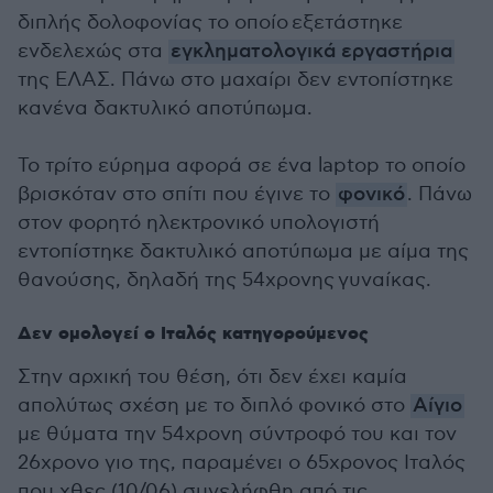
διπλής δολοφονίας το οποίο εξετάστηκε
ενδελεχώς στα
εγκληματολογικά εργαστήρια
της ΕΛΑΣ. Πάνω στο μαχαίρι δεν εντοπίστηκε
κανένα δακτυλικό αποτύπωμα.
Το τρίτο εύρημα αφορά σε ένα laptop το οποίο
βρισκόταν στο σπίτι που έγινε το
φονικό
. Πάνω
στον φορητό ηλεκτρονικό υπολογιστή
εντοπίστηκε δακτυλικό αποτύπωμα με αίμα της
θανούσης, δηλαδή της 54χρονης γυναίκας.
Δεν ομολογεί ο Ιταλός κατηγορούμενος
Στην αρχική του θέση, ότι δεν έχει καμία
απολύτως σχέση με το διπλό φονικό στο
Αίγιο
με θύματα την 54χρονη σύντροφό του και τον
26χρονο γιο της, παραμένει ο 65χρονος Ιταλός
που χθες (10/06) συνελήφθη από τις