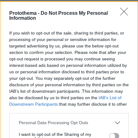
Ξανά στο σπίτι ο Ιταλός
Protothema -
Do Not Process My Personal
Στο σπίτι όπου σημειώθηκε το διπλό φονικό στο
Information
Αίγιο
βρέθηκε ξανά σήμερα ο 65χρονος Ιταλός
κατηγορούμενος. Οι Αρχές συνεχίζουν να
If you wish to opt-out of the sale, sharing to third parties, or
ερευνούν την υπόθεση με θύματα μια 54χρονη
processing of your personal or sensitive information for
targeted advertising by us, please use the below opt-out
γυναίκα και τον 26χρονο γιο της.
section to confirm your selection. Please note that after your
opt-out request is processed you may continue seeing
Για τους φόνους, βασικός ύποπτος είναι ο
interest-based ads based on personal information utilized by
65χρονος Ιταλός σύντροφος της μητέρας με τις
us or personal information disclosed to third parties prior to
your opt-out. You may separately opt-out of the further
Αρχές να έχουν στοιχεία στα χέρια τους που
disclosure of your personal information by third parties on the
δείχνουν
τον «
» ως ένοχο.
IAB’s list of downstream participants. This information may
also be disclosed by us to third parties on the
IAB’s List of
εμμένει στη θέση του
Την ίδια ώρα εκείνος,
Downstream Participants
that may further disclose it to other
third parties.
πως είναι αθώος.
Please note that this website/app uses one or more Google
Personal Data Processing Opt Outs
Σήμερα, (11/06), οι Αρχές, μετέφεραν τον
services and may gather and store information including but
not limited to your visit or usage behaviour. You may click to
I want to opt-out of the Sharing of my
κατηγορούμενο ξανά στο σπίτι προκειμένου να