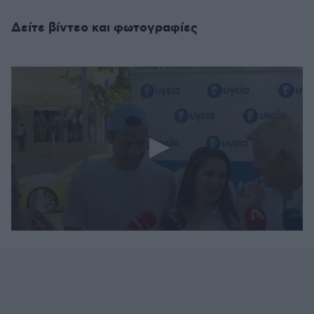
Δείτε βίντεο και φωτογραφίες
0
seconds
of
1
minute,
58
seconds