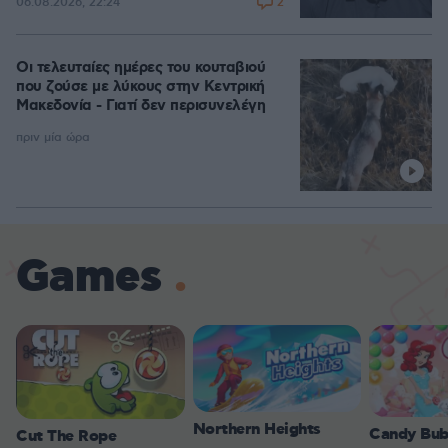
2
06.08.2026, 22:24
Οι τελευταίες ημέρες του κουταβιού
που ζούσε με λύκους στην Κεντρική
Μακεδονία - Γιατί δεν περισυνελέγη
πριν μία ώρα
Games
Northern Heights
Candy Bub
Cut The Rope