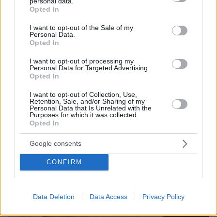
personal data.
08.06.2026, 17:52
grant or deny consent to Google and its third-party tags to
Opted In
Ο Κωνσταντίνος Αργυρός και η Αλεξάνδρα Νίκα
use your data for below specified purposes in below Google
υποδέχτηκαν το δεύτερο παιδί τους
consent section.
I want to opt-out of the Sale of my
Personal Data.
Opted In
I want to opt-out of processing my
Personal Data for Targeted Advertising.
Opted In
I want to opt-out of Collection, Use,
Retention, Sale, and/or Sharing of my
Personal Data that Is Unrelated with the
Purposes for which it was collected.
Opted In
Google consents
CONFIRM
Data Deletion
Data Access
Privacy Policy