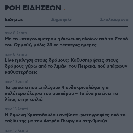
ΡΟΗ ΕΙΔΗΣΕΩΝ
Ειδήσεις
Δημοφιλή
Σχολιασμένα
πριν 8 λεπτά
Με το «σταγονόμετρο» η διέλευση πλοίων από το Στενό
του Ορμούζ, μόλις 33 σε τέσσερις ημέρες
πριν 8 λεπτά
Live η κίνηση στους δρόμους: Καθυστερήσεις στους
δρόμους γύρω από το λιμάνι του Πειραιά, πού υπάρχουν
καθυστερήσεις
πριν 10 λεπτά
Τα φρούτα που επιλέγουν 4 ενδοκρινολόγοι για
καλύτερο έλεγχο του σακχάρου – Το ένα μειώνει το
λίπος στην κοιλιά
πριν 13 λεπτά
Η Σιμώνη Χριστοδούλου ανέβασε φωτογραφίες από το
ταξίδι της με τον Αντρέα Γεωργίου στην Ίμπιζα
πριν 15 λεπτά