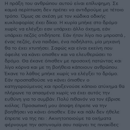
Η πράξη του ανθρώπου αυτού είναι επίλυψημη. Σε
καμιά περίπτωση δεν πρέπει να αντιδρούμε με τέτοιο
τρόπο. Όμως σε σχέση με τον κώδικα οδικής
κυκλοφορίας έχει δίκιο. Η κυρία μπήκε στο δρόμο
χωρίς να ελέγξει εαν υπάρχει άλλο όχημα, εάν
υπάρχει πεζός οτιδήποτε. Εάν ήταν λίγο πιο μπροστά ,
ένας πεζός, ένα παιδάκι, ένα ποδήλατο, μία μηχανή
θα το έχει χτυπήσει. Σαφώς και είναι εκείνη που
όφειλε να κάνει οπισθεν και να ελευθερώσει το
δρόμο. Θα έκανε όπισθεν με προσοχή πατώντας και
λίγο κόρνα και με τη βοήθεια κάποιουν ανθρώπου.
Έκανε το λάθος μπήκε χωρίς να ελέγξει το δρόμο.
Εάν προσπαθούσε να κάνει όπισθεν ο
κατηγορούμενος και προξενούσε κάποιο ατύχημα θα
πλήρωνε τα σπασμένα χωρίς να έχει αυτός την
ευθύνη για το συμβάν. Πολύ πιθανόν να τον έβρισε
κιόλας. Προσωπική μου άποψη έπρεπε να την
βοηθήσει να κάνει όπισθεν. Εάν και πάλι δεν ήθελε
έπρεπε να της πει : Ακινητοποιούμε τα οχήματα
φέρνουμε την αστυνομία σου παίρνει τις πινακίδες