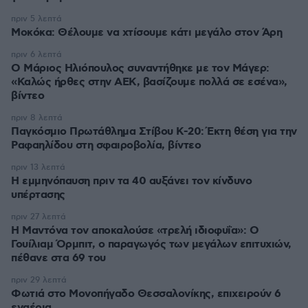
πριν 5 λεπτά
Μοκόκα: Θέλουμε να χτίσουμε κάτι μεγάλο στον Άρη
πριν 6 λεπτά
Ο Μάριος Ηλιόπουλος συναντήθηκε με τον Μάγερ:
«Καλώς ήρθες στην ΑΕΚ, βασίζουμε πολλά σε εσένα»,
βίντεο
πριν 8 λεπτά
Παγκόσμιο Πρωτάθλημα Στίβου Κ-20: Έκτη θέση για την
Ραφαηλίδου στη σφαιροβολία, βίντεο
πριν 13 λεπτά
Η εμμηνόπαυση πριν τα 40 αυξάνει τον κίνδυνο
υπέρτασης
πριν 27 λεπτά
Η Μαντόνα τον αποκαλούσε «τρελή ιδιοφυΐα»: Ο
Γουίλιαμ Όρμπιτ, ο παραγωγός των μεγάλων επιτυχιών,
πέθανε στα 69 του
πριν 29 λεπτά
Φωτιά στο Μονοπήγαδο Θεσσαλονίκης, επιχειρούν 6
εναέρια