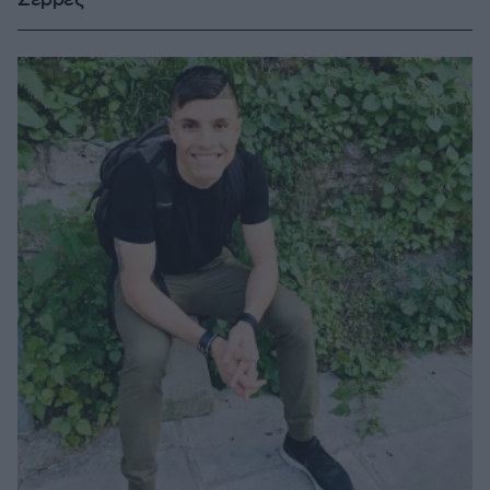
Σέρρες