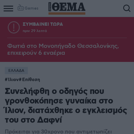
Games
ΣΥΜΒΑΙΝΕΙ ΤΩΡΑ
πριν 29 λεπτά
Column
Column
1
2
Φωτιά στο Μονοπήγαδο Θεσσαλονίκης,
επιχειρούν 6 εναέρια
ΕΛΛΑΔΑ
Ίλιον
Επίθεση
Συνελήφθη ο οδηγός που
γρονθοκόπησε γυναίκα στο
Ίλιον, διατάχθηκε ο εγκλεισμός
του στο Δαφνί
Πρόκειται για 30χρονο που αντιμετωπίζει