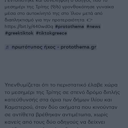
❗ Εντοπίστηκε και συνελήφθη ο οδηγός που το
μεσημέρι της Τρίτης (9/6) γρονθοκόπησε γυναίκα
μέσα στο αυτοκίνητό της στο Ίλιον μετά από
διαπληκτισμό για την προτεραιότητα. 👉
#protothema
#news
https://bit.ly/440wd0q
#greektiktok
#tiktokgreece
♬ πρωτότυπος ήχος - protothema.gr
Υπενθυμίζεται ότι το περιστατικό έλαβε χώρα
το μεσημέρι της Τρίτης σε στενό δρόμο διπλής
κατεύθυνσής στα όρια των δήμων Ιλίου και
Καματερού, όταν δύο οχήματα που κινούνταν
σε αντίθετα βρέθηκαν αντιμέτωπα, χωρίς
κανείς από τους δύο οδηγούς να δείχνει