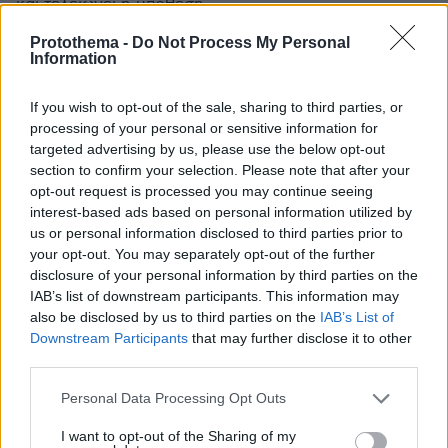
και τελειώνει η υπόθεση.
ΑΠΑΝΤΗΣΗ
Protothema -
Do Not Process My Personal
Information
Το ότι ...
If you wish to opt-out of the sale, sharing to third parties, or
13.06.2026, 01:21
processing of your personal or sensitive information for
κατέβηκε μία πιτσιρίκα από το αυτοκίνητο του και
targeted advertising by us, please use the below opt-out
έφυγε προς τη γωνία χωρίς να μιλήσει καθόλου το
section to confirm your selection. Please note that after your
πρόσεξε κανείς; Τι έκανε η πιτσιρίκα στο αυτοκίνητο
opt-out request is processed you may continue seeing
του τύπου και γιατί έφυγε έτσι; Δεν ήταν προφανώς
interest-based ads based on personal information utilized by
ούτε συγγενής του ούτε φιλενάδα του. Αλλά ήταν
us or personal information disclosed to third parties prior to
πιτσιρίκα. Και εκεί θα έπρεπε ίσως να
your opt-out. You may separately opt-out of the further
επαναξιολογηθεί η ψυχική του κατάσταση;
disclosure of your personal information by third parties on the
IAB’s list of downstream participants. This information may
ΑΠΑΝΤΗΣΗ
also be disclosed by us to third parties on the
IAB’s List of
Μαρια
Downstream Participants
that may further disclose it to other
third parties.
13.07.2026, 19:13
Εχεις δίκιο η κοπέλα εξαφανίστηκε για να μη
Please note that this website/app uses one or more Google
Personal Data Processing Opt Outs
μπλέξει προφανώς
services and may gather and store information including but
ΑΠΑΝΤΗΣΗ
not limited to your visit or usage behaviour. You may click to
I want to opt-out of the Sharing of my