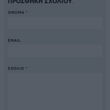
ΠΡΟΣΘΗΚΗ ΣΧΟΛΙΟΥ
ΌΝΟΜΑ *
EMAIL
ΣΧΌΛΙΟ *