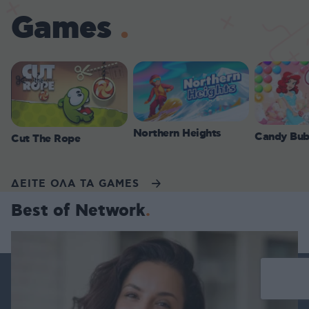
Games
Northern Heights
Candy Bub
Cut The Rope
ΔΕΙΤΕ ΟΛΑ ΤΑ GAMES
Best of Network