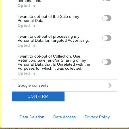
personal data.
grant or deny consent to Google and its third-party tags to
Opted In
use your data for below specified purposes in below Google
ρε κακομοίρη
consent section.
I want to opt-out of the Sale of my
16.06.2026, 15:21
Personal Data.
Opted In
To iq σου είναι πιο κατω από του ραντανπλάν
ΑΠΑΝΤΗΣΗ
I want to opt-out of processing my
Personal Data for Targeted Advertising.
Opted In
Πρόταση
I want to opt-out of Collection, Use,
12.06.2026, 22:15
Retention, Sale, and/or Sharing of my
Γενικώς, όποιος κάνει τσαμπουκάδες στο δρόμο να
Personal Data that Is Unrelated with the
Purposes for which it was collected.
συλλαμβάνεται ΑΜΕΣΑ ΚΑΙ ΕΠ' ΑΥΤΟΦΟΡΩ και να
Opted In
διατάσσεται ο εγκλεισμός του σε ίδρυμα.
ΑΠΑΝΤΗΣΗ
Google consents
CONFIRM
Ψυχιατρικά προβλήματα
Data Deletion
Data Access
Privacy Policy
12.06.2026, 21:53
Όχι ψυχολογικά. Για να καταλαβαίνουμε τι λέμε.