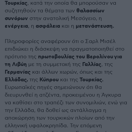
Τουρκίας
, κατά την οποία θα μπορούσαν να
θαλασσίων
συζητηθούν τα θέματα των
συνόρων
στην ανατολική Μεσόγειο, η
ενέργεια
ασφάλεια
μετανάστευση.
, η
και η
Πληροφορίες αναφέρουν ότι ο Σαρλ Μισέλ
επιδιώκει η διάσκεψη να πραγματοποιηθεί στο
πρωτοβουλίας του Βερολίνου για
πρότυπο της
τη Λιβύη
Γαλλίας
με τη συμμετοχή της
, της
Γερμανίας
και άλλων χωρών, όπως και της
Ελλάδας,
Κύπρου
Τουρκίας.
της
και της
Ευρωπαϊκές πηγές σημειώνουν ότι θα
διευρυνθεί η ατζέντα, προκειμένου η Άγκυρα
να καθίσει στο τραπέζι των συνομιλιών, ενώ για
την Ελλάδα, θα δοθεί ως αντάλλαγμα η
αποχώρηση των τουρκικών πλοίων από την
ελληνική υφαλοκρηπίδα. Την επόμενη