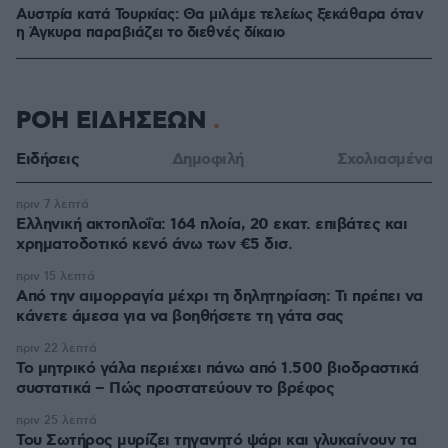
Αυστρία κατά Τουρκίας: Θα μιλάμε τελείως ξεκάθαρα όταν
η Άγκυρα παραβιάζει το διεθνές δίκαιο
ΡΟΗ ΕΙΔΗΣΕΩΝ
Ειδήσεις
Δημοφιλή
Σχολιασμένα
πριν 7 λεπτά
Ελληνική ακτοπλοΐα: 164 πλοία, 20 εκατ. επιβάτες και
χρηματοδοτικό κενό άνω των €5 δισ.
πριν 15 λεπτά
Από την αιμορραγία μέχρι τη δηλητηρίαση: Τι πρέπει να
κάνετε άμεσα για να βοηθήσετε τη γάτα σας
πριν 22 λεπτά
Το μητρικό γάλα περιέχει πάνω από 1.500 βιοδραστικά
συστατικά – Πώς προστατεύουν το βρέφος
πριν 25 λεπτά
Του Σωτήρος μυρίζει τηγανητό ψάρι και γλυκαίνουν τα