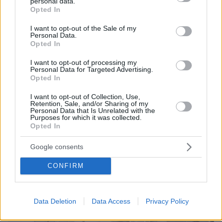
personal data.
grant or deny consent to Google and its third-party tags to
Νεκροτομή και τοξικολογικές θα δείξουν αν ο
Opted In
use your data for below specified purposes in below Google
90χρονος στον Μυστρά πέθανε από φυσικά αίτια
consent section.
I want to opt-out of the Sale of my
Personal Data.
Opted In
ΔΕΙΤΕ ΟΛΕΣ ΤΙΣ ΕΙΔΗΣΕΙΣ
I want to opt-out of processing my
Personal Data for Targeted Advertising.
Opted In
ΤΑ ΠΙΟ ΔΗΜΟΦΙΛΗ
I want to opt-out of Collection, Use,
Retention, Sale, and/or Sharing of my
Personal Data that Is Unrelated with the
Purposes for which it was collected.
Opted In
Google consents
CONFIRM
Data Deletion
Data Access
Privacy Policy