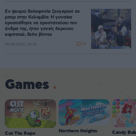
Εν ψυχρώ δολοφονία ζευγαριού σε
μπαρ στην Κολομβία: Η γυναίκα
προσπάθησε να προστατεύσει τον
άνδρα της, ήταν γονείς 6χρονου
κοριτσιού, δείτε βίντεο
12
06.08.2026, 06:25
Games
Northern Heights
Candy Bub
Cut The Rope