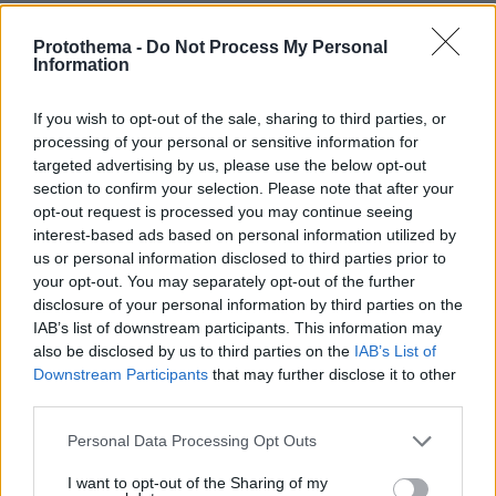
πρώτα σταφύλια. Τι λέει η παράδοση
Protothema -
Do Not Process My Personal
πριν 25 λεπτά
Information
Τα fragrance mist που φοράω ξανά και ξανά κατά τη
διάρκεια του καλοκαιριού
If you wish to opt-out of the sale, sharing to third parties, or
πριν 26 λεπτά
processing of your personal or sensitive information for
Κολυμβητής με καρκίνο στον εγκέφαλο ξέσπασε σε
targeted advertising by us, please use the below opt-out
κλάματα προς τον Βρετανό πρωθυπουργό: Ικετεύω για
section to confirm your selection. Please note that after your
τη ζωή όλων μας, ο πόνος είναι αφόρητος
opt-out request is processed you may continue seeing
πριν 27 λεπτά
interest-based ads based on personal information utilized by
Δείτε βίντεο: Το πλυντήριο έκρυβε... σχεδόν ένα κιλό
us or personal information disclosed to third parties prior to
ηρωίνης, συνελήφθη 46χρονη στη Θεσσαλονίκη
your opt-out. You may separately opt-out of the further
disclosure of your personal information by third parties on the
πριν 29 λεπτά
IAB’s list of downstream participants. This information may
Βίντεο: Η Ελένη Μενεγάκη απαθανατίστηκε για φαγητό
also be disclosed by us to third parties on the
IAB’s List of
στο Φισκάρδο με τον Μάκη Παντζόπουλο
Downstream Participants
that may further disclose it to other
πριν 30 λεπτά
third parties.
«Υβριδική απειλή από ξένες δυνάμεις»: Το Βερολίνο
«φωτογραφίζει» τη Ρωσία, ως υπεύθυνη για τα drones
Please note that this website/app uses one or more Google
Personal Data Processing Opt Outs
στο αεροδρόμιο της Λειψίας
services and may gather and store information including but
not limited to your visit or usage behaviour. You may click to
I want to opt-out of the Sharing of my
πριν 35 λεπτά