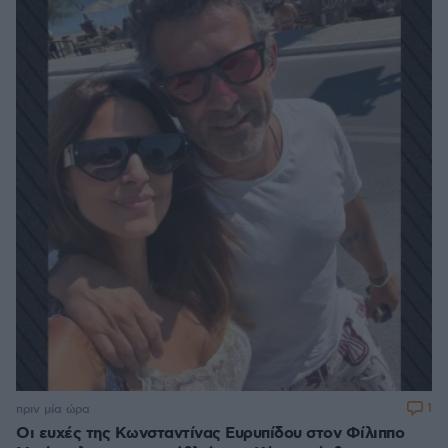
1
πριν μία ώρα
Οι ευχές της Κωνσταντίνας Ευρυπίδου στον Φίλιππο