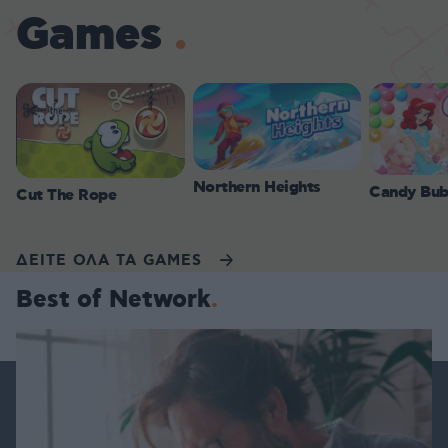
Games
Northern Heights
Candy Bub
Cut The Rope
ΔΕΙΤΕ ΟΛΑ ΤΑ GAMES
Best of Network