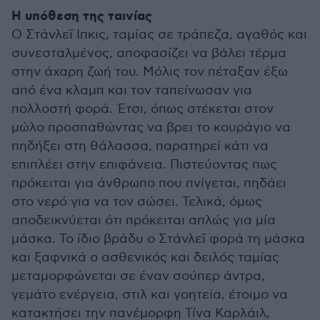
Η υπόθεση της ταινίας
Ο Στάνλεϊ Ιπκις, ταμίας σε τράπεζα, αγαθός και
συνεσταλμένος, αποφασίζει να βάλει τέρμα
στην άχαρη ζωή του. Μόλις τον πέταξαν έξω
από ένα κλαμπ και τον ταπείνωσαν για
πολλοστή φορά. Έτσι, όπως στέκεται στον
μώλο προσπαθώντας να βρει το κουράγιο να
πηδήξει στη θάλασσα, παρατηρεί κάτι να
επιπλέει στην επιφάνεια. Πιστεύοντας πως
πρόκειται για άνθρωπο που πνίγεται, πηδάει
στο νερό για να τον σώσει. Τελικά, όμως
αποδεικνύεται ότι πρόκειται απλώς για μία
μάσκα. Το ίδιο βράδυ ο Στάνλεϊ φορά τη μάσκα
και ξαφνικά ο ασθενικός και δειλός ταμίας
μεταμορφώνεται σε έναν σούπερ άντρα,
γεμάτο ενέργεια, στιλ και γοητεία, έτοιμο να
κατακτήσει την πανέμορφη Τίνα Καρλάιλ,