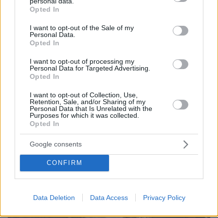
personal data.
grant or deny consent to Google and its third-party tags to
Μπαρτσελόνα: Ακύρωσε φιλικό παιχνίδι στο Μαρόκο
Opted In
use your data for below specified purposes in below Google
λόγω της κρίσης στη Θέουτα
consent section.
I want to opt-out of the Sale of my
πριν 26 λεπτά
Personal Data.
Φάτε σούπα με κρέας... σκύλου: Τα κρατικά ΜΜΕ στη
Opted In
Βόρεια Κορέα τη συστήνουν ως διέξοδο στον καύσωνα
I want to opt-out of processing my
Personal Data for Targeted Advertising.
πριν 28 λεπτά
Opted In
Σύκα και φραγκόσυκα: Τα οφέλη και πόσα μπορούμε να
καταναλώνουμε
I want to opt-out of Collection, Use,
Retention, Sale, and/or Sharing of my
πριν 28 λεπτά
Personal Data that Is Unrelated with the
Λευκό ξίδι: Οι 5 σωτήριες χρήσεις του όταν ζούμε με
Purposes for which it was collected.
κατοικίδια
Opted In
Google consents
ΔΕΙΤΕ ΟΛΕΣ ΤΙΣ ΕΙΔΗΣΕΙΣ
CONFIRM
ΤΑ ΠΙΟ ΔΗΜΟΦΙΛΗ
Data Deletion
Data Access
Privacy Policy