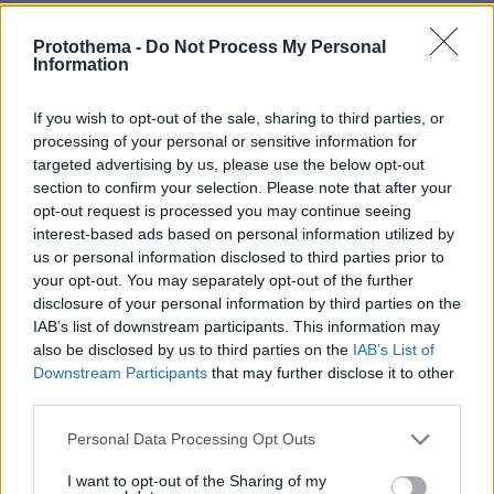
ΔΕΗ: Νέα συμφωνία για απόκτηση έργων ΑΠΕ άνω των
2 GW σε Πολωνία και Ουγγαρία
Protothema -
Do Not Process My Personal
Information
πριν 8 λεπτά
Aνατολική Κρήτη: Παραλίες με φοίνικες και τοπία
γεμάτα ελαιόδεντρα
If you wish to opt-out of the sale, sharing to third parties, or
processing of your personal or sensitive information for
πριν 9 λεπτά
targeted advertising by us, please use the below opt-out
ΔΕΘ: «Ανέβηκε» ο διαγωνισμός των 165 εκατ. ευρώ για
section to confirm your selection. Please note that after your
τη μεγάλη ανάπλαση, δείτε φωτογραφίες
opt-out request is processed you may continue seeing
πριν 13 λεπτά
interest-based ads based on personal information utilized by
«Νόμιζα ότι ήταν νεκρός»: Η απίστευτη ιστορία του
us or personal information disclosed to third parties prior to
Μπάρνεϊ, του παπαγάλου που εκλάπη το 2017 και
your opt-out. You may separately opt-out of the further
ξαναβρήκε την οικογένειά του 9 χρόνια μετά
disclosure of your personal information by third parties on the
IAB’s list of downstream participants. This information may
πριν 15 λεπτά
also be disclosed by us to third parties on the
IAB’s List of
Ομάδα Ρώσων χάκερ που συνδέεται με το Κρεμλίνο
πίσω από πλαστό βίντεο για την παραίτηση του Μερτς
Downstream Participants
that may further disclose it to other
third parties.
πριν 19 λεπτά
Οι απογευματινές βουτιές της Μαρίας Σολωμού στη
Please note that this website/app uses one or more Google
Personal Data Processing Opt Outs
θάλασσα: Σκέφτεστε τίποτα καλύτερο; έγραψε
services and may gather and store information including but
not limited to your visit or usage behaviour. You may click to
I want to opt-out of the Sharing of my
πριν 24 λεπτά