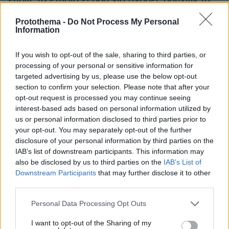
2.000 ευρώ, άλλα 2.000 ευρώ χρειαζόταν για
Protothema -
Do Not Process My Personal
τις διακοπές της και επίσης ζητούσε το ίδιο
Information
ποσό και για την ψυχαγωγία της ανήλικης
κόρης της. «Τις οικονομικές ανάγκες της
If you wish to opt-out of the sale, sharing to third parties, or
ανήλικης κόρης μας αδυνατώ να ικανοποιήσω
processing of your personal or sensitive information for
targeted advertising by us, please use the below opt-out
μόνη μου, δεδομένου ότι στερούμαι
section to confirm your selection. Please note that after your
οποιασδήποτε περιουσίας ή εισοδήματος από
opt-out request is processed you may continue seeing
την άσκηση εργασίας ή άλλης φύσεως πόρων
interest-based ads based on personal information utilized by
προς το παρόν. Από την άλλη, εσείς έχετε
us or personal information disclosed to third parties prior to
your opt-out. You may separately opt-out of the further
τεράστια οικονομική επιφάνεια, αφού ανήκετε
disclosure of your personal information by third parties on the
στον επιχειρηματικό κλάδο με μεγάλη κινητή
IAB’s list of downstream participants. This information may
και ακίνητη περιουσία», είχε σημειώσει η
also be disclosed by us to third parties on the
IAB’s List of
Μπάρμπα, δίνοντας τότε προθεσμία στον
Downstream Participants
that may further disclose it to other
third parties.
Ρασίντ να επικοινωνήσει μαζί της εντός 10
ημερών για να την καταβολή μηνιαίας
Please note that this website/app uses one or more Google
Personal Data Processing Opt Outs
διατροφής προς την κόρη τους.
services and may gather and store information including but
not limited to your visit or usage behaviour. You may click to
I want to opt-out of the Sharing of my