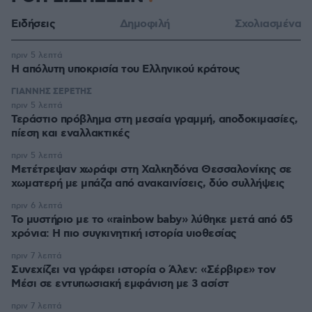
Ειδήσεις
Δημοφιλή
Σχολιασμένα
πριν 5 λεπτά
Η απόλυτη υποκρισία του Ελληνικού κράτους
ΓΙΑΝΝΗΣ ΣΕΡΕΤΗΣ
πριν 5 λεπτά
Τεράστιο πρόβλημα στη μεσαία γραμμή, αποδοκιμασίες,
πίεση και εναλλακτικές
πριν 5 λεπτά
Μετέτρεψαν χωράφι στη Χαλκηδόνα Θεσσαλονίκης σε
χωματερή με μπάζα από ανακαινίσεις, δύο συλλήψεις
πριν 6 λεπτά
Το μυστήριο με το «rainbow baby» λύθηκε μετά από 65
χρόνια: Η πιο συγκινητική ιστορία υιοθεσίας
πριν 7 λεπτά
Συνεχίζει να γράφει ιστορία ο Άλεν: «Σέρβιρε» τον
Μέσι σε εντυπωσιακή εμφάνιση με 3 ασίστ
πριν 7 λεπτά