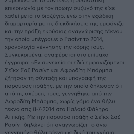
Σύμφωνα με το μοντέλο, η ουσιαστική
επικοινωνία με τον πρώην σύζυγό της είχε
χαθεί μετά το διαζύγιο, ενώ στην εξώδικη
διαμαρτυρία με τις διεκδικήσεις της εμφάνιζε
και την πράξη εκούσιας αναγνώρισης τέκνου
την οποία υπέγραψε ο Ρασίντ το 2014,
χρονολογία γέννησης της κόρης τους.
Συγκεκριμένα, αναφέρεται στο επίμαχο
έγγραφο: «Εν συνεχεία οι εδώ εμφανιζόμενοι
Σεΐκχ Σαζ Ρασίντ και Αφροδίτη Μπάρμπα
ζήτησαν τη σύνταξη και υπογραφή της
παρούσας πράξης, με την οποία δήλωσαν ότι
από τις σχέσεις τους, γεννήθηκε από την
Αφροδίτη Μπάρμπα, χωρίς γάμο ένα θήλυ
τέκνο στις 8-7-2014 στο Παλαιό Φάληρο
Αττικής. Με την παρούσα πράξη ο Σεΐκχ Σαζ
Ρασίντ δηλώνει ότι αναγνωρίζει το άνω
γεννημένο θήλυ τέκνο ως δικό του γνήσιο,