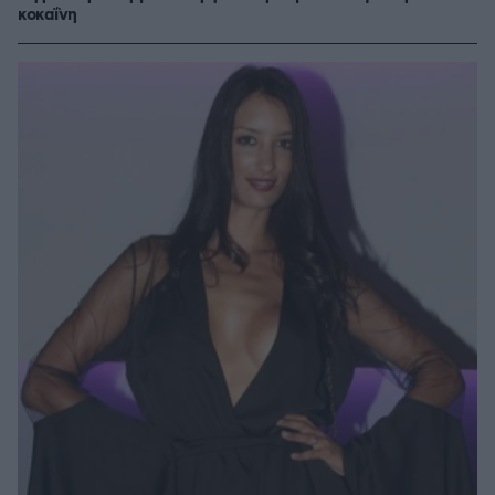
κοκαΐνη