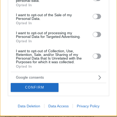
personal data.
grant or deny consent to Google and its third-party tags to
Opted In
use your data for below specified purposes in below Google
consent section.
I want to opt-out of the Sale of my
Personal Data.
Opted In
I want to opt-out of processing my
Personal Data for Targeted Advertising.
Opted In
I want to opt-out of Collection, Use,
Retention, Sale, and/or Sharing of my
Personal Data that Is Unrelated with the
Purposes for which it was collected.
Opted In
Google consents
CONFIRM
Data Deletion
Data Access
Privacy Policy
1
13.06.2026, 17:44
Συνελήφθη 57χρονος για διακίνηση ναρκωτικών στην