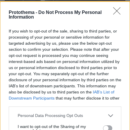
Protothema -
Do Not Process My Personal
Information
If you wish to opt-out of the sale, sharing to third parties, or
processing of your personal or sensitive information for
targeted advertising by us, please use the below opt-out
section to confirm your selection. Please note that after your
opt-out request is processed you may continue seeing
17.06.2026, 16:59
interest-based ads based on personal information utilized by
Σε ελέγχους για ανίχνευση ναρκωτικών θα υπόκεινται
us or personal information disclosed to third parties prior to
από εδώ και στο εξής οι υπουργοί στη Γαλλία
your opt-out. You may separately opt-out of the further
disclosure of your personal information by third parties on the
«Η χρήση ναρκωτικών από κρατικούς αξιωματούχους
IAB’s list of downstream participants. This information may
αποτελεί μια προσωπική ευπάθεια που μπορεί να
also be disclosed by us to third parties on the
IAB’s List of
αξιοποιηθεί από ομάδες πίεσης, εγκληματικά δίκτυα
Downstream Participants
that may further disclose it to other
ή τακτικές παρέμβασης», εξηγεί ο Γάλλος
third parties.
Πρωθυπουργός
Please note that this website/app uses one or more Google
Personal Data Processing Opt Outs
services and may gather and store information including but
not limited to your visit or usage behaviour. You may click to
I want to opt-out of the Sharing of my