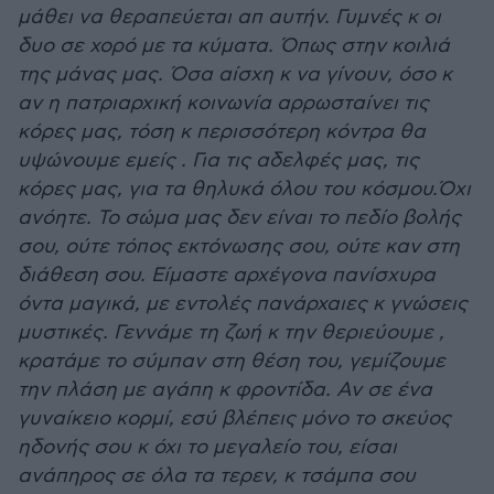
μάθει να θεραπεύεται απ αυτήν. Γυμνές κ οι
δυο σε χορό με τα κύματα. Όπως στην κοιλιά
της μάνας μας. Όσα αίσχη κ να γίνουν, όσο κ
αν η πατριαρχική κοινωνία αρρωσταίνει τις
κόρες μας, τόση κ περισσότερη κόντρα θα
υψώνουμε εμείς . Για τις αδελφές μας, τις
κόρες μας, για τα θηλυκά όλου του κόσμου.Όχι
ανόητε. Το σώμα μας δεν είναι το πεδίο βολής
σου, ούτε τόπος εκτόνωσης σου, ούτε καν στη
διάθεση σου. Είμαστε αρχέγονα πανίσχυρα
όντα μαγικά, με εντολές πανάρχαιες κ γνώσεις
μυστικές. Γεννάμε τη ζωή κ την θεριεύουμε ,
κρατάμε το σύμπαν στη θέση του, γεμίζουμε
την πλάση με αγάπη κ φροντίδα. Αν σε ένα
γυναίκειο κορμί, εσύ βλέπεις μόνο το σκεύος
ηδονής σου κ όχι το μεγαλείο του, είσαι
ανάπηρος σε όλα τα τερεν, κ τσάμπα σου