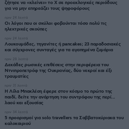
ζήτησε να «κλείνει» το X σε προεκλογικές περιόδους
για να μην επηρεάζει τους ψηφοφόρους
πριν 24 λεπτά
Οι λόγοι που οι σκύλοι φοβούνται τόσο πολύ τις
ηλεκτρικές σκούπες
πριν 24 λεπτά
Λουκουμάδες, τηγανίτες ή pancakes; 23 παραδοσιακές
και σύγχρονες συνταγές για τα αγαπημένα ζυμάρια
πριν 28 λεπτά
Δεκάδες ρωσικές επιθέσεις στην περιφέρεια του
Ντνιπροπετρόφ της Ουκρανίας, δύο νεκροί και έξι
τραυματίες
πριν 31 λεπτά
Η Λίλα Μπακλέση έφερε στον κόσμο το πρώτο της
παιδί, δείτε την ανάρτηση του συντρόφου της περί...
λαού και εξουσίας
πριν 34 λεπτά
5 προορισμοί για solo travellers τα Σαββατοκύριακα του
καλοκαιριού