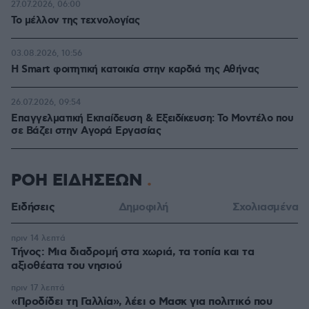
27.07.2026, 06:00
Το μέλλον της τεχνολογίας
03.08.2026, 10:56
Η Smart φοιτητική κατοικία στην καρδιά της Αθήνας
26.07.2026, 09:54
Επαγγελματική Εκπαίδευση & Εξειδίκευση: Το Mοντέλο που
σε Bάζει στην Aγορά Eργασίας
ΡΟΗ ΕΙΔΗΣΕΩΝ
Ειδήσεις
Δημοφιλή
Σχολιασμένα
πριν 14 λεπτά
Τήνος: Μια διαδρομή στα χωριά, τα τοπία και τα
αξιοθέατα του νησιού
πριν 17 λεπτά
«Προδίδει τη Γαλλία», λέει ο Μασκ για πολιτικό που