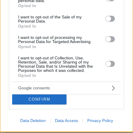
personal data.
grant or deny consent to Google and its third-party tags to
Opted In
use your data for below specified purposes in below Google
consent section.
I want to opt-out of the Sale of my
Personal Data.
Opted In
I want to opt-out of processing my
Personal Data for Targeted Advertising.
Opted In
I want to opt-out of Collection, Use,
Retention, Sale, and/or Sharing of my
Personal Data that Is Unrelated with the
Purposes for which it was collected.
Opted In
Google consents
CONFIRM
Data Deletion
Data Access
Privacy Policy