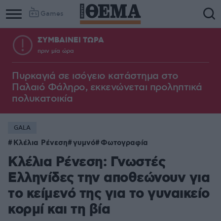
Games
ΣΥΜΒΑΙΝΕΙ ΤΩΡΑ
πριν μία ώρα
Πυρκαγιά σε ισόγειο κατάστημα στο
Παλαιό Φάληρο, εκκενώνεται προληπτικά
πολυκατοικία
GALA
Κλέλια Ρένεση
γυμνό
Φωτογραφία
Κλέλια Ρένεση: Γνωστές
Ελληνίδες την αποθεώνουν για
το κείμενό της για το γυναικείο
κορμί και τη βία