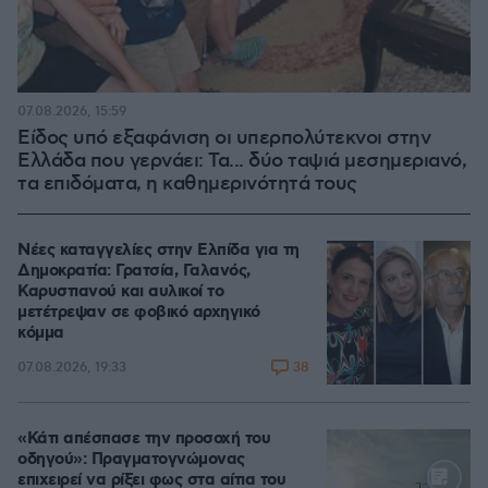
07.08.2026, 15:59
Είδος υπό εξαφάνιση οι υπερπολύτεκνοι στην
Ελλάδα που γερνάει: Τα... δύο ταψιά μεσημεριανό,
τα επιδόματα, η καθημερινότητά τους
Νέες καταγγελίες στην Ελπίδα για τη
Δημοκρατία: Γρατσία, Γαλανός,
Καρυστιανού και αυλικοί το
μετέτρεψαν σε φοβικό αρχηγικό
κόμμα
38
07.08.2026, 19:33
«Κάτι απέσπασε την προσοχή του
οδηγού»: Πραγματογνώμονας
επιχειρεί να ρίξει φως στα αίτια του