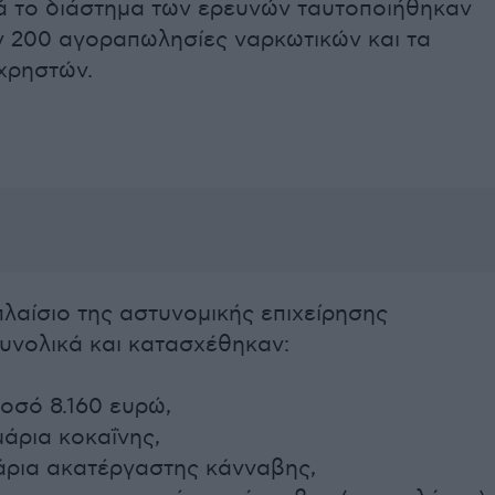
τά το διάστημα των ερευνών ταυτοποιήθηκαν
ν 200 αγοραπωλησίες ναρκωτικών και τα
 χρηστών.
πλαίσιο της αστυνομικής επιχείρησης
υνολικά και κατασχέθηκαν:
οσό 8.160 ευρώ,
μάρια κοκαΐνης,
άρια ακατέργαστης κάνναβης,