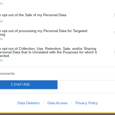
In
 από κοινού με ημεδαπό μέλος της
o opt-out of the Sale of my Personal Data.
στην Άρτα, φρόντιζαν για την περαιτέρω
In
ων ναρκωτικών σε χρήστες στην Άρτα, την
to opt-out of processing my Personal Data for Targeted
 τα Ιωάννινα.
ing.
In
σαν και 4 διακινητές
o opt-out of Collection, Use, Retention, Sale, and/or Sharing
ersonal Data that Is Unrelated with the Purposes for which it
lected.
In
consents
 τη διακίνηση των ναρκωτικών στις παραπάνω
CONFIRM
ρησιμοποιούσαν περιστασιακά διάφορα άτομα,
α, στο πλαίσιο της αστυνομικής επιχείρησης
αν τέσσερις ημεδαποί
(3 άνδρες και γυναίκα)
Data Deletion
Data Access
Privacy Policy
οιήθηκαν ακόμα 8 (7 ημεδαποί και