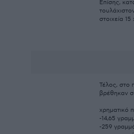
Επίσης, κα
τουλάχιστο
στοιχεία 15
Τέλος, στο 
βρέθηκαν σ
χρηματικό π
-14,65 γραμ
-259 γραμμ