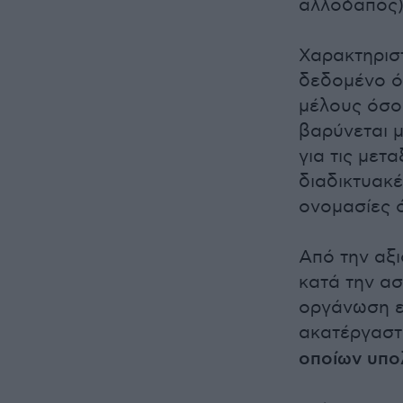
αλλοδαπός)
Χαρακτηρισ
δεδομένο ότ
μέλους όσο
βαρύνεται μ
για τις μετ
διαδικτυακ
ονομασίες 
Από την αξ
κατά την ασ
οργάνωση εμ
ακατέργαστη
οποίων υπο