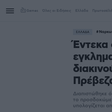
Games
Όλες οι Ειδήσεις
Ελλάδα
Πρωτοσέλι
Ναρκω
ΕΛΛΑΔΑ
Έντεκα
εγκλημ
διακινο
Πρέβεζα
Διαπιστώθηκε ό
το προσδοκώμε
υπολογίζεται α