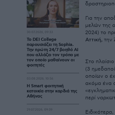
δραστηριοπ
Για την απ
μελών της ο
2024) το πρ
30.07.2026, 09:33
Αττική,
την
Το DEI College
παρουσιάζει τη Sophia.
Την πρώτη 24/7 βοηθό AI
που αλλάζει τον τρόπο με
τον οποίο μαθαίνουν οι
Στο πλαίσι
φοιτητές
(3 ημεδαποί
οποίων ο έ
03.08.2026, 10:56
ακόμα ένα α
Η Smart φοιτητική
«εγκληματι
κατοικία στην καρδιά της
Αθήνας
περί ναρκωτ
29.07.2026, 09:39
Ειδικότερα,