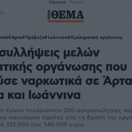
Ελληνικά
English
δα
τικά
Άρτα
Πρέβεζα
Ιωάννινα
Εγκληματική οργάνωση
 συλλήψεις μελών
ατικής οργάνωσης που
ύσε ναρκωτικά σε Άρτα
 και Ιωάννινα
τι έγιναν τουλάχιστον 200 αγοραπωλησίες να
νο οικονομικό όφελος από τη δράση της οργ
πό 325.000 έως 540.000 ευρώ