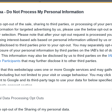
 από 10 μήνες, διάστημα κατά το οποίο,
συστηματικές αστυνομικές ενέργειες,
ma -
Do Not Process My Personal Information
κε η δράση της οργάνωσης, ταυτοποιήθηκαν
to opt-out of the sale, sharing to third parties, or processing of your per
 και ο ρόλος του καθενός.
formation for targeted advertising by us, please use the below opt-out s
r selection. Please note that after your opt-out request is processed y
ικά, προέκυψε ότι αρχηγός της οργάνωσης
eing interest-based ads based on personal information utilized by us or
disclosed to third parties prior to your opt-out. You may separately opt-
ός, ο οποίος είχε συγκροτήσει και εντάξει σε
losure of your personal information by third parties on the IAB’s list of
από και ημεδαπή, συγγενείς του, αποτελώντας
. This information may also be disclosed by us to third parties on the
IA
 της οργάνωσης, δραστηριοποιούμενοι στην
Participants
that may further disclose it to other third parties.
 that this website/app uses one or more Google services and may gath
including but not limited to your visit or usage behaviour. You may click 
 to Google and its third-party tags to use your data for below specifi
ogle consent section.
ω, προμηθεύονταν ναρκωτικές ουσίες και
κοκαΐνη και ακατέργαστη κάνναβη, από τα
l Data Processing Opt Outs
έλη, που διαμένουν στην Αθήνα, καθώς και
ό μέλος στην Πρέβεζα.
o opt-out of the Sharing of my personal data.