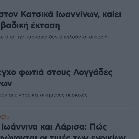
τον Κατσικά Ιωαννίνων, καίει
ιβαδική έκταση
ς από την πυρκαγιά δεν απειλούνται οικίες ή
εγχο φωτιά στους Λογγάδες
νων
δεν απείλησε κατοικημένες περιοχές
2
9
 Ιωάννινα και Λάρισα: Πώς
ώνονται οι τιμές των ενοικίων