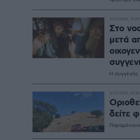
14.07.2026, 15:29
Στο νο
μετά α
οικογε
συγγεν
Η συγγενής 
12.07.2026, 19:34
Οριοθε
δείτε 
Παραμένουν 