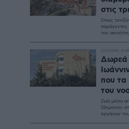
στις τρ
Όπως τονίζο
παράγοντες ό
του ακινήτο
23.07.2026, 13:49
Δωρεά 
Ιωάννι
που τα
του νο
Ζωή μέσα απ
32χρονου στ
οργάνων του