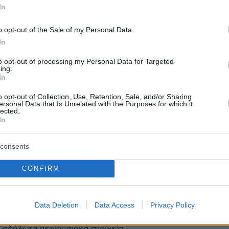
In
o opt-out of the Sale of my Personal Data.
2
In
στηκε φυτεία κάνναβης με 821
λλια στα Ιωάννινα
to opt-out of processing my Personal Data for Targeted
ing.
In
τυνομική επιχείρηση που οργανώθηκε κατασχέθηκαν
ρύλλια
o opt-out of Collection, Use, Retention, Sale, and/or Sharing
ersonal Data that Is Unrelated with the Purposes for which it
lected.
In
1
φθη «εισπράκτορας» σπείρας
consents
νικών απατών, άρπαξαν σχεδόν
CONFIRM
0 ευρώ από ηλικιωμένους σε
να και Μέτσοβο
Data Deletion
Data Access
Privacy Policy
υποψήφια θύματα ότι όφειλαν να εξοφλήσουν δήθεν
α αδήλωτα περιουσιακά στοιχεία