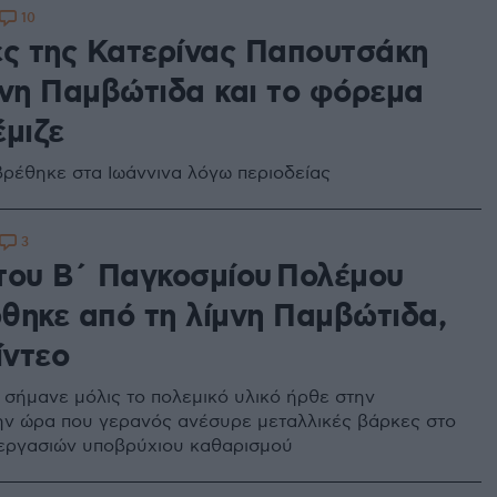
10
ες της Κατερίνας Παπουτσάκη
μνη Παμβώτιδα και το φόρεμα
έμιζε
βρέθηκε στα Ιωάννινα λόγω περιοδείας
3
του Β΄ Παγκοσμίου Πολέμου
θηκε από τη λίμνη Παμβώτιδα,
ίντεο
σήμανε μόλις το πολεμικό υλικό ήρθε στην
την ώρα που γερανός ανέσυρε μεταλλικές βάρκες στο
 εργασιών υποβρύχιου καθαρισμού