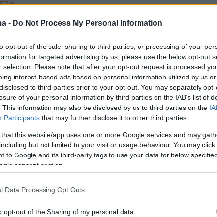
8
9
ίστηκε 14χρονος από δομή στα
ma -
Do Not Process My Personal Information
να
to opt-out of the sale, sharing to third parties, or processing of your per
α συντρέχουν λόγοι οι οποίοι θέτουν την ζωή του σε
formation for targeted advertising by us, please use the below opt-out s
ην ημέρα που εξαφανίστηκε φορούσε μαύρη
r selection. Please note that after your opt-out request is processed y
αύρη μπλούζα και μαύρα παπούτσια
eing interest-based ads based on personal information utilized by us or
disclosed to third parties prior to your opt-out. You may separately opt-
losure of your personal information by third parties on the IAB’s list of
19
. This information may also be disclosed by us to third parties on the
IA
 δυσοσμία στην Παμβώτιδα,
Participants
that may further disclose it to other third parties.
και κυανοβακτήρια στη λίμνη:
 that this website/app uses one or more Google services and may gath
including but not limited to your visit or usage behaviour. You may click 
βίντεο και φωτογραφίες
 to Google and its third-party tags to use your data for below specifi
ogle consent section.
ή του Πάρκου Κατσάρη και κοντά στην πλατεία
πιφάνεια της λίμνης εμφανίζει συσσωρεύσεις
l Data Processing Opt Outs
ν, κυανοβακτηρίων και αφρού, ενώ η έντονη
 αναδύεται σε αρκετά σημεία γίνεται ιδιαίτερα
o opt-out of the Sharing of my personal data.