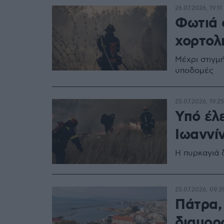
26.07.2026, 19:11
Φωτιά σ
χορτολ
Μέχρι στιγμή
υποδομές
25.07.2026, 19:25
Υπό έλ
Ιωαννί
Η πυρκαγιά 
25.07.2026, 09:3
Πάτρα,
διαμορφ