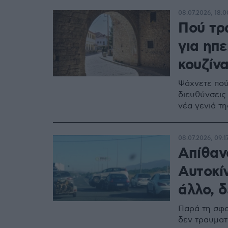
08.07.2026, 18:0
Πού τρ
για ηπε
κουζίν
Ψάχνετε πού
διευθύνσεις
νέα γενιά τ
08.07.2026, 09:1
Απίθαν
Αυτοκί
άλλο, 
Παρά τη σφο
δεν τραυματ