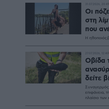
31.07.2026, 20:41
Οι πόζ
στη λί
που αν
Η ηθοποιός 
27.07.2026, 12:40
Οβίδα 
ανασύρ
δείτε β
Συναγερμός 
επιφάνεια, 
πλαίσιο των