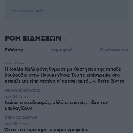
* Υποχρεωτικά πεδία
ΡΟΗ ΕΙΔΗΣΕΩΝ
Ειδήσεις
Δημοφιλή
Σχολιασμένα
πριν 19 λεπτά
Η Ιουλία Καλλιμάνη θύμωσε με θεατή που της πέταξε
λουλούδια στην Ηγουμενίτσα: Του τα επέστρεψε στο
κεφάλι και είπε «εσένα σ' αρέσει αυτό...», δείτε βίντεο
ΜΙΧΑΛΗΣ ΣΤΟΥΚΑΣ
πριν 24 λεπτά
Καλός ο σχεδιασμός, αλλά οι φωτιές... δεν τον
υπολογίζουν
ΣΤΕΛΙΟΣ ΖΩΝΤΟΣ
πριν 25 λεπτά
Όταν το ψέμα τηρεί ωράριο γραφείου