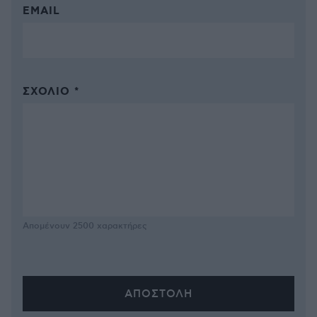
EMAIL
ΣΧΌΛΙΟ *
Απομένουν
2500
χαρακτήρες