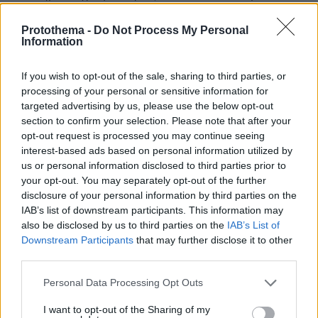
ΑΠΑΝΤΗΣΗ
Protothema -
Do Not Process My Personal
Information
ΣΤ
15.05.2025, 22:06
If you wish to opt-out of the sale, sharing to third parties, or
Να αγιασει το στόμα σου φίλε μου.
processing of your personal or sensitive information for
ΑΠΑΝΤΗΣΗ
targeted advertising by us, please use the below opt-out
section to confirm your selection. Please note that after your
opt-out request is processed you may continue seeing
Ρε σεις...
interest-based ads based on personal information utilized by
15.05.2025, 10:06
us or personal information disclosed to third parties prior to
και αυτό το ένα που πήρε με το γκολ του Μολδαβού
your opt-out. You may separately opt-out of the further
το πήρε...! Πριν το ματς ο ΠΑΟ το έπαιρνε....! Τι
disclosure of your personal information by third parties on the
γράφετε? ΘΑ τρελαθούμε?
IAB’s list of downstream participants. This information may
ΑΠΑΝΤΗΣΗ
also be disclosed by us to third parties on the
IAB’s List of
Downstream Participants
that may further disclose it to other
third parties.
έτσι
Please note that this website/app uses one or more Google
15.05.2025, 03:08
Personal Data Processing Opt Outs
services and may gather and store information including but
bourbon γράφεται, Κώστα, όχι burbon. Κατά τα άλλα
not limited to your visit or usage behaviour. You may click to
I want to opt-out of the Sharing of my
πολύ ωραίο το άρθρο σου. Έτσι είναι η ζωή Κώστα.