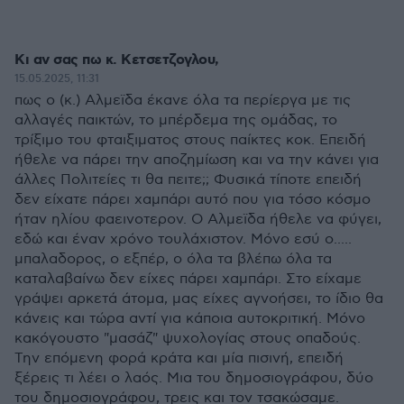
Κι αν σας πω κ. Κετσετζογλου,
15.05.2025, 11:31
πως ο (κ.) Αλμεϊδα έκανε όλα τα περίεργα με τις
αλλαγές παικτών, το μπέρδεμα της ομάδας, το
τρίξιμο του φταιξιματος στους παίκτες κοκ. Επειδή
ήθελε να πάρει την αποζημίωση και να την κάνει για
άλλες Πολιτείες τι θα πειτε;; Φυσικά τίποτε επειδή
δεν είχατε πάρει χαμπάρι αυτό που για τόσο κόσμο
ήταν ηλίου φαεινοτερον. Ο Αλμεϊδα ήθελε να φύγει,
εδώ και έναν χρόνο τουλάχιστον. Μόνο εσύ ο.....
μπαλαδορος, ο εξπέρ, ο όλα τα βλέπω όλα τα
καταλαβαίνω δεν είχες πάρει χαμπάρι. Στο είχαμε
γράψει αρκετά άτομα, μας είχες αγνοήσει, το ίδιο θα
κάνεις και τώρα αντί για κάποια αυτοκριτική. Μόνο
κακόγουστο "μασάζ" ψυχολογίας στους οπαδούς.
Την επόμενη φορά κράτα και μία πισινή, επειδή
ξέρεις τι λέει ο λαός. Μια του δημοσιογράφου, δύο
του δημοσιογράφου, τρεις και τον τσακώσαμε.