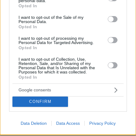
personal data.
grant or deny consent to Google and its third-party tags to
Μία θα χάνεις εσύ, μία θα κερδίζει ο αντίπαλος :)
Opted In
use your data for below specified purposes in below Google
ΑΠΑΝΤΗΣΗ
consent section.
I want to opt-out of the Sale of my
Personal Data.
Ο Κωστας
Opted In
15.05.2025, 09:44
I want to opt-out of processing my
αντε να εχει τελειωσει μεχρι γενικο λυκειο γιατι
Personal Data for Targeted Advertising.
απο σπουδες οσο και να ψαξεις δε βρισκεις
Opted In
τιποτα. Μια ζωη κολαουζος ηταν ο κωστας να
πεσει κανα ψιλο απο το εκαστοτε προεδρο. Τι να
I want to opt-out of Collection, Use,
Retention, Sale, and/or Sharing of my
πρωτοθυμηθουμε απο τον εγκυρο κωστα. Τη petit
Personal Data that Is Unrelated with the
Purposes for which it was collected.
scato, το bob kozonis, τον αλεχαντρο σκλαβενιτη,
Opted In
το αλλο το keith harris η εκεινον που τους
κερναγε σουβλακια οταν εβγαινε απο τη
Google consents
μπουζου? Θες και Bourbon εσυ τωρα..
ΑΠΑΝΤΗΣΗ
CONFIRM
Είναι διαφορετικό
Data Deletion
Data Access
Privacy Policy
14.05.2025, 23:24
Να είσαι χάρτινος. Πλέον αεκ 2014,η ντροπή της