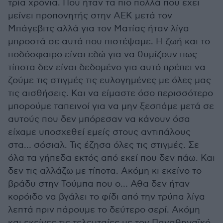
τρία χρόνια. Που ήταν τα πιο πολλά που έχει
μείνει προπονητής στην ΑΕΚ μετά τον
Μπάγεβιτς αλλά για τον Ματίας ήταν λίγα
μπροστά σε αυτά που πιστέψαμε. Η ζωή και το
ποδόσφαιρο είναι εδώ για να θυμίζουν πως
τίποτα δεν είναι δεδομένο για αυτό πρέπει να
ζούμε τις στιγμές τις ευλογημένες με όλες μας
τις αισθήσεις. Και να είμαστε όσο περισσότερο
μπορούμε ταπεινοί για να μην ξεσπάμε μετά σε
αυτούς που δεν μπόρεσαν να κάνουν όσα
είχαμε υποσχεθεί εμείς στους αντιπάλους
στα… σόσιαλ. Τις έζησα όλες τις στιγμές. Σε
όλα τα γήπεδα εκτός από εκεί που δεν πάω. Και
δεν τις αλλάζω με τίποτα. Ακόμη κι εκείνο το
βράδυ στην Τούμπα που ο… Αθα δεν ήταν
κορόιδο να βγάλει το φίδι από την τρύπα λίγα
λεπτά πριν πάρουμε το δεύτερο σερί. Ακόμη
και εκείνες τις τελευταίες με τον Παναθηναϊκό