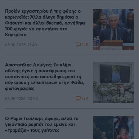
Προϊόν εργαστηρίου ή της φύσης ο
κορωνοϊός; Άλλα έλεγε δημόσια ο
Φάουτσι και άλλα ιδιωτικά, αρνήθηκε
100 φορές να απαντήσει στο
Κογκρέσο
158
06.08.2026, 21:40
Αριστοτέλης Δαμίγος: Σε κλίμα
οδύνης έγινε η αποτέφρωση του
συντονιστή που σκοτώθηκε μετά τη
σύγκρουση ελικοπτέρων στην Ψάθα,
φωτογραφίες
128
06.08.2026, 20:03
Ο Ρόμπι Γουίλιαμς έφυγε, αλλά το
γιγαντιαίο ρομπότ του έμεινε και
«τρομάζει» τους γείτονες