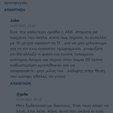
προσφυγιάς.
ΑΠΑΝΤΗΣΗ
John
14.05.2025, 23:42
Ειχε την καλυτερη ομαδα η ΑΕΚ..σταματα ρε
καημενε την πιπιλα..κοιτα πως πηρατε το κυπελλο
με 10 μετρα οφσαιντ το 17 ...για να μην μιλησουμε
για το οτι ενω εισασταν τιμωρημενοι...γνωριζατε
οτι θα αλλαζε η φαση και ειχατε τυπωμενα
εισιτηρια.Ακομα και περσυ στην λαμια 20 λεπτα
καθυστερηση κρατηθηκαν για να
ισοφαρισετε...μην μιλας πια ...χαλιφης στην θεση
του χαλιφη ηθελες να γινεις.
ΑΠΑΝΤΗΣΗ
@john
15.05.2025, 00:13
Μην ξοδεύεσαι με δαύτους, Έτσι τους είπαν να
λένε, έτσι λένε. Κάνε αυτό που έκανα κι εγώ: