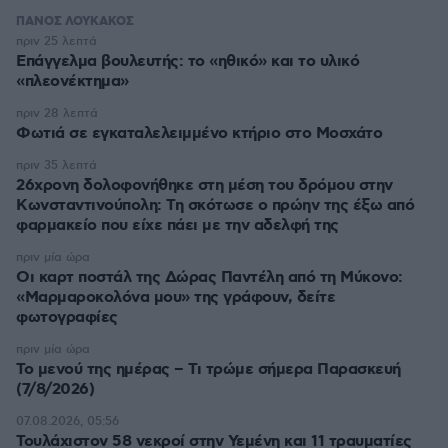
ΠΑΝΟΣ ΛΟΥΚΑΚΟΣ
πριν 25 λεπτά
Επάγγελμα βουλευτής: το «ηθικό» και το υλικό
«πλεονέκτημα»
πριν 28 λεπτά
Φωτιά σε εγκαταλελειμμένο κτήριο στο Μοσχάτο
πριν 35 λεπτά
26χρονη δολοφονήθηκε στη μέση του δρόμου στην
Κωνσταντινούπολη: Τη σκότωσε ο πρώην της έξω από
φαρμακείο που είχε πάει με την αδελφή της
πριν μία ώρα
Οι καρτ ποστάλ της Δώρας Παντέλη από τη Μύκονο:
«Μαρμαροκολόνα μου» της γράφουν, δείτε
φωτογραφίες
πριν μία ώρα
Το μενού της ημέρας – Τι τρώμε σήμερα Παρασκευή
(7/8/2026)
07.08.2026, 05:56
Τουλάχιστον 58 νεκροί στην Υεμένη και 11 τραυματίες