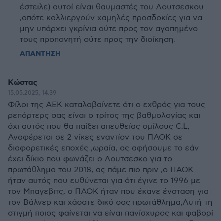
έστειλε) αυτοί είναι θαυμαστές του Λουτσεσκου
,οπότε καλλιεργούν χαμηλές προσδοκίες για να
μην υπάρχει γκρίνια ούτε προς τον αγαπημένο
τους προπονητή ούτε προς την διοίκηση.
ΑΠΑΝΤΗΣΗ
Κώστας
15.05.2025, 14:39
Φίλοι της ΑΕΚ καταλαβαίνετε ότι ο εχθρός για τους
ρεπόρτερς σας είναι ο τρίτος της βαθμολογίας και
όχι αυτός που θα παίξει απευθείας ομίλους C.L;
Αναφέρεται σε 2 νίκες εναντίον του ΠΑΟΚ σε
διαφορετικές εποχές ,ωραία, ας αφήσουμε το εάν
έχει δίκιο που φωνάζει ο Λουτσεσκο για το
πρωτάθλημα του 2018, ας πάμε πιο πριν ,ο ΠΑΟΚ
ήταν αυτός που ευθύνεται για ότι έγινε το 1996 με
τον Μπαγεβιτς, ο ΠΑΟΚ ήταν που έκανε ένσταση για
τον Βάλνερ και χάσατε δικό σας πρωτάθλημα;Αυτή τη
στιγμή ποιος φαίνεται να είναι πανίσχυρος και φαβορί