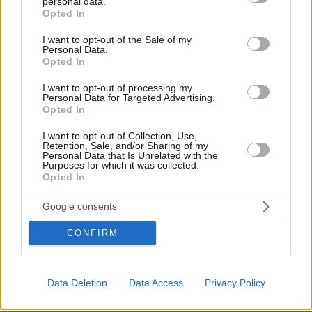
personal data.
grant or deny consent to Google and its third-party tags to
ΦΟΡΤΩΣΗ ΠΕΡΙΣΣΟΤΕΡΩΝ ΣΧΟΛΙΩΝ
Opted In
use your data for below specified purposes in below Google
consent section.
I want to opt-out of the Sale of my
Personal Data.
Opted In
ΠΡΟΣΘΗΚΗ ΣΧΟΛΙΟΥ
I want to opt-out of processing my
Personal Data for Targeted Advertising.
ΌΝΟΜΑ *
Opted In
I want to opt-out of Collection, Use,
Retention, Sale, and/or Sharing of my
Personal Data that Is Unrelated with the
Purposes for which it was collected.
Opted In
EMAIL
Google consents
CONFIRM
ΣΧΌΛΙΟ *
Data Deletion
Data Access
Privacy Policy