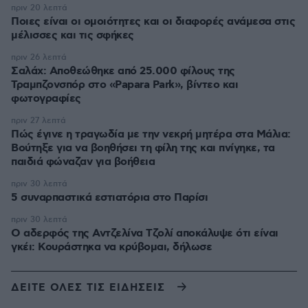
πριν 20 λεπτά
Ποιες είναι οι ομοιότητες και οι διαφορές ανάμεσα στις
μέλισσες και τις σφήκες
πριν 26 λεπτά
Σαλάχ: Αποθεώθηκε από 25.000 φίλους της
Τραμπζονσπόρ στο «Papara Park», βίντεο και
φωτογραφίες
πριν 27 λεπτά
Πώς έγινε η τραγωδία με την νεκρή μητέρα στα Μάλια:
Βούτηξε για να βοηθήσει τη φίλη της και πνίγηκε, τα
παιδιά φώναζαν για βοήθεια
πριν 30 λεπτά
5 συναρπαστικά εστιατόρια στο Παρίσι
πριν 30 λεπτά
Ο αδερφός της Αντζελίνα Τζολί αποκάλυψε ότι είναι
γκέι: Κουράστηκα να κρύβομαι, δήλωσε
ΔΕΙΤΕ ΟΛΕΣ ΤΙΣ ΕΙΔΗΣΕΙΣ