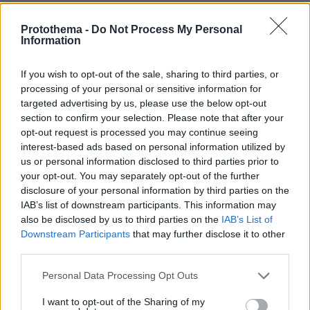
Protothema -
Do Not Process My Personal
Μπαγιάτης Χρήστος
Information
08.07.2026, 21:49
Στη ζωή, στη δουλειά, στην πολιτική, στην
If you wish to opt-out of the sale, sharing to third parties, or
γεωπολιτική, στη γεωστρατηγικη δεν έχει σημασία
processing of your personal or sensitive information for
εάν η άποψή σου συνάδει με το δίκαιο ή όχι. Σημασία
targeted advertising by us, please use the below opt-out
έχει, εάν διαθέτεις την ισχύ να την επιβάλλεις. Όλα
section to confirm your selection. Please note that after your
τα άλλα είναι εκθέσεις για το σχολείο.
opt-out request is processed you may continue seeing
interest-based ads based on personal information utilized by
ΑΠΑΝΤΗΣΗ
us or personal information disclosed to third parties prior to
your opt-out. You may separately opt-out of the further
Ο ρουτε μου θυμίζει τον δικό μας τζιτζικωστα!!!
disclosure of your personal information by third parties on the
08.07.2026, 21:16
IAB’s list of downstream participants. This information may
Μέσα η ουρά μην χαλάσουμε την προσωπική μας
also be disclosed by us to third parties on the
IAB’s List of
εικόνα..... και μην τους ζορίζετε για να μην σπάσει το
Downstream Participants
that may further disclose it to other
third parties.
πρόσωπο τους απο τις ρυτίδες!!!
ΑΠΑΝΤΗΣΗ
Please note that this website/app uses one or more Google
Personal Data Processing Opt Outs
services and may gather and store information including but
not limited to your visit or usage behaviour. You may click to
I want to opt-out of the Sharing of my