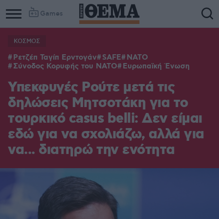
Games
ΚΟΣΜΟΣ
Ρετζέπ Ταγίπ Ερντογάν
SAFE
NATO
Σύνοδος Κορυφής του ΝΑΤΟ
Ευρωπαϊκή Ένωση
Υπεκφυγές Ρούτε μετά τις
δηλώσεις Μητσοτάκη για το
τουρκικό casus belli: Δεν είμαι
εδώ για να σχολιάζω, αλλά για
να... διατηρώ την ενότητα