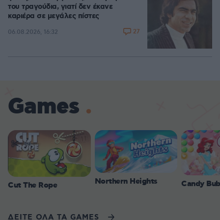
του τραγούδια, γιατί δεν έκανε
καριέρα σε μεγάλες πίστες
27
06.08.2026, 16:32
Games
Northern Heights
Candy Bub
Cut The Rope
ΔΕΙΤΕ ΟΛΑ ΤΑ GAMES