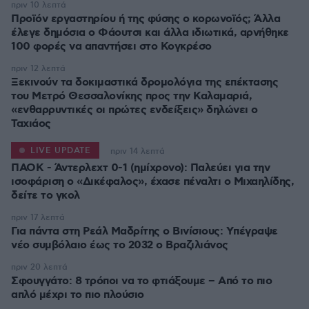
πριν 10 λεπτά
Προϊόν εργαστηρίου ή της φύσης ο κορωνοϊός; Άλλα
έλεγε δημόσια ο Φάουτσι και άλλα ιδιωτικά, αρνήθηκε
100 φορές να απαντήσει στο Κογκρέσο
πριν 12 λεπτά
Ξεκινούν τα δοκιμαστικά δρομολόγια της επέκτασης
του Μετρό Θεσσαλονίκης προς την Καλαμαριά,
«ενθαρρυντικές οι πρώτες ενδείξεις» δηλώνει ο
Ταχιάος
LIVE UPDATE
πριν 14 λεπτά
ΠΑΟΚ - Άντερλεχτ 0-1 (ημίχρονο): Παλεύει για την
ισοφάριση ο «Δικέφαλος», έχασε πέναλτι ο Μιχαηλίδης,
πριν 17 λεπτά
Για πάντα στη Ρεάλ Μαδρίτης ο Βινίσιους: Yπέγραψε
νέο συμβόλαιο έως το 2032 ο Βραζιλιάνος
πριν 20 λεπτά
Σφουγγάτο: 8 τρόποι να το φτιάξουμε – Από το πιο
απλό μέχρι το πιο πλούσιο