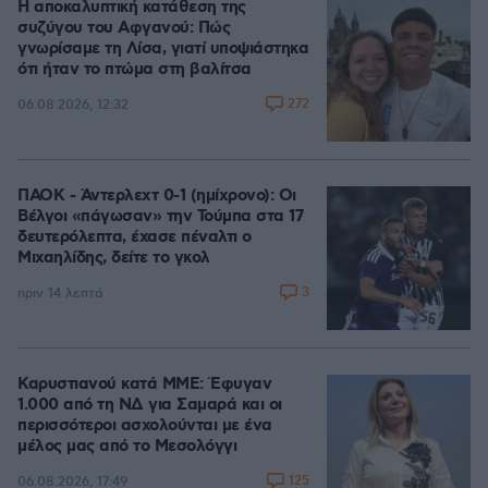
Η αποκαλυπτική κατάθεση της
συζύγου του Αφγανού: Πώς
γνωρίσαμε τη Λίσα, γιατί υποψιάστηκα
ότι ήταν το πτώμα στη βαλίτσα
272
06.08.2026, 12:32
ΠΑΟΚ - Άντερλεχτ 0-1 (ημίχρονο): Οι
Βέλγοι «πάγωσαν» την Τούμπα στα 17
δευτερόλεπτα, έχασε πέναλτι ο
Μιχαηλίδης, δείτε το γκολ
3
πριν 14 λεπτά
Καρυστιανού κατά ΜΜΕ: Έφυγαν
1.000 από τη ΝΔ για Σαμαρά και οι
περισσότεροι ασχολούνται με ένα
μέλος μας από το Μεσολόγγι
125
06.08.2026, 17:49