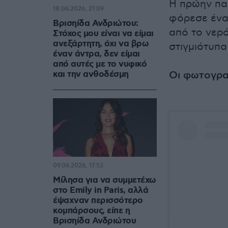
Η πρώην παί
18.06.2026, 21:09
φόρεσε ένα 
Βρισηίδα Ανδριώτου:
από το νερό
Στόχος μου είναι να είμαι
ανεξάρτητη, όχι να βρω
στιγμιότυπα
έναν άντρα, δεν είμαι
από αυτές με το νυφικό
και την ανθοδέσμη
Οι φωτογρα
09.06.2026, 17:53
Μίλησα για να συμμετέχω
στο Emily in Paris, αλλά
έψαχναν περισσότερο
κομπάρσους, είπε η
Βρισηίδα Ανδριώτου