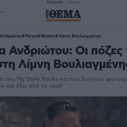
Ελληνικά
English
δα
 Ανδριώτου
Μαγιό
Μπικίνι
Λίμνη Βουλιαγμένης
α Ανδριώτου: Οι πόζες 
 στη Λίμνη Βουλιαγμένη
α του My Style Rocks και του Survivor φωτο
σα και έξω από το νερό