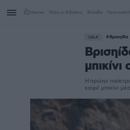
Games
Όλες οι Ειδήσεις
Ελλάδα
Πρωτοσέλι
Βρισηίδα
GALA
Βρισηίδ
μπικίνι
Η
πρώην παίκτρι
καφέ μπικίνι μέ