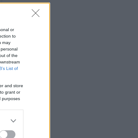
sonal or
ection to
ou may
 personal
out of the
 downstream
B’s List of
er and store
to grant or
ed purposes