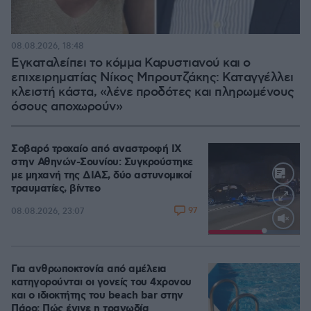
08.08.2026, 18:48
Εγκαταλείπει το κόμμα Καρυστιανού και ο
επιχειρηματίας Νίκος Μπρουτζάκης: Καταγγέλλει
κλειστή κάστα, «λένε προδότες και πληρωμένους
όσους αποχωρούν»
Σοβαρό τροχαίο από αναστροφή ΙΧ
στην Αθηνών-Σουνίου: Συγκρούστηκε
με μηχανή της ΔΙΑΣ, δύο αστυνομικοί
τραυματίες, βίντεο
97
08.08.2026, 23:07
Loaded
:
100.00%
Για ανθρωποκτονία από αμέλεια
κατηγορούνται οι γονείς του 4χρονου
και ο ιδιοκτήτης του beach bar στην
Πάρο: Πώς έγινε η τραγωδία