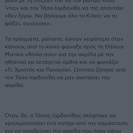
μου» με τη σύζυγό του να τον ρωτάει «πού
'ντο;» και τον Τάσο Ιορδανίδη να της απαντάει
«δεν ξέρω. Να βάλουμε όλο το Κιλκίς να το
ψάξει, συνέχισε».
Τα πράγματα, μάλιστα, έγιναν χειρότερα όταν
κάποιος από το κοινό φώναξε προς τη Θάλεια
Ματίκα «δίπλα σου» για την ακρίδα με την
ηθοποιό να πετάγεται όρθια και να φωνάζει
«Τι; Χριστός και Παναγία». Ωστόσο ζήτησε από
τον Τάσο Ιορδανίδη να μην σκοτώσει την
ακρίδα.
Όταν, δε, ο Τάσος Ιορδανίδης σκέφτηκε να
χρησιμοποιήσει ένα ποτήρι από την παράσταση
για να παγιδεύσει την ακρίδα που ήταν πάνω