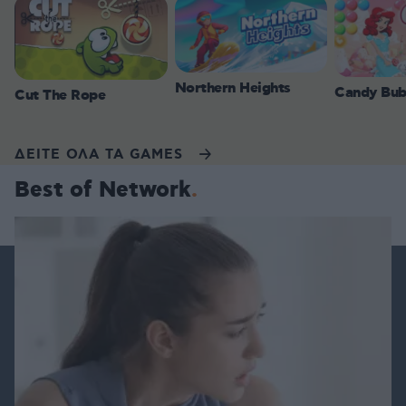
Northern Heights
Candy Bub
Cut The Rope
ΔΕΙΤΕ ΟΛΑ ΤΑ GAMES
Best of Network