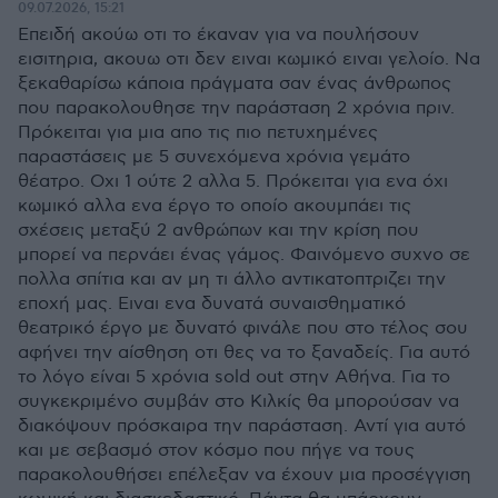
09.07.2026, 15:21
Επειδή ακούω οτι το έκαναν για να πουλήσουν
εισιτηρια, ακουω οτι δεν ειναι κωμικό ειναι γελοίο. Να
ξεκαθαρίσω κάποια πράγματα σαν ένας άνθρωπος
που παρακολουθησε την παράσταση 2 χρόνια πριν.
Πρόκειται για μια απο τις πιο πετυχημένες
παραστάσεις με 5 συνεχόμενα χρόνια γεμάτο
θέατρο. Οχι 1 ούτε 2 αλλα 5. Πρόκειται για ενα όχι
κωμικό αλλα ενα έργο το οποίο ακουμπάει τις
σχέσεις μεταξύ 2 ανθρώπων και την κρίση που
μπορεί να περνάει ένας γάμος. Φαινόμενο συχνο σε
πολλα σπίτια και αν μη τι άλλο αντικατοπτριζει την
εποχή μας. Ειναι ενα δυνατά συναισθηματικό
θεατρικό έργο με δυνατό φινάλε που στο τέλος σου
αφήνει την αίσθηση οτι θες να το ξαναδείς. Για αυτό
το λόγο είναι 5 χρόνια sold out στην Αθήνα. Για το
συγκεκριμένο συμβάν στο Κιλκίς θα μπορούσαν να
διακόψουν πρόσκαιρα την παράσταση. Αντί για αυτό
και με σεβασμό στον κόσμο που πήγε να τους
παρακολουθήσει επέλεξαν να έχουν μια προσέγγιση