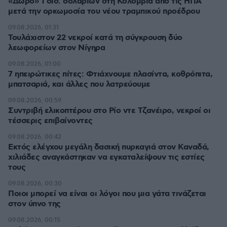
«Δώρο» 1 δισ. δολαρίων στη Κολομβία από τις ΗΠΑ
μετά την ορκωμοσία του νέου τραμπικού προέδρου
09.08.2026, 01:31
Τουλάχιστον 22 νεκροί κατά τη σύγκρουση δύο
λεωφορείων στον Νίγηρα
09.08.2026, 01:00
7 ηπειρώτικες πίτες: Φτιάχνουμε πλασίντα, κοθρόπιτα,
μπατσαριά, και άλλες που λατρεύουμε
09.08.2026, 00:59
Συντριβή ελικοπτέρου στο Ρίο ντε Τζανέιρο, νεκροί οι
τέσσερις επιβαίνοντες
09.08.2026, 00:42
Εκτός ελέγχου μεγάλη δασική πυρκαγιά στον Καναδά,
χιλιάδες αναγκάστηκαν να εγκαταλείψουν τις εστίες
τους
09.08.2026, 00:30
Ποιοι μπορεί να είναι οι λόγοι που μια γάτα τινάζεται
στον ύπνο της
09.08.2026, 00:15