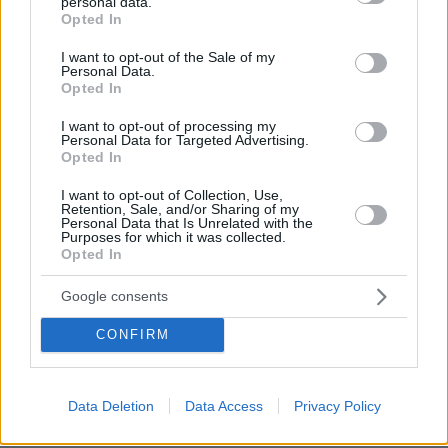
personal data.
grant or deny consent to Google and its third-party tags to
Όσοι θίγονται από την αντίδραση των ηθοποιών
Opted In
use your data for below specified purposes in below Google
09.07.2026, 12:30
consent section.
I want to opt-out of the Sale of my
Σίγουρα είναι κάτι παππούδια 50+ αποτυχημένοι στη
Personal Data.
ζωή που κρίνουν αρνητικά του άλλους για το
Opted In
οτιδήποτε. Οι επιτυχημένοι δεν ασχολούνται με
τέτοια.
I want to opt-out of processing my
Personal Data for Targeted Advertising.
ΑΠΑΝΤΗΣΗ
Opted In
I want to opt-out of Collection, Use,
τι λες τωρα!
Retention, Sale, and/or Sharing of my
09.07.2026, 13:35
Personal Data that Is Unrelated with the
Purposes for which it was collected.
Εσυ γιατι ασχολεισαι? Σε ποια κατηγορια εισαι?
Opted In
Στα παππουδια η στους αποτυχημενους?
ΑΠΑΝΤΗΣΗ
Google consents
Άσε μας ρε μπάρμπα
CONFIRM
09.07.2026, 16:20
Πήγαινε παίξε και εσύ καμία πρέφα στο
καφενείο με τον άλλον πιο πάνω
Data Deletion
Data Access
Privacy Policy
ΑΠΑΝΤΗΣΗ