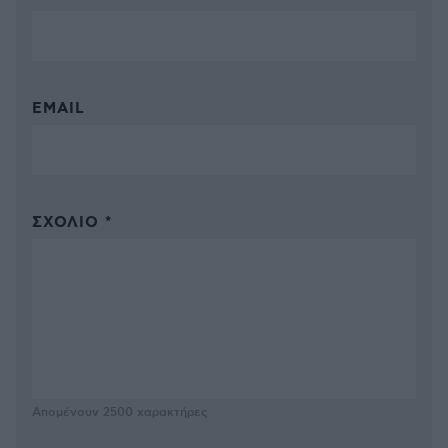
EMAIL
ΣΧΌΛΙΟ *
Απομένουν
2500
χαρακτήρες