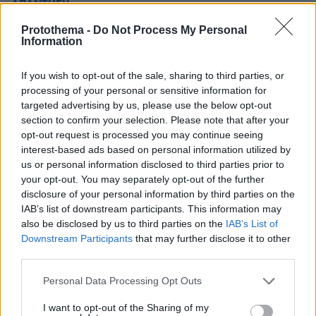
ΑΠΑΝΤΗΣΗ
Protothema -
Do Not Process My Personal
Information
μαρκετινγκ
09.07.2026, 13:58
If you wish to opt-out of the sale, sharing to third parties, or
ευκαιρία είναι να παίξει στις ειδήσεις, ώστε να
processing of your personal or sensitive information for
γεμίζουν στην περιοδεία. Καλή τους επιτυχία, αλλά
targeted advertising by us, please use the below opt-out
προσωπικά βρίσκω το έργο πολύ μέτριο ακόμα και για
section to confirm your selection. Please note that after your
το θέρος..
opt-out request is processed you may continue seeing
ΑΠΑΝΤΗΣΗ
interest-based ads based on personal information utilized by
us or personal information disclosed to third parties prior to
your opt-out. You may separately opt-out of the further
disclosure of your personal information by third parties on the
IAB’s list of downstream participants. This information may
Σαχλαμάρες
also be disclosed by us to third parties on the
IAB’s List of
09.07.2026, 12:51
Downstream Participants
that may further disclose it to other
Η άλλη να κοψει το τσιγάρο, η φωνή της έχει γίνει
third parties.
σαν του βελιγκέγκα.
Please note that this website/app uses one or more Google
Personal Data Processing Opt Outs
ΑΠΑΝΤΗΣΗ
services and may gather and store information including but
not limited to your visit or usage behaviour. You may click to
I want to opt-out of the Sharing of my