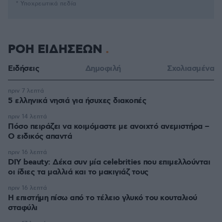
* Υποχρεωτικά πεδία
ΡΟΗ ΕΙΔΗΣΕΩΝ
Ειδήσεις
Δημοφιλή
Σχολιασμένα
πριν 7 λεπτά
5 ελληνικά νησιά για ήσυχες διακοπές
πριν 14 λεπτά
Πόσο πειράζει να κοιμόμαστε με ανοιχτό ανεμιστήρα –
Ο ειδικός απαντά
πριν 16 λεπτά
DIY beauty: Δέκα συν μία celebrities που επιμελλούνται
οι ίδιες τα μαλλιά και το μακιγιάζ τους
πριν 16 λεπτά
Η επιστήμη πίσω από το τέλειο γλυκό του κουταλιού
σταφύλι