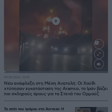
Loaded
:
100.00%
09.08.2026, 12:09
Νέα ανάφλεξη στη Μέση Ανατολή: Οι Χούθι
χτύπησαν εγκατάσταση της Aramco, το Ιράν βάζει
πιο σκληρούς όρους για τα Στενά του Ορμούζ
Το σπίτι του τρόμου στο Άινταχο: Η