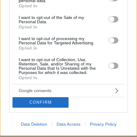
personal data.
08.07.2026, 16:15
grant or deny consent to Google and its third-party tags to
Opted In
Με τους τραμπουκισμούς στο αεροδρόμιο τι έγινε;
use your data for below specified purposes in below Google
τώρα πουλάνε πάλι θεσμικότητα;
consent section.
I want to opt-out of the Sale of my
Personal Data.
ΑΠΑΝΤΗΣΗ
Opted In
I want to opt-out of processing my
Στη φωτογραφία του...
Personal Data for Targeted Advertising.
Opted In
08.07.2026, 16:12
...γιατί κοιτάει αλλού; Δεν του είπαν από που τον
I want to opt-out of Collection, Use,
φωτογραφίζουν;
Retention, Sale, and/or Sharing of my
Personal Data that Is Unrelated with the
ΑΠΑΝΤΗΣΗ
Purposes for which it was collected.
Opted In
Google consents
ντροπη
CONFIRM
08.07.2026, 15:46
ντραπηκε και η ντροπη ρε μαλακα αυγενακη
σταματαααααααααααααααααααααααααααα
Data Deletion
Data Access
Privacy Policy
ΑΠΑΝΤΗΣΗ