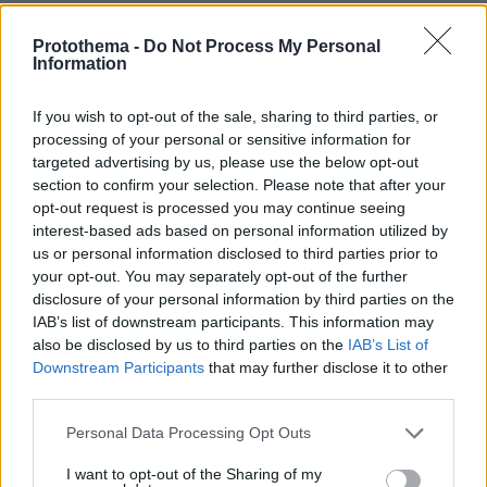
Βασίλης Βήχος
Protothema -
Do Not Process My Personal
09.07.2026, 06:17
Information
Σε όλη την Ευρώπη γίνεται λόγος ότι
εξυπηρετεί συγκεκριμένα πολιτικά
If you wish to opt-out of the sale, sharing to third parties, or
συμφέροντα. Το ίδιο ήρθε να κάνει και στην
processing of your personal or sensitive information for
Ελλάδα και το κάνει με μεγάλη συνέπεια.
targeted advertising by us, please use the below opt-out
section to confirm your selection. Please note that after your
ΑΠΑΝΤΗΣΗ
opt-out request is processed you may continue seeing
interest-based ads based on personal information utilized by
Βασίλης Βήχος
us or personal information disclosed to third parties prior to
your opt-out. You may separately opt-out of the further
08.07.2026, 18:30
disclosure of your personal information by third parties on the
Στις Εθνικές εκλογές ψηφίζουν οι Έλληνες και
IAB’s list of downstream participants. This information may
όχι η Ρουμάνα. Αυτά τα τρελά και περίεργα
also be disclosed by us to third parties on the
IAB’s List of
που κάνει εδώ, να πάει να τα κάνει στην χώρα
Downstream Participants
that may further disclose it to other
της.
third parties.
ΑΠΑΝΤΗΣΗ
Please note that this website/app uses one or more Google
Personal Data Processing Opt Outs
services and may gather and store information including but
α καλά
not limited to your visit or usage behaviour. You may click to
I want to opt-out of the Sharing of my