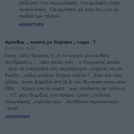
σύζυγος του Αυγουλάκη . Για φυλακή είσαι
Αυγουλάκη . Για φυλακή με όσα λες για τα
παιδιά των άλλων .
ΑΠΑΝΤΗΣΗ
Αραχθος ,, καποτε με Κυριακο ,, τωρα ..?
08.07.2026, 18:08
Εχεις πολυ θρασος !!...η το κανεις για να δεις
αντιδρασεις ! ...Δεν φταις εσυ .. ο Κυριακος φταιει
...Απο το επεισοδιο στο αεροδρομιο , επρεπε να σε
διωξει ,, αλλα μαλλον ξερεις πολλα !....Εσυ και κατι
αλλοι , ειστε βαριδια στη Ν.Δ. και θα πεσει κατω απο
28% .... Κριμα για τη χωρα ...μας στελνετε σε αλλους
... Υ.Γ. μου θυμιζεις τον τσιπρα -ζηκο ...τελειως
αχαμπαρος ,,ντροπη σου ...εκτιθεσαι περισσοτερο
..ουστ ...
ΑΠΑΝΤΗΣΗ