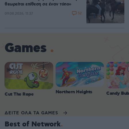
θεωρείται επίθεση σε έναν τόπο»
52
09.08.2026, 11:37
Games
Northern Heights
Candy Bub
Cut The Rope
ΔΕΙΤΕ ΟΛΑ ΤΑ GAMES
Best of Network