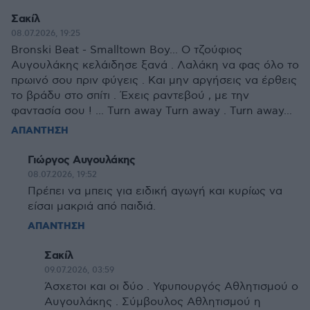
Σακίλ
08.07.2026, 19:25
Bronski Beat - Smalltown Boy... Ο τζούφιος
Αυγουλάκης κελάιδησε ξανά . Λαλάκη να φας όλο το
πρωινό σου πριν φύγεις . Και μην αργήσεις να έρθεις
το βράδυ στο σπίτι . Έχεις ραντεβού , με την
φαντασία σου ! ... Turn away Turn away . Turn away...
ΑΠΑΝΤΗΣΗ
Γιώργος Αυγουλάκης
08.07.2026, 19:52
Πρέπει να μπεις για ειδική αγωγή και κυρίως να
είσαι μακριά από παιδιά.
ΑΠΑΝΤΗΣΗ
Σακίλ
09.07.2026, 03:59
Άσχετοι και οι δύο . Υφυπουργός Αθλητισμού ο
Αυγουλάκης . Σύμβουλος Αθλητισμού η