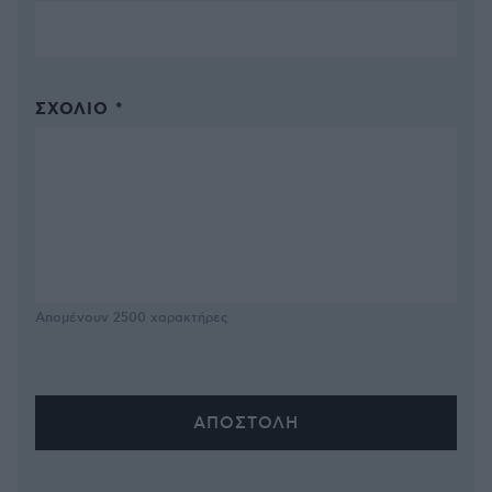
ΣΧΌΛΙΟ *
Απομένουν
2500
χαρακτήρες