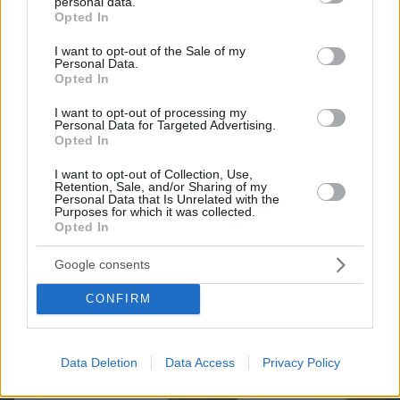
personal data.
grant or deny consent to Google and its third-party tags to
Opted In
use your data for below specified purposes in below Google
consent section.
I want to opt-out of the Sale of my
Personal Data.
Opted In
I want to opt-out of processing my
Personal Data for Targeted Advertising.
Opted In
I want to opt-out of Collection, Use,
Retention, Sale, and/or Sharing of my
Personal Data that Is Unrelated with the
08.08.2026, 14:31
Purposes for which it was collected.
Τι θα συμβεί αν πίνουμε ένα σφηνάκι ελαιόλαδο
Opted In
κάθε μέρα – Απαντά η Λίνσει που το δοκίμασε για
2 εβδομάδες
Google consents
CONFIRM
Data Deletion
Data Access
Privacy Policy