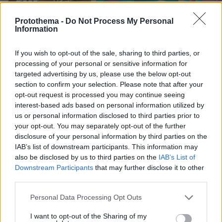
Protothema -
Do Not Process My Personal
Information
Northern Heights
Candy Bub
Cut The Rope
If you wish to opt-out of the sale, sharing to third parties, or
processing of your personal or sensitive information for
targeted advertising by us, please use the below opt-out
ΔΕΙΤΕ ΟΛΑ ΤΑ GAMES
section to confirm your selection. Please note that after your
opt-out request is processed you may continue seeing
Best of Network
interest-based ads based on personal information utilized by
us or personal information disclosed to third parties prior to
your opt-out. You may separately opt-out of the further
disclosure of your personal information by third parties on the
IAB’s list of downstream participants. This information may
also be disclosed by us to third parties on the
IAB’s List of
Downstream Participants
that may further disclose it to other
third parties.
Please note that this website/app uses one or more Google
Personal Data Processing Opt Outs
services and may gather and store information including but
not limited to your visit or usage behaviour. You may click to
I want to opt-out of the Sharing of my