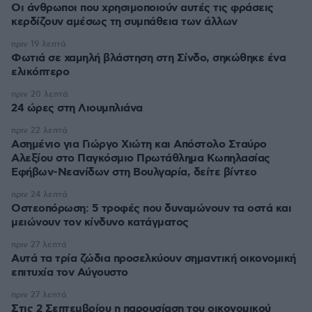
Οι άνθρωποι που χρησιμοποιούν αυτές τις φράσεις
κερδίζουν αμέσως τη συμπάθεια των άλλων
πριν 19 λεπτά
Φωτιά σε χαμηλή βλάστηση στη Σίνδο, σηκώθηκε ένα
ελικόπτερο
πριν 20 λεπτά
24 ώρες στη Λιουμπλιάνα
πριν 22 λεπτά
Ασημένιο για Γιώργο Χιώτη και Απόστολο Σταύρο
Αλεξίου στο Παγκόσμιο Πρωτάθλημα Κωπηλασίας
Εφήβων-Νεανίδων στη Βουλγαρία, δείτε βίντεο
πριν 24 λεπτά
Οστεοπόρωση: 5 τροφές που δυναμώνουν τα οστά και
μειώνουν τον κίνδυνο κατάγματος
πριν 27 λεπτά
Αυτά τα τρία ζώδια προσελκύουν σημαντική οικονομική
επιτυχία τον Αύγουστο
πριν 27 λεπτά
Στις 2 Σεπτεμβρίου η παρουσίαση του οικονομικού