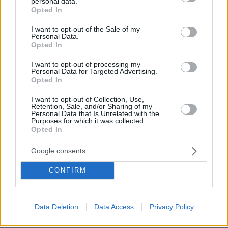
personal data.
grant or deny consent to Google and its third-party tags to
«Κάτι απέσπασε την προσοχή του οδηγού»:
Opted In
use your data for below specified purposes in below Google
Πραγματογνώμονας επιχειρεί να ρίξει φως στα αίτια
consent section.
του δυστυχήματος στις Σέρρες
I want to opt-out of the Sale of my
Personal Data.
Opted In
πριν 23 λεπτά
«Άξιζε να θέσουμε σε κίνδυνο μια οικογένεια λύκων,
I want to opt-out of processing my
για να σώσουμε έναν σκύλο; Όχι» λέει ο ερευνητής
Personal Data for Targeted Advertising.
μετά τις επικρίσεις για τον θάνατο του λευκού
Opted In
κουταβιού
I want to opt-out of Collection, Use,
πριν 23 λεπτά
Retention, Sale, and/or Sharing of my
Αποστολή στη Χίο: Ένα 24ωρο στην πόλη της
Personal Data that Is Unrelated with the
Purposes for which it was collected.
Opted In
πριν 25 λεπτά
Τρία μέτωπα «κόκκινου συναγερμού» για τη ναυτιλία:
Εκρήξεις στο Ορμούζ, νέες επιθέσεις στην Υεμένη και
Google consents
πλήγματα σε πλοία στην Οδησσό
CONFIRM
ΔΕΙΤΕ ΟΛΕΣ ΤΙΣ ΕΙΔΗΣΕΙΣ
Data Deletion
Data Access
Privacy Policy