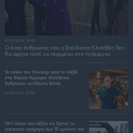
07.08.2026, 14:00
Ο ένας άνθρωπος που η βασίλισσα Ελισάβετ δεν
θα άφηνε ποτέ να περιμένει στο τηλέφωνο
To video του Travel.gr από το ταξίδι
στα Βόρεια Άγραφα: Φιλόξενοι
Άνθρωποι, ανόθευτη Φύση
07.08.2026, 12:38
14+1 λόγοι που αξίζει να ζήσεις το
επετειακό τριήμερο των 15 χρόνων του