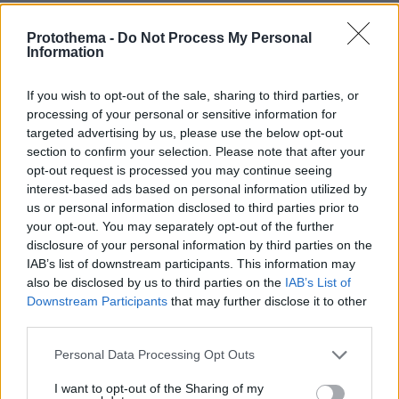
πριν 6 λεπτά
Protothema -
Do Not Process My Personal
Linktour ALUMI: Το πιο έξυπνο αυτοκίνητο της πόλης σε
Information
τιμή έκπληξη - Δείτε το video
If you wish to opt-out of the sale, sharing to third parties, or
πριν 7 λεπτά
Επέστρεψε στη Ζάλγκιρις ο Κίναν Έβανς αλλά πάει
processing of your personal or sensitive information for
δανεικός Λόντον Λάιονς, βίντεο
targeted advertising by us, please use the below opt-out
section to confirm your selection. Please note that after your
πριν 8 λεπτά
opt-out request is processed you may continue seeing
Μπουγιουρντί: Πώς ένα «ραβασάκι» έγινε ο πιο
interest-based ads based on personal information utilized by
καυτερός μεζές της Θεσσαλονίκης
us or personal information disclosed to third parties prior to
πριν 8 λεπτά
your opt-out. You may separately opt-out of the further
Τέλος οι πινακίδες αυτοκινήτων στην Ελλάδα
disclosure of your personal information by third parties on the
IAB’s list of downstream participants. This information may
πριν 8 λεπτά
also be disclosed by us to third parties on the
IAB’s List of
Όταν η θωρακισμένη BMW δεν κατάφερε να
Downstream Participants
that may further disclose it to other
προστατεύσει τον Ζαμπούνη από τις σφαίρες
third parties.
πριν 17 λεπτά
10 συμβουλές για να διατηρείτε τα ρούχα σας σαν
Please note that this website/app uses one or more Google
Personal Data Processing Opt Outs
καινούργια
services and may gather and store information including but
not limited to your visit or usage behaviour. You may click to
I want to opt-out of the Sharing of my
πριν 23 λεπτά