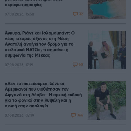
αεροφωτογραφίες
32
07.08.2026, 15:58
Άγκυρα, Ριάντ και Ισλαμαμπάντ: Ο
νέος ισχυρός άξονας στη Μέση
Ανατολή ανοίγει τον δρόμο για το
«ισλαμικό ΝΑΤΟ», τι σημαίνει η
συμφωνία της Μέκκας
60
07.08.2026, 17:19
«Δεν το πιστεύουμε», λένε οι
Αμερικανοί που υιοθέτησαν τον
Αφγανό στη Λέσβο - Η αρχική εκδοχή
για το φονικό στην Κυψέλη και η
σιωπή στην απολογία
366
07.08.2026, 07:19