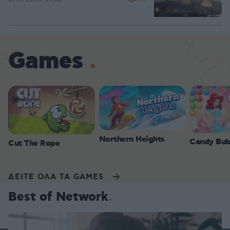
Games
Northern Heights
Candy Bub
Cut The Rope
ΔΕΙΤΕ ΟΛΑ ΤΑ GAMES
Best of Network