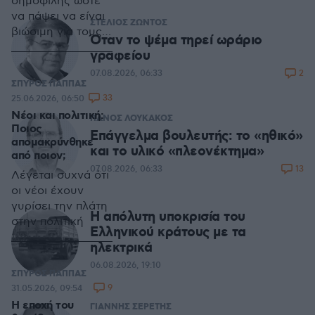
δημοφιλής ώστε
να πάψει να είναι
ΣΤΕΛΙΟΣ ΖΩΝΤΟΣ
βιώσιμη για τους
Όταν το ψέμα τηρεί ωράριο
ίδιους τους
γραφείου
κατοίκους της;
2
07.08.2026, 06:33
ΣΠΥΡΟΣ ΠΑΠΠΑΣ
33
25.06.2026, 06:50
Νέοι και πολιτική:
ΠΑΝΟΣ ΛΟΥΚΑΚΟΣ
Ποιος
Επάγγελμα βουλευτής: το «ηθικό»
απομακρύνθηκε
και το υλικό «πλεονέκτημα»
από ποιον;
13
07.08.2026, 06:33
Λέγεται συχνά ότι
οι νέοι έχουν
γυρίσει την πλάτη
Η απόλυτη υποκρισία του
στην πολιτική
Ελληνικού κράτους με τα
ηλεκτρικά
06.08.2026, 19:10
ΣΠΥΡΟΣ ΠΑΠΠΑΣ
9
31.05.2026, 09:54
Η εποχή του
ΓΙΑΝΝΗΣ ΣΕΡΕΤΗΣ