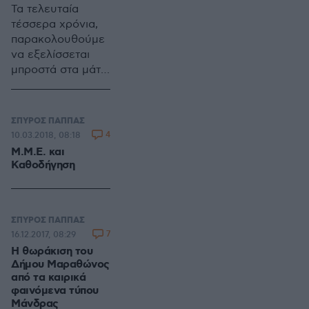
και
Τα τελευταία
αλεξιπτωτιστές.
τέσσερα χρόνια,
Έχει ανάγκη από
παρακολουθούμε
άτομα υπεύθυνα,
να εξελίσσεται
έντιμα, ικανά που
μπροστά στα μάτια
θα προτάξουν μια
μας ένα στυλ
νέα πρόταση, ένα
διοίκησης του
νέο μοντέλο
Δήμου
ΣΠΥΡΟΣ ΠΑΠΠΑΣ
τοπικής
Μαραθώνος, το
4
10.03.2018, 08:18
διακυβέρνησης,
οποίο δεν έχει
Μ.Μ.Ε. και
βασισμένο στις
προηγούμενο και
Καθοδήγηση
ανάγκες του
μόνο με θέατρο
σήμερα με στόχο
του παραλόγου
το αύριο.
μπορεί να
συγκριθεί.
ΣΠΥΡΟΣ ΠΑΠΠΑΣ
7
16.12.2017, 08:29
H θωράκιση του
Δήμου Μαραθώνος
από τα καιρικά
φαινόμενα τύπου
Μάνδρας