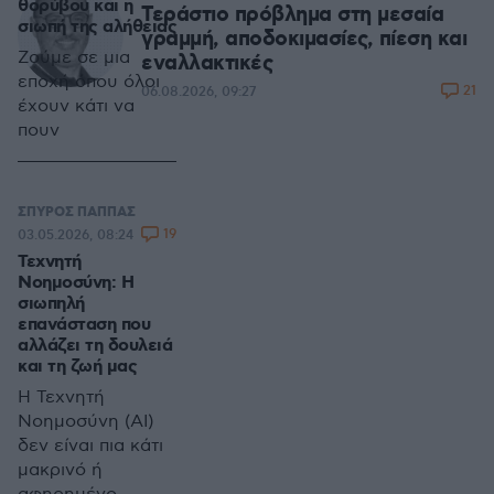
θορύβου και η
Τεράστιο πρόβλημα στη μεσαία
σιωπή της αλήθειας
γραμμή, αποδοκιμασίες, πίεση και
Ζούμε σε μια
εναλλακτικές
εποχή όπου όλοι
21
06.08.2026, 09:27
έχουν κάτι να
πουν
ΣΠΥΡΟΣ ΠΑΠΠΑΣ
19
03.05.2026, 08:24
Τεχνητή
Νοημοσύνη: Η
σιωπηλή
επανάσταση που
αλλάζει τη δουλειά
και τη ζωή μας
Η Τεχνητή
Νοημοσύνη (AI)
δεν είναι πια κάτι
μακρινό ή