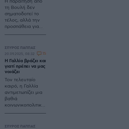
Η παραίτηση από
τη Βουλή δεν
σηματοδοτεί το
τέλος, αλλά την
προσπάθεια για
νέο ρόλο στην
Κεντροαριστερά
ΣΠΥΡΟΣ ΠΑΠΠΑΣ
15
20.09.2025, 08:32
Η Γαλλία βράζει και
γιατί πρέπει να μας
νοιάζει
Τον τελευταίο
καιρό, η Γαλλία
αντιμετωπίζει μια
βαθιά
κοινωνικοπολιτική
κρίση, η οποία δεν
αφορά μόνο τους
Γάλλους πολίτες
ΣΠΥΡΟΣ ΠΑΠΠΑΣ