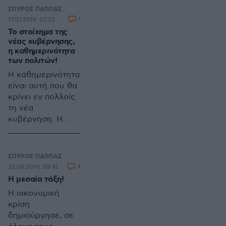
ΣΠΥΡΟΣ ΠΑΠΠΑΣ
1
17.07.2019, 07:22
Το στοίχημα της
νέας κυβέρνησης,
η καθημερινότητα
των πολιτών!
Η καθημερινότητα
είναι αυτή που θα
κρίνει εν πολλοίς
τη νέα
κυβέρνηση. Η
κοινωνία, στα
χρόνια της κρίσης,
έχει υποστεί τα
ΣΠΥΡΟΣ ΠΑΠΠΑΣ
πάνδεινα. Μόνο
4
22.06.2019, 08:41
από οικονομικής
Η μεσαία τάξη!
πλευράς, από το
Η οικονομική
2008 και εν καιρώ
κρίση
ειρήνης, έχει
δημιούργησε, σε
χαθεί σωρευτικά