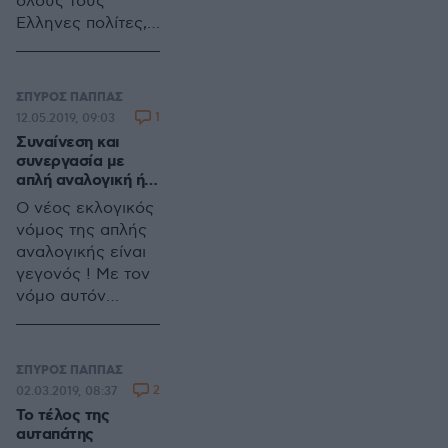
όλους τους
πάνω από το 25%
Έλληνες πολίτες,
του ΑΕΠ.
αρνητικά
συναισθήματα
όπως
ΣΠΥΡΟΣ ΠΑΠΠΑΣ
απογοήτευση,
1
12.05.2019, 09:03
απελπισία, θυμό…
Συναίνεση και
Οι πολίτες μετά
συνεργασία με
από όλα όσα
απλή αναλογική ή…
υπέστησαν,
Ο νέος εκλογικός
γύρισαν, όπως
νόμος της απλής
ήταν φυσικό, την
αναλογικής είναι
πλάτη τους στα
γεγονός ! Με τον
παραδοσιακά
νόμο αυτόν
κόμματα
εγκαινιάζεται μια
εξουσίας. Μη
νέα εποχή στην
αντέχοντας άλλο
Τοπική
ΣΠΥΡΟΣ ΠΑΠΠΑΣ
την
Αυτοδιοίκηση, μια
2
02.03.2019, 08:37
διαμορφούμενη
εποχή συναίνεσης
Το τέλος της
τραγική
και συνεργασιών.
αυταπάτης
κατάσταση,