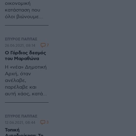
είναι σαν να μην
οικονομική
πέρασε μια μέρα
κατάσταση που
όλοι βιώνουμε
είναι βέβαιο ότι
έχει επηρεάσει
την ψυχολογία
ΣΠΥΡΟΣ ΠΑΠΠΑΣ
μας. Ζούμε μέσα
7
26.06.2021, 08:14
στην αβεβαιότητα,
Ο Γόρδιος δεσμός
την αγωνία για το
του Μαραθώνα
αύριο και
Η «νέα» Δημοτική
την αναζήτηση
Αρχή, όταν
ευοίωνων
ανέλαβε,
προοπτικών. Αυτό
παρέλαβε και
όμως δε σημαίνει
αυτή χάος, κατά
ότι πρέπει να
τον Δήμαρχο,
πάψουμε να
δηλαδή καμένη
ζητούμε ποιότητα
γη. Όπως και οι
στη ζωή μας.
ΣΠΥΡΟΣ ΠΑΠΠΑΣ
προηγούμενοι και
3
12.06.2021, 08:44
οι προ-
Τοπική
προηγούμενοι και
Αυτοδιοίκηση: Το