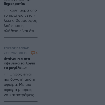
ανάληψη των
δημοκρατία;
καθηκόντων της
«Η καλή μέρα από
«νέας» Δημοτικής
το πρωί φαίνεται»
Αρχής Μαραθώνα
λέει ο θυμόσοφος
βασικό ζητούμενο
λαός, και η
για τον Δήμο
αλήθεια είναι ότι
παραμένει η
έχει δίκιο. Όταν ο
ανάπτυξη
«εμπειρότατος»
Δήμαρχος
ΣΠΥΡΟΣ ΠΑΠΠΑΣ
Μαραθώνα
6
23.10.2021, 08:13
ευαγγελιζόταν
Φτάνει πια στα
προεκλογικά ότι
«ψεύτικα τα λόγια
θα φέρει τον
τα μεγάλα…»
διάλογο και την
«Η ψήφος είναι
δημοκρατία στον
πιο δυνατή από τη
Δήμο Μαραθώνος
σφαίρα. Με μια
και θα διώξει την
σφαίρα μπορείς
αλαζονεία και τις
να καταστρέψεις
καθεστωτικές
μια ζωή, ενώ με
συμπεριφορές