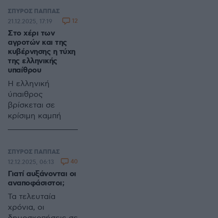
δημοκρατίας και
ΣΠΥΡΟΣ ΠΑΠΠΑΣ
της σχέσης
12
21.12.2025, 17:19
εμπιστοσύνης
Στο χέρι των
μεταξύ πολιτών
αγροτών και της
και θεσμών
κυβέρνησης η τύχη
της ελληνικής
υπαίθρου
Η ελληνική
ύπαιθρος
βρίσκεται σε
κρίσιμη καμπή
ΣΠΥΡΟΣ ΠΑΠΠΑΣ
40
12.12.2025, 06:13
Γιατί αυξάνονται οι
αναποφάσιστοι;
Τα τελευταία
χρόνια, οι