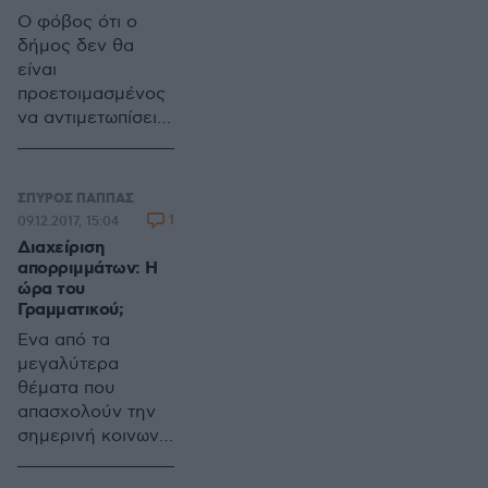
Ο φόβος ότι ο
δήμος δεν θα
είναι
προετοιμασμένος
να αντιμετωπίσει
νέα έντονα
καιρικά
φαινόμενα, που
ΣΠΥΡΟΣ ΠΑΠΠΑΣ
ίσως πλήξουν και
1
09.12.2017, 15:04
πάλι την Αττική,
Διαχείριση
επαναφέρουν τη
απορριμμάτων: Η
συζήτηση γύρω
ώρα του
Γραμματικού;
από την
αδιαφορία των
Ένα από τα
δημοτικών αρχών
μεγαλύτερα
που δημιουργούν
θέματα που
αυτές τις
απασχολούν την
καταστάσεις με τα
σημερινή κοινωνία
συνήθη
είναι τα
καταστροφικά
απορρίμματα. Η