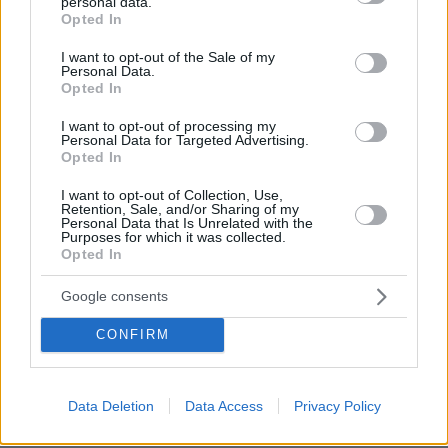
personal data.
grant or deny consent to Google and its third-party tags to
Γιατί; Απλή
Opted In
περιουσιακό
use your data for below specified purposes in below Google
διαπίστωση
στοιχείο κάθε
consent section.
ΣΠΥΡΟΣ ΠΑΠΠΑΣ
I want to opt-out of the Sale of my
ενεργού πολίτη.
Personal Data.
1
18.04.2021, 08:46
Στο πλαίσιο αυτό
Opted In
Η ατυχία της τύχης
το καθήκον της
του Μαραθώνα!
I want to opt-out of processing my
διαχείρισης ενός
Personal Data for Targeted Advertising.
Ζούμε σε έναν
Δήμου είναι
Opted In
υπέροχο τόπο με
υποχρέωση όλων
τεράστια ιστορική
I want to opt-out of Collection, Use,
των Δημοτικών
κληρονομιά, τον
Retention, Sale, and/or Sharing of my
Συμβούλων του.
Personal Data that Is Unrelated with the
Δήμο
Purposes for which it was collected.
Ο έλεγχος και η
Μαραθώνος. Έναν
Opted In
κριτική πρέπει να
Δήμο με ποικίλο
ασκείται τόσο στα
και πανέμορφο
Google consents
πρόσωπα που
ΣΠΥΡΟΣ ΠΑΠΠΑΣ
φυσικό τοπίο που
5
06.03.2021, 08:31
ανήκουν στην
CONFIRM
ελκύει χιλιάδες
Μαραθώνας:
συμπολίτευση όσο
επισκέπτες, γιατί
Υπόθεση «De
και στα πρόσωπα
συνδυάζει τις
Facto»
που ανήκουν στην
Data Deletion
Data Access
Privacy Policy
ομορφιές του
Δεκαοκτώ μήνες
αντιπολίτευση,
βουνού και της
μετά την ανάληψη
μείζονα και