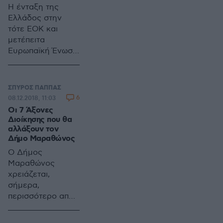
Η ένταξη της
βγήκαν στους
Ελλάδος στην
δρόμους για να
τότε ΕΟΚ και
διαμαρτυρηθούν...
μετέπειτα
Ευρωπαϊκή Ένωση
είχε σαν
αποτέλεσμα την
υιοθέτηση, από
ΣΠΥΡΟΣ ΠΑΠΠΑΣ
τους Έλληνες,
6
08.12.2018, 11:03
πολλών
Οι 7 Άξονες
συμπεριφορών
Διοίκησης που θα
προερχόμενων
αλλάξουν τον
Δήμο Μαραθώνος
από αυτήν.
Ο Δήμος
Μαραθώνος
χρειάζεται,
σήμερα,
περισσότερο από
ποτέ,
σταθερότητα,