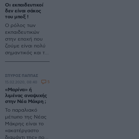
του Δημάρχου και
ουσιαστικά
Οι εκπαιδευτικοί
πρωτοκλασάτων
σημαίνει ότι τα
δεν είναι σάκος
στελεχών του και
άτομα που
του μποξ !
η οριστική ρήξη,
πρόκειται να
Ο ρόλος των
διαγραφή ή
συνεργαστούν,
εκπαιδευτικών
ανεξαρτητοποίηση
οφείλουν και
στην εποχή που
κάποιου ή
πρέπει να
ζούμε είναι πολύ
κάποιων… είναι
δουλέψουν από
σημαντικός και το
μονόδρομος !
κοινού σαν μια
έργο τους βαρύ
Ποιος θα είναι
ομάδα, έχοντας
και δύσκολο.
τελικά ο
ως σκοπό την
ΣΠΥΡΟΣ ΠΑΠΠΑΣ
«αδύναμος
υλοποίηση των
5
15.02.2020, 08:40
κρίκος» ; Ποιος θα
στόχων και του
«Μαρίνα» ή
κάνει την αρχή ;
οράματός τους.
λιμένας αναψυχής
Θέμα χρόνου
στην Νέα Μάκρη ;
λοιπόν είναι η
Το παραλιακό
ανάφλεξη της
μέτωπο της Νέας
φλόγας που…
Μάκρης είναι το
σιγοκαίει !
«ακατέργαστο
διαμάντι της» που