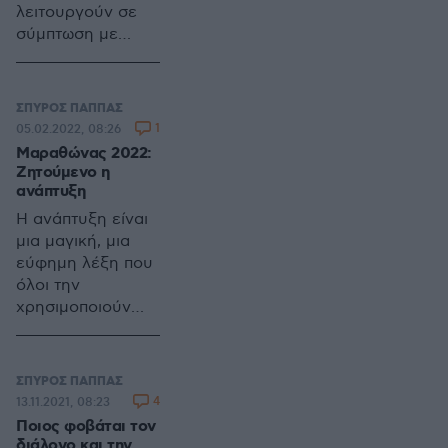
λειτουργούν σε
σύμπτωση με
αυτήν
ΣΠΥΡΟΣ ΠΑΠΠΑΣ
1
05.02.2022, 08:26
Μαραθώνας 2022:
Ζητούμενο η
ανάπτυξη
Η ανάπτυξη είναι
μια μαγική, μια
εύφημη λέξη που
όλοι την
χρησιμοποιούν
αλλά αποτελεί
ζητούμενο ποιοι
την εννοούν
ΣΠΥΡΟΣ ΠΑΠΠΑΣ
πραγματικά.
4
13.11.2021, 08:23
Δυόμιση (2,5)
Ποιος φοβάται τον
χρόνια μετά την
διάλογο και την