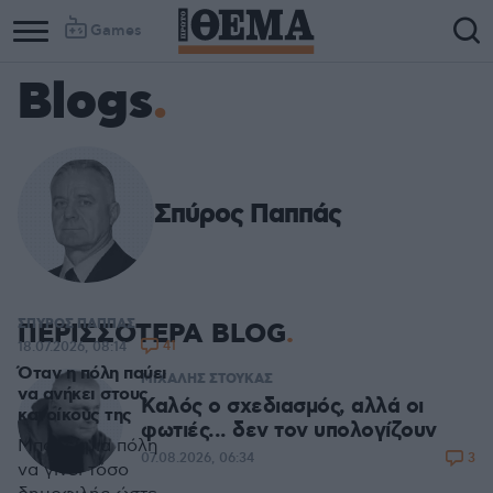
Games
Blogs
Σπύρος Παππάς
ΣΠΥΡΟΣ ΠΑΠΠΑΣ
ΠΕΡΙΣΣΟΤΕΡΑ BLOG
41
18.07.2026, 08:14
Όταν η πόλη παύει
ΜΙΧΑΛΗΣ ΣΤΟΥΚΑΣ
να ανήκει στους
Καλός ο σχεδιασμός, αλλά οι
κατοίκους της
φωτιές... δεν τον υπολογίζουν
Μπορεί μια πόλη
3
07.08.2026, 06:34
να γίνει τόσο