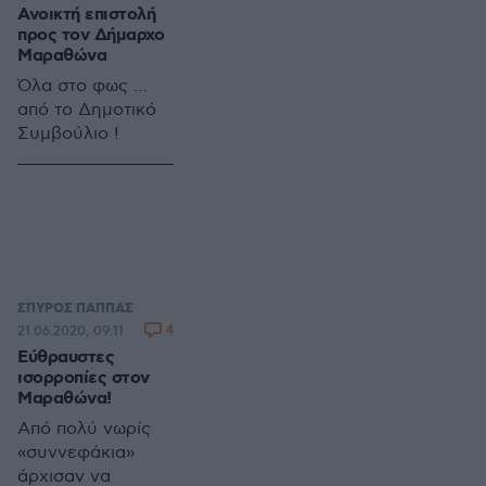
τους, την πολιτική
Ανοικτή επιστολή
ζωή του τόπου.
προς τον Δήμαρχο
Μαραθώνα
Όλα στο φως …
από το Δημοτικό
Συμβούλιο !
ΣΠΥΡΟΣ ΠΑΠΠΑΣ
4
21.06.2020, 09:11
Εύθραυστες
ισορροπίες στον
Μαραθώνα!
Από πολύ νωρίς
«συννεφάκια»
άρχισαν να