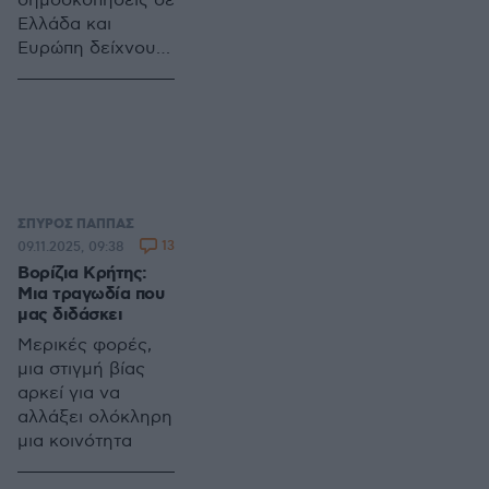
δημοσκοπήσεις σε
Ελλάδα και
Ευρώπη δείχνουν
αύξηση των
αναποφάσιστων
ψηφοφόρων
ΣΠΥΡΟΣ ΠΑΠΠΑΣ
13
09.11.2025, 09:38
Βορίζια Κρήτης:
Μια τραγωδία που
μας διδάσκει
Μερικές φορές,
μια στιγμή βίας
αρκεί για να
αλλάξει ολόκληρη
μια κοινότητα