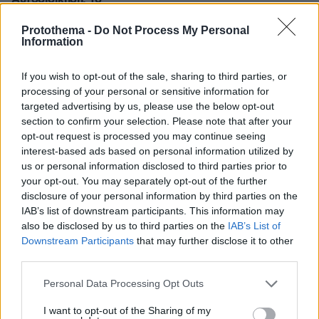
οι προ-προ-
χθες, το σήμερα,
το αύριο
προηγούμενοι…
Protothema -
Do Not Process My Personal
Information
Όπως πάντα
Η Τοπική
άλλωστε! Και ο
αυτοδιοίκηση
Μαραθώνας…
If you wish to opt-out of the sale, sharing to third parties, or
είναι ο θεσμός
τραβάει την
processing of your personal or sensitive information for
εκείνος που
ανηφόρα! Η
targeted advertising by us, please use the below opt-out
φέρνει πιο κοντά
αλήθεια όμως
section to confirm your selection. Please note that after your
τους πολίτες με τα
είναι ότι, μετά από
opt-out request is processed you may continue seeing
τοπικά θέματα. Οι
interest-based ads based on personal information utilized by
δυο χρόνια
πολίτες όμως
ΣΠΥΡΟΣ ΠΑΠΠΑΣ
us or personal information disclosed to third parties prior to
διακυβέρνησης,
απέφευγαν, μέχρι
30.05.2021, 09:21
your opt-out. You may separately opt-out of the further
δεν μπορεί να
χθες, να
Μαραθώνας:
disclosure of your personal information by third parties on the
φταίνε μόνο οι
ασχοληθούν με τα
Υπάρχει
IAB’s list of downstream participants. This information may
άλλοι.
κοινά και να
αντιπολίτευση;
also be disclosed by us to third parties on the
IAB’s List of
εμπλακούν
Το δικαίωμα της
Downstream Participants
that may further disclose it to other
ενεργά, με τον
κριτικής και του
third parties.
ένα ή τον άλλο
ελέγχου είναι
Please note that this website/app uses one or more Google
τρόπο, στην
Personal Data Processing Opt Outs
αδιαμφισβήτητα
services and may gather and store information including but
Τοπική
μια δημοκρατική
not limited to your visit or usage behaviour. You may click to
I want to opt-out of the Sharing of my
Αυτοδιοίκηση.
κατάκτηση, ένα