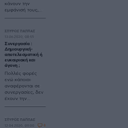
κάνουν την
εμφάνισή τους,
στους κόλπους
της «νέας»
συμμαχικής
ΣΠΥΡΟΣ ΠΑΠΠΑΣ
Δημοτικής Αρχής
13.06.2020, 08:55
Μαραθώνα ! Τα
Συνεργασία :
«συννεφάκια»
Δημιουργική-
αυτά, ένα χρόνο
αποτελεσματική ή
ευκαιριακή και
μετά τις
άγονη ;
Δημοτικές
Εκλογές, αντί να
Πολλές φορές
μειώνονται,
ενώ κάποιοι
πυκνώνουν
αναφέρονται σε
ολοένα και
συνεργασίες, δεν
περισσότερο.
έχουν την
Υπάρχει πλέον
παραμικρή ιδέα τι
καταφανής
είναι και τι
διάσταση
σημαίνει !
ΣΠΥΡΟΣ ΠΑΠΠΑΣ
απόψεων μεταξύ
Συνεργασία
8
12.04.2020, 09:00