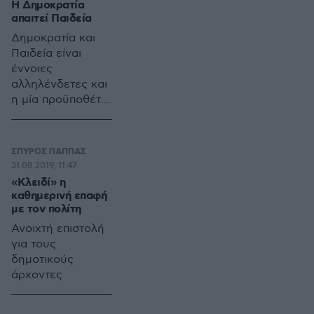
Η Δημοκρατία
απαιτεί Παιδεία
Δημοκρατία και
Παιδεία είναι
έννοιες
αλληλένδετες και
η μία προϋποθέτει
την ύπαρξη της
άλλης. Η ισότητα,
η ισονομία, το
ΣΠΥΡΟΣ ΠΑΠΠΑΣ
δικαίωμα της
31.08.2019, 11:47
έκφρασης δεν
«Κλειδί» η
μπορούν να
καθημερινή επαφή
νοηθούν, ούτε να
με τον πολίτη
λειτουργήσουν,
Ανοιχτή επιστολή
πρακτικά κυρίως,
για τους
χωρίς την Παιδεία
δημοτικούς
άρχοντες