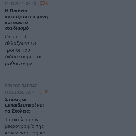
8
16.03.2024, 08:20
Η Παιδεία
χρειάζεται επιμονή
και σωστό
σχεδιασμό
Οι καιροί
αλλάζουν! Οι
τρόποι που
διδάσκουμε και
μαθαίνουμε
αλλάζουν κι αυτοί,
με αποτέλεσμα το
εκπαιδευτικό μας
ΣΠΥΡΟΣ ΠΑΠΠΑΣ
σύστημα να
18
11.02.2024, 08:14
χρειάζεται
Στόχος οι
αλλαγές
Εκπαιδευτικοί και
τα Σχολεία;
Τα σχολεία είναι
μικρογραφία της
κοινωνίας μας και