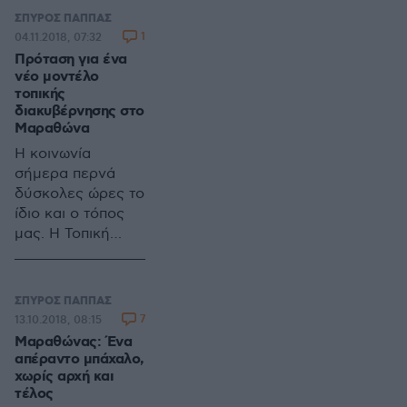
όραμα και
ΣΠΥΡΟΣ ΠΑΠΠΑΣ
προοπτική.
1
04.11.2018, 07:32
Πρόταση για ένα
νέο μοντέλο
τοπικής
διακυβέρνησης στο
Μαραθώνα
Η κοινωνία
σήμερα περνά
δύσκολες ώρες το
ίδιο και ο τόπος
μας. Η Τοπική
Αυτοδιοίκηση στις
δύσκολες αυτές
ώρες δεν έχει
ΣΠΥΡΟΣ ΠΑΠΠΑΣ
ανάγκη από
7
13.10.2018, 08:15
πεφωτισμένους
Μαραθώνας: Ένα
σωτήρες,
απέραντο μπάχαλο,
μοναχικούς
χωρίς αρχή και
τέλος
τοπικούς ηγέτες