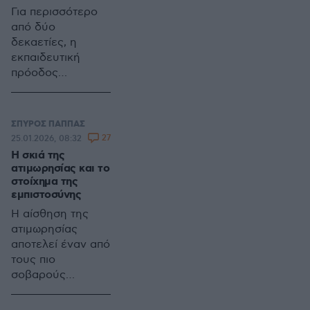
Για περισσότερο
από δύο
δεκαετίες, η
εκπαιδευτική
πρόοδος
ταυτίστηκε με την
τεχνολογία
ΣΠΥΡΟΣ ΠΑΠΠΑΣ
27
25.01.2026, 08:32
Η σκιά της
ατιμωρησίας και το
στοίχημα της
εμπιστοσύνης
Η αίσθηση της
ατιμωρησίας
αποτελεί έναν από
τους πιο
σοβαρούς
παράγοντες
διάβρωσης της