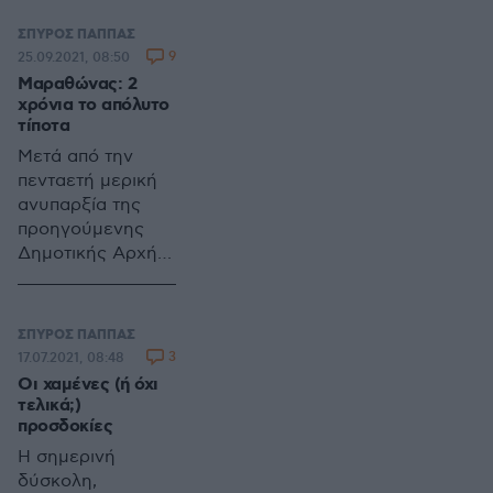
μια ψήφο μπορείς
δεν
να καταστρέψεις
ΣΠΥΡΟΣ ΠΑΠΠΑΣ
φανταζόμασταν
το μέλλον των
9
25.09.2021, 08:50
ότι θα έκανε
παιδιών σου»
Μαραθώνας: 2
ακριβώς το
Αβραάμ Λίνκολν
χρόνια το απόλυτο
αντίθετο από το
τίποτα
πρώτο κιόλας
Μετά από την
Δημοτικό
πενταετή μερική
Συμβούλιο
ανυπαρξία της
(12/9/19)
προηγούμενης
Δημοτικής Αρχής
Μαραθώνα
περάσαμε στο
απόλυτο τίποτα
ΣΠΥΡΟΣ ΠΑΠΠΑΣ
της παρούσας. Τι
3
17.07.2021, 08:48
κι αν πέρασαν 2
Οι χαμένες (ή όχι
χρόνια νέας
τελικά;)
διακυβέρνησης,
προσδοκίες
για τον Δήμο και
Η σημερινή
τους δημότες,
δύσκολη,