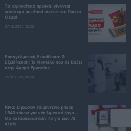
Tα κυριακάτικα πρωινά, γίνονται
καλύτερα με efood market και Πρώτο
Θέμα!
07.08.2026, 12:25
Επαγγελματική Εκπαίδευση &
Εξειδίκευση: Το Mοντέλο που σε Bάζει
στην Aγορά Eργασίας
26.07.2026, 09:54
Κίνα: Σήκωσαν τσιμεντένιο μπλοκ
1.540 τόνων για νέο λιμενικό έργο –
Θα κατασκευαστούν 75 για έως 72
πλοία