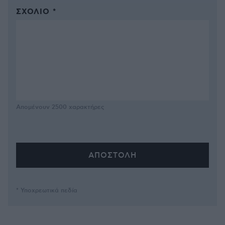
ΣΧΌΛΙΟ *
Απομένουν
2500
χαρακτήρες
* Υποχρεωτικά πεδία