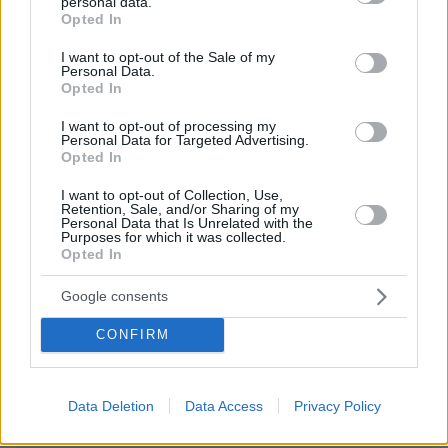
personal data.
grant or deny consent to Google and its third-party tags to
σου και δεν βλέπεις τριγύρω σου την μαυρίλα
Opted In
use your data for below specified purposes in below Google
που υπάρχει από τους λαθρομετανάστες, να
consent section.
I want to opt-out of the Sale of my
μου πεις να σου συστήσω, τον οφθαλμίατρο
Personal Data.
μου. Είναι λίγο ακριβός, αλλά κάνει καλή
Opted In
δουλειά. Τα αξίζει τα λεφτά του.
I want to opt-out of processing my
ΑΠΑΝΤΗΣΗ
Personal Data for Targeted Advertising.
Opted In
ΠΡΟΣΘΗΚΗ ΣΧΟΛΙΟΥ
I want to opt-out of Collection, Use,
Retention, Sale, and/or Sharing of my
Personal Data that Is Unrelated with the
Purposes for which it was collected.
ΌΝΟΜΑ *
Opted In
Google consents
CONFIRM
EMAIL
Data Deletion
Data Access
Privacy Policy