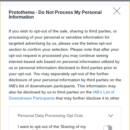
Ξύπνησες και είπες την σοφία σου και σήμερα.
Καλά τα πήγες στην αρχή αλλά δεν μπόρεσες και
Protothema -
Do Not Process My Personal
Information
έδειξες και πάλι στην ανθρωπότητα ποσο ξινή
είσαι (για προσωπικούς σου λόγους που καλά
ξέρεις).
If you wish to opt-out of the sale, sharing to third parties, or
processing of your personal or sensitive information for
ΑΠΑΝΤΗΣΗ
targeted advertising by us, please use the below opt-out
section to confirm your selection. Please note that after your
@
opt-out request is processed you may continue seeing
12.02.2025, 14:39
interest-based ads based on personal information utilized by
Μια χαρά τα εγραψε η κοπέλα. Ξεχασε να
us or personal information disclosed to third parties prior to
γράψει και για τα εκατοντάδες εκατομμύρια
your opt-out. You may separately opt-out of the further
που μοιραζονται από τους πρωταγωνιστες των
disclosure of your personal information by third parties on the
περιφερειών και όσο πάει κανεις και πιο πάνω η
IAB’s list of downstream participants. This information may
αρπαχτή εχει πολλά μηδενικά.
also be disclosed by us to third parties on the
IAB’s List of
ΑΠΑΝΤΗΣΗ
Downstream Participants
that may further disclose it to other
third parties.
Μαργαρίτα Βερυκίου
Please note that this website/app uses one or more Google
Personal Data Processing Opt Outs
services and may gather and store information including but
12.02.2025, 16:18
not limited to your visit or usage behaviour. You may click to
I want to opt-out of the Sharing of my
Συνεπώνυμε, αν έχεις πρόβλημα στην όραση