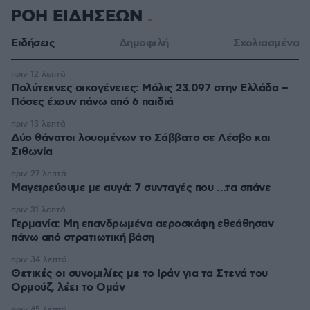
ΡΟΗ ΕΙΔΗΣΕΩΝ
Ειδήσεις
Δημοφιλή
Σχολιασμένα
πριν 12 λεπτά
Πολύτεκνες οικογένειες: Μόλις 23.097 στην Ελλάδα –
Πόσες έχουν πάνω από 6 παιδιά
πριν 13 λεπτά
Δύο θάνατοι λουομένων το Σάββατο σε Λέσβο και
Σιθωνία
πριν 27 λεπτά
Μαγειρεύουμε με αυγά: 7 συνταγές που …τα σπάνε
πριν 31 λεπτά
Γερμανία: Μη επανδρωμένα αεροσκάφη εθεάθησαν
πάνω από στρατιωτική βάση
πριν 34 λεπτά
Θετικές οι συνομιλίες με το Ιράν για τα Στενά του
Ορμούζ, λέει το Ομάν
πριν 45 λεπτά