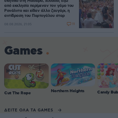
σκηνικό στη Μαδέιρα, χιλιάδες έξω
από εκκλησία περίμεναν τον γάμο του
Ρονάλντο και είδαν άλλο ζευγάρι, η
αντίδραση του Πορτογάλου σταρ
11
08.08.2026, 21:05
Games
Northern Heights
Candy Bub
Cut The Rope
ΔΕΙΤΕ ΟΛΑ ΤΑ GAMES