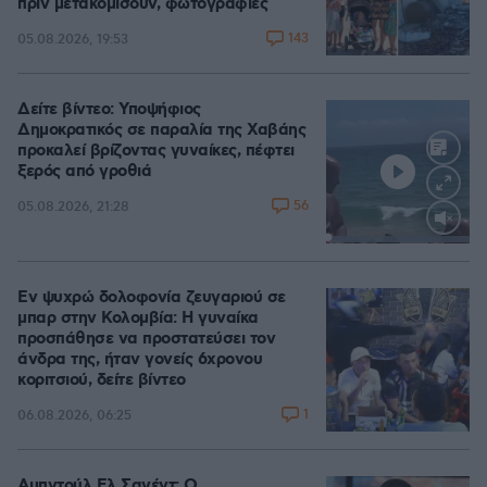
πριν μετακομίσουν, φωτογραφίες
143
05.08.2026, 19:53
Δείτε βίντεο: Υποψήφιος
Δημοκρατικός σε παραλία της Χαβάης
προκαλεί βρίζοντας γυναίκες, πέφτει
ξερός από γροθιά
56
05.08.2026, 21:28
Loaded
:
100.00%
Εν ψυχρώ δολοφονία ζευγαριού σε
μπαρ στην Κολομβία: Η γυναίκα
προσπάθησε να προστατεύσει τον
άνδρα της, ήταν γονείς 6χρονου
κοριτσιού, δείτε βίντεο
1
06.08.2026, 06:25
Αμπντούλ Ελ Σαγέντ: Ο