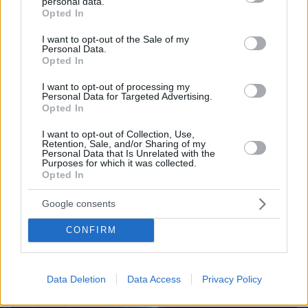
personal data.
05.08.2026, 18:31
grant or deny consent to Google and its third-party tags to
Opted In
Μια βιοτεχνολόγος έχασε 10 κιλά χωρίς να
use your data for below specified purposes in below Google
στερηθεί το αγαπημένο της φαγητό – Οι 8
consent section.
I want to opt-out of the Sale of my
συνήθειες που έκαναν τη διαφορά
Personal Data.
Opted In
I want to opt-out of processing my
Personal Data for Targeted Advertising.
Opted In
I want to opt-out of Collection, Use,
Retention, Sale, and/or Sharing of my
Personal Data that Is Unrelated with the
Purposes for which it was collected.
Opted In
Google consents
CONFIRM
Data Deletion
Data Access
Privacy Policy