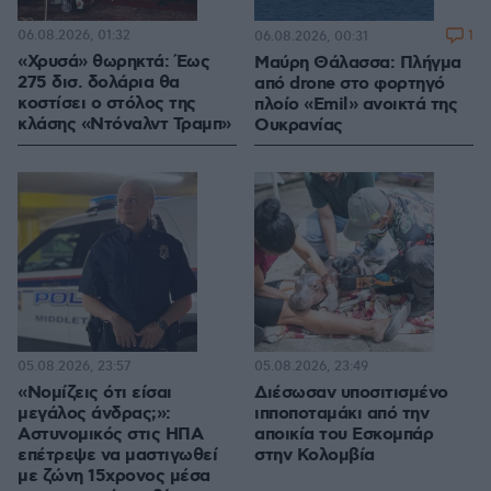
06.08.2026, 01:32
1
06.08.2026, 00:31
«Χρυσά» θωρηκτά: Έως
Μαύρη Θάλασσα: Πλήγμα
275 δισ. δολάρια θα
από drone στο φορτηγό
κοστίσει ο στόλος της
πλοίο «Emil» ανοικτά της
κλάσης «Ντόναλντ Τραμπ»
Ουκρανίας
05.08.2026, 23:57
05.08.2026, 23:49
«Νομίζεις ότι είσαι
Διέσωσαν υποσιτισμένο
μεγάλος άνδρας;»:
ιπποποταμάκι από την
Αστυνομικός στις ΗΠΑ
αποικία του Εσκομπάρ
επέτρεψε να μαστιγωθεί
στην Κολομβία
με ζώνη 15χρονος μέσα