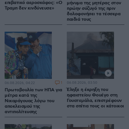
επιβατικό αεροσκάφος: «Ο
μήνυμα της μητέρας στον
Τραμπ δεν κινδύνευσε»
πρώην σύζυγό της πριν
δολοφονήσει τα τέσσερα
παιδιά τους
1
06.08.2026, 03:50
06.08.2026, 04:22
Έληξε η έκρηξη του
Πρωτοβουλία των ΗΠΑ για
ηφαιστείου Φουέγο στη
μέτρα κατά της
Γουατεμάλα, επιστρέφουν
Νικαράγουας λόγω του
στα σπίτια τους οι κάτοικοι
αποκλεισμού της
αντιπολίτευσης