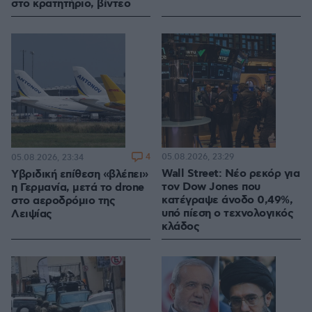
στο κρατητήριο, βίντεο
4
05.08.2026, 23:29
05.08.2026, 23:34
Wall Street: Νέο ρεκόρ για
Υβριδική επίθεση «βλέπει»
τον Dow Jones που
η Γερμανία, μετά το drone
κατέγραψε άνοδο 0,49%,
στο αεροδρόμιο της
υπό πίεση ο τεχνολογικός
Λειψίας
κλάδος