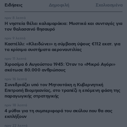
Ειδήσεις
Δημοφιλή
Σχολιασμένα
πριν 8 λεπτά
Η νηστεία θέλει καλαμαράκια: Μυστικά και συνταγές για
τον θαλασσινό θησαυρό
πριν 9 λεπτά
Καστέλλι: «Κλειδώνει» η σύμβαση ύψους €112 εκατ. για
τα κρίσιμα συστήματα αεροναυτιλίας
πριν 11 λεπτά
Χιροσίμα 6 Αυγούστου 1945: Όταν το «Μικρό Αγόρι»
σκότωσε 80.000 ανθρώπους
πριν 16 λεπτά
Συνεδριάζει υπό τον Μητσοτάκη η Κυβερνητική
Επιτροπή Βιομηχανίας, στο τραπέζι η επόμενη φάση της
παραγωγικής στρατηγικής
πριν 18 λεπτά
4 μύθοι για τη συμπεριφορά του σκύλου που θα σας
εκπλήξουν
πριν 22 λεπτά