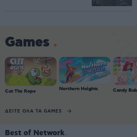
Games
Northern Heights
Candy Bub
Cut The Rope
ΔΕΙΤΕ ΟΛΑ ΤΑ GAMES
Best of Network