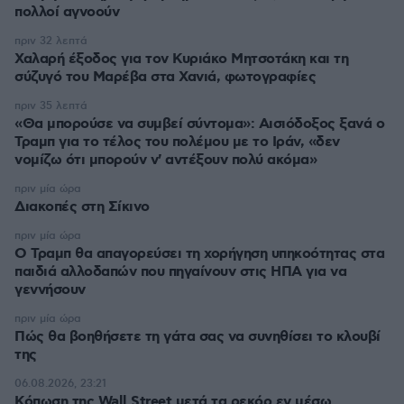
πολλοί αγνοούν
πριν 32 λεπτά
Χαλαρή έξοδος για τον Κυριάκο Μητσοτάκη και τη
σύζυγό του Μαρέβα στα Χανιά, φωτογραφίες
πριν 35 λεπτά
«Θα μπορούσε να συμβεί σύντομα»: Αισιόδοξος ξανά ο
Τραμπ για το τέλος του πολέμου με το Ιράν, «δεν
νομίζω ότι μπορούν ν' αντέξουν πολύ ακόμα»
πριν μία ώρα
Διακοπές στη Σίκινο
πριν μία ώρα
Ο Τραμπ θα απαγορεύσει τη χορήγηση υπηκοότητας στα
παιδιά αλλοδαπών που πηγαίνουν στις ΗΠΑ για να
γεννήσουν
πριν μία ώρα
Πώς θα βοηθήσετε τη γάτα σας να συνηθίσει το κλουβί
της
06.08.2026, 23:21
Κόπωση της Wall Street μετά τα ρεκόρ εν μέσω