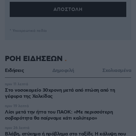
* Υποχρεωτικά πεδία
ΡΟΗ ΕΙΔΗΣΕΩΝ
Ειδήσεις
Δημοφιλή
Σχολιασμένα
πριν 11 λεπτά
Στο νοσοκομείο 30χρονη μετά από πτώση από τη
γέφυρα της Χαλκίδας
πριν 19 λεπτά
Λίσι μετά την ήττα του ΠΑΟΚ: «Με περισσότερη
σοβαρότητα θα παίρναμε κάτι καλύτερο»
πριν 26 λεπτά
Βλάβη, ατύχημα ή πρόβλημα στο ταξίδι; Η κάλυψη που