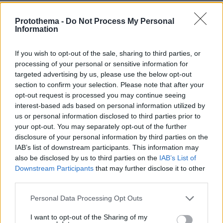
Η ταινια
Protothema -
Do Not Process My Personal
ΑΠΑΝΤΗΣΗ
Information
Λόγω γήρατος
If you wish to opt-out of the sale, sharing to third parties, or
06.09.2025, 12:51
processing of your personal or sensitive information for
θα διαφεύγει από την μνήμη σου εκείνη την
targeted advertising by us, please use the below opt-out
βιντεοκασετούλα με τον πρώην...
section to confirm your selection. Please note that after your
opt-out request is processed you may continue seeing
ΑΠΑΝΤΗΣΗ
interest-based ads based on personal information utilized by
us or personal information disclosed to third parties prior to
Μπήκε τάγμα.
your opt-out. You may separately opt-out of the further
06.09.2025, 12:55
disclosure of your personal information by third parties on the
Ένας άφησε αρχείο.
IAB’s list of downstream participants. This information may
ΑΠΑΝΤΗΣΗ
also be disclosed by us to third parties on the
IAB’s List of
Downstream Participants
that may further disclose it to other
third parties.
Μανώλης Τσιπρίδης
Please note that this website/app uses one or more Google
06.09.2025, 12:20
Personal Data Processing Opt Outs
services and may gather and store information including but
Πρόκειται για τη χειρότερη κωμωδία όλων των
not limited to your visit or usage behaviour. You may click to
I want to opt-out of the Sharing of my
εποχών με παιδικό σενάριο,οπότε λογικό είναι να