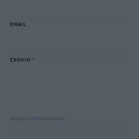
EMAIL
ΣΧΌΛΙΟ *
Απομένουν
2500
χαρακτήρες