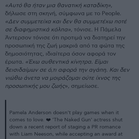
«Αυτό θα ήταν μια θανατική καταδίκη»,
δήλωσε στη σκηνή, σύμφωνα με το People.
«Δεν συμμετείχα και δεν θα συμμετέχω ποτέ
σε διαφημιστικά κόλπα»,
τόνισε. Η Πάμελα
Άντερσον τόνισε ότι προτιμά να διατηρεί την
προσωπική της ζωή μακριά από τα φώτα της
δημοσιότητας, ιδιαίτερα όσον αφορά τον
έρωτα.
«Έχω αυθεντικά κίνητρα. Είμαι
δεισιδαίμων σε ό,τι αφορά την αγάπη. Και δεν
νιώθω άνετα να μοιράζομαι ούτε ίχνος της
προσωπικής μου ζωής
», σημείωσε.
Pamela Anderson doesn't play games when it
comes to love. ❤️ 'The Naked Gun' actress shut
down a recent report of staging a PR romance
with Liam Neeson, while accepting an award at