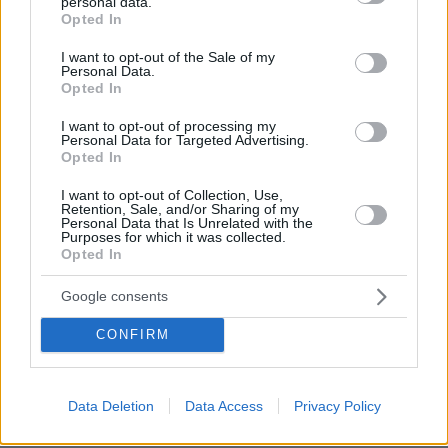
personal data.
grant or deny consent to Google and its third-party tags to
βασίζεται σε τέτοια τεχνάσματα μπας και τη δει
Opted In
use your data for below specified purposes in below Google
κανένας.
consent section.
I want to opt-out of the Sale of my
ΑΠΑΝΤΗΣΗ
Personal Data.
Opted In
I want to opt-out of processing my
Personal Data for Targeted Advertising.
Opted In
D
06.09.2025, 11:54
I want to opt-out of Collection, Use,
Retention, Sale, and/or Sharing of my
Ούτε οι πρώτοι είναι, ούτε οι τελευταίοι που κάνουν
Personal Data that Is Unrelated with the
το διαφημιστικό κόλπο να πουν ότι τα έχουν για να
Purposes for which it was collected.
Opted In
πουλήσουν την ταινία τους. Επόμενο κόλπο;
ΑΠΑΝΤΗΣΗ
Google consents
CONFIRM
Γνώστης
06.09.2025, 11:31
Δε θελει να μοιραζεται την προσωπικη της ζωη,ουτε
Data Deletion
Data Access
Privacy Policy
ιχνος. Για κανα βιντεο παλι απο το κοτερο, με ξυλινο
πνευστο της δημοτικης μας παραδοσης, εκει δεν