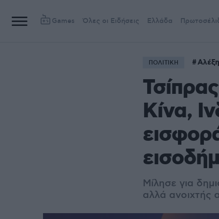
Games
Όλες οι Ειδήσεις
Ελλάδα
Πρωτοσέλι
Αλέξη
ΠΟΛΙΤΙΚΗ
Τσίπρας
Κίνα, Ι
εισφορά
εισοδή
Μίλησε για δημι
αλλά ανοιχτής 