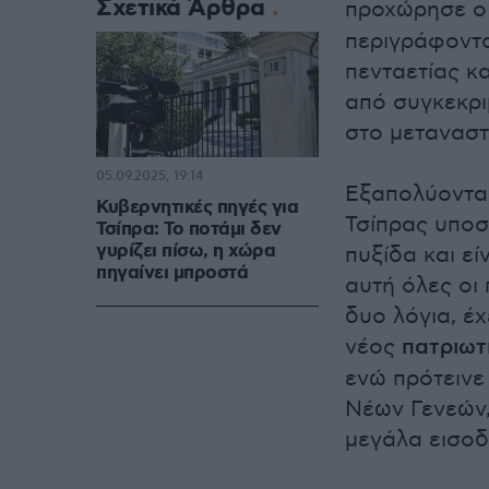
Σχετικά Άρθρα
προχώρησε ο
περιγράφοντα
πενταετίας κ
από συγκεκρι
στο μεταναστ
05.09.2025, 19:14
Εξαπολύοντας
Κυβερνητικές πηγές για
Τσίπρας υποσ
Τσίπρα: Το ποτάμι δεν
γυρίζει πίσω, η χώρα
πυξίδα και ε
πηγαίνει μπροστά
αυτή όλες οι 
δυο λόγια, έχ
νέος
πατριωτ
ενώ πρότεινε 
Νέων Γενεών,
μεγάλα εισο