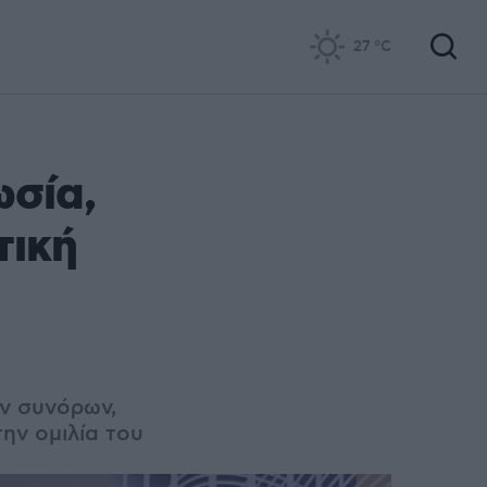
27
°C
ωσία,
τική
ών συνόρων,
ην ομιλία του