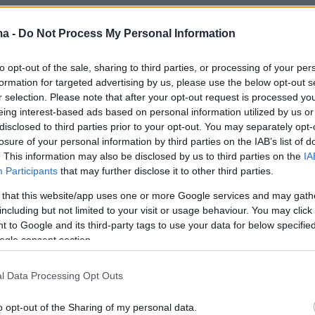
ας
οποιαδήποτε ονομαστική αναφορά στη
ma -
Do Not Process My Personal Information
 του και στον
ΣΥΡΙΖΑ
, ο κ. Τσίπρας περιέγρα
015-2019 ως «μια μεγάλη ευκαιρία για την
to opt-out of the sale, sharing to third parties, or processing of your per
formation for targeted advertising by us, please use the below opt-out s
ποία, όπως υποστήριξε, κατέληξε σε «μια
r selection. Please note that after your opt-out request is processed y
ρία», ενώ προειδοποίησε ότι «η χώρα χρειάζετ
eing interest-based ads based on personal information utilized by us or
εγάλο
αναπτυξιακό σοκ
. Ένα σοκ εφάμιλλο τω
disclosed to third parties prior to your opt-out. You may separately opt-
losure of your personal information by third parties on the IAB’s list of
της περιόδου Τρικούπη και Βενιζέλου».
. This information may also be disclosed by us to third parties on the
IA
 θα χάσει οριστικά το τρένο της σύγκλισης κα
Participants
that may further disclose it to other third parties.
 νέου σε συνθήκες υπαρξιακής κρίσης», όπως
 that this website/app uses one or more Google services and may gath
 στιγμή, «την περίοδο 15-19, παρά τις
including but not limited to your visit or usage behaviour. You may click 
ήρξε σαφής και μετρήσιμη βελτίωση στους
 to Google and its third-party tags to use your data for below specifi
ogle consent section.
νωνικούς δείκτες» σημείωσε.
l Data Processing Opt Outs
τον πρώην πρωθυπουργό, «χρειαζόμαστε ένα
μό. Που κατανοεί την υγιή οικονομία, το στέρ
o opt-out of the Sharing of my personal data.