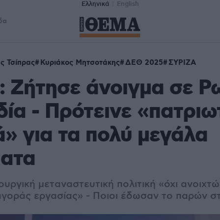
Ελληνικά
English
δα
ς Τσίπρας
Κυριάκος Μητσοτάκης
ΔΕΘ 2025
ΣΥΡΙΖΑ
: Ζήτησε άνοιγμα σε Ρ
νδία - Πρότεινε «πατριω
» για τα πολύ μεγάλα
ματα
ουργική μεταναστευτική πολιτική «όχι ανοιχτ
αγοράς εργασίας» - Ποιοι έδωσαν το παρών στ