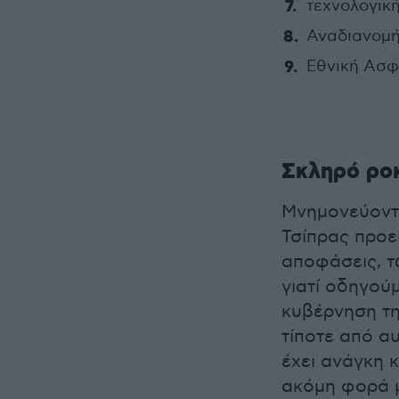
τεχνολογικ
Αναδιανομή 
Εθνική Ασφ
Σκληρό ρο
Μνημονεύοντ
Τσίπρας προε
αποφάσεις, τ
γιατί οδηγού
κυβέρνηση τη
τίποτε από αυ
έχει ανάγκη κ
ακόμη φορά μ