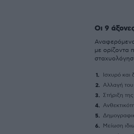
Οι 9 άξονε
Αναφερόμενο
με ορίζοντα 
σταχυολόγησε
Ισχυρό και 
Αλλαγή του
Στήριξη της
Ανθεκτικότ
Δημογραφικ
Μείωση ιδιω