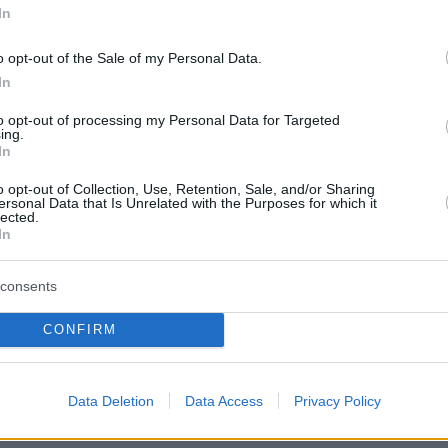
 παραγωγικό μοντέλο, την κοινωνική συνοχή,
In
ύνη στους θεσμούς και το κράτος, ως όρο για
o opt-out of the Sale of my Personal Data.
 και την πρόοδο της πατρίδας μας» αντέτεινε 
In
υποδεικνύοντας ακόμη ένα «νέο παραγωγικό
to opt-out of processing my Personal Data for Targeted
τη χρηματοδότησή του μέσα από τη δημιουργί
ing.
 Ταμείου Σύγκλισης με στόχο την κατεύθυνση
In
η επενδύσεων σε τομείς στρατηγικής
o opt-out of Collection, Use, Retention, Sale, and/or Sharing
ersonal Data that Is Unrelated with the Purposes for which it
ας, της σύμπραξης του δημόσιου με τον
lected.
In
έα, και της μόχλευσης ιδιωτικών κεφαλαίων».
consents
CONFIRM
Data Deletion
Data Access
Privacy Policy