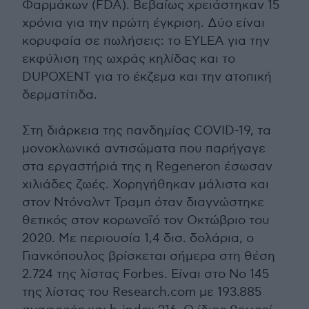
Φαρμάκων (FDA). Βεβαίως χρειάστηκαν 15
χρόνια για την πρώτη έγκριση. Δύο είναι
κορυφαία σε πωλήσεις: το ΕΥLΕΑ για την
εκφύλιση της ωχράς κηλίδας και το
DUPOXENT για το έκζεμα και την ατοπική
δερματίτιδα.
Στη διάρκεια της πανδημίας COVID-19, τα
μονοκλωνικά αντισώματα που παρήγαγε
στα εργαστήριά της η Regeneron έσωσαν
χιλιάδες ζωές. Χορηγήθηκαν μάλιστα και
στον Ντόναλντ Τραμπ όταν διαγνώστηκε
θετικός στον κορωνοϊό τον Οκτώβριο του
2020. Με περιουσία 1,4 δισ. δολάρια, ο
Γιανκόπουλος βρίσκεται σήμερα στη θέση
2.724 της λίστας Forbes. Είναι στο Νο 145
της λίστας του Research.com με 193.885