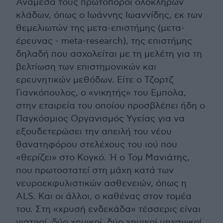
Ανάμεσά τους πρωτοπόροι ολόκληρων
κλάδων, όπως ο Ιωάννης Ιωαννίδης, εκ των
θεμελιωτών της μετα-επιστήμης (μετα-
έρευνας - meta-research), της επιστήμης
δηλαδή που ασχολείται με τη μελέτη για τη
βελτίωση των επιστημονικών και
ερευνητικών μεθόδων. Είτε ο Τζορτζ
Γιανκόπουλος, ο «νικητής» του Εμπολα,
στην εταιρεία του οποίου προσβλέπει ήδη ο
Παγκόσμιος Οργανισμός Υγείας για να
εξουδετερώσει την απειλή του νέου
θανατηφόρου στελέχους του ιού που
«θερίζει» στο Κογκό. Ή ο Τομ Μανιάτης,
που πρωτοστατεί στη μάχη κατά των
νευροεκφυλιστικών ασθενειών, όπως η
ALS. Και οι άλλοι, ο καθένας στον τομέα
του. Στη «χρυσή ενδεκάδα» τέσσερις είναι
γιατροί, δύο χημικοί, δύο χημικοί μηχανικοί,