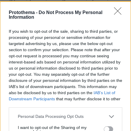
Κλινική Ιατρική, στις Κοινωνικές Επιστήμες
και την Ψυχιατρική/Ψυχολογία, με δείκτη h
Protothema -
Do Not Process My Personal
229 και 1.330 δημοσιεύσεις. Η μελέτη του,
Information
το 2005, με τίτλο: «Why Most Published
If you wish to opt-out of the sale, sharing to third parties, or
Research Findings Are False» («Γιατί τα
processing of your personal or sensitive information for
περισσότερα δημοσιευμένα ερευνητικά
targeted advertising by us, please use the below opt-out
ευρήματα είναι ψευδή») είναι το άρθρο με
section to confirm your selection. Please note that after your
τη μεγαλύτερη αναγνωσιμότητα στη
opt-out request is processed you may continue seeing
interest-based ads based on personal information utilized by
Δημόσια Βιβλιοθήκη Επιστημών με πάνω
us or personal information disclosed to third parties prior to
από 3,3 εκατ. επισκέψεις.
your opt-out. You may separately opt-out of the further
disclosure of your personal information by third parties on the
Συγγραφέας 10 λογοτεχνικών βιβλίων,
IAB’s list of downstream participants. This information may
σύμφωνα με ξένα ινστιτούτα είναι «ίσως
also be disclosed by us to third parties on the
IAB’s List of
Downstream Participants
that may further disclose it to other
είναι ένας από τους πιο επιδραστικούς
third parties.
επιστήμονες εν ζωή». Στο DNA του η
Please note that this website/app uses one or more Google
αμφισβήτηση και ως εκ τούτου η έρευνα.
Personal Data Processing Opt Outs
services and may gather and store information including but
Θεωρεί τον εαυτό του προνομιούχο που
not limited to your visit or usage behaviour. You may click to
I want to opt-out of the Sharing of my