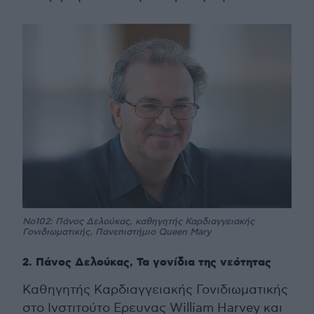
Νο102: Πάνος Δελούκας, καθηγητής Καρδιαγγειακής
Γονιδιωματικής, Πανεπιστήμιο Queen Mary
2. Πάνος Δελούκας, Τα γονίδια της νεότητας
Καθηγητής Καρδιαγγειακής Γονιδιωματικής
στο Ινστιτούτο Ερευνας William Harvey και