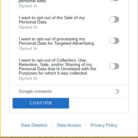
έμαθε και συνεχίζει να μαθαίνει από
personal data.
grant or deny consent to Google and its third-party tags to
Opted In
αλληλεπιδράσεις με φοιτητές και νέους
use your data for below specified purposes in below Google
επιστήμονες από όλο τον κόσμο και του
consent section.
I want to opt-out of the Sale of my
Personal Data.
αρέσει να του υπενθυμίζεται συνεχώς ότι
Opted In
δεν γνωρίζει σχεδόν τίποτα! Στην περίοδο
I want to opt-out of processing my
της πανδημίας COVID-19 ήταν από τους
Personal Data for Targeted Advertising.
επικριτές των μέτρων αυστηρού
Opted In
εγκλεισμού.
I want to opt-out of Collection, Use,
Retention, Sale, and/or Sharing of my
Personal Data that Is Unrelated with the
Η συμβουλή του προς τους νέους
Purposes for which it was collected.
Opted In
ερευνητές: «Η προσπάθεια βελτίωσης της
επιστημονικής έρευνας μπορεί να έχει
Google consents
σημαντικές επιπτώσεις για τους
CONFIRM
ανθρώπους, οπότε προσπαθήστε να
εμπνευστείτε από αυτό. Συχνά θα σας
απορρίψουν, μου έχει συμβεί πάνω από...
Data Deletion
Data Access
Privacy Policy
χίλιες φορές. Μην τα παρατάτε,
ανεξάρτητα από τις αντιξοότητες».