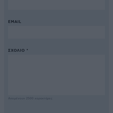
EMAIL
ΣΧΌΛΙΟ *
Απομένουν
2500
χαρακτήρες