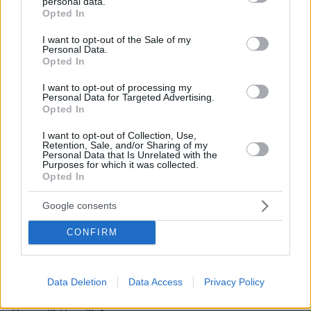
ΣΧΟΛΙΑ
(13)
personal data.
grant or deny consent to Google and its third-party tags to
Opted In
use your data for below specified purposes in below Google
ΠΡΟΣΘΗΚΗ ΣΧΟΛΙΟΥ
consent section.
I want to opt-out of the Sale of my
Personal Data.
Opted In
Βγάζει
I want to opt-out of processing my
Personal Data for Targeted Advertising.
11.06.2026, 14:55
Opted In
Έναν πολύ καλό χαρακτήρα αυτή η κοπέλα, το
πρόσωπο, ή αύρα της.
I want to opt-out of Collection, Use,
Retention, Sale, and/or Sharing of my
ΑΠΑΝΤΗΣΗ
Personal Data that Is Unrelated with the
Purposes for which it was collected.
Opted In
Οικοδόμος
Google consents
10.06.2026, 16:14
Τιμή και ημερομηνία λήξης
CONFIRM
ΑΠΑΝΤΗΣΗ
Αντωνάκης Παρνασσίδας
Data Deletion
Data Access
Privacy Policy
10.06.2026, 13:25