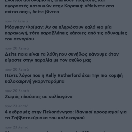
Ένοπλοι αυτονομιστές απειλούν τουρίστες και
αγοραστές κατοικιών στην Κορσική: «Μείνετε στα
σπίτια σας», δείτε βίντεο
πριν 19 λεπτά
Μόργκαν Φρίμαν: Αν σε πληρώσουν καλά για μία
παραγωγή, τότε παραβλέπεις κάποιες από τις αδυναμίες
του σεναρίου
πριν 20 λεπτά
Δείτε ποια είναι τα λάθη που συνήθως κάνουμε όταν
είμαστε στην παραλία με τον σκύλο μας
πριν 20 λεπτά
Πέντε λόγοι που η Kelly Rutherford έχει την πιο κομψή
καλοκαιρινή γκαρνταρόμπα
πριν 20 λεπτά
Ζωμός πλούσιος σε κολλαγόνο
πριν 23 λεπτά
4 εκδρομές στην Πελοπόννησο: Ιδανικοί προορισμοί για
τα Σαββατοκύριακα του καλοκαιριού
πριν 23 λεπτά