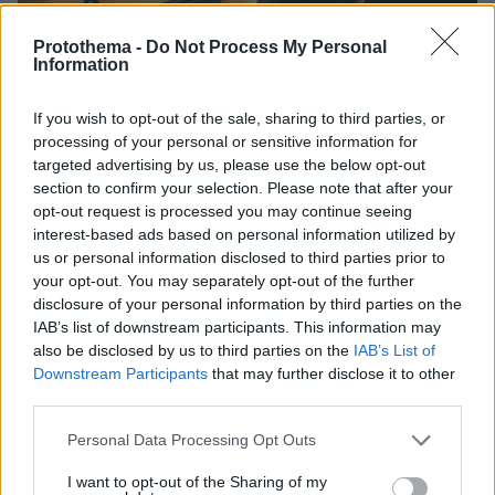
Protothema -
Do Not Process My Personal
Information
If you wish to opt-out of the sale, sharing to third parties, or
processing of your personal or sensitive information for
targeted advertising by us, please use the below opt-out
section to confirm your selection. Please note that after your
opt-out request is processed you may continue seeing
27.07.2026, 06:00
interest-based ads based on personal information utilized by
Το μέλλον της τεχνολογίας
us or personal information disclosed to third parties prior to
your opt-out. You may separately opt-out of the further
disclosure of your personal information by third parties on the
03.08.2026, 10:56
IAB’s list of downstream participants. This information may
Η Smart φοιτητική κατοικία στην καρδιά της Αθήνας
also be disclosed by us to third parties on the
IAB’s List of
Downstream Participants
that may further disclose it to other
26.07.2026, 09:54
third parties.
Επαγγελματική Εκπαίδευση & Εξειδίκευση: Το Mοντέλο που
σε Bάζει στην Aγορά Eργασίας
Please note that this website/app uses one or more Google
Personal Data Processing Opt Outs
services and may gather and store information including but
not limited to your visit or usage behaviour. You may click to
I want to opt-out of the Sharing of my