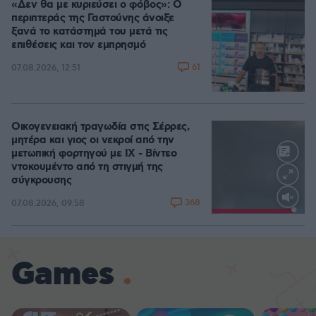
«Δεν θα με κυριεύσει ο φόβος»: Ο
περιπτεράς της Γαστούνης άνοιξε
ξανά το κατάστημά του μετά τις
επιθέσεις και τον εμπρησμό
61
07.08.2026, 12:51
Οικογενειακή τραγωδία στις Σέρρες,
μητέρα και γιος οι νεκροί από την
μετωπική φορτηγού με ΙΧ - Βίντεο
ντοκουμέντο από τη στιγμή της
σύγκρουσης
368
07.08.2026, 09:58
Loaded
:
100.00%
Games