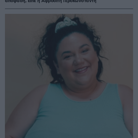
απόφαση, είπε η Αφροδίτη Γεροκωνσταντή