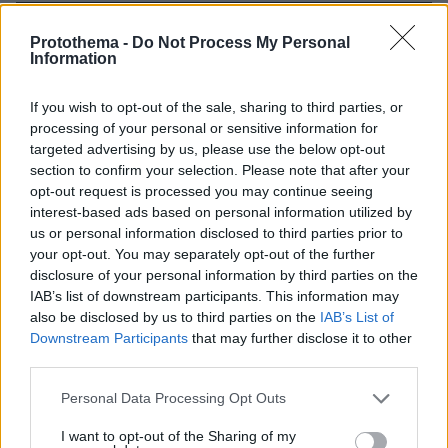
ΔΕΙΤΕ ΟΛΕΣ ΤΙΣ ΕΙΔΗΣΕΙΣ
Protothema -
Do Not Process My Personal
Information
If you wish to opt-out of the sale, sharing to third parties, or
ΤΑ ΠΙΟ ΔΗΜΟΦΙΛΗ
processing of your personal or sensitive information for
targeted advertising by us, please use the below opt-out
section to confirm your selection. Please note that after your
opt-out request is processed you may continue seeing
interest-based ads based on personal information utilized by
us or personal information disclosed to third parties prior to
your opt-out. You may separately opt-out of the further
disclosure of your personal information by third parties on the
IAB’s list of downstream participants. This information may
also be disclosed by us to third parties on the
IAB’s List of
Downstream Participants
that may further disclose it to other
third parties.
Please note that this website/app uses one or more Google
Personal Data Processing Opt Outs
services and may gather and store information including but
not limited to your visit or usage behaviour. You may click to
I want to opt-out of the Sharing of my