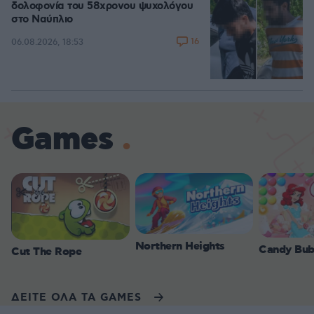
δολοφονία του 58χρονου ψυχολόγου
στο Ναύπλιο
16
06.08.2026, 18:53
Games
Northern Heights
Candy Bub
Cut The Rope
ΔΕΙΤΕ ΟΛΑ ΤΑ GAMES