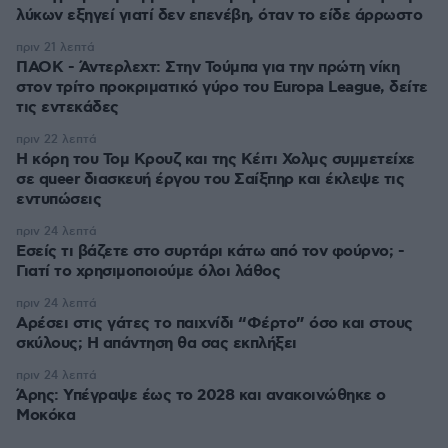
λύκων εξηγεί γιατί δεν επενέβη, όταν το είδε άρρωστο
πριν 21 λεπτά
ΠΑΟΚ - Άντερλεχτ: Στην Τούμπα για την πρώτη νίκη
στον τρίτο προκριματικό γύρο του Europa League, δείτε
τις εντεκάδες
πριν 22 λεπτά
Η κόρη του Τομ Κρουζ και της Κέιτι Χολμς συμμετείχε
σε queer διασκευή έργου του Σαίξπηρ και έκλεψε τις
εντυπώσεις
πριν 24 λεπτά
Εσείς τι βάζετε στο συρτάρι κάτω από τον φούρνο; -
Γιατί το χρησιμοποιούμε όλοι λάθος
πριν 24 λεπτά
Αρέσει στις γάτες το παιχνίδι “Φέρτο” όσο και στους
σκύλους; Η απάντηση θα σας εκπλήξει
πριν 24 λεπτά
Άρης: Υπέγραψε έως το 2028 και ανακοινώθηκε ο
Μοκόκα