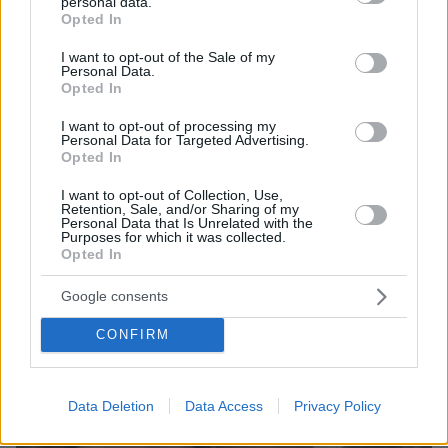
personal data.
grant or deny consent to Google and its third-party tags to
Opted In
use your data for below specified purposes in below Google
consent section.
I want to opt-out of the Sale of my
Personal Data.
Opted In
I want to opt-out of processing my
06.08.2026, 16:39
Personal Data for Targeted Advertising.
Πέθανε το άσπρο κουτάβι που συμβίωνε με αγέλη
Opted In
λύκων στην Κεντρική Μακεδονία: Καλό ταξίδι
I want to opt-out of Collection, Use,
μικρέ, δείτε βίντεο
Retention, Sale, and/or Sharing of my
Personal Data that Is Unrelated with the
Purposes for which it was collected.
Opted In
Google consents
CONFIRM
Data Deletion
Data Access
Privacy Policy