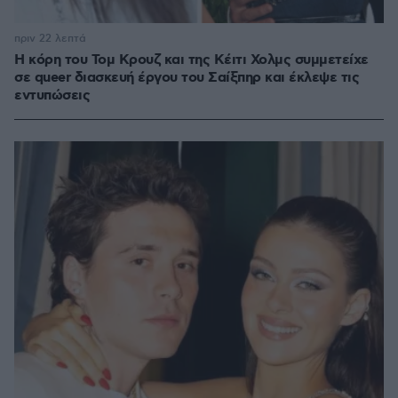
πριν 22 λεπτά
Η κόρη του Τομ Κρουζ και της Κέιτι Χολμς συμμετείχε
σε queer διασκευή έργου του Σαίξπηρ και έκλεψε τις
εντυπώσεις