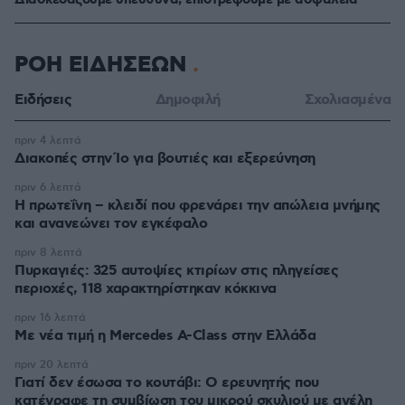
Διασκεδάζουμε υπεύθυνα, επιστρέφουμε με ασφάλεια
ΡΟΗ ΕΙΔΗΣΕΩΝ
Ειδήσεις
Δημοφιλή
Σχολιασμένα
πριν 4 λεπτά
Διακοπές στην Ίο για βουτιές και εξερεύνηση
πριν 6 λεπτά
Η πρωτεΐνη – κλειδί που φρενάρει την απώλεια μνήμης
και ανανεώνει τον εγκέφαλο
πριν 8 λεπτά
Πυρκαγιές: 325 αυτοψίες κτιρίων στις πληγείσες
περιοχές, 118 χαρακτηρίστηκαν κόκκινα
πριν 16 λεπτά
Με νέα τιμή η Mercedes A-Class στην Ελλάδα
πριν 20 λεπτά
Γιατί δεν έσωσα το κουτάβι: Ο ερευνητής που
κατέγραφε τη συμβίωση του μικρού σκυλιού με αγέλη