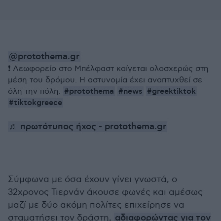
@protothema.gr
❗️ Λεωφορείο στο Μπέλφαστ καίγεται ολοσχερώς στη
μέση του δρόμου. Η αστυνομία έχει αναπτυχθεί σε
#protothema
#news
#greektiktok
όλη την πόλη.
#tiktokgreece
♬ πρωτότυπος ήχος - protothema.gr
Σύμφωνα με όσα έχουν γίνει γνωστά, ο
32χρονος Τιερνάν άκουσε φωνές και αμέσως
μαζί με δύο ακόμη πολίτες επιχείρησε να
σταματήσει τον δράστη,
αδιαφορώντας για τον