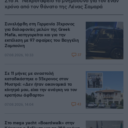
Στο Α΄ Νεκροταφείο το μνημόσυνο για τον έναν
χρόνο από τον θάνατο της Λένας Σαμαρά
Συνελήφθη στη Γερμανία 31χρονος
για δολοφονίες μελών της Greek
Mafia, κατηγορείται και για την
εκτέλεση με 97 σφαίρες του Βαγγέλη
Ζαμπούνη
37
07.08.2026, 10:33
Σε 11 μήνες με αναστολή
καταδικάστηκε ο 55χρονος στον
Μυστρά: «Δεν ήταν οικονομικά τα
κίνητρά μου, είχα την ανάγκη να τον
κρατήσω άφθαρτο»
43
07.08.2026, 14:04
Στο mega yacht «Boardwalk» στην