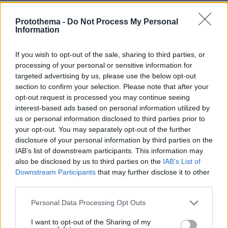
Protothema -
Do Not Process My Personal
— The Irish News (@irish_news)
June 9,
Information
2026
If you wish to opt-out of the sale, sharing to third parties, or
processing of your personal or sensitive information for
targeted advertising by us, please use the below opt-out
section to confirm your selection. Please note that after your
opt-out request is processed you may continue seeing
protothema.gr στο Google News
Ακολουθήστε το
interest-based ads based on personal information utilized by
και μάθετε πρώτοι όλες τις ειδήσεις
us or personal information disclosed to third parties prior to
your opt-out. You may separately opt-out of the further
Ειδήσεις
Δείτε όλες τις τελευταίες
από την Ελλάδα
disclosure of your personal information by third parties on the
και τον Κόσμο, τη στιγμή που συμβαίνουν, στο
IAB’s list of downstream participants. This information may
Protothema.gr
also be disclosed by us to third parties on the
IAB’s List of
Downstream Participants
that may further disclose it to other
third parties.
Σχετικά Άρθρα
Please note that this website/app uses one or more Google
Personal Data Processing Opt Outs
services and may gather and store information including but
not limited to your visit or usage behaviour. You may click to
I want to opt-out of the Sharing of my