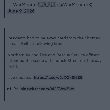
— WarMonitor🇺🇦🇬🇧 (@WarMonitor3)
June 9, 2026
Residents had to be evacuated from their homes
in east Belfast following fires.
Northern Ireland Fire and Rescue Service officers
attended the scene at Lendrick Street on Tuesday
night.
https://t.co/e5sXQxSNZE
Live updates:
pic.twitter.com/oI2ZWwEJrz
📸: PA