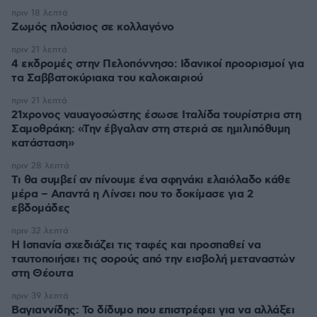
πριν 18 λεπτά
Ζωμός πλούσιος σε κολλαγόνο
πριν 21 λεπτά
4 εκδρομές στην Πελοπόννησο: Ιδανικοί προορισμοί για
τα Σαββατοκύριακα του καλοκαιριού
πριν 21 λεπτά
21χρονος ναυαγοσώστης έσωσε Ιταλίδα τουρίστρια στη
Σαμοθράκη: «Την έβγαλαν στη στεριά σε ημιλιπόθυμη
κατάσταση»
πριν 28 λεπτά
Τι θα συμβεί αν πίνουμε ένα σφηνάκι ελαιόλαδο κάθε
μέρα – Απαντά η Λίνσει που το δοκίμασε για 2
εβδομάδες
πριν 32 λεπτά
Η Ισπανία σχεδιάζει τις ταφές και προσπαθεί να
ταυτοποιήσει τις σορούς από την εισβολή μεταναστών
στη Θέουτα
πριν 39 λεπτά
Βαγιαννίδης: Το δίδυμο που επιστρέφει για να αλλάξει