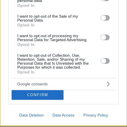
personal data.
grant or deny consent to Google and its third-party tags to
Opted In
use your data for below specified purposes in below Google
consent section.
I want to opt-out of the Sale of my
Personal Data.
Opted In
I want to opt-out of processing my
Personal Data for Targeted Advertising.
Opted In
I want to opt-out of Collection, Use,
Retention, Sale, and/or Sharing of my
Personal Data that Is Unrelated with the
Purposes for which it was collected.
Opted In
Google consents
CONFIRM
10.06.2026, 02:40
Νύχτα τρόμου στο Μπέλφαστ: Έκαψαν σπίτια μεταναστών
Data Deletion
Data Access
Privacy Policy
μετά την απόπειρα αποκεφαλισμού άνδρα από Σουδανό,
δείτε βίντεο