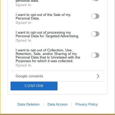
personal data.
grant or deny consent to Google and its third-party tags to
Opted In
πριν 8 λεπτά
use your data for below specified purposes in below Google
Η ηλικιωμένη Έλενορ νόμιζε ότι την πρόδιδε η μνήμη
consent section.
της – Στα 72 της διαγνώστηκε με ΔΕΠΥ
I want to opt-out of the Sale of my
Personal Data.
Opted In
πριν 9 λεπτά
Πώς θα ξεκολλήσουν πανεύκολα οι ετικέτες από τα
I want to opt-out of processing my
γυάλινα βαζάκια
Personal Data for Targeted Advertising.
Opted In
πριν 9 λεπτά
Νέες σειρές, ταινίες και ντοκιμαντέρ που θα μας
I want to opt-out of Collection, Use,
κάνουν παρέα τον Αύγουστο
Retention, Sale, and/or Sharing of my
Personal Data that Is Unrelated with the
ΤΑΣΟΣ ΚΑΡΑΜΗΤΣΟΣ
Purposes for which it was collected.
Opted In
πριν 11 λεπτά
Η νέα σεζόν του φθινοπώρου, εκλογές «πρέπει» και
«δεν πρέπει»
Google consents
πριν 15 λεπτά
CONFIRM
ΑΑΔΕ: Αιφνιδιαστικοί έλεγχοι χωρίς τοπικές…
γνωριμίες
πριν 27 λεπτά
Data Deletion
Data Access
Privacy Policy
Οι συνδυασμοί συστατικών που κάνουν θαύματα στην
περιποίηση της επιδερμίδας