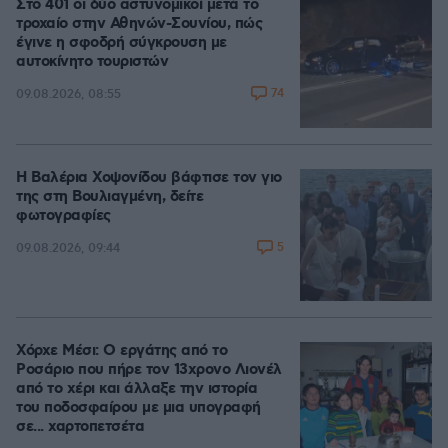
Στο 401 οι δύο αστυνομικοί μετά το
τροχαίο στην Αθηνών-Σουνίου, πώς
έγινε η σφοδρή σύγκρουση με
αυτοκίνητο τουριστών
74
09.08.2026, 08:55
Η Βαλέρια Χοψονίδου βάφτισε τον γιο
της στη Βουλιαγμένη, δείτε
φωτογραφίες
5
09.08.2026, 09:44
Χόρχε Μέσι: Ο εργάτης από το
Ροσάριο που πήρε τον 13χρονο Λιονέλ
από το χέρι και άλλαξε την ιστορία
του ποδοσφαίρου με μια υπογραφή
σε... χαρτοπετσέτα