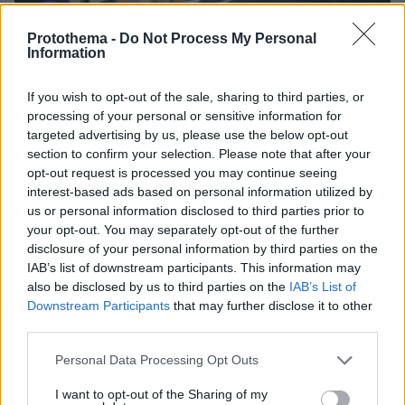
04.08.2026, 11:20
Protothema -
Do Not Process My Personal
Information
Πώς μια απλή ιδέα εξελίχθηκε σε κορυφαίο θεσμό
ρομποτικής στην Ελλάδα
If you wish to opt-out of the sale, sharing to third parties, or
06.08.2026, 10:52
processing of your personal or sensitive information for
Από μαθητής, φοιτητής σε άλλη πόλη!
targeted advertising by us, please use the below opt-out
section to confirm your selection. Please note that after your
opt-out request is processed you may continue seeing
26.07.2026, 09:54
interest-based ads based on personal information utilized by
Επαγγελματική Εκπαίδευση & Εξειδίκευση: Το Mοντέλο που
us or personal information disclosed to third parties prior to
σε Bάζει στην Aγορά Eργασίας
your opt-out. You may separately opt-out of the further
disclosure of your personal information by third parties on the
IAB’s list of downstream participants. This information may
ΡΟΗ ΕΙΔΗΣΕΩΝ
also be disclosed by us to third parties on the
IAB’s List of
Downstream Participants
that may further disclose it to other
Ειδήσεις
Δημοφιλή
Σχολιασμένα
third parties.
Please note that this website/app uses one or more Google
πριν 6 λεπτά
Personal Data Processing Opt Outs
Τουρνάς: Πάνω από 400 φωτιές σε 10 ημέρες, από
services and may gather and store information including but
αμέλεια το 90% των περιστατικών
not limited to your visit or usage behaviour. You may click to
I want to opt-out of the Sharing of my