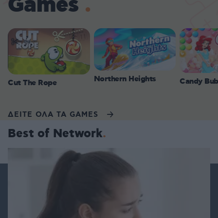
Games
Northern Heights
Candy Bub
Cut The Rope
ΔΕΙΤΕ ΟΛΑ ΤΑ GAMES
Best of Network