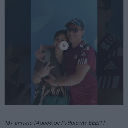
18+ επίγειο |Αρμόδιος Ρυθμιστής ΕΕΕΠ |