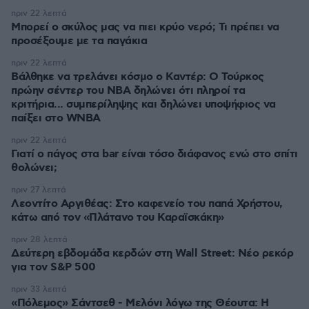
πριν 22 λεπτά
Μπορεί ο σκύλος μας να πιει κρύο νερό; Τι πρέπει να
προσέξουμε με τα παγάκια
πριν 22 λεπτά
Βάλθηκε να τρελάνει κόσμο ο Καντέρ: Ο Τούρκος
πρώην σέντερ του NBA δηλώνει ότι πληροί τα
κριτήρια... συμπερίληψης και δηλώνει υποψήφιος να
παίξει στο WNBA
πριν 22 λεπτά
Γιατί ο πάγος στα bar είναι τόσο διάφανος ενώ στο σπίτι
θολώνει;
πριν 27 λεπτά
Λεοντίτο Αργιθέας: Στο καφενείο του παπά Χρήστου,
κάτω από τον «Πλάτανο του Καραϊσκάκη»
πριν 28 λεπτά
Δεύτερη εβδομάδα κερδών στη Wall Street: Νέο ρεκόρ
για τον S&P 500
πριν 33 λεπτά
«Πόλεμος» Σάντσεθ - Μελόνι λόγω της Θέουτα: Η