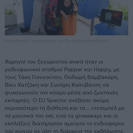
Αναμνηστικές φωτογραφίες στο ξεχωριστό photobooth
Χορηγοί του ξεχωριστού event ήταν οι
ραδιοφωνικοί σταθμοί Pepper και Happy, με
τους Τάκη Γιαννούτσο, Θοδωρή Βαμβακάρη,
Βίκυ Χατζάκη και Σωτήρη Καλυβάτση να
ψυχαγωγούν τον κόσμο μέσα από ζωντανές
εκπομπές. Ο DJ Spector ανέβασε ακόμη
περισσότερο τη διάθεση και τα… ντεσιμπέλ με
τα μουσικά του set, ενώ τα giveaways και οι
εκπλήξεις διατήρησαν αμείωτο το ενδιαφέρον
του κοινού σε όλη τη διάρκεια της εκδήλωσης.