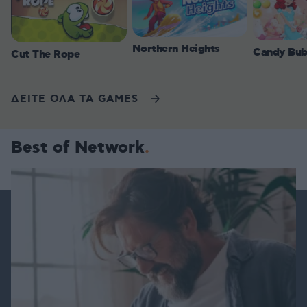
Northern Heights
Candy Bub
Cut The Rope
ΔΕΙΤΕ ΟΛΑ ΤΑ GAMES
Best of Network