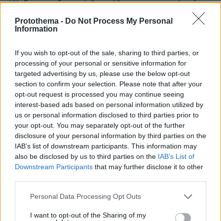
Κίνδυνος εθισμού & απώλειας περιουσίας |
ΕΟΠΑΕ – ΓΡΑΜΜΗ ΣΥΜΒΟΥΛΕΥΤΙΚΗΣ: 1114|
Protothema -
Do Not Process My Personal
Information
Παίξε Υπεύθυνα
If you wish to opt-out of the sale, sharing to third parties, or
processing of your personal or sensitive information for
protothema.gr στο Google News
Ακολουθήστε το
targeted advertising by us, please use the below opt-out
και μάθετε πρώτοι όλες τις ειδήσεις
section to confirm your selection. Please note that after your
opt-out request is processed you may continue seeing
Ειδήσεις
Δείτε όλες τις τελευταίες
από την Ελλάδα
interest-based ads based on personal information utilized by
και τον Κόσμο, τη στιγμή που συμβαίνουν, στο
us or personal information disclosed to third parties prior to
Protothema.gr
your opt-out. You may separately opt-out of the further
disclosure of your personal information by third parties on the
IAB’s list of downstream participants. This information may
Thema Insights
also be disclosed by us to third parties on the
IAB’s List of
Downstream Participants
that may further disclose it to other
third parties.
Please note that this website/app uses one or more Google
Personal Data Processing Opt Outs
services and may gather and store information including but
not limited to your visit or usage behaviour. You may click to
I want to opt-out of the Sharing of my