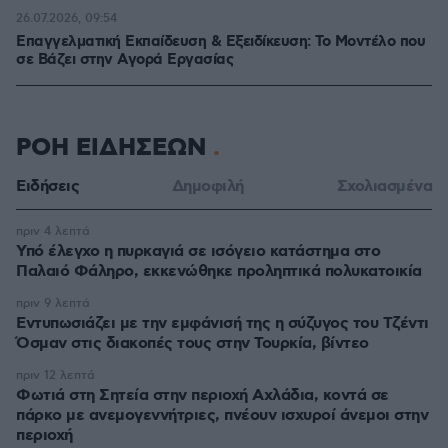
26.07.2026, 09:54
Επαγγελματική Εκπαίδευση & Εξειδίκευση: Το Mοντέλο που
σε Bάζει στην Aγορά Eργασίας
ΡΟΗ ΕΙΔΗΣΕΩΝ
Ειδήσεις
Δημοφιλή
Σχολιασμένα
πριν 4 λεπτά
Υπό έλεγχο η πυρκαγιά σε ισόγειο κατάστημα στο
Παλαιό Φάληρο, εκκενώθηκε προληπτικά πολυκατοικία
πριν 9 λεπτά
Εντυπωσιάζει με την εμφάνισή της η σύζυγος του Τζέντι
Όσμαν στις διακοπές τους στην Τουρκία, βίντεο
πριν 12 λεπτά
Φωτιά στη Σητεία στην περιοχή Αχλάδια, κοντά σε
πάρκο με ανεμογεννήτριες, πνέουν ισχυροί άνεμοι στην
περιοχή