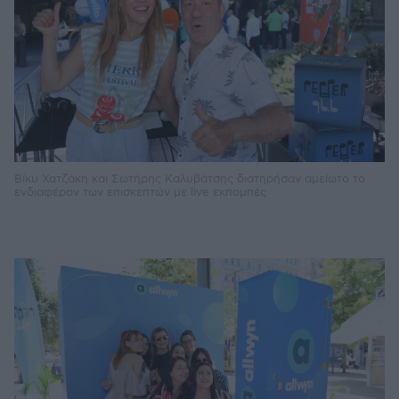
Βίκυ Χατζάκη και Σωτήρης Καλυβάτσης διατηρήσαν αμείωτο το
ενδιαφέρον των επισκεπτών με live εκπομπές