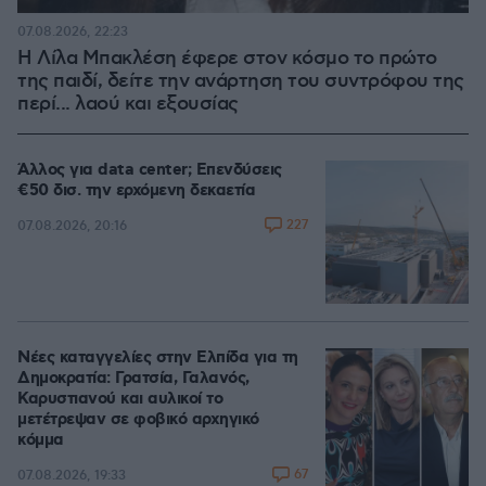
07.08.2026, 22:23
Η Λίλα Μπακλέση έφερε στον κόσμο το πρώτο
της παιδί, δείτε την ανάρτηση του συντρόφου της
περί... λαού και εξουσίας
Άλλος για data center; Επενδύσεις
€50 δισ. την ερχόμενη δεκαετία
227
07.08.2026, 20:16
Νέες καταγγελίες στην Ελπίδα για τη
Δημοκρατία: Γρατσία, Γαλανός,
Καρυστιανού και αυλικοί το
μετέτρεψαν σε φοβικό αρχηγικό
κόμμα
67
07.08.2026, 19:33