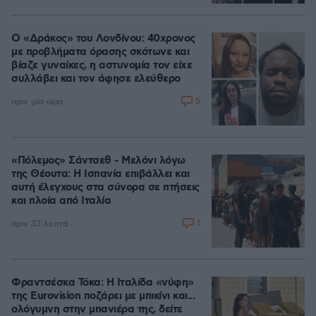
Ο «Δράκος» του Λονδίνου: 40χρονος
με προβλήματα όρασης σκότωνε και
βίαζε γυναίκες, η αστυνομία τον είχε
συλλάβει και τον άφησε ελεύθερο
5
πριν μία ώρα
«Πόλεμος» Σάντσεθ - Μελόνι λόγω
της Θέουτα: Η Ισπανία επιβάλλει και
αυτή έλεγχους στα σύνορα σε πτήσεις
και πλοία από Ιταλία
1
πριν 33 λεπτά
Φραντσέσκα Τόκα: Η Ιταλίδα «νύφη»
της Eurovision ποζάρει με μπικίνι και...
ολόγυμνη στην μπανιέρα της, δείτε