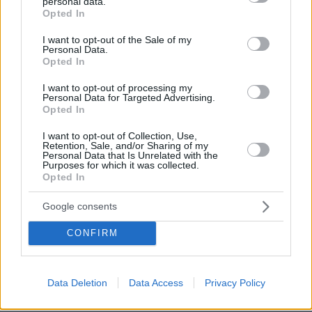
personal data.
grant or deny consent to Google and its third-party tags to
Opted In
use your data for below specified purposes in below Google
consent section.
I want to opt-out of the Sale of my
Personal Data.
Opted In
I want to opt-out of processing my
Personal Data for Targeted Advertising.
Opted In
I want to opt-out of Collection, Use,
Retention, Sale, and/or Sharing of my
Personal Data that Is Unrelated with the
Purposes for which it was collected.
Opted In
Google consents
27.07.2026, 06:00
CONFIRM
Το μέλλον της τεχνολογίας
03.08.2026, 10:56
Data Deletion
Data Access
Privacy Policy
Η Smart φοιτητική κατοικία στην καρδιά της Αθήνας